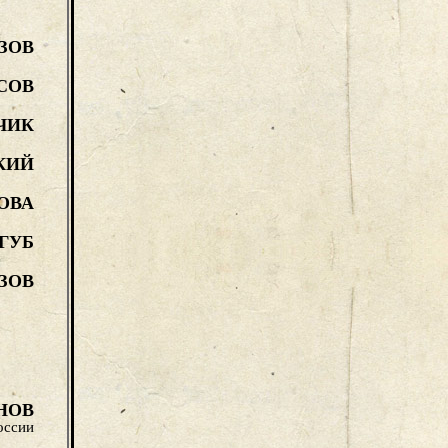
ЗОВ
СОВ
ЧИК
КИЙ
ОВА
ГУБ
ЗОВ
НОВ
оссии