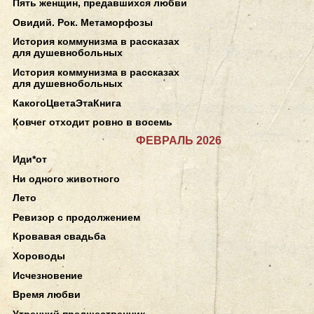
Пять женщин, предавшихся любви
Овидий. Рок. Метаморфозы
История коммунизма в рассказах
для душевнобольных
История коммунизма в рассказах
для душевнобольных
КакогоЦветаЭтаКнига
Ковчег отходит ровно в восемь
ФЕВРАЛЬ 2026
Иди*от
Ни одного животного
Лето
Ревизор с продолжением
Кровавая свадьба
Хороводы
Исчезновение
Время любви
Утренний предшественник