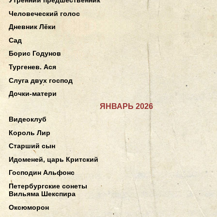
Человеческий голос
Дневник Лёки
Сад
Борис Годунов
Тургенев. Ася
Слуга двух господ
Дочки-матери
ЯНВАРЬ 2026
Видеоклуб
Король Лир
Старший сын
Идоменей, царь Критский
Господин Альфонс
Петербургские сонеты
Вильяма Шекспира
Оксюморон