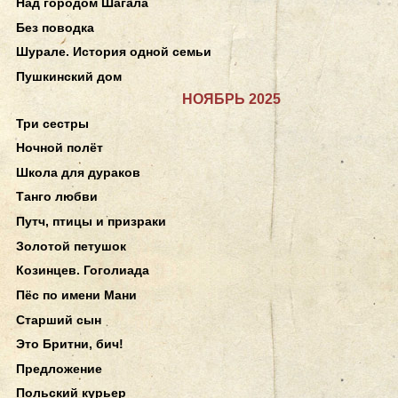
Над городом Шагала
Без поводка
Шурале. История одной семьи
Пушкинский дом
НОЯБРЬ 2025
Три сестры
Ночной полёт
Школа для дураков
Танго любви
Путч, птицы и призраки
Золотой петушок
Козинцев. Гоголиада
Пёс по имени Мани
Старший сын
Это Бритни, бич!
Предложение
Польский курьер