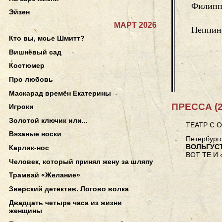
Филипп
Эйзен
МАРТ 2026
Пеппин
Кто вы, мсье Шмитт?
Вишнёвый сад
Костюмер
Про любовь
Маскарад времён Екатерины
ПРЕССА (2
Игроки
Золотой ключик или...
ТЕАТР С 
Вязаные носки
Петербургс
ВОЛЬГУС
Карлик-нос
ВОТ ТЕ И 
Человек, который принял жену за шляпу
Трамвай «Желание»
Зверский детектив. Логово волка
Двадцать четыре часа из жизни
женщины