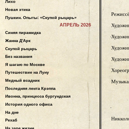
Лихо
Новая этика
Режисс
Пушкин. Опыты: «Скупой рыцарь»
АПРЕЛЬ 2026
Художн
Синяя пирамидка
Художн
Жанна Д'Арк
Художни
Скупой рыцарь
Без названия
Художн
Я шагаю по Москве
Хореог
Путешествие на Луну
Медный всадник
Музыка
Последняя лента Крэппа
Ивонна, принцесса бургундская
История одного офиса
На дне
Никкол
Рехаб
На заре жизни