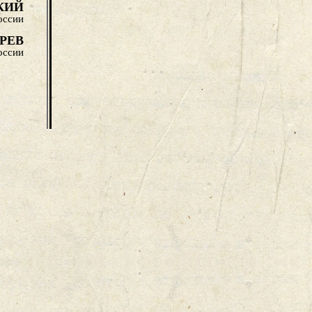
КИЙ
оссии
РЕВ
оссии