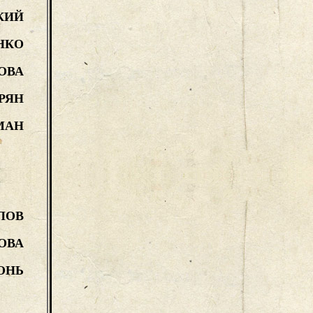
КИЙ
НКО
ОВА
РЯН
МАН
ПОВ
ОВА
ОНЬ