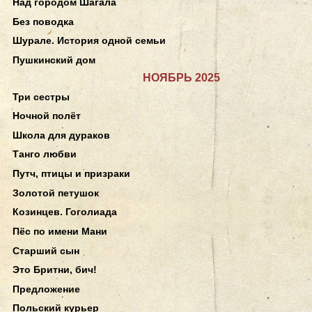
Над городом Шагала
Без поводка
Шурале. История одной семьи
Пушкинский дом
НОЯБРЬ 2025
Три сестры
Ночной полёт
Школа для дураков
Танго любви
Путч, птицы и призраки
Золотой петушок
Козинцев. Гоголиада
Пёс по имени Мани
Старший сын
Это Бритни, бич!
Предложение
Польский курьер