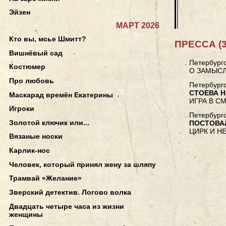
Эйзен
МАРТ 2026
Кто вы, мсье Шмитт?
ПРЕССА (3
Вишнёвый сад
Петербургс
Костюмер
О ЗАМЫСЛ
Про любовь
Петербургс
СТОЕВА 
Маскарад времён Екатерины
ИГРА В С
Игроки
Петербургс
Золотой ключик или...
ПОСТОВА
ЦИРК И Н
Вязаные носки
Карлик-нос
Человек, который принял жену за шляпу
Трамвай «Желание»
Зверский детектив. Логово волка
Двадцать четыре часа из жизни
женщины