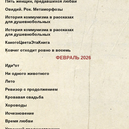
Пять женщин, предавшихся любви
Овидий. Рок. Метаморфозы
История коммунизма в рассказах
для душевнобольных
История коммунизма в рассказах
для душевнобольных
КакогоЦветаЭтаКнига
Ковчег отходит ровно в восемь
ФЕВРАЛЬ 2026
Иди*от
Ни одного животного
Лето
Ревизор с продолжением
Кровавая свадьба
Хороводы
Исчезновение
Время любви
Утренний предшественник