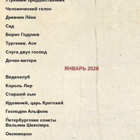
Человеческий голос
Дневник Лёки
Сад
Борис Годунов
Тургенев. Ася
Слуга двух господ
Дочки-матери
ЯНВАРЬ 2026
Видеоклуб
Король Лир
Старший сын
Идоменей, царь Критский
Господин Альфонс
Петербургские сонеты
Вильяма Шекспира
Оксюморон