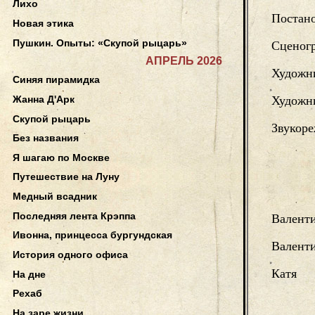
Лихо
Постан
Новая этика
Пушкин. Опыты: «Скупой рыцарь»
Сценог
АПРЕЛЬ 2026
Художн
Синяя пирамидка
Жанна Д'Арк
Художни
Скупой рыцарь
Звукоре
Без названия
Я шагаю по Москве
Путешествие на Луну
Медный всадник
Последняя лента Крэппа
Валент
Ивонна, принцесса бургундская
Валент
История одного офиса
Катя
На дне
Рехаб
На заре жизни