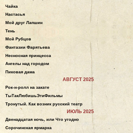
Чайка
Настасья
Мой друг Лапшин
Тень
Мой Рубцов
Фантазии Фарятьева
Несносная принцесса
Ангелы над городом
Пиковая дама
АВГУСТ 2025
Рок-н-ролл на закате
ТыТакЛюбишьЭтиФильмы
Тронутый. Как возник русский театр
ИЮЛЬ 2025
Двенадцатая ночь, или Что угодно
Сорочинская ярмарка