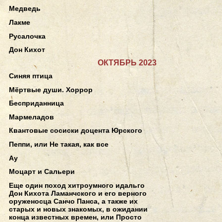
Медведь
Лакме
Русалочка
Дон Кихот
ОКТЯБРЬ 2023
Синяя птица
Мёртвые души. Хоррор
Бесприданница
Мармеладов
Квантовые сосиски доцента Юрского
Пеппи, или Не такая, как все
Ау
Моцарт и Сальери
Еще один поход хитроумного идальго
Дон Кихота Ламанчского и его верного
оруженосца Санчо Панса, а также их
старых и новых знакомых, в ожидании
конца известных времен, или Просто