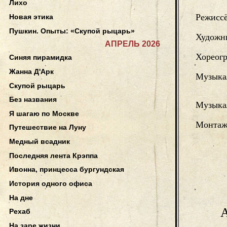
Лихо
Режисс
Новая этика
Пушкин. Опыты: «Скупой рыцарь»
Художн
АПРЕЛЬ 2026
Хореог
Синяя пирамидка
Жанна Д'Арк
Музыка
Скупой рыцарь
Без названия
Музыка
Я шагаю по Москве
Монтаж
Путешествие на Луну
Медный всадник
Последняя лента Крэппа
Ивонна, принцесса бургундская
История одного офиса
На дне
А
Рехаб
На заре жизни