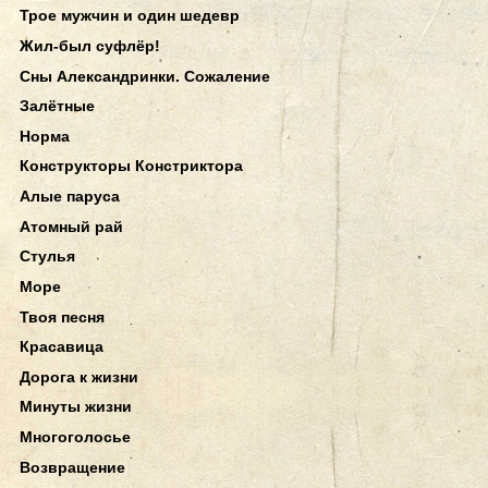
Трое мужчин и один шедевр
Жил-был суфлёр!
Сны Александринки. Сожаление
Залётные
Норма
Конструкторы Констриктора
Алые паруса
Атомный рай
Стулья
Море
Твоя песня
Красавица
Дорога к жизни
Минуты жизни
Многоголосье
Возвращение