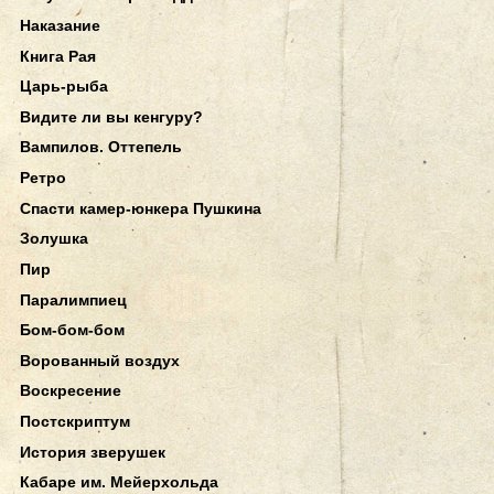
Наказание
Книга Рая
Царь-рыба
Видите ли вы кенгуру?
Вампилов. Оттепель
Ретро
Спасти камер-юнкера Пушкина
Золушка
Пир
Паралимпиец
Бом-бом-бом
Ворованный воздух
Воскресение
Постскриптум
История зверушек
Кабаре им. Мейерхольда