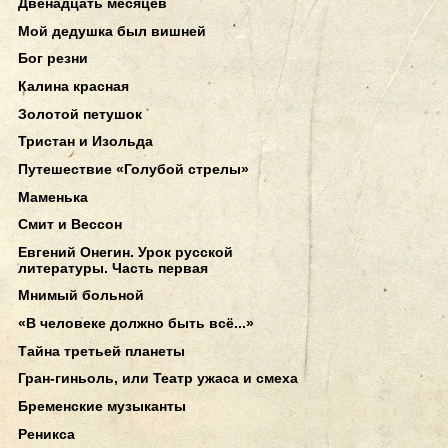
Двенадцать месяцев
Мой дедушка был вишней
Бог резни
Калина красная
Золотой петушок
Тристан и Изольда
Путешествие «Голубой стрелы»
Маменька
Смит и Вессон
Евгений Онегин. Урок русской
литературы. Часть первая
Мнимый больной
«В человеке должно быть всё...»
Тайна третьей планеты
Гран-гиньоль, или Театр ужаса и смеха
Бременские музыканты
Реникса