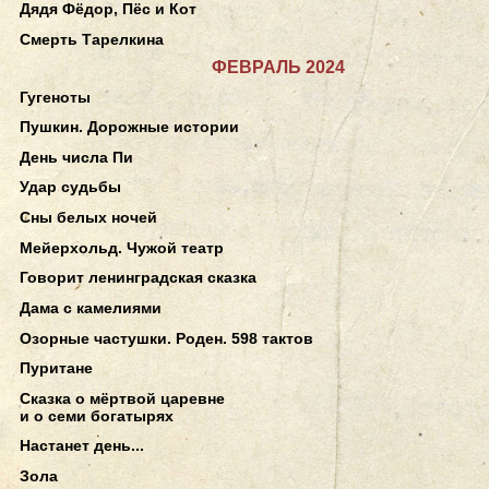
Дядя Фёдор, Пёс и Кот
Смерть Тарелкина
ФЕВРАЛЬ 2024
Гугеноты
Пушкин. Дорожные истории
День числа Пи
Удар судьбы
Сны белых ночей
Мейерхольд. Чужой театр
Говорит ленинградская сказка
Дама с камелиями
Озорные частушки. Роден. 598 тактов
Пуритане
Сказка о мёртвой царевне
и о семи богатырях
Настанет день...
Зола