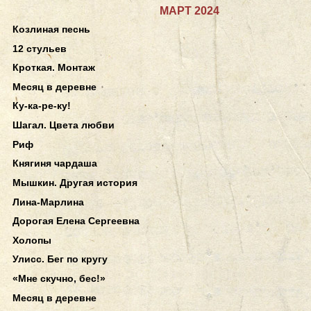
МАРТ 2024
Козлиная песнь
12 стульев
Кроткая. Монтаж
Месяц в деревне
Ку-ка-ре-ку!
Шагал. Цвета любви
Риф
Княгиня чардаша
Мышкин. Другая история
Лина-Марлина
Дорогая Елена Сергеевна
Холопы
Улисс. Бег по кругу
«Мне скучно, бес!»
Месяц в деревне