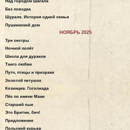
Над городом Шагала
Без поводка
Шурале. История одной семьи
Пушкинский дом
НОЯБРЬ 2025
Три сестры
Ночной полёт
Школа для дураков
Танго любви
Путч, птицы и призраки
Золотой петушок
Козинцев. Гоголиада
Пёс по имени Мани
Старший сын
Это Бритни, бич!
Предложение
Польский курьер