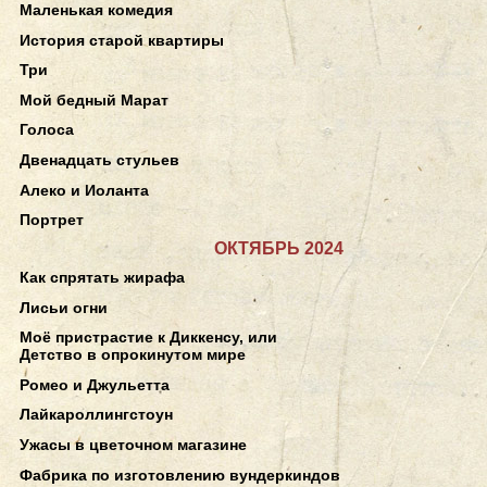
Маленькая комедия
История старой квартиры
Три
Мой бедный Марат
Голоса
Двенадцать стульев
Алеко и Иоланта
Портрет
ОКТЯБРЬ 2024
Как спрятать жирафа
Лисьи огни
Моё пристрастие к Диккенсу, или
Детство в опрокинутом мире
Ромео и Джульетта
Лайкароллингстоун
Ужасы в цветочном магазине
Фабрика по изготовлению вундеркиндов