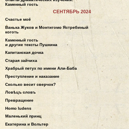
Каменный гость
СЕНТЯБРЬ 2024
Счастье моё
Ванька Жуков и Монтигомо Ястребиный
коготь
Каменный гость
и другие тексты Пушкина
Капитанская дочка
Старая зайчиха
Храбрый петух по имени Али-Баба
Преступление и наказание
Сколько весит сверчок?
Ловѣцъ словъ
Превращение
Homo ludens
Маленький принц
Екатерина и Вольтер