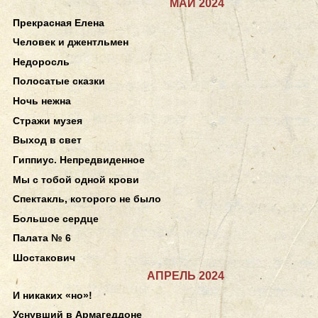
МАЙ 2024
Прекрасная Елена
Человек и джентльмен
Недоросль
Полосатые сказки
Ночь нежна
Стражи музея
Выход в свет
Гиппиус. Непредвиденное
Мы с тобой одной крови
Спектакль, которого не было
Большое сердце
Палата № 6
Шостакович
АПРЕЛЬ 2024
И никаких «но»!
Уснувший в Армагеддоне