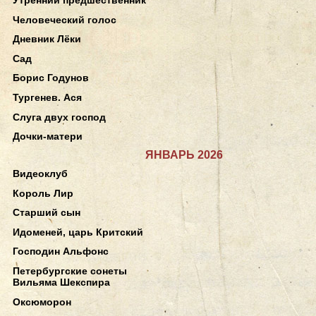
Человеческий голос
Дневник Лёки
Сад
Борис Годунов
Тургенев. Ася
Слуга двух господ
Дочки-матери
ЯНВАРЬ 2026
Видеоклуб
Король Лир
Старший сын
Идоменей, царь Критский
Господин Альфонс
Петербургские сонеты
Вильяма Шекспира
Оксюморон