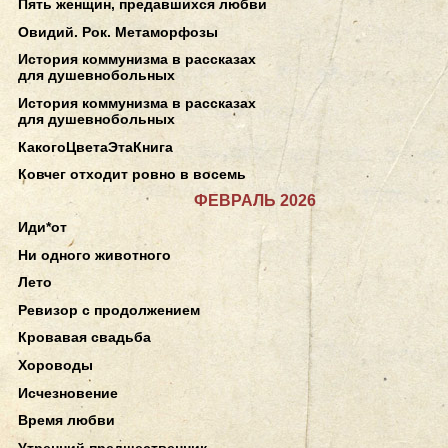
Пять женщин, предавшихся любви
Овидий. Рок. Метаморфозы
История коммунизма в рассказах
для душевнобольных
История коммунизма в рассказах
для душевнобольных
КакогоЦветаЭтаКнига
Ковчег отходит ровно в восемь
ФЕВРАЛЬ 2026
Иди*от
Ни одного животного
Лето
Ревизор с продолжением
Кровавая свадьба
Хороводы
Исчезновение
Время любви
Утренний предшественник