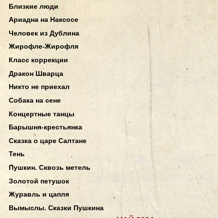
Близкие люди
Ариадна на Наксосе
Человек из Дублина
Жирофле-Жирофля
Класс коррекции
Дракон Шварца
Никто не приехал
Собака на сене
Концертные танцы
Барышня-крестьянка
Сказка о царе Салтане
Тень
Пушкин. Сквозь метель
Золотой петушок
Журавль и цапля
Вымыслы. Сказки Пушкина