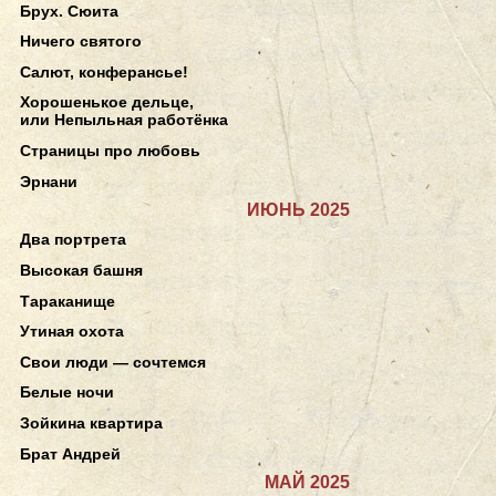
Брух. Сюита
Ничего святого
Салют, конферансье!
Хорошенькое дельце,
или Непыльная работёнка
Страницы про любовь
Эрнани
ИЮНЬ 2025
Два портрета
Высокая башня
Тараканище
Утиная охота
Свои люди — сочтемся
Белые ночи
Зойкина квартира
Брат Андрей
МАЙ 2025