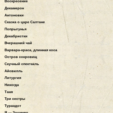
Воскресение
Декамерон
Антоновки
Сказка о царе Салтане
Попрыгунья
Декабристки
Вчерашний чай
Варвара-краса, длинная коса
Остров сокровищ
Скучный спектакль
Айсвилль
Литургия
Никогда
Таня
Три сестры
Турандот
Я — Зощенко