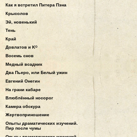
Как я встретил Питера Пэна
Крысолов
Эй, новенький
Тень
Край
Довлатов и Kᴼ
Восемь снов
Медный всадник
Два Пьеро, или Белый ужин
Евгений Онегин
На грани кабаре
Влюблённый носорог
Камера обскура
Жертвоприношение
Опыты драматических изучений.
Пир после чумы
Опыты драматических изучений.