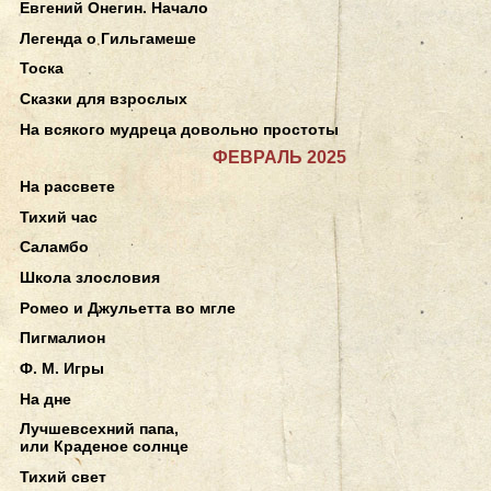
Евгений Онегин. Начало
Легенда о Гильгамеше
Тоска
Сказки для взрослых
На всякого мудреца довольно простоты
ФЕВРАЛЬ 2025
На рассвете
Тихий час
Саламбо
Школа злословия
Ромео и Джульетта во мгле
Пигмалион
Ф. М. Игры
На дне
Лучшевсехний папа,
или Краденое солнце
Тихий свет