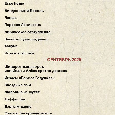
Esse homo
Биндюжник и Король
Левша
Персона Левинсона
Лирическое отступление
Записки сумасшедшего
Ханума
Игра в классики
СЕНТЯБРЬ 2025
Шиворот-навыворот,
или Иван и Алёна против дракона
Играем «Бориса Годунова»
Звёздные псы
Любовью не шутят
Тэффи. Бег
Давным-давно
Онегин. Беспринципность