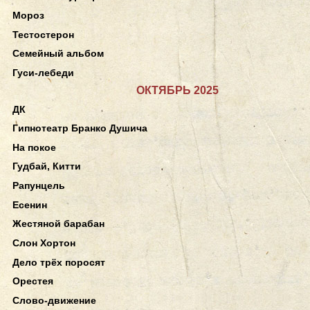
Мороз
Тестостерон
Семейный альбом
Гуси-лебеди
ОКТЯБРЬ 2025
ДК
Гипнотеатр Бранко Душича
На покое
Гудбай, Китти
Рапунцель
Есенин
Жестяной барабан
Слон Хортон
Дело трёх поросят
Орестея
Слово-движение