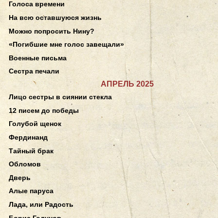
Голоса времени
На всю оставшуюся жизнь
Можно попросить Нину?
«Погибшие мне голос завещали»
Военные письма
Сестра печали
АПРЕЛЬ 2025
Лицо сестры в сиянии стекла
12 писем до победы
Голубой щенок
Фердинанд
Тайный брак
Обломов
Дверь
Алые паруса
Лада, или Радость
Борис Годунов