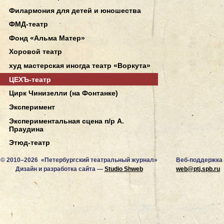
Филармония для детей и юношества
ФМД-театр
Фонд «Альма Матер»
Хоровой театр
худ мастерская иногда театр «Воркута»
ЦЕХЪ-театр
Цирк Чинизелли (на Фонтанке)
Эксперимент
Экспериментальная сцена п/р А.
Праудина
Этюд-театр
© 2010–2026 «Петербургский театральный журнал»
Веб-поддержка
Дизайн и разработка сайта —
Studio Shweb
web@ptj.spb.ru