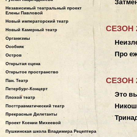
Затме
Независимый театральный проект
Елены Павловой
Новый императорский театр
СЕЗОН 2
Новый Камерный театр
Организмы
Неизл
Особняк
Про еж
Остров
Открытая сцена
Открытое пространство
СЕЗОН 2
Пан. Театр
Петербург-Концерт
Это вы
Плохой театр
Никош
Посттравматический театр
Прекрасные Дилетанты
Трина
Проект Ксении Михеевой
Пушкинская школа Владимира Рецептера