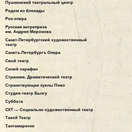
Пушкинский театральный центр
Родом из блокады
Рок-опера
Русская антреприза
им. Андрея Миронова
Санкт-Петербургский художественный
театр
Санктъ-Петербургъ Опера
Свой театр
Синий сарафан
Странник. Драматический театр
Странствующие куклы Пэжо
Студия-театр Бызгу
Суббота
СХТ — Социально-художественный театр
Такой Театр
Тантамарески