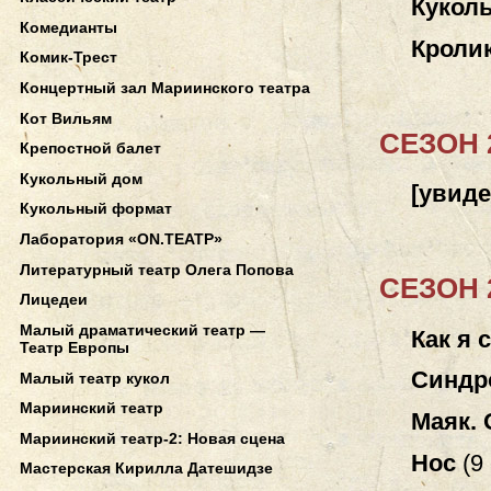
Кукол
Комедианты
Кролик
Комик-Трест
Концертный зал Мариинского театра
Кот Вильям
СЕЗОН 2
Крепостной балет
Кукольный дом
[увиде
Кукольный формат
Лаборатория «ON.ТЕАТР»
Литературный театр Олега Попова
СЕЗОН 2
Лицедеи
Малый драматический театр —
Как я 
Театр Европы
Синдр
Малый театр кукол
Мариинский театр
Маяк. 
Мариинский театр-2: Новая сцена
Нос
(
9
Мастерская Кирилла Датешидзе