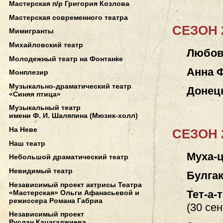
Мастерская п/р Григория Козлова
Мастерская современного театра
СЕЗОН 2
Мимигранты
Михайловский театр
Любов
Молодежный театр на Фонтанке
Анна 
Монплезир
Музыкально-драматический театр
Донецк
«Синяя птица»
Музыкальный театр
имени Ф. И. Шаляпина (Мюзик-холл)
На Неве
СЕЗОН 2
Наш театр
Муха-
Небольшой драматический театр
Невидимый театр
Булга
Независимый проект актрисы Театра
Тет-а-
«Мастерская» Ольги Афанасьевой и
режиссера Романа Габриа
(
30 сен
Независимый проект
Руслан Кацагаджиева