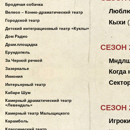
Бродячая собачка
Любл
Велесо – Конно-драматический театр
Городской театр
Кыхи
(
Детский интеграционный театр «Куклы»
Дом Радио
Драм.площадка
СЕЗОН 2
Ерундопель
Мндл
За Черной речкой
Зазеркалье
Когда 
Иннония
Сектор
Интерьерный театр
Кабаре Шум
Камерный драматический театр
«Левендаль»
СЕЗОН 2
Камерный театр Малыщицкого
Игрок
Карамболь
Классический театр