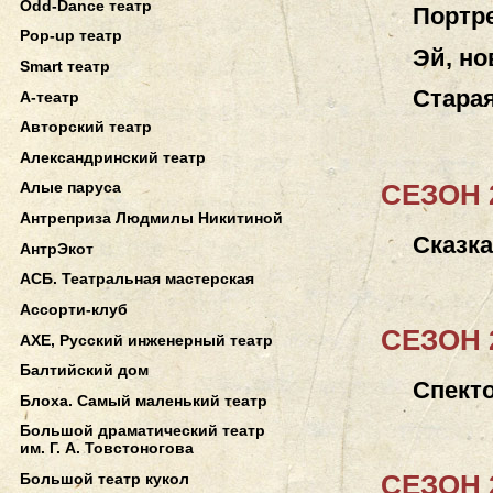
Odd-Dance театр
Портр
Pop-up театр
Эй, н
Smart театр
Стара
А-театр
Авторский театр
Александринский театр
СЕЗОН 2
Алые паруса
Антреприза Людмилы Никитиной
Сказка
АнтрЭкот
АСБ. Театральная мастерская
Ассорти-клуб
СЕЗОН 2
АХЕ, Русский инженерный театр
Балтийский дом
Спект
Блоха. Самый маленький театр
Большой драматический театр
им. Г. А. Товстоногова
СЕЗОН 2
Большой театр кукол