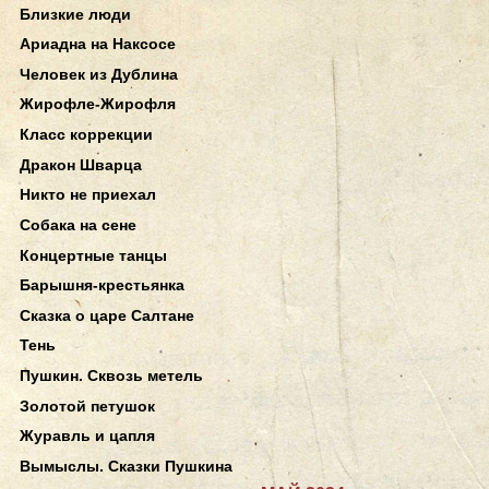
Близкие люди
Ариадна на Наксосе
Человек из Дублина
Жирофле-Жирофля
Класс коррекции
Дракон Шварца
Никто не приехал
Собака на сене
Концертные танцы
Барышня-крестьянка
Сказка о царе Салтане
Тень
Пушкин. Сквозь метель
Золотой петушок
Журавль и цапля
Вымыслы. Сказки Пушкина