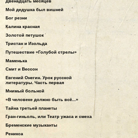
Двенадцать месяцев
Мой дедушка был вишней
Бог резни
Калина красная
Золотой петушок
Тристан и Изольда
Путешествие «Голубой стрелы»
Маменька
Смит и Вессон
Евгений Онегин. Урок русской
литературы. Часть первая
Мнимый больной
«В человеке должно быть всё...»
Тайна третьей планеты
Гран-гиньоль, или Театр ужаса и смеха
Бременские музыканты
Реникса