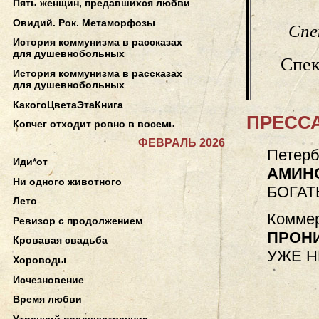
Пять женщин, предавшихся любви
Овидий. Рок. Метаморфозы
Спе
История коммунизма в рассказах
для душевнобольных
Спек
История коммунизма в рассказах
для душевнобольных
КакогоЦветаЭтаКнига
ПРЕССА
Ковчег отходит ровно в восемь
ФЕВРАЛЬ 2026
Петерб
Иди*от
АМИН
Ни одного животного
БОГАТ
Лето
Коммер
Ревизор с продолжением
ПРОН
Кровавая свадьба
УЖЕ Н
Хороводы
Исчезновение
Время любви
Утренний предшественник