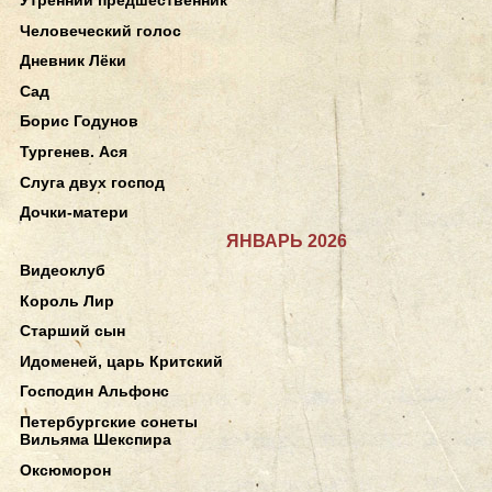
Человеческий голос
Дневник Лёки
Сад
Борис Годунов
Тургенев. Ася
Слуга двух господ
Дочки-матери
ЯНВАРЬ 2026
Видеоклуб
Король Лир
Старший сын
Идоменей, царь Критский
Господин Альфонс
Петербургские сонеты
Вильяма Шекспира
Оксюморон