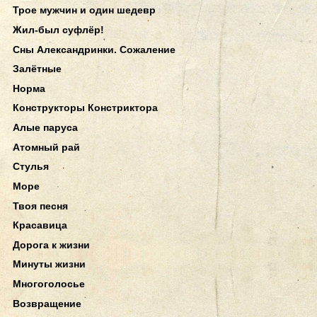
Трое мужчин и один шедевр
Жил-был суфлёр!
Сны Александринки. Сожаление
Залётные
Норма
Конструкторы Констриктора
Алые паруса
Атомный рай
Стулья
Море
Твоя песня
Красавица
Дорога к жизни
Минуты жизни
Многоголосье
Возвращение