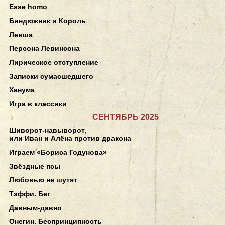
Esse homo
Биндюжник и Король
Левша
Персона Левинсона
Лирическое отступление
Записки сумасшедшего
Ханума
Игра в классики
СЕНТЯБРЬ 2025
Шиворот-навыворот,
или Иван и Алёна против дракона
Играем «Бориса Годунова»
Звёздные псы
Любовью не шутят
Тэффи. Бег
Давным-давно
Онегин. Беспринципность