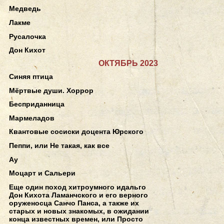
Медведь
Лакме
Русалочка
Дон Кихот
ОКТЯБРЬ 2023
Синяя птица
Мёртвые души. Хоррор
Бесприданница
Мармеладов
Квантовые сосиски доцента Юрского
Пеппи, или Не такая, как все
Ау
Моцарт и Сальери
Еще один поход хитроумного идальго
Дон Кихота Ламанчского и его верного
оруженосца Санчо Панса, а также их
старых и новых знакомых, в ожидании
конца известных времен, или Просто