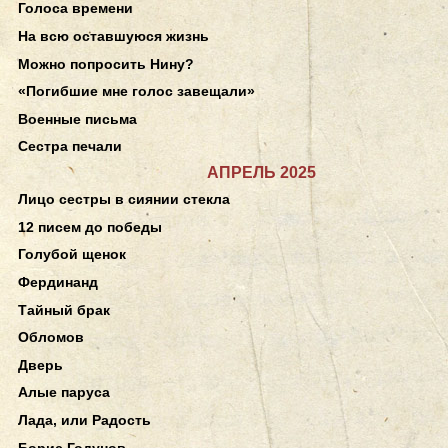
Голоса времени
На всю оставшуюся жизнь
Можно попросить Нину?
«Погибшие мне голос завещали»
Военные письма
Сестра печали
АПРЕЛЬ 2025
Лицо сестры в сиянии стекла
12 писем до победы
Голубой щенок
Фердинанд
Тайный брак
Обломов
Дверь
Алые паруса
Лада, или Радость
Борис Годунов