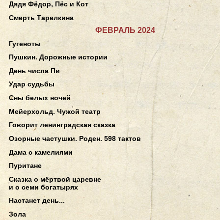
Дядя Фёдор, Пёс и Кот
Смерть Тарелкина
ФЕВРАЛЬ 2024
Гугеноты
Пушкин. Дорожные истории
День числа Пи
Удар судьбы
Сны белых ночей
Мейерхольд. Чужой театр
Говорит ленинградская сказка
Озорные частушки. Роден. 598 тактов
Дама с камелиями
Пуритане
Сказка о мёртвой царевне
и о семи богатырях
Настанет день...
Зола