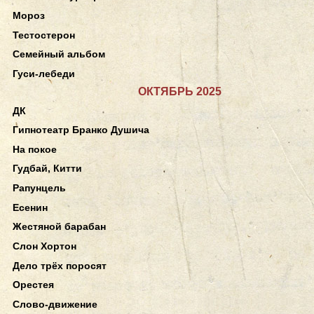
Мороз
Тестостерон
Семейный альбом
Гуси-лебеди
ОКТЯБРЬ 2025
ДК
Гипнотеатр Бранко Душича
На покое
Гудбай, Китти
Рапунцель
Есенин
Жестяной барабан
Слон Хортон
Дело трёх поросят
Орестея
Слово-движение