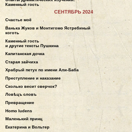
Каменный гость
СЕНТЯБРЬ 2024
Счастье моё
Ванька Жуков и Монтигомо Ястребиный
коготь
Каменный гость
и другие тексты Пушкина
Капитанская дочка
Старая зайчиха
Храбрый петух по имени Али-Баба
Преступление и наказание
Сколько весит сверчок?
Ловѣцъ словъ
Превращение
Homo ludens
Маленький принц
Екатерина и Вольтер