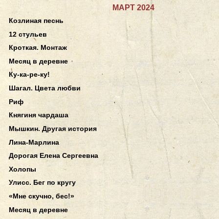
МАРТ 2024
Козлиная песнь
12 стульев
Кроткая. Монтаж
Месяц в деревне
Ку-ка-ре-ку!
Шагал. Цвета любви
Риф
Княгиня чардаша
Мышкин. Другая история
Лина-Марлина
Дорогая Елена Сергеевна
Холопы
Улисс. Бег по кругу
«Мне скучно, бес!»
Месяц в деревне