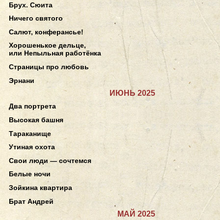
Брух. Сюита
Ничего святого
Салют, конферансье!
Хорошенькое дельце,
или Непыльная работёнка
Страницы про любовь
Эрнани
ИЮНЬ 2025
Два портрета
Высокая башня
Тараканище
Утиная охота
Свои люди — сочтемся
Белые ночи
Зойкина квартира
Брат Андрей
МАЙ 2025