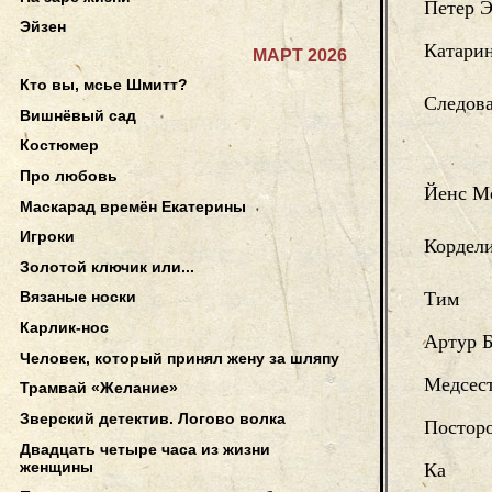
Петер 
Эйзен
Катари
МАРТ 2026
Кто вы, мсье Шмитт?
Следова
Вишнёвый сад
Костюмер
Про любовь
Йенс М
Маскарад времён Екатерины
Игроки
Кордел
Золотой ключик или...
Тим
Вязаные носки
Карлик-нос
Артур 
Человек, который принял жену за шляпу
Медсес
Трамвай «Желание»
Зверский детектив. Логово волка
Постор
Двадцать четыре часа из жизни
женщины
Ка