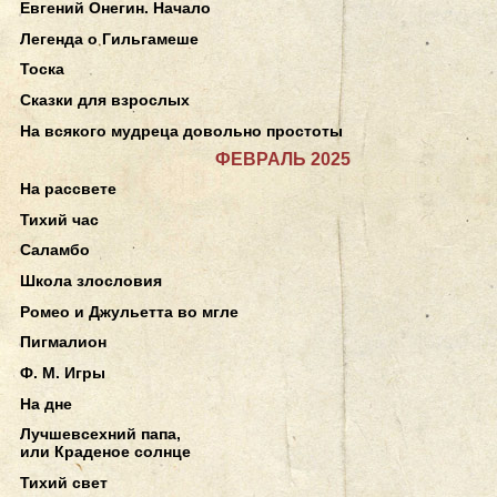
Евгений Онегин. Начало
Легенда о Гильгамеше
Тоска
Сказки для взрослых
На всякого мудреца довольно простоты
ФЕВРАЛЬ 2025
На рассвете
Тихий час
Саламбо
Школа злословия
Ромео и Джульетта во мгле
Пигмалион
Ф. М. Игры
На дне
Лучшевсехний папа,
или Краденое солнце
Тихий свет