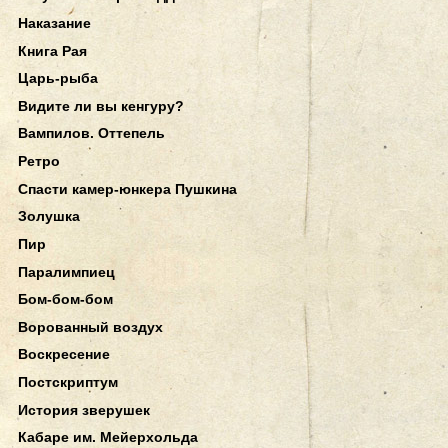
Наказание
Книга Рая
Царь-рыба
Видите ли вы кенгуру?
Вампилов. Оттепель
Ретро
Спасти камер-юнкера Пушкина
Золушка
Пир
Паралимпиец
Бом-бом-бом
Ворованный воздух
Воскресение
Постскриптум
История зверушек
Кабаре им. Мейерхольда