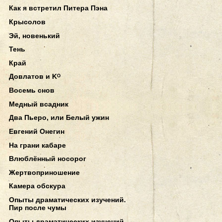
Как я встретил Питера Пэна
Крысолов
Эй, новенький
Тень
Край
Довлатов и Kᴼ
Восемь снов
Медный всадник
Два Пьеро, или Белый ужин
Евгений Онегин
На грани кабаре
Влюблённый носорог
Жертвоприношение
Камера обскура
Опыты драматических изучений.
Пир после чумы
Опыты драматических изучений.