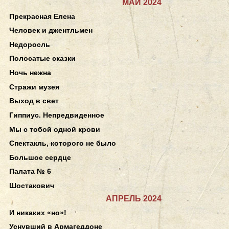
МАЙ 2024
Прекрасная Елена
Человек и джентльмен
Недоросль
Полосатые сказки
Ночь нежна
Стражи музея
Выход в свет
Гиппиус. Непредвиденное
Мы с тобой одной крови
Спектакль, которого не было
Большое сердце
Палата № 6
Шостакович
АПРЕЛЬ 2024
И никаких «но»!
Уснувший в Армагеддоне