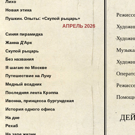
Лихо
Новая этика
Режисс
Пушкин. Опыты: «Скупой рыцарь»
АПРЕЛЬ 2026
Художн
Синяя пирамидка
Художн
Жанна Д'Арк
Музыка
Скупой рыцарь
Без названия
Художни
Я шагаю по Москве
Операт
Путешествие на Луну
Медный всадник
Режиссе
Последняя лента Крэппа
Помощн
Ивонна, принцесса бургундская
История одного офиса
ДЕ
На дне
Рехаб
На заре жизни