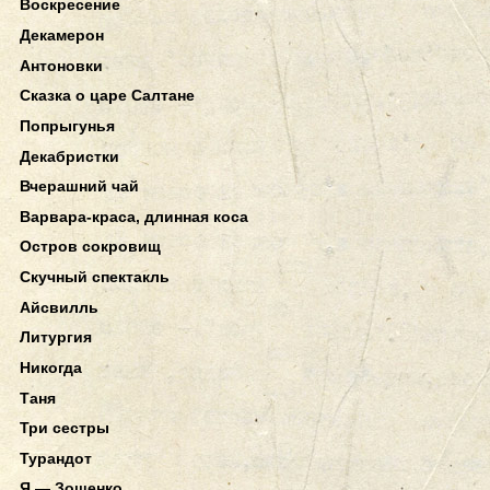
Воскресение
Декамерон
Антоновки
Сказка о царе Салтане
Попрыгунья
Декабристки
Вчерашний чай
Варвара-краса, длинная коса
Остров сокровищ
Скучный спектакль
Айсвилль
Литургия
Никогда
Таня
Три сестры
Турандот
Я — Зощенко