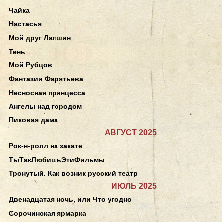
Чайка
Настасья
Мой друг Лапшин
Тень
Мой Рубцов
Фантазии Фарятьева
Несносная принцесса
Ангелы над городом
Пиковая дама
АВГУСТ 2025
Рок-н-ролл на закате
ТыТакЛюбишьЭтиФильмы
Тронутый. Как возник русский театр
ИЮЛЬ 2025
Двенадцатая ночь, или Что угодно
Сорочинская ярмарка