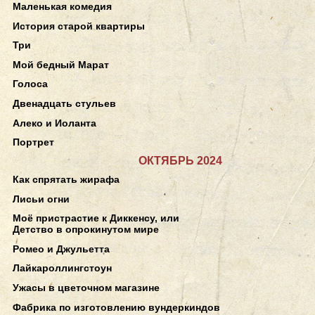
Маленькая комедия
История старой квартиры
Три
Мой бедный Марат
Голоса
Двенадцать стульев
Алеко и Иоланта
Портрет
ОКТЯБРЬ 2024
Как спрятать жирафа
Лисьи огни
Моё пристрастие к Диккенсу, или
Детство в опрокинутом мире
Ромео и Джульетта
Лайкароллингстоун
Ужасы в цветочном магазине
Фабрика по изготовлению вундеркиндов