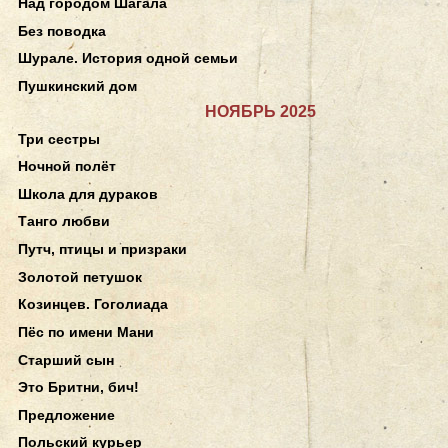
Над городом Шагала
Без поводка
Шурале. История одной семьи
Пушкинский дом
НОЯБРЬ 2025
Три сестры
Ночной полёт
Школа для дураков
Танго любви
Путч, птицы и призраки
Золотой петушок
Козинцев. Гоголиада
Пёс по имени Мани
Старший сын
Это Бритни, бич!
Предложение
Польский курьер