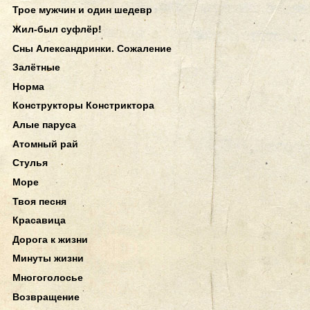
Трое мужчин и один шедевр
Жил-был суфлёр!
Сны Александринки. Сожаление
Залётные
Норма
Конструкторы Констриктора
Алые паруса
Атомный рай
Стулья
Море
Твоя песня
Красавица
Дорога к жизни
Минуты жизни
Многоголосье
Возвращение