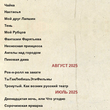
Чайка
Настасья
Мой друг Лапшин
Тень
Мой Рубцов
Фантазии Фарятьева
Несносная принцесса
Ангелы над городом
Пиковая дама
АВГУСТ 2025
Рок-н-ролл на закате
ТыТакЛюбишьЭтиФильмы
Тронутый. Как возник русский театр
ИЮЛЬ 2025
Двенадцатая ночь, или Что угодно
Сорочинская ярмарка