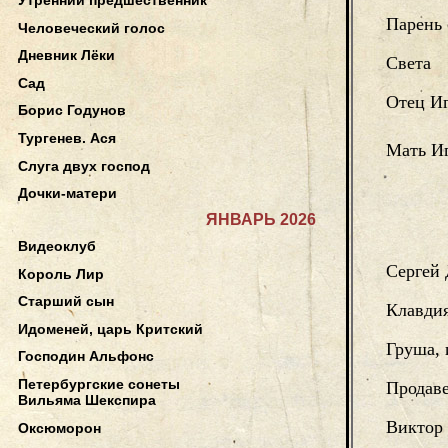
Парень 
Человеческий голос
Дневник Лёки
Света
Сад
Отец И
Борис Годунов
Тургенев. Ася
Мать И
Слуга двух господ
Дочки-матери
ЯНВАРЬ 2026
Видеоклуб
Сергей
Король Лир
Старший сын
Клавдия
Идоменей, царь Критский
Груша, 
Господин Альфонс
Петербургские сонеты
Продав
Вильяма Шекспира
Виктор 
Оксюморон