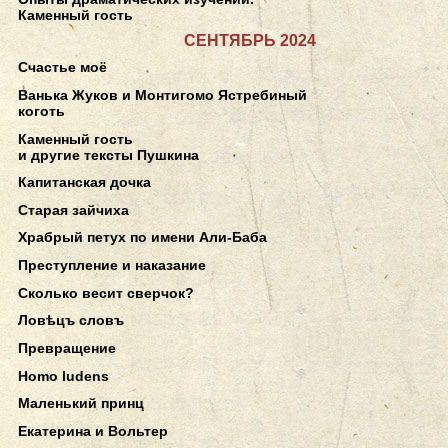
Каменный гость
СЕНТЯБРЬ 2024
Счастье моё
Ванька Жуков и Монтигомо Ястребиный
коготь
Каменный гость
и другие тексты Пушкина
Капитанская дочка
Старая зайчиха
Храбрый петух по имени Али-Баба
Преступление и наказание
Сколько весит сверчок?
Ловѣцъ словъ
Превращение
Homo ludens
Маленький принц
Екатерина и Вольтер