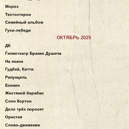
Мороз
Тестостерон
Семейный альбом
Гуси-лебеди
ОКТЯБРЬ 2025
ДК
Гипнотеатр Бранко Душича
На покое
Гудбай, Китти
Рапунцель
Есенин
Жестяной барабан
Слон Хортон
Дело трёх поросят
Орестея
Слово-движение