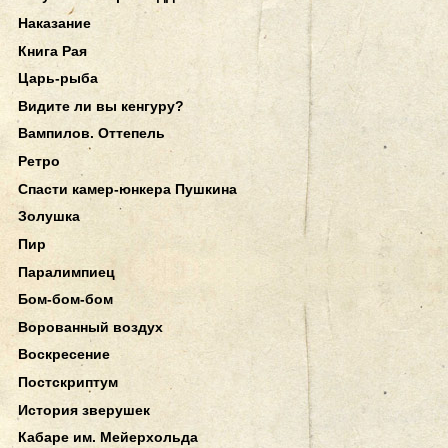
Наказание
Книга Рая
Царь-рыба
Видите ли вы кенгуру?
Вампилов. Оттепель
Ретро
Спасти камер-юнкера Пушкина
Золушка
Пир
Паралимпиец
Бом-бом-бом
Ворованный воздух
Воскресение
Постскриптум
История зверушек
Кабаре им. Мейерхольда