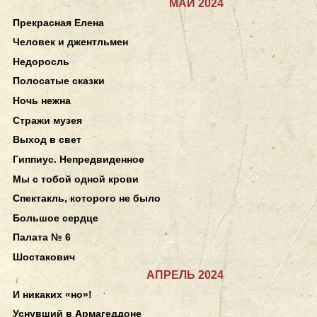
МАЙ 2024
Прекрасная Елена
Человек и джентльмен
Недоросль
Полосатые сказки
Ночь нежна
Стражи музея
Выход в свет
Гиппиус. Непредвиденное
Мы с тобой одной крови
Спектакль, которого не было
Большое сердце
Палата № 6
Шостакович
АПРЕЛЬ 2024
И никаких «но»!
Уснувший в Армагеддоне