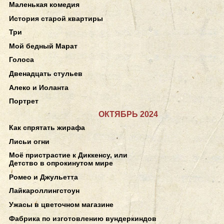
Маленькая комедия
История старой квартиры
Три
Мой бедный Марат
Голоса
Двенадцать стульев
Алеко и Иоланта
Портрет
ОКТЯБРЬ 2024
Как спрятать жирафа
Лисьи огни
Моё пристрастие к Диккенсу, или
Детство в опрокинутом мире
Ромео и Джульетта
Лайкароллингстоун
Ужасы в цветочном магазине
Фабрика по изготовлению вундеркиндов