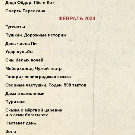
Дядя Фёдор, Пёс и Кот
Смерть Тарелкина
ФЕВРАЛЬ 2024
Гугеноты
Пушкин. Дорожные истории
День числа Пи
Удар судьбы
Сны белых ночей
Мейерхольд. Чужой театр
Говорит ленинградская сказка
Озорные частушки. Роден. 598 тактов
Дама с камелиями
Пуритане
Сказка о мёртвой царевне
и о семи богатырях
Настанет день...
Зола