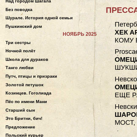
Над городом Шагала
ПРЕССА
Без поводка
Шурале. История одной семьи
Петерб
Пушкинский дом
ХЕК А
НОЯБРЬ 2025
КОМУ 
Три сестры
Prosca
Ночной полёт
ОМЕЦ
Школа для дураков
ШУКШИ
Танго любви
Путч, птицы и призраки
Невско
Золотой петушок
ОМЕЦ
Козинцев. Гоголиада
ЕЩЕ Р
Пёс по имени Мани
Невски
Старший сын
ШАРО
Это Бритни, бич!
МОСТ
Предложение
Польский курьер