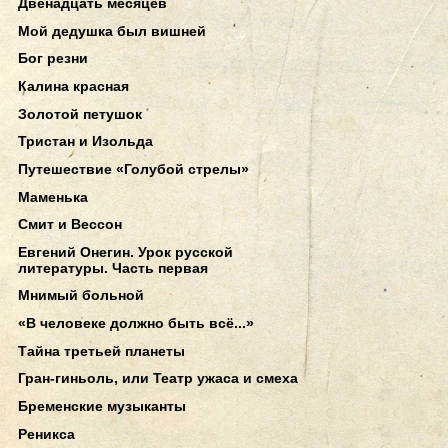
Двенадцать месяцев
Мой дедушка был вишней
Бог резни
Калина красная
Золотой петушок
Тристан и Изольда
Путешествие «Голубой стрелы»
Маменька
Смит и Вессон
Евгений Онегин. Урок русской
литературы. Часть первая
Мнимый больной
«В человеке должно быть всё...»
Тайна третьей планеты
Гран-гиньоль, или Театр ужаса и смеха
Бременские музыканты
Реникса