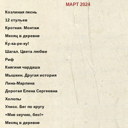
МАРТ 2024
Козлиная песнь
12 стульев
Кроткая. Монтаж
Месяц в деревне
Ку-ка-ре-ку!
Шагал. Цвета любви
Риф
Княгиня чардаша
Мышкин. Другая история
Лина-Марлина
Дорогая Елена Сергеевна
Холопы
Улисс. Бег по кругу
«Мне скучно, бес!»
Месяц в деревне