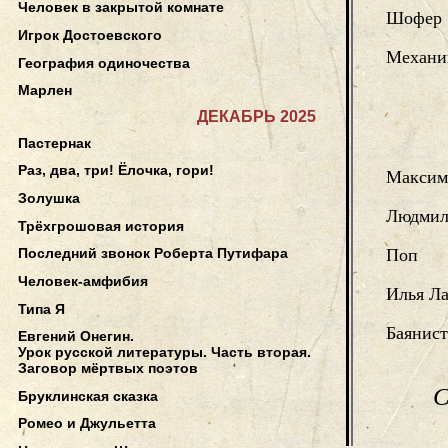
Человек в закрытой комнате
Шофер
Игрок Достоевского
Механи
География одиночества
Марлен
ДЕКАБРЬ 2025
Пастернак
Раз, два, три! Ёлочка, гори!
Максим
Золушка
Людмила
Трёхгрошовая история
Последний звонок Роберта Путифара
Поп
Человек-амфибия
Илья Л
Типа Я
Баянист
Евгений Онегин.
Урок русской литературы. Часть вторая.
Заговор мёртвых поэтов
C
Бруклинская сказка
Ромео и Джульетта