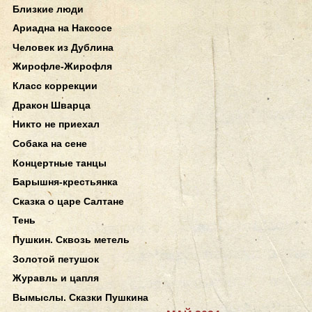
Близкие люди
Ариадна на Наксосе
Человек из Дублина
Жирофле-Жирофля
Класс коррекции
Дракон Шварца
Никто не приехал
Собака на сене
Концертные танцы
Барышня-крестьянка
Сказка о царе Салтане
Тень
Пушкин. Сквозь метель
Золотой петушок
Журавль и цапля
Вымыслы. Сказки Пушкина