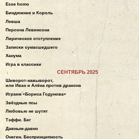
Esse homo
Биндюжник и Король
Левша
Персона Левинсона
Лирическое отступление
Записки сумасшедшего
Ханума
Игра в классики
СЕНТЯБРЬ 2025
Шиворот-навыворот,
или Иван и Алёна против дракона
Играем «Бориса Годунова»
Звёздные псы
Любовью не шутят
Тэффи. Бег
Давным-давно
Онегин. Беспринципность