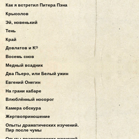
Как я встретил Питера Пэна
Крысолов
Эй, новенький
Тень
Край
Довлатов и Kᴼ
Восемь снов
Медный всадник
Два Пьеро, или Белый ужин
Евгений Онегин
На грани кабаре
Влюблённый носорог
Камера обскура
Жертвоприношение
Опыты драматических изучений.
Пир после чумы
Опыты драматических изучений.