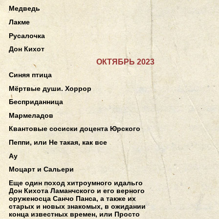
Медведь
Лакме
Русалочка
Дон Кихот
ОКТЯБРЬ 2023
Синяя птица
Мёртвые души. Хоррор
Бесприданница
Мармеладов
Квантовые сосиски доцента Юрского
Пеппи, или Не такая, как все
Ау
Моцарт и Сальери
Еще один поход хитроумного идальго
Дон Кихота Ламанчского и его верного
оруженосца Санчо Панса, а также их
старых и новых знакомых, в ожидании
конца известных времен, или Просто