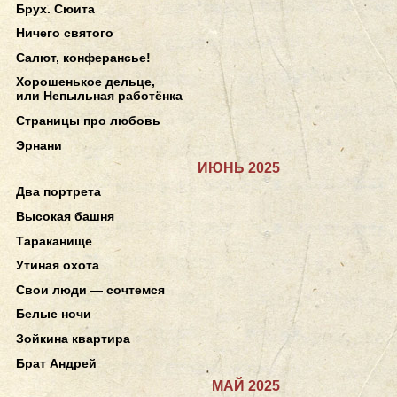
Брух. Сюита
Ничего святого
Салют, конферансье!
Хорошенькое дельце,
или Непыльная работёнка
Страницы про любовь
Эрнани
ИЮНЬ 2025
Два портрета
Высокая башня
Тараканище
Утиная охота
Свои люди — сочтемся
Белые ночи
Зойкина квартира
Брат Андрей
МАЙ 2025