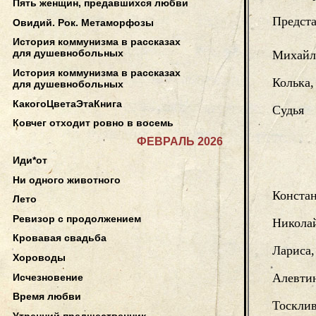
Пять женщин, предавшихся любви
Предст
Овидий. Рок. Метаморфозы
История коммунизма в рассказах
для душевнобольных
Михайл
История коммунизма в рассказах
Колька,
для душевнобольных
КакогоЦветаЭтаКнига
Судья
Ковчег отходит ровно в восемь
ФЕВРАЛЬ 2026
Иди*от
Ни одного животного
Констан
Лето
Ревизор с продолжением
Николай
Кровавая свадьба
Лариса,
Хороводы
Алевтин
Исчезновение
Время любви
Тоскли
Утренний предшественник