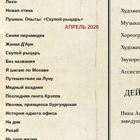
Лихо
Художн
Новая этика
Пушкин. Опыты: «Скупой рыцарь»
Музыка
АПРЕЛЬ 2026
Хореог
Синяя пирамидка
Жанна Д'Арк
Художни
Скупой рыцарь
Звукоре
Без названия
Я шагаю по Москве
Ассисте
Путешествие на Луну
Медный всадник
ДЕ
Последняя лента Крэппа
Ивонна, принцесса бургундская
Нина А
История одного офиса
заведу
На дне
Рехаб
На заре жизни