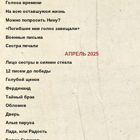
Голоса времени
На всю оставшуюся жизнь
Можно попросить Нину?
«Погибшие мне голос завещали»
Военные письма
Сестра печали
АПРЕЛЬ 2025
Лицо сестры в сиянии стекла
12 писем до победы
Голубой щенок
Фердинанд
Тайный брак
Обломов
Дверь
Алые паруса
Лада, или Радость
Борис Годунов