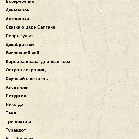
Воскресение
Декамерон
Антоновки
Сказка о царе Салтане
Попрыгунья
Декабристки
Вчерашний чай
Варвара-краса, длинная коса
Остров сокровищ
Скучный спектакль
Айсвилль
Литургия
Никогда
Таня
Три сестры
Турандот
Я — Зощенко