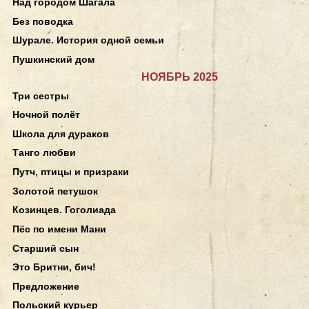
Над городом Шагала
Без поводка
Шурале. История одной семьи
Пушкинский дом
НОЯБРЬ 2025
Три сестры
Ночной полёт
Школа для дураков
Танго любви
Путч, птицы и призраки
Золотой петушок
Козинцев. Гоголиада
Пёс по имени Мани
Старший сын
Это Бритни, бич!
Предложение
Польский курьер