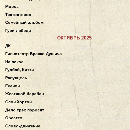
Мороз
Тестостерон
Семейный альбом
Гуси-лебеди
ОКТЯБРЬ 2025
ДК
Гипнотеатр Бранко Душича
На покое
Гудбай, Китти
Рапунцель
Есенин
Жестяной барабан
Слон Хортон
Дело трёх поросят
Орестея
Слово-движение