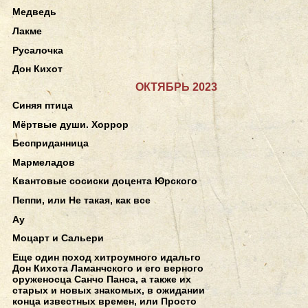
Медведь
Лакме
Русалочка
Дон Кихот
ОКТЯБРЬ 2023
Синяя птица
Мёртвые души. Хоррор
Бесприданница
Мармеладов
Квантовые сосиски доцента Юрского
Пеппи, или Не такая, как все
Ау
Моцарт и Сальери
Еще один поход хитроумного идальго
Дон Кихота Ламанчского и его верного
оруженосца Санчо Панса, а также их
старых и новых знакомых, в ожидании
конца известных времен, или Просто