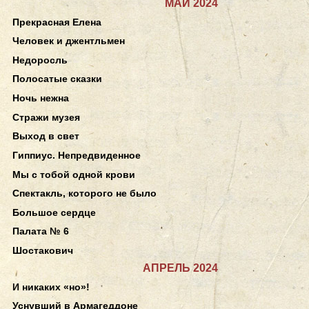
МАЙ 2024
Прекрасная Елена
Человек и джентльмен
Недоросль
Полосатые сказки
Ночь нежна
Стражи музея
Выход в свет
Гиппиус. Непредвиденное
Мы с тобой одной крови
Спектакль, которого не было
Большое сердце
Палата № 6
Шостакович
АПРЕЛЬ 2024
И никаких «но»!
Уснувший в Армагеддоне