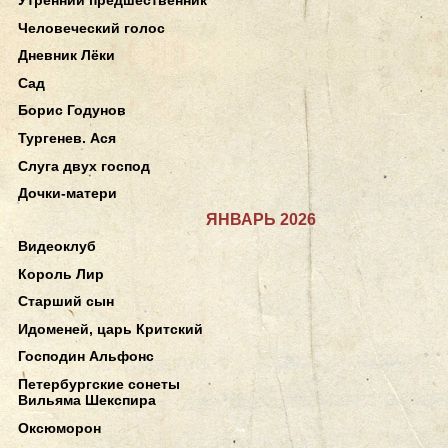
Человеческий голос
Дневник Лёки
Сад
Борис Годунов
Тургенев. Ася
Слуга двух господ
Дочки-матери
ЯНВАРЬ 2026
Видеоклуб
Король Лир
Старший сын
Идоменей, царь Критский
Господин Альфонс
Петербургские сонеты
Вильяма Шекспира
Оксюморон