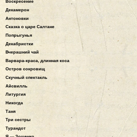
Воскресение
Декамерон
Антоновки
Сказка о царе Салтане
Попрыгунья
Декабристки
Вчерашний чай
Варвара-краса, длинная коса
Остров сокровищ
Скучный спектакль
Айсвилль
Литургия
Никогда
Таня
Три сестры
Турандот
Я — Зощенко