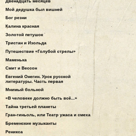
Двенадцать месяцев
Мой дедушка был вишней
Бог резни
Калина красная
Золотой петушок
Тристан и Изольда
Путешествие «Голубой стрелы»
Маменька
Смит и Вессон
Евгений Онегин. Урок русской
литературы. Часть первая
Мнимый больной
«В человеке должно быть всё...»
Тайна третьей планеты
Гран-гиньоль, или Театр ужаса и смеха
Бременские музыканты
Реникса