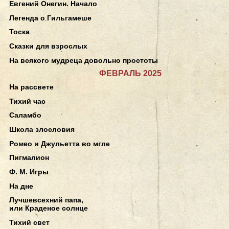
Евгений Онегин. Начало
Легенда о Гильгамеше
Тоска
Сказки для взрослых
На всякого мудреца довольно простоты
ФЕВРАЛЬ 2025
На рассвете
Тихий час
Саламбо
Школа злословия
Ромео и Джульетта во мгле
Пигмалион
Ф. М. Игры
На дне
Лучшевсехний папа,
или Краденое солнце
Тихий свет