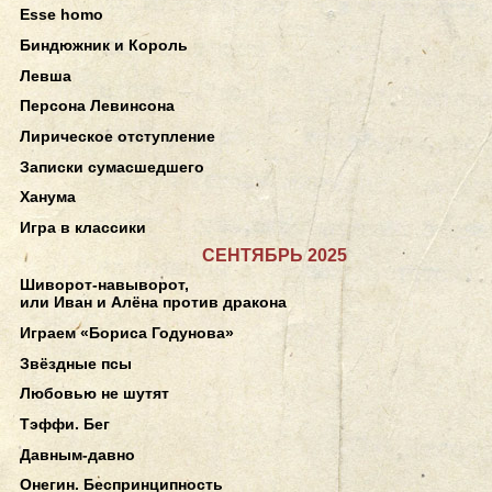
Esse homo
Биндюжник и Король
Левша
Персона Левинсона
Лирическое отступление
Записки сумасшедшего
Ханума
Игра в классики
СЕНТЯБРЬ 2025
Шиворот-навыворот,
или Иван и Алёна против дракона
Играем «Бориса Годунова»
Звёздные псы
Любовью не шутят
Тэффи. Бег
Давным-давно
Онегин. Беспринципность