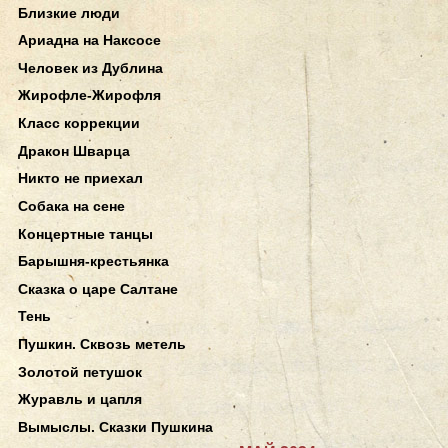
Близкие люди
Ариадна на Наксосе
Человек из Дублина
Жирофле-Жирофля
Класс коррекции
Дракон Шварца
Никто не приехал
Собака на сене
Концертные танцы
Барышня-крестьянка
Сказка о царе Салтане
Тень
Пушкин. Сквозь метель
Золотой петушок
Журавль и цапля
Вымыслы. Сказки Пушкина