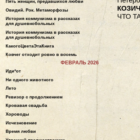
Петерб
Пять женщин, предавшихся любви
КОЗИ
Овидий. Рок. Метаморфозы
ЧТО Т
История коммунизма в рассказах
для душевнобольных
История коммунизма в рассказах
для душевнобольных
КакогоЦветаЭтаКнига
Ковчег отходит ровно в восемь
ФЕВРАЛЬ 2026
Иди*от
Ни одного животного
Лето
Ревизор с продолжением
Кровавая свадьба
Хороводы
Исчезновение
Время любви
Утренний предшественник