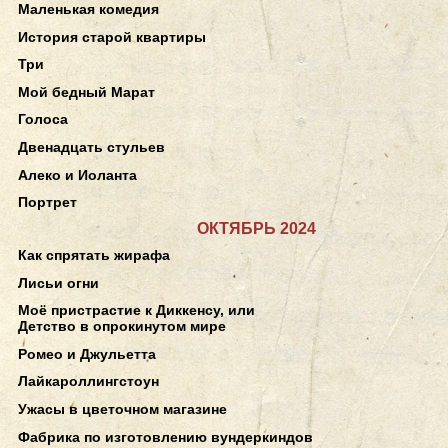
Маленькая комедия
История старой квартиры
Три
Мой бедный Марат
Голоса
Двенадцать стульев
Алеко и Иоланта
Портрет
ОКТЯБРЬ 2024
Как спрятать жирафа
Лисьи огни
Моё пристрастие к Диккенсу, или
Детство в опрокинутом мире
Ромео и Джульетта
Лайкароллингстоун
Ужасы в цветочном магазине
Фабрика по изготовлению вундеркиндов