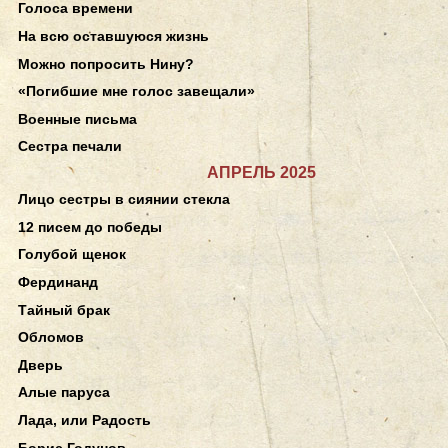
Голоса времени
На всю оставшуюся жизнь
Можно попросить Нину?
«Погибшие мне голос завещали»
Военные письма
Сестра печали
АПРЕЛЬ 2025
Лицо сестры в сиянии стекла
12 писем до победы
Голубой щенок
Фердинанд
Тайный брак
Обломов
Дверь
Алые паруса
Лада, или Радость
Борис Годунов