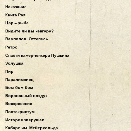
Наказание
Книга Рая
Царь-рыба
Видите ли вы кенгуру?
Вампилов. Оттепель
Ретро
Спасти камер-юнкера Пушкина
Золушка
Пир
Паралимпиец
Бом-бом-бом
Ворованный воздух
Воскресение
Постскриптум
История зверушек
Кабаре им. Мейерхольда