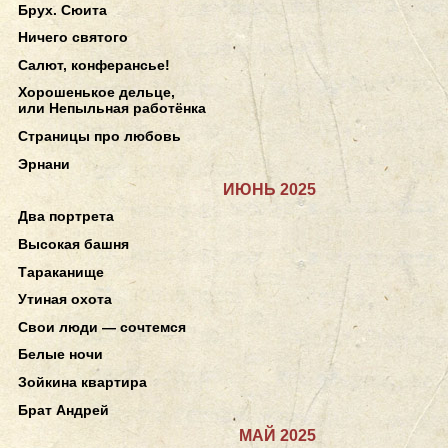
Брух. Сюита
Ничего святого
Салют, конферансье!
Хорошенькое дельце,
или Непыльная работёнка
Страницы про любовь
Эрнани
ИЮНЬ 2025
Два портрета
Высокая башня
Тараканище
Утиная охота
Свои люди — сочтемся
Белые ночи
Зойкина квартира
Брат Андрей
МАЙ 2025