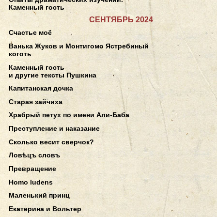
Каменный гость
СЕНТЯБРЬ 2024
Счастье моё
Ванька Жуков и Монтигомо Ястребиный
коготь
Каменный гость
и другие тексты Пушкина
Капитанская дочка
Старая зайчиха
Храбрый петух по имени Али-Баба
Преступление и наказание
Сколько весит сверчок?
Ловѣцъ словъ
Превращение
Homo ludens
Маленький принц
Екатерина и Вольтер