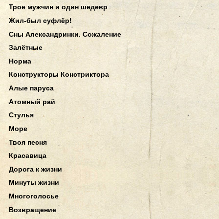
Трое мужчин и один шедевр
Жил-был суфлёр!
Сны Александринки. Сожаление
Залётные
Норма
Конструкторы Констриктора
Алые паруса
Атомный рай
Стулья
Море
Твоя песня
Красавица
Дорога к жизни
Минуты жизни
Многоголосье
Возвращение