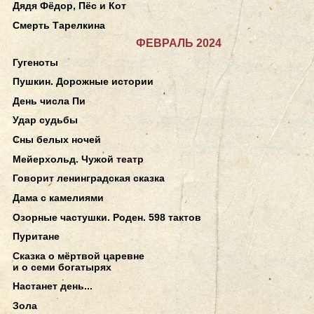
Дядя Фёдор, Пёс и Кот
Смерть Тарелкина
ФЕВРАЛЬ 2024
Гугеноты
Пушкин. Дорожные истории
День числа Пи
Удар судьбы
Сны белых ночей
Мейерхольд. Чужой театр
Говорит ленинградская сказка
Дама с камелиями
Озорные частушки. Роден. 598 тактов
Пуритане
Сказка о мёртвой царевне
и о семи богатырях
Настанет день...
Зола