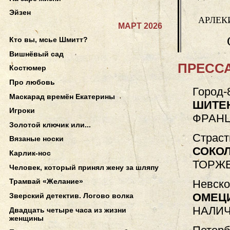
Эйзен
АРЛЕКИ
МАРТ 2026
Кто вы, мсье Шмитт?
Вишнёвый сад
ПРЕССА
Костюмер
Про любовь
Город-
Маскарад времён Екатерины
ШИТЕ
Игроки
ФРАН
Золотой ключик или...
Страст
Вязаные носки
СОКО
Карлик-нос
ТОРЖ
Человек, который принял жену за шляпу
Трамвай «Желание»
Невско
ОМЕЦ
Зверский детектив. Логово волка
НАЛИ
Двадцать четыре часа из жизни
женщины