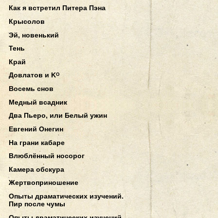
Как я встретил Питера Пэна
Крысолов
Эй, новенький
Тень
Край
Довлатов и Kᴼ
Восемь снов
Медный всадник
Два Пьеро, или Белый ужин
Евгений Онегин
На грани кабаре
Влюблённый носорог
Камера обскура
Жертвоприношение
Опыты драматических изучений.
Пир после чумы
Опыты драматических изучений.