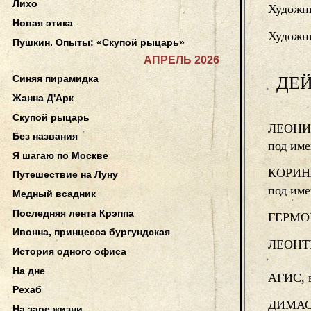
Лихо
Художн
Новая этика
Художни
Пушкин. Опыты: «Скупой рыцарь»
АПРЕЛЬ 2026
ДЕ
Синяя пирамидка
Жанна Д'Арк
Скупой рыцарь
ЛЕОНИД
Без названия
под им
Я шагаю по Москве
КОРИНА
Путешествие на Луну
под им
Медный всадник
Последняя лента Крэппа
ГЕРМОК
Ивонна, принцесса бургундская
ЛЕОНТИ
История одного офиса
На дне
АГИС, 
Рехаб
ДИМАС,
На заре жизни