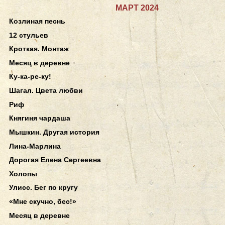
МАРТ 2024
Козлиная песнь
12 стульев
Кроткая. Монтаж
Месяц в деревне
Ку-ка-ре-ку!
Шагал. Цвета любви
Риф
Княгиня чардаша
Мышкин. Другая история
Лина-Марлина
Дорогая Елена Сергеевна
Холопы
Улисс. Бег по кругу
«Мне скучно, бес!»
Месяц в деревне