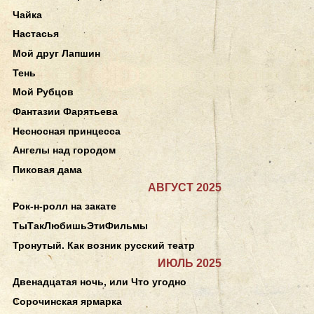
Чайка
Настасья
Мой друг Лапшин
Тень
Мой Рубцов
Фантазии Фарятьева
Несносная принцесса
Ангелы над городом
Пиковая дама
АВГУСТ 2025
Рок-н-ролл на закате
ТыТакЛюбишьЭтиФильмы
Тронутый. Как возник русский театр
ИЮЛЬ 2025
Двенадцатая ночь, или Что угодно
Сорочинская ярмарка