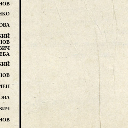
НОВ
НКО
ОВА
КИЙ
НОВ
ВИЧ
ЕБА
КИЙ
НОВ
МЕН
ОВА
ВИЧ
НОВ