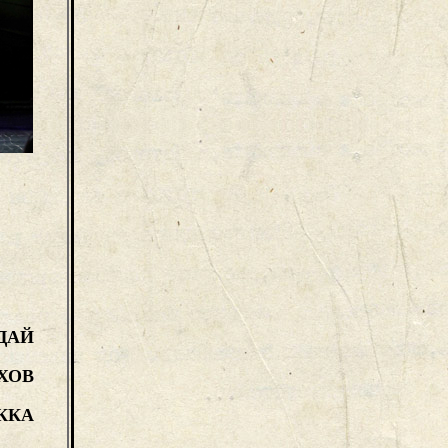
ЙДАЙ
ХОВ
ККА