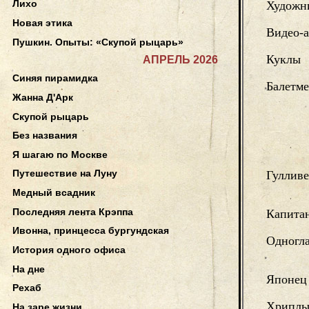
Лихо
Художни
Новая этика
Видео-а
Пушкин. Опыты: «Скупой рыцарь»
Куклы
АПРЕЛЬ 2026
Синяя пирамидка
Балетме
Жанна Д'Арк
Скупой рыцарь
Без названия
Я шагаю по Москве
Путешествие на Луну
Гуллив
Медный всадник
Последняя лента Крэппа
Капита
Ивонна, принцесса бургундская
Одногл
История одного офиса
На дне
Японец
Рехаб
Хриплы
На заре жизни