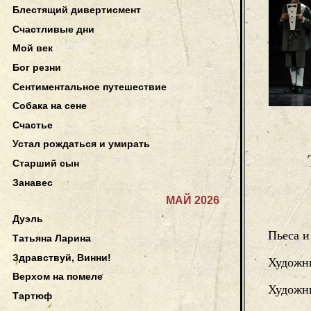
Блестящий дивертисмент
Счастливые дни
Мой век
Бог резни
Сентиментальное путешествие
Собака на сене
Счастье
Устал рождаться и умирать
Старший сын
Занавес
МАЙ 2026
Дуэль
Пьеса и
Татьяна Ларина
Здравствуй, Винни!
Художн
Верхом на помеле
Художн
Тартюф