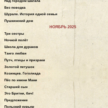
Над городом Шагала
Без поводка
Шурале. История одной семьи
Пушкинский дом
НОЯБРЬ 2025
Три сестры
Ночной полёт
Школа для дураков
Танго любви
Путч, птицы и призраки
Золотой петушок
Козинцев. Гоголиада
Пёс по имени Мани
Старший сын
Это Бритни, бич!
Предложение
Польский курьер