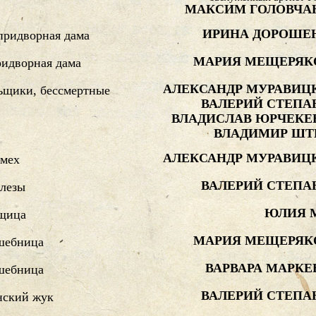
МАКСИМ ГОЛОВЧА
ИРИНА ДОРОШЕ
придворная дама
МАРИЯ МЕЩЕРЯК
идворная дама
АЛЕКСАНДР МУРАВИЦ
ьщики, бессмертные
ВАЛЕРИЙ СТЕПА
ВЛАДИСЛАВ ЮРЧЕКЕ
ВЛАДИМИР ШТ
АЛЕКСАНДР МУРАВИЦ
смех
ВАЛЕРИЙ СТЕПА
слезы
ЮЛИЯ 
щица
МАРИЯ МЕЩЕРЯК
шебница
ВАРВАРА МАРКЕ
шебница
ВАЛЕРИЙ СТЕПА
нский жук