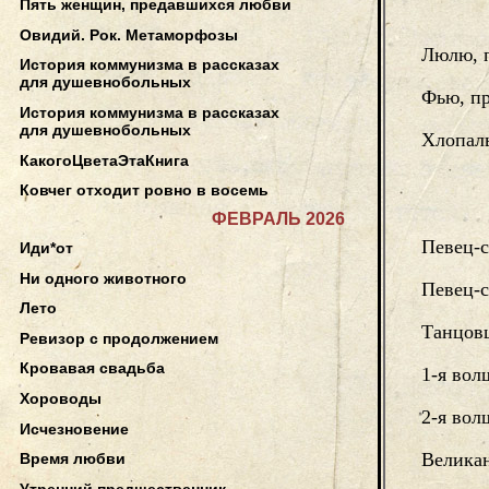
Пять женщин, предавшихся любви
Овидий. Рок. Метаморфозы
Люлю, 
История коммунизма в рассказах
для душевнобольных
Фью, пр
История коммунизма в рассказах
для душевнобольных
Хлопал
КакогоЦветаЭтаКнига
Ковчег отходит ровно в восемь
ФЕВРАЛЬ 2026
Певец-
Иди*от
Ни одного животного
Певец-
Лето
Танцов
Ревизор с продолжением
Кровавая свадьба
1-я вол
Хороводы
2-я вол
Исчезновение
Велика
Время любви
Утренний предшественник