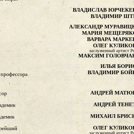
ВЛАДИСЛАВ ЮРЧЕКЕ
и
ВЛАДИМИР ШТ
АЛЕКСАНДР МУРАВИЦ
МАРИЯ МЕЩЕРЯК
ВАРВАРА МАРКЕ
ОЛЕГ КУЛИКО
заслуженный артист Р
МАКСИМ ГОЛОВЧА
ИЛЬЯ БОРИ
ВЛАДИМИР БОЙ
 профессора
АНДРЕЙ МАТЮ
сор
АНДРЕЙ ТЕНЕ
адемик
МИХАИЛ БРИС
адемик
ОЛЕГ КУЛИКО
рейший
заслуженный артист Р