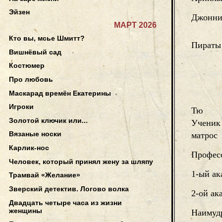
Эйзен
Джонн
МАРТ 2026
Кто вы, мсье Шмитт?
Пираты
Вишнёвый сад
Костюмер
Про любовь
Маскарад времён Екатерины
Игроки
Тю
Золотой ключик или...
Ученик
Вязаные носки
матрос
Карлик-нос
Профес
Человек, который принял жену за шляпу
1-ый ак
Трамвай «Желание»
Зверский детектив. Логово волка
2-ой ак
Двадцать четыре часа из жизни
женщины
Наимуд