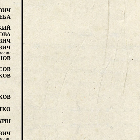
ВИЧ
ЕБА
КИЙ
ОВА
ВИЧ
ВИЧ
оссии
НОВ
СОВ
КОВ
КОВ
ТКО
КИН
ВИЧ
оссии