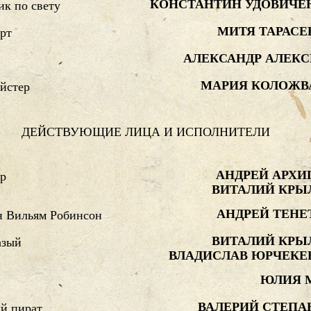
КОНСТАНТИН УДОВИЧЕ
к по свету
МИТЯ ТАРАСЕ
рт
АЛЕКСАНДР АЛЕКС
МАРИЯ КОЛОЖВ
йстер
ДЕЙСТВУЮЩИЕ ЛИЦА И ИСПОЛНИТЕЛИ
АНДРЕЙ АРХИ
ер
ВИТАЛИЙ КРЫ
АНДРЕЙ ТЕНЕ
н Вильям Робинсон
ВИТАЛИЙ КРЫ
азый
ВЛАДИСЛАВ ЮРЧЕКЕ
ЮЛИЯ 
ВАЛЕРИЙ СТЕПА
й пират