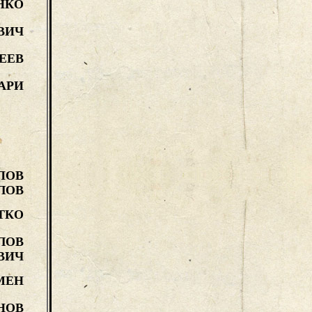
НКО
ВИЧ
ЕЕВ
АРИ
ПОВ
ЛОВ
ТКО
ЛОВ
ВИЧ
МЕН
НОВ