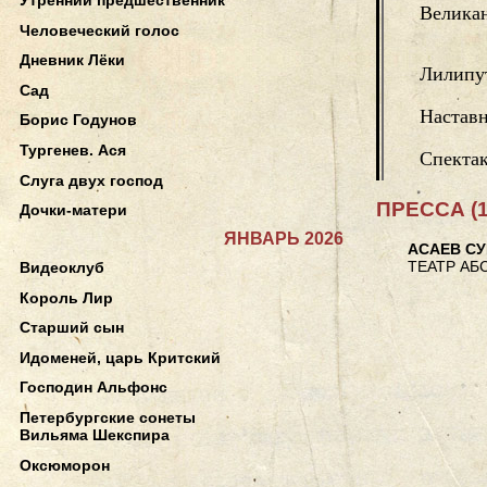
Велика
Человеческий голос
Дневник Лёки
Лилипу
Сад
Настав
Борис Годунов
Тургенев. Ася
Спектак
Слуга двух господ
ПРЕССА (1
Дочки-матери
ЯНВАРЬ 2026
АСАЕВ С
ТЕАТР АБ
Видеоклуб
Король Лир
Старший сын
Идоменей, царь Критский
Господин Альфонс
Петербургские сонеты
Вильяма Шекспира
Оксюморон