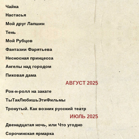
Чайка
Настасья
Мой друг Лапшин
Тень
Мой Рубцов
Фантазии Фарятьева
Несносная принцесса
Ангелы над городом
Пиковая дама
АВГУСТ 2025
Рок-н-ролл на закате
ТыТакЛюбишьЭтиФильмы
Тронутый. Как возник русский театр
ИЮЛЬ 2025
Двенадцатая ночь, или Что угодно
Сорочинская ярмарка