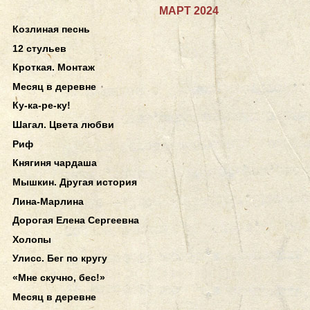
МАРТ 2024
Козлиная песнь
12 стульев
Кроткая. Монтаж
Месяц в деревне
Ку-ка-ре-ку!
Шагал. Цвета любви
Риф
Княгиня чардаша
Мышкин. Другая история
Лина-Марлина
Дорогая Елена Сергеевна
Холопы
Улисс. Бег по кругу
«Мне скучно, бес!»
Месяц в деревне