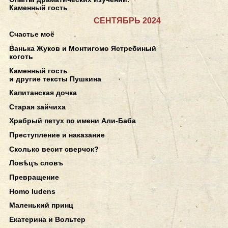
Каменный гость
СЕНТЯБРЬ 2024
Счастье моё
Ванька Жуков и Монтигомо Ястребиный
коготь
Каменный гость
и другие тексты Пушкина
Капитанская дочка
Старая зайчиха
Храбрый петух по имени Али-Баба
Преступление и наказание
Сколько весит сверчок?
Ловѣцъ словъ
Превращение
Homo ludens
Маленький принц
Екатерина и Вольтер