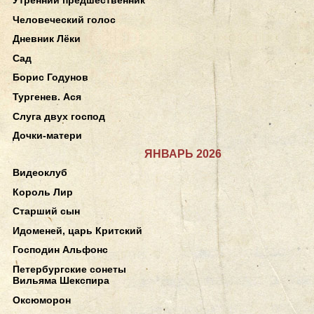
Человеческий голос
Дневник Лёки
Сад
Борис Годунов
Тургенев. Ася
Слуга двух господ
Дочки-матери
ЯНВАРЬ 2026
Видеоклуб
Король Лир
Старший сын
Идоменей, царь Критский
Господин Альфонс
Петербургские сонеты
Вильяма Шекспира
Оксюморон