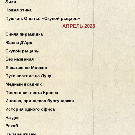
Лихо
Новая этика
Пушкин. Опыты: «Скупой рыцарь»
АПРЕЛЬ 2026
Синяя пирамидка
Жанна Д'Арк
Скупой рыцарь
Без названия
Я шагаю по Москве
Путешествие на Луну
Медный всадник
Последняя лента Крэппа
Ивонна, принцесса бургундская
История одного офиса
На дне
Рехаб
На заре жизни