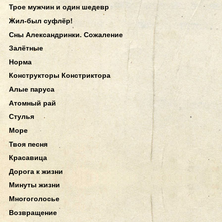
Трое мужчин и один шедевр
Жил-был суфлёр!
Сны Александринки. Сожаление
Залётные
Норма
Конструкторы Констриктора
Алые паруса
Атомный рай
Стулья
Море
Твоя песня
Красавица
Дорога к жизни
Минуты жизни
Многоголосье
Возвращение