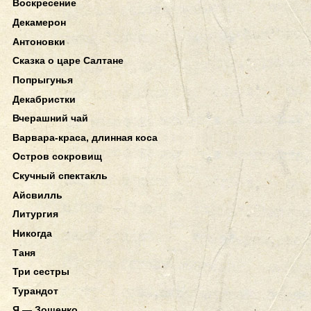
Воскресение
Декамерон
Антоновки
Сказка о царе Салтане
Попрыгунья
Декабристки
Вчерашний чай
Варвара-краса, длинная коса
Остров сокровищ
Скучный спектакль
Айсвилль
Литургия
Никогда
Таня
Три сестры
Турандот
Я — Зощенко