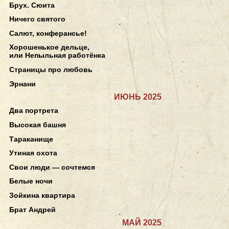
Брух. Сюита
Ничего святого
Салют, конферансье!
Хорошенькое дельце,
или Непыльная работёнка
Страницы про любовь
Эрнани
ИЮНЬ 2025
Два портрета
Высокая башня
Тараканище
Утиная охота
Свои люди — сочтемся
Белые ночи
Зойкина квартира
Брат Андрей
МАЙ 2025