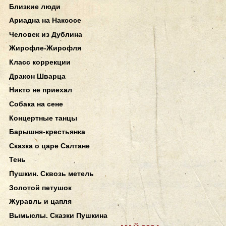
Близкие люди
Ариадна на Наксосе
Человек из Дублина
Жирофле-Жирофля
Класс коррекции
Дракон Шварца
Никто не приехал
Собака на сене
Концертные танцы
Барышня-крестьянка
Сказка о царе Салтане
Тень
Пушкин. Сквозь метель
Золотой петушок
Журавль и цапля
Вымыслы. Сказки Пушкина