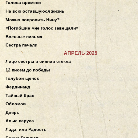
Голоса времени
На всю оставшуюся жизнь
Можно попросить Нину?
«Погибшие мне голос завещали»
Военные письма
Сестра печали
АПРЕЛЬ 2025
Лицо сестры в сиянии стекла
12 писем до победы
Голубой щенок
Фердинанд
Тайный брак
Обломов
Дверь
Алые паруса
Лада, или Радость
Борис Годунов