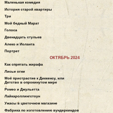
Маленькая комедия
История старой квартиры
Три
Мой бедный Марат
Голоса
Двенадцать стульев
Алеко и Иоланта
Портрет
ОКТЯБРЬ 2024
Как спрятать жирафа
Лисьи огни
Моё пристрастие к Диккенсу, или
Детство в опрокинутом мире
Ромео и Джульетта
Лайкароллингстоун
Ужасы в цветочном магазине
Фабрика по изготовлению вундеркиндов