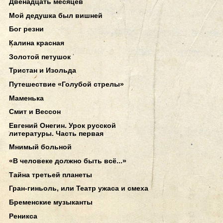
Двенадцать месяцев
Мой дедушка был вишней
Бог резни
Калина красная
Золотой петушок
Тристан и Изольда
Путешествие «Голубой стрелы»
Маменька
Смит и Вессон
Евгений Онегин. Урок русской
литературы. Часть первая
Мнимый больной
«В человеке должно быть всё...»
Тайна третьей планеты
Гран-гиньоль, или Театр ужаса и смеха
Бременские музыканты
Реникса