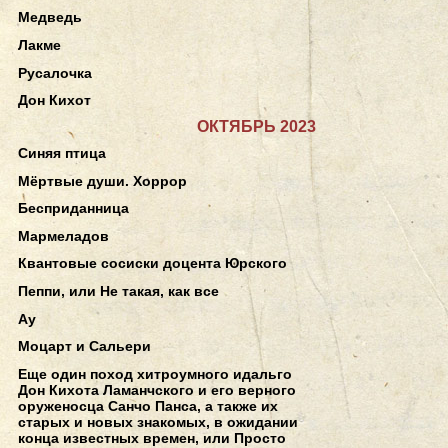
Медведь
Лакме
Русалочка
Дон Кихот
ОКТЯБРЬ 2023
Синяя птица
Мёртвые души. Хоррор
Бесприданница
Мармеладов
Квантовые сосиски доцента Юрского
Пеппи, или Не такая, как все
Ау
Моцарт и Сальери
Еще один поход хитроумного идальго
Дон Кихота Ламанчского и его верного
оруженосца Санчо Панса, а также их
старых и новых знакомых, в ожидании
конца известных времен, или Просто