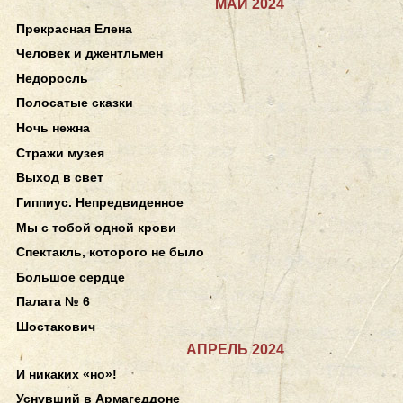
МАЙ 2024
Прекрасная Елена
Человек и джентльмен
Недоросль
Полосатые сказки
Ночь нежна
Стражи музея
Выход в свет
Гиппиус. Непредвиденное
Мы с тобой одной крови
Спектакль, которого не было
Большое сердце
Палата № 6
Шостакович
АПРЕЛЬ 2024
И никаких «но»!
Уснувший в Армагеддоне