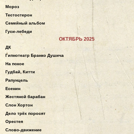
Мороз
Тестостерон
Семейный альбом
Гуси-лебеди
ОКТЯБРЬ 2025
ДК
Гипнотеатр Бранко Душича
На покое
Гудбай, Китти
Рапунцель
Есенин
Жестяной барабан
Слон Хортон
Дело трёх поросят
Орестея
Слово-движение