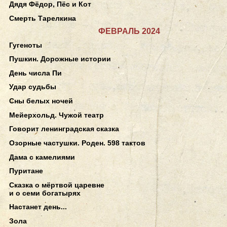
Дядя Фёдор, Пёс и Кот
Смерть Тарелкина
ФЕВРАЛЬ 2024
Гугеноты
Пушкин. Дорожные истории
День числа Пи
Удар судьбы
Сны белых ночей
Мейерхольд. Чужой театр
Говорит ленинградская сказка
Озорные частушки. Роден. 598 тактов
Дама с камелиями
Пуритане
Сказка о мёртвой царевне
и о семи богатырях
Настанет день...
Зола