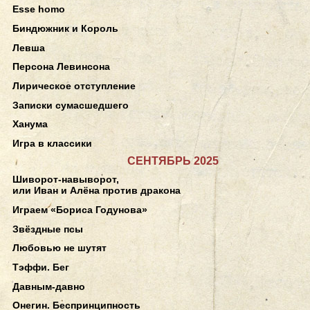
Esse homo
Биндюжник и Король
Левша
Персона Левинсона
Лирическое отступление
Записки сумасшедшего
Ханума
Игра в классики
СЕНТЯБРЬ 2025
Шиворот-навыворот,
или Иван и Алёна против дракона
Играем «Бориса Годунова»
Звёздные псы
Любовью не шутят
Тэффи. Бег
Давным-давно
Онегин. Беспринципность