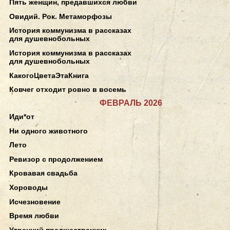
Пять женщин, предавшихся любви
Овидий. Рок. Метаморфозы
История коммунизма в рассказах
для душевнобольных
История коммунизма в рассказах
для душевнобольных
КакогоЦветаЭтаКнига
Ковчег отходит ровно в восемь
ФЕВРАЛЬ 2026
Иди*от
Ни одного животного
Лето
Ревизор с продолжением
Кровавая свадьба
Хороводы
Исчезновение
Время любви
Утренний предшественник