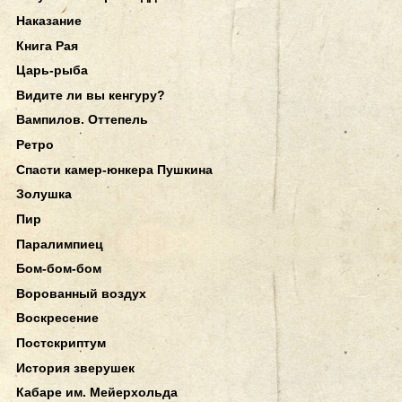
Наказание
Книга Рая
Царь-рыба
Видите ли вы кенгуру?
Вампилов. Оттепель
Ретро
Спасти камер-юнкера Пушкина
Золушка
Пир
Паралимпиец
Бом-бом-бом
Ворованный воздух
Воскресение
Постскриптум
История зверушек
Кабаре им. Мейерхольда