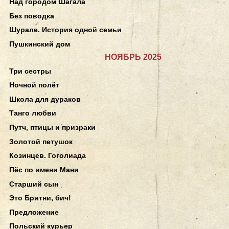
Над городом Шагала
Без поводка
Шурале. История одной семьи
Пушкинский дом
НОЯБРЬ 2025
Три сестры
Ночной полёт
Школа для дураков
Танго любви
Путч, птицы и призраки
Золотой петушок
Козинцев. Гоголиада
Пёс по имени Мани
Старший сын
Это Бритни, бич!
Предложение
Польский курьер