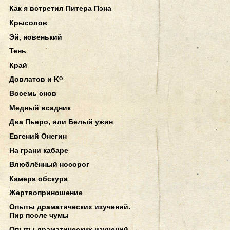
Как я встретил Питера Пэна
Крысолов
Эй, новенький
Тень
Край
Довлатов и Kᴼ
Восемь снов
Медный всадник
Два Пьеро, или Белый ужин
Евгений Онегин
На грани кабаре
Влюблённый носорог
Камера обскура
Жертвоприношение
Опыты драматических изучений.
Пир после чумы
Опыты драматических изучений.