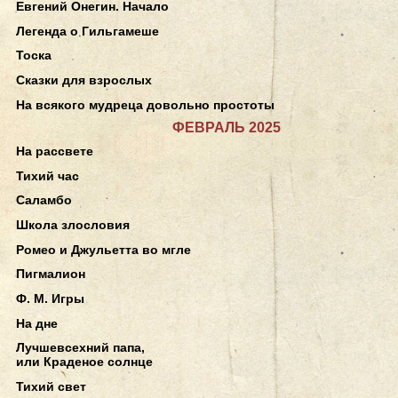
Евгений Онегин. Начало
Легенда о Гильгамеше
Тоска
Сказки для взрослых
На всякого мудреца довольно простоты
ФЕВРАЛЬ 2025
На рассвете
Тихий час
Саламбо
Школа злословия
Ромео и Джульетта во мгле
Пигмалион
Ф. М. Игры
На дне
Лучшевсехний папа,
или Краденое солнце
Тихий свет