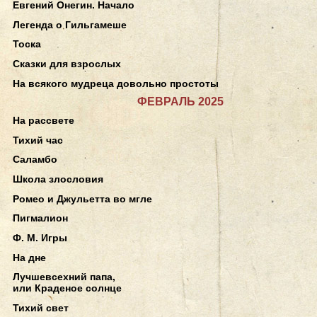
Евгений Онегин. Начало
Легенда о Гильгамеше
Тоска
Сказки для взрослых
На всякого мудреца довольно простоты
ФЕВРАЛЬ 2025
На рассвете
Тихий час
Саламбо
Школа злословия
Ромео и Джульетта во мгле
Пигмалион
Ф. М. Игры
На дне
Лучшевсехний папа,
или Краденое солнце
Тихий свет