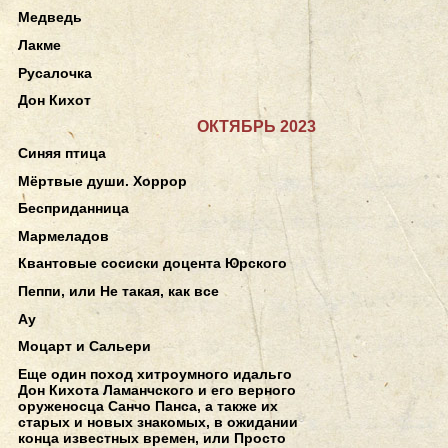
Медведь
Лакме
Русалочка
Дон Кихот
ОКТЯБРЬ 2023
Синяя птица
Мёртвые души. Хоррор
Бесприданница
Мармеладов
Квантовые сосиски доцента Юрского
Пеппи, или Не такая, как все
Ау
Моцарт и Сальери
Еще один поход хитроумного идальго
Дон Кихота Ламанчского и его верного
оруженосца Санчо Панса, а также их
старых и новых знакомых, в ожидании
конца известных времен, или Просто