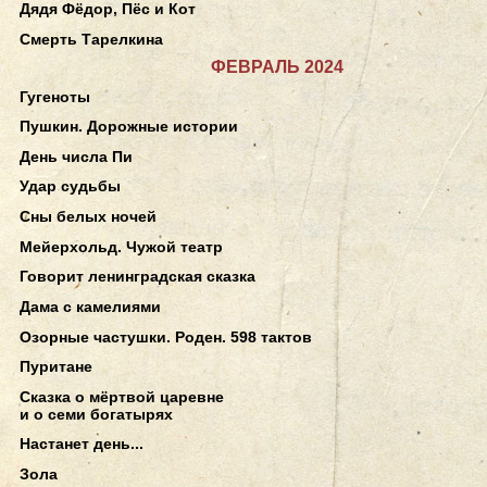
Дядя Фёдор, Пёс и Кот
Смерть Тарелкина
ФЕВРАЛЬ 2024
Гугеноты
Пушкин. Дорожные истории
День числа Пи
Удар судьбы
Сны белых ночей
Мейерхольд. Чужой театр
Говорит ленинградская сказка
Дама с камелиями
Озорные частушки. Роден. 598 тактов
Пуритане
Сказка о мёртвой царевне
и о семи богатырях
Настанет день...
Зола