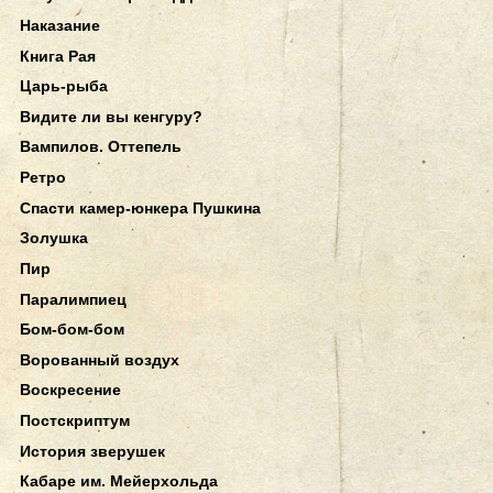
Наказание
Книга Рая
Царь-рыба
Видите ли вы кенгуру?
Вампилов. Оттепель
Ретро
Спасти камер-юнкера Пушкина
Золушка
Пир
Паралимпиец
Бом-бом-бом
Ворованный воздух
Воскресение
Постскриптум
История зверушек
Кабаре им. Мейерхольда