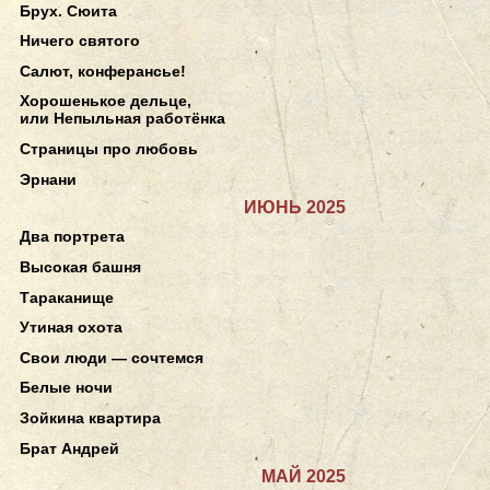
Брух. Сюита
Ничего святого
Салют, конферансье!
Хорошенькое дельце,
или Непыльная работёнка
Страницы про любовь
Эрнани
ИЮНЬ 2025
Два портрета
Высокая башня
Тараканище
Утиная охота
Свои люди — сочтемся
Белые ночи
Зойкина квартира
Брат Андрей
МАЙ 2025