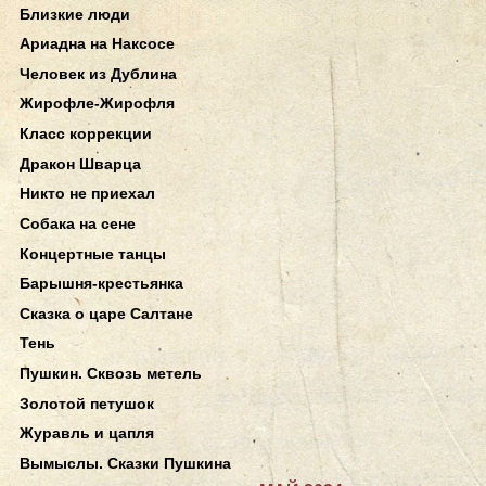
Близкие люди
Ариадна на Наксосе
Человек из Дублина
Жирофле-Жирофля
Класс коррекции
Дракон Шварца
Никто не приехал
Собака на сене
Концертные танцы
Барышня-крестьянка
Сказка о царе Салтане
Тень
Пушкин. Сквозь метель
Золотой петушок
Журавль и цапля
Вымыслы. Сказки Пушкина