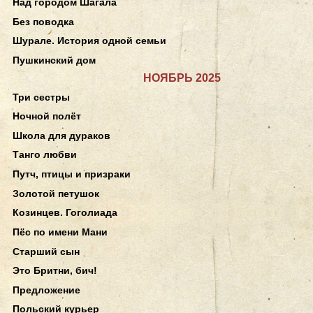
Над городом Шагала
Без поводка
Шурале. История одной семьи
Пушкинский дом
НОЯБРЬ 2025
Три сестры
Ночной полёт
Школа для дураков
Танго любви
Путч, птицы и призраки
Золотой петушок
Козинцев. Гоголиада
Пёс по имени Мани
Старший сын
Это Бритни, бич!
Предложение
Польский курьер