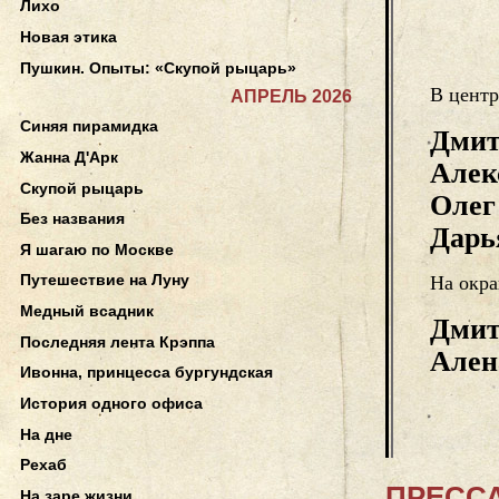
Лихо
Новая этика
Пушкин. Опыты: «Скупой рыцарь»
В центр
АПРЕЛЬ 2026
Синяя пирамидка
Дмит
Жанна Д'Арк
Алек
Скупой рыцарь
Олег
Без названия
Дарь
Я шагаю по Москве
Путешествие на Луну
На окра
Медный всадник
Дмит
Последняя лента Крэппа
Ален
Ивонна, принцесса бургундская
История одного офиса
На дне
Рехаб
ПРЕССА
На заре жизни