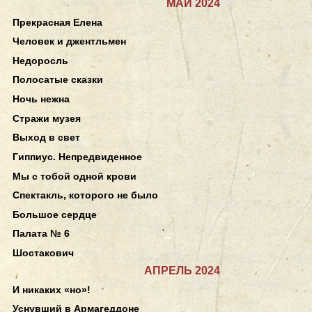
МАЙ 2024
Прекрасная Елена
Человек и джентльмен
Недоросль
Полосатые сказки
Ночь нежна
Стражи музея
Выход в свет
Гиппиус. Непредвиденное
Мы с тобой одной крови
Спектакль, которого не было
Большое сердце
Палата № 6
Шостакович
АПРЕЛЬ 2024
И никаких «но»!
Уснувший в Армагеддоне