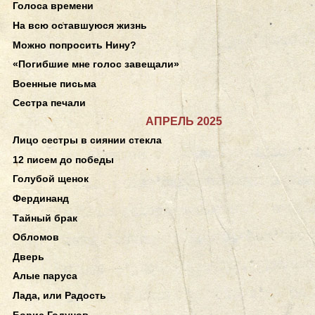
Голоса времени
На всю оставшуюся жизнь
Можно попросить Нину?
«Погибшие мне голос завещали»
Военные письма
Сестра печали
АПРЕЛЬ 2025
Лицо сестры в сиянии стекла
12 писем до победы
Голубой щенок
Фердинанд
Тайный брак
Обломов
Дверь
Алые паруса
Лада, или Радость
Борис Годунов