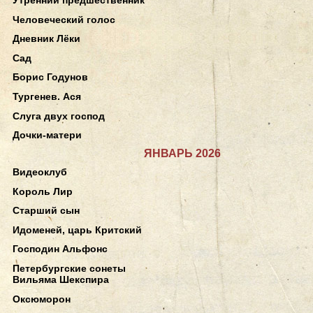
Человеческий голос
Дневник Лёки
Сад
Борис Годунов
Тургенев. Ася
Слуга двух господ
Дочки-матери
ЯНВАРЬ 2026
Видеоклуб
Король Лир
Старший сын
Идоменей, царь Критский
Господин Альфонс
Петербургские сонеты
Вильяма Шекспира
Оксюморон