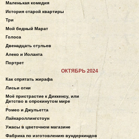
Маленькая комедия
История старой квартиры
Три
Мой бедный Марат
Голоса
Двенадцать стульев
Алеко и Иоланта
Портрет
ОКТЯБРЬ 2024
Как спрятать жирафа
Лисьи огни
Моё пристрастие к Диккенсу, или
Детство в опрокинутом мире
Ромео и Джульетта
Лайкароллингстоун
Ужасы в цветочном магазине
Фабрика по изготовлению вундеркиндов