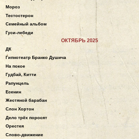
Мороз
Тестостерон
Семейный альбом
Гуси-лебеди
ОКТЯБРЬ 2025
ДК
Гипнотеатр Бранко Душича
На покое
Гудбай, Китти
Рапунцель
Есенин
Жестяной барабан
Слон Хортон
Дело трёх поросят
Орестея
Слово-движение