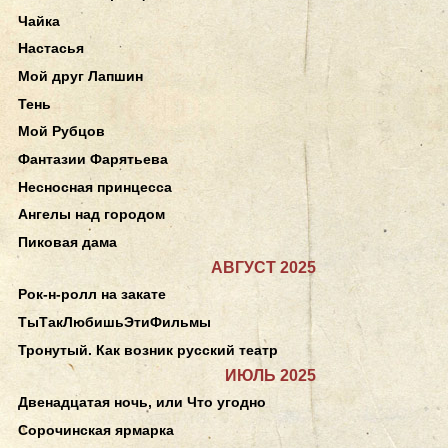
Чайка
Настасья
Мой друг Лапшин
Тень
Мой Рубцов
Фантазии Фарятьева
Несносная принцесса
Ангелы над городом
Пиковая дама
АВГУСТ 2025
Рок-н-ролл на закате
ТыТакЛюбишьЭтиФильмы
Тронутый. Как возник русский театр
ИЮЛЬ 2025
Двенадцатая ночь, или Что угодно
Сорочинская ярмарка