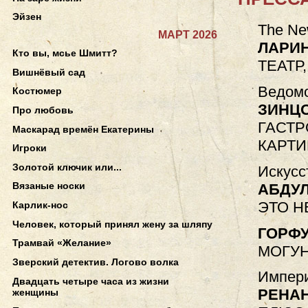
Эйзен
The Ne
МАРТ 2026
ЛАРИ
Кто вы, мсье Шмитт?
ТЕАТР
Вишнёвый сад
Ведомо
Костюмер
ЗИНЦО
Про любовь
ГАСТР
Маскарад времён Екатерины
КАРТИ
Игроки
Золотой ключик или...
Искусс
Вязаные носки
АБДУЛ
ЭТО Н
Карлик-нос
Человек, который принял жену за шляпу
ГОРФУ
Трамвай «Желание»
МОГУ
Зверский детектив. Логово волка
Импери
Двадцать четыре часа из жизни
РЕНА
женщины