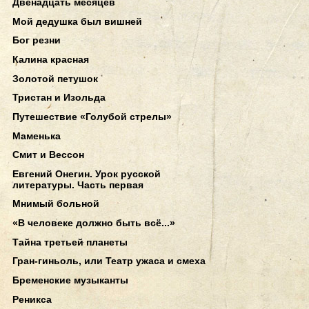
Двенадцать месяцев
Мой дедушка был вишней
Бог резни
Калина красная
Золотой петушок
Тристан и Изольда
Путешествие «Голубой стрелы»
Маменька
Смит и Вессон
Евгений Онегин. Урок русской
литературы. Часть первая
Мнимый больной
«В человеке должно быть всё...»
Тайна третьей планеты
Гран-гиньоль, или Театр ужаса и смеха
Бременские музыканты
Реникса