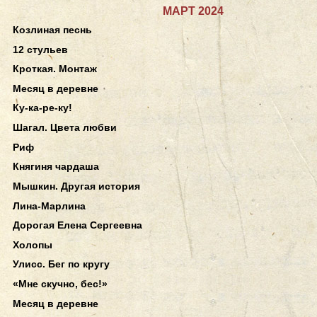
МАРТ 2024
Козлиная песнь
12 стульев
Кроткая. Монтаж
Месяц в деревне
Ку-ка-ре-ку!
Шагал. Цвета любви
Риф
Княгиня чардаша
Мышкин. Другая история
Лина-Марлина
Дорогая Елена Сергеевна
Холопы
Улисс. Бег по кругу
«Мне скучно, бес!»
Месяц в деревне