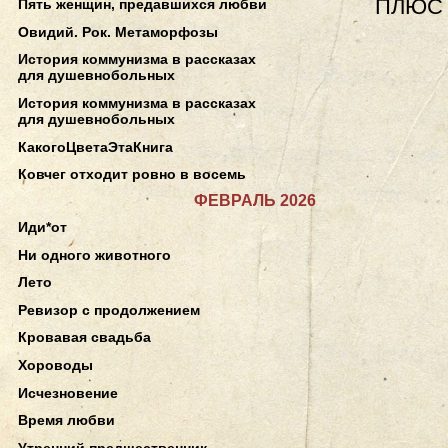
ПЛЮС
Пять женщин, предавшихся любви
Овидий. Рок. Метаморфозы
История коммунизма в рассказах
для душевнобольных
История коммунизма в рассказах
для душевнобольных
КакогоЦветаЭтаКнига
Ковчег отходит ровно в восемь
ФЕВРАЛЬ 2026
Иди*от
Ни одного животного
Лето
Ревизор с продолжением
Кровавая свадьба
Хороводы
Исчезновение
Время любви
Утренний предшественник