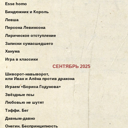
Esse homo
Биндюжник и Король
Левша
Персона Левинсона
Лирическое отступление
Записки сумасшедшего
Ханума
Игра в классики
СЕНТЯБРЬ 2025
Шиворот-навыворот,
или Иван и Алёна против дракона
Играем «Бориса Годунова»
Звёздные псы
Любовью не шутят
Тэффи. Бег
Давным-давно
Онегин. Беспринципность