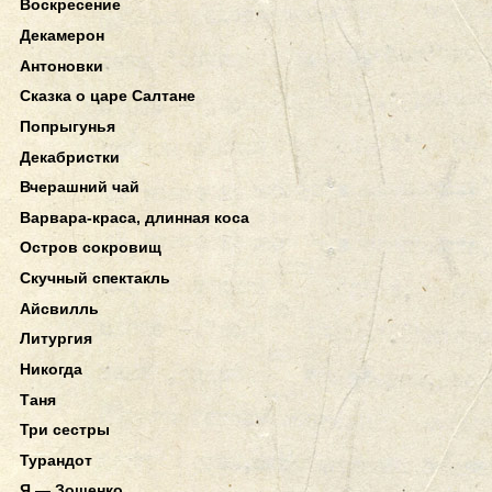
Воскресение
Декамерон
Антоновки
Сказка о царе Салтане
Попрыгунья
Декабристки
Вчерашний чай
Варвара-краса, длинная коса
Остров сокровищ
Скучный спектакль
Айсвилль
Литургия
Никогда
Таня
Три сестры
Турандот
Я — Зощенко