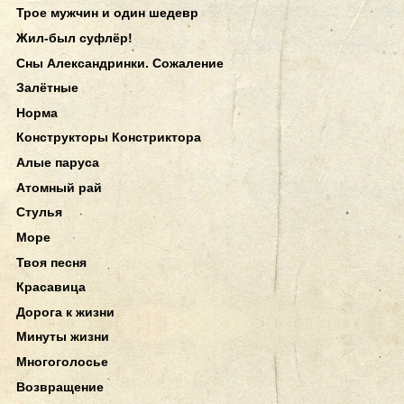
Трое мужчин и один шедевр
Жил-был суфлёр!
Сны Александринки. Сожаление
Залётные
Норма
Конструкторы Констриктора
Алые паруса
Атомный рай
Стулья
Море
Твоя песня
Красавица
Дорога к жизни
Минуты жизни
Многоголосье
Возвращение