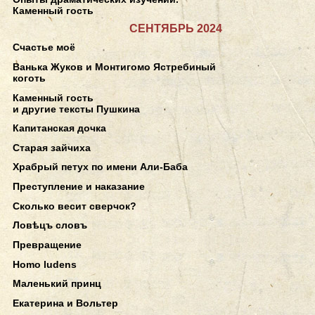
Каменный гость
СЕНТЯБРЬ 2024
Счастье моё
Ванька Жуков и Монтигомо Ястребиный
коготь
Каменный гость
и другие тексты Пушкина
Капитанская дочка
Старая зайчиха
Храбрый петух по имени Али-Баба
Преступление и наказание
Сколько весит сверчок?
Ловѣцъ словъ
Превращение
Homo ludens
Маленький принц
Екатерина и Вольтер