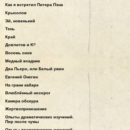
Как я встретил Питера Пэна
Крысолов
Эй, новенький
Тень
Край
Довлатов и Kᴼ
Восемь снов
Медный всадник
Два Пьеро, или Белый ужин
Евгений Онегин
На грани кабаре
Влюблённый носорог
Камера обскура
Жертвоприношение
Опыты драматических изучений.
Пир после чумы
Опыты драматических изучений.