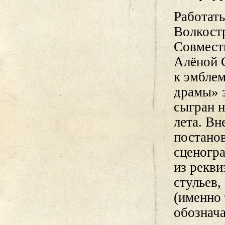
Работат
Волкост
Совмест
Алёной 
к эмблем
драмы» з
сыгран н
лета. Вн
постано
сценогр
из рекви
стульев,
(именно 
обознач