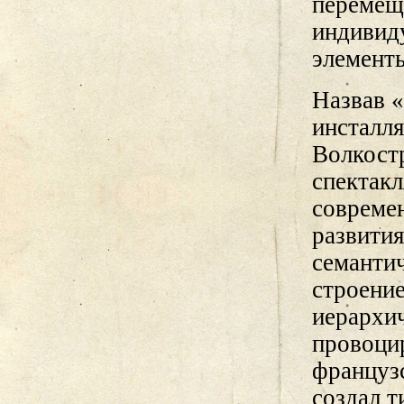
перемеща
индивид
элементы
Назвав 
инсталл
Волкост
спектакл
современ
развития
семантич
строение
иерархич
провоци
француз
создал т