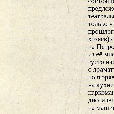
состояще
предложе
театраль
только 
прошлог
хозяев)
на Петр
из её мн
густо на
с драмат
повторяе
на кухне
наркоман
диссиден
на машин