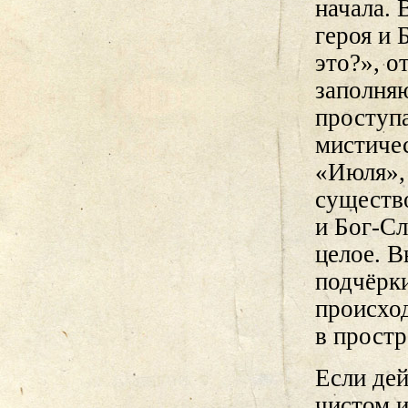
начала. 
героя и
это?», о
заполня
проступа
мистиче
«Июля», 
существо
и Бог-Сл
целое. В
подчёрк
происход
в простр
Если де
чистом и