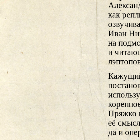
Александ
как репл
озвучив
Иван Ни
на подм
и читающ
лэптопов
Кажущий
постано
использ
коренно
Пряжко 
её смысл
да и опе