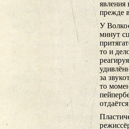
явления 
прежде в
У Волко
минут с
притяга
то и дел
реагируя
удивлён
за звуко
то моме
пейперб
отдаётся
Пластиче
режиссёр