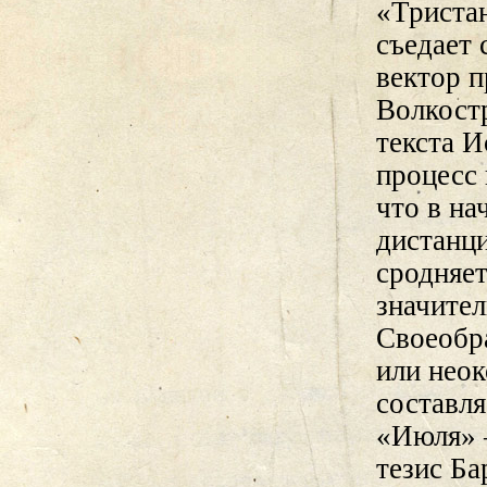
«Триста
съедает
вектор п
Волкостр
текста И
процесс 
что в н
дистанци
сродняет
значите
Своеобр
или нео
составля
«Июля» 
тезис Ба