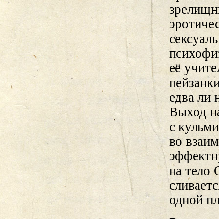
зрелищн
эротиче
сексуаль
психофиз
её учите
пейзанк
едва ли 
Выход н
с кульми
во взаи
эффектн
на тело 
сливаетс
одной п