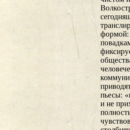
Волкост
сегодня
транслир
формой: 
повадка
фиксиру
обществ
человеч
коммуник
приводя
пьесы: «
и не пр
полност
чувство
столбня