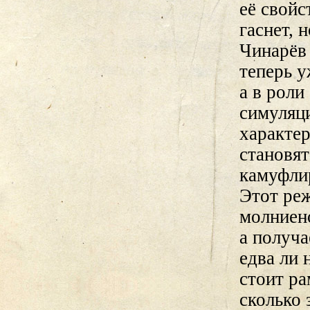
её свойс
гаснет, 
Чинарёв
теперь у
а в рол
симуляци
характе
становя
камуфли
Этот ре
молниено
а получа
едва ли 
стоит ра
сколько 