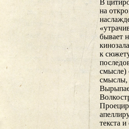
В цитир
на откр
наслажде
«утрачив
бывает н
кинозала
к сюжет
последов
смысле) 
смыслы,
Вырыпае
Волкост
Проециру
апеллиру
текста и