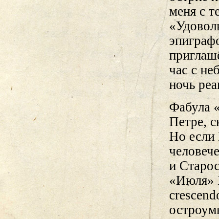
меня с т
«Удоволь
эпиграф
приглашё
час с н
ночь реа
Фабула 
Петре, с
Но если
человече
и Старо
«Июля» 
crescend
остроум