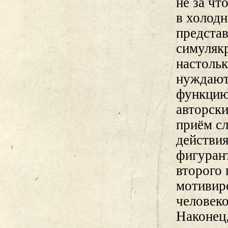
не за чт
в холодн
предста
симулякр
настольк
нуждают
функцию
авторски
приём с
действия
фигурант
второго
мотивир
человеко
Наконец