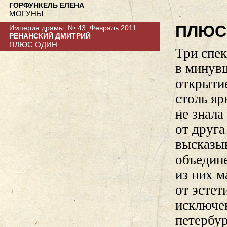
ГОРФУНКЕЛЬ ЕЛЕНА
МОГУНЫ
ПЛЮС
Империя драмы. № 43. Февраль 2011
РЕНАНСКИЙ ДМИТРИЙ
ПЛЮС ОДИН
Три спе
в минувш
открыти
столь яр
не знала
от друга
высказы
объедин
из них 
от эстет
исключе
петербу