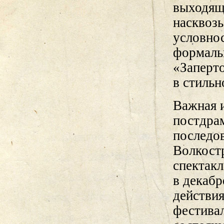
выходящ
насквозь
условнос
формаль
«Заперт
в стильн
Важная и
постдрам
последо
Волкост
спектак
в декабр
действия
фестива