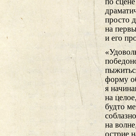
по сцене
драмати
просто 
на первы
и его пр
«Удоволь
победоно
пыжитьс
форму о
я начина
на целое
будто ме
соблазно
на волне
острие н