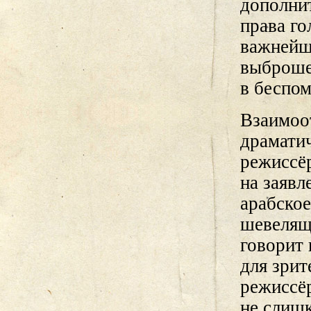
дополни
права го
важнейш
выброше
в беспом
Взаимоо
драмати
режиссёр
на заявл
арабское
шевелящ
говорит
для зрит
режиссёр
не слиш