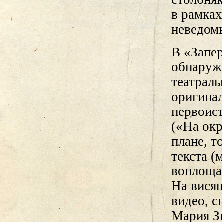
в рамках
неведомы
В «Запер
обнаруж
театраль
оригина
первоист
(«На окр
плане, т
текста (
воплоща
На висящ
видео, с
Мария З