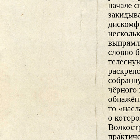
начале с
закидыва
дискомфо
несколь
выпрямля
словно б
телесную
раскрепо
собранну
чёрного 
обнажён
то «насл
о котор
Волкост
практич