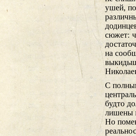
ушей, по
различны
додинце
сюжет: ч
достаточ
на сообщ
выкидыше
Николае
С полны
централь
будто до
лишены г
Но поме
реальнос