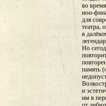
во время
нон-фин
для совр
театра,
в далёко
легенда
Но сегод
повторит
повторен
память (
недопус
Волкостр
и эстети
им в пер
от дебю