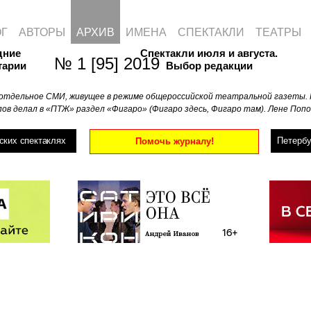
ОГ
АВТОРЫ
АРХИВ
ИМЕНА
СПЕКТАКЛИ
ТЕАТРЫ
дние
Спектакли июля и августа.
№ 1 [95] 2019
тарии
Выбор редакции
отдельное СМИ, живущее в режиме общероссийской театральной газеты. 
ов делал в «ПТЖ» раздел «Фигаро» (Фигаро здесь, Фигаро там). Лене Попо
ских спектаклях
Петербу
Помочь журналу!