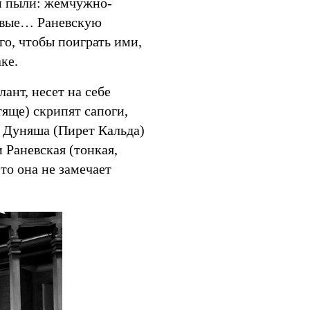
ой пыли: жемчужно-
жевые… Раневскую
о, чтобы поиграть ими,
ке.
лант, несет на себе
яще) скрипят сапоги,
и Дуняша (Пирет Кальда)
 Раневская (тонкая,
то она не замечает