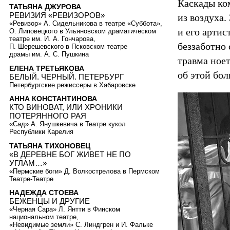
Каскады ко
ТАТЬЯНА ДЖУРОВА
РЕВИЗИЯ «РЕВИЗОРОВ»
из воздуха.
«Ревизор» А. Сидельникова в театре «Суббота»,
и его артис
О. Липовецкого в Ульяновском драматическом
театре им. И. А. Гончарова,
беззаботно 
П. Шерешевского в Псковском театре
драмы им. А. С. Пушкина
травма ноет
ЕЛЕНА ТРЕТЬЯКОВА
об этой бол
БЕЛЫЙ. ЧЕРНЫЙ. ПЕТЕРБУРГ
Петербургские режиссеры в Хабаровске
АННА КОНСТАНТИНОВА
КТО ВИНОВАТ, ИЛИ ХРОНИКИ
ПОТЕРЯННОГО РАЯ
«Сад» А. Янушкевича в Театре кукол
Республики Карелия
ТАТЬЯНА ТИХОНОВЕЦ
«В ДЕРЕВНЕ БОГ ЖИВЕТ НЕ ПО
УГЛАМ…»
«Пермские боги» Д. Волкострелова в Пермском
Театре-Театре
НАДЕЖДА СТОЕВА
БЕЖЕНЦЫ И ДРУГИЕ
«Черная Сара» Л. Янтти в Финском
национальном театре,
«Невидимые земли» С. Линдгрен и И. Фальке