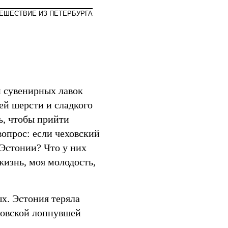
Мир
ЕШЕСТВИЕ ИЗ ПЕТЕРБУРГА
и сувенирных лавок
ей шерсти и сладкого
ь, чтобы прийти
вопрос: если чеховский
 Эстонии? Что у них
жизнь, моя молодость,
х. Эстония теряла
еховской лопнувшей