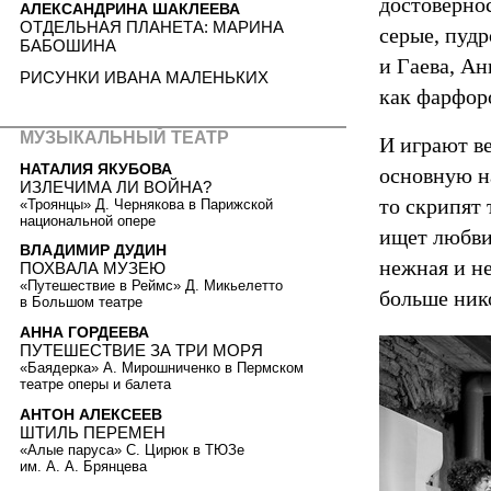
достовернос
АЛЕКСАНДРИНА ШАКЛЕЕВА
ОТДЕЛЬНАЯ ПЛАНЕТА: МАРИНА
серые, пуд
БАБОШИНА
и Гаева, А
РИСУНКИ ИВАНА МАЛЕНЬКИХ
как фарфор
МУЗЫКАЛЬНЫЙ ТЕАТР
И играют ве
НАТАЛИЯ ЯКУБОВА
основную н
ИЗЛЕЧИМА ЛИ ВОЙНА?
то скрипят 
«Троянцы» Д. Чернякова в Парижской
национальной опере
ищет любви,
ВЛАДИМИР ДУДИН
нежная и не
ПОХВАЛА МУЗЕЮ
«Путешествие в Реймс» Д. Микьелетто
больше нико
в Большом театре
АННА ГОРДЕЕВА
ПУТЕШЕСТВИЕ ЗА ТРИ МОРЯ
«Баядерка» А. Мирошниченко в Пермском
театре оперы и балета
АНТОН АЛЕКСЕЕВ
ШТИЛЬ ПЕРЕМЕН
«Алые паруса» С. Цирюк в ТЮЗе
им. А. А. Брянцева