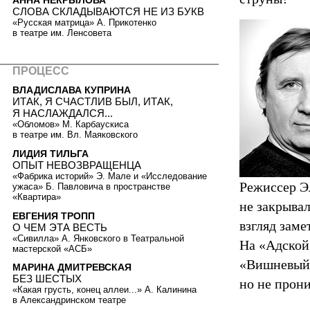
АННА НЕКРЫЛОВА
СЛОВА СКЛАДЫВАЮТСЯ НЕ ИЗ БУКВ
«Русская матрица» А. Прикотенко
в театре им. Ленсовета
ПРОЦЕСС
ВЛАДИСЛАВА КУПРИНА
ИТАК, Я СЧАСТЛИВ БЫЛ, ИТАК,
Я НАСЛАЖДАЛСЯ...
«Обломов» М. Карбаускиса
в театре им. Вл. Маяковского
ЛИДИЯ ТИЛЬГА
ОПЫТ НЕВОЗВРАЩЕНЦА
«Фабрика историй» Э. Мале и «Исследование
Режиссер Эл
ужаса» Б. Павловича в пространстве
«Квартира»
не закрывал
ЕВГЕНИЯ ТРОПП
взгляд заме
О ЧЕМ ЭТА ВЕСТЬ
«Сивилла» А. Янковского в Театральной
На «Адской
мастерской «АСБ»
«Вишневый 
МАРИНА ДМИТРЕВСКАЯ
БЕЗ ШЕСТЫХ
но не прон
«Какая грусть, конец аллеи...» А. Калинина
в Александринском театре