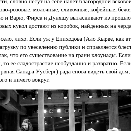
ти, словно несут на себе налет благородной веков
рово-розовые, молочные, сливочные, кофейные, бе
ню и Варю, Фирса и Дуняшу вытаскивают из прошлог
овых кукол достают из коробок, найденных на черда
село, лихо. Если уж у Епиходова (Ало Кырве, как ат
агрузку по увеселению публики и справляется блест
так, что его существование на грани клоунады. Есл
 то ее сладострастие необузданно и развратно. Если
рвная Сандра Уусберг) рада снова видеть свой дом, 
го и ничего вокруг.