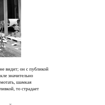
е видит; он с публикой
акле значительно
рмотать, шамкая
ливкой, то страдает