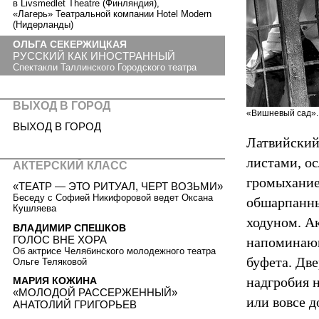
в Livsmedlet Theatre (Финляндия),
«Лагерь» Театральной компании Hotel Modern
(Нидерланды)
ОЛЬГА СЕКЕРЖИЦКАЯ
РУССКИЙ КАК ИНОСТРАННЫЙ
Спектакли Таллинского Городского театра
ВЫХОД В ГОРОД
«Вишневый сад». 
ВЫХОД В ГОРОД
Латвийский
листами, о
АКТЕРСКИЙ КЛАСС
громыхание 
«ТЕАТР — ЭТО РИТУАЛ, ЧЕРТ ВОЗЬМИ»
Беседу с Софией Никифоровой ведет Оксана
обшарпанны
Кушляева
ходуном. А
ВЛАДИМИР СПЕШКОВ
ГОЛОС ВНЕ ХОРА
напоминающ
Об актрисе Челябинского молодежного театра
буфета. Две
Ольге Теляковой
надгробия 
МАРИЯ КОЖИНА
«МОЛОДОЙ РАССЕРЖЕННЫЙ»
или вовсе д
АНАТОЛИЙ ГРИГОРЬЕВ