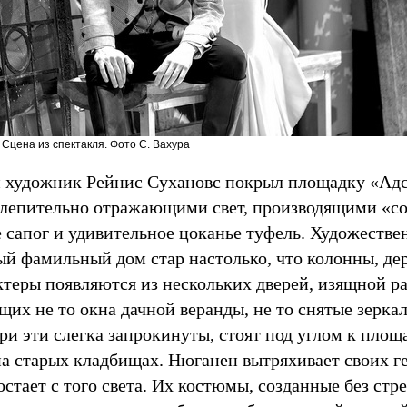
Сцена из спектакля. Фото С. Вахура
 художник Рейнис Сухановс покрыл площадку «Ад
слепительно отражающими свет, производящими «со
сапог и удивительное цоканье туфель. Художествен
й фамильный дом стар настолько, что колонны, дер
ктеры появляются из нескольких дверей, изящной р
их не то окна дачной веранды, не то снятые зерка
ри эти слегка запрокинуты, стоят под углом к площа
на старых кладбищах. Нюганен вытряхивает своих г
остает с того света. Их костюмы, созданные без ст