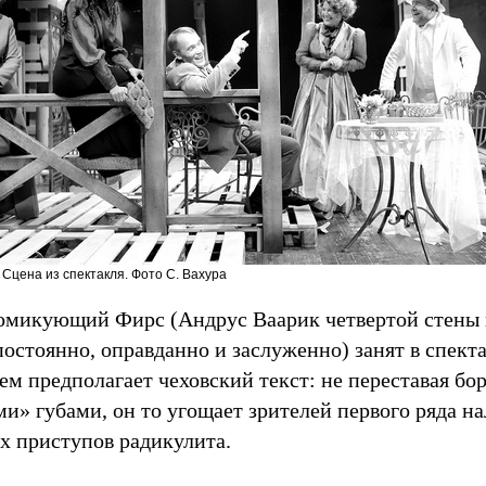
Сцена из спектакля. Фото С. Вахура
омикующий Фирс (Андрус Ваарик четвертой стены н
постоянно, оправданно и заслуженно) занят в спект
ем предполагает чеховский текст: не переставая бо
и» губами, он то угощает зрителей первого ряда на
х приступов радикулита.