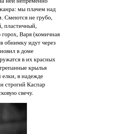
 за ней непременно
жанра: мы плачем над
. Смеются не грубо,
й, пластичный,
 горох, Варя (комичная
в обнимку идут через
ановил в доме
ружатся в их красных
отрепанные крылья
 елки, в надежде
и строгий Каспар
сковую свечу.