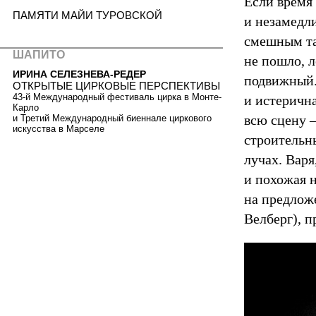
Если время 
ПАМЯТИ МАЙИ ТУРОВСКОЙ
и незамедл
смешным та
ШАПИТО
не пошло, л
ИРИНА СЕЛЕЗНЕВА-РЕДЕР
подвижный.
ОТКРЫТЫЕ ЦИРКОВЫЕ ПЕРСПЕКТИВЫ
43-й Международный фестиваль цирка в Монте-
и истеричн
Карло
всю сцену —
и Третий Международный биеннале циркового
искусства в Марселе
строительн
лучах. Вар
и похожая н
на предлож
Велберг), п