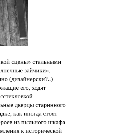
ской сцены» стальными
лнечные зайчики»,
но (дизайнерски?..)
жащие его, ходят
асстекловкой
льные дверцы старинного
дке, как иногда стоят
ероев из пыльного шкафа
ремления к исторической