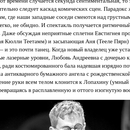
от времени случается секунда сентиментальная, то
ительно следует каскад комических сцен. Парадокс 
м, где наши западные соседи смеются над грустным
егко, не обидно. И спектакль получается ритмичны
 Даже обсуждая неприятные сплетни Евстигнея про
ая Кюлли Теетамм) и засыпающая Аня (Тееле Пярн) 
 и это почти танец. Когда новый владелец уже уст
ые лазерные уровни, Любовь Андреевна с дочерью к
я, ради костюмированного бала надевшая изрядно п
а антикварного бумажного ангела с рождественской
ение руки всем телом клонится к Лопахину (умный 
ревращаясь в расплавленную и оттого изогнутую во