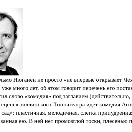
ьмо Нюганен не просто «не впервые открывает Чехо
 уже много лет, об этом говорит перечень его пост
тил слово «комедия» под заглавием (действительно, 
 сцене» таллинского Линнатеатра идет комедия Ант
сад»: пластичная, мелодичная, слегка припудренна
изанная ею. В ней нет промозглой тоски, плесенью