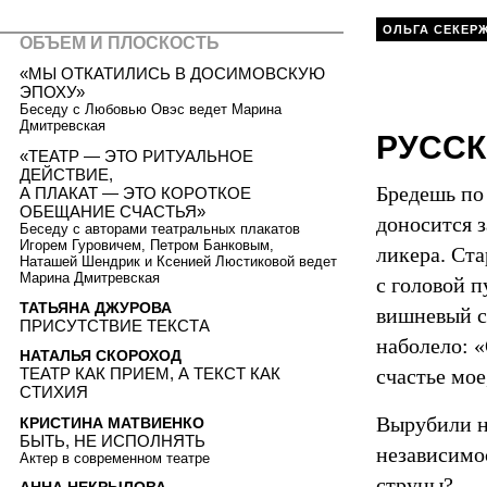
ОЛЬГА СЕКЕР
ОБЪЕМ И ПЛОСКОСТЬ
«МЫ ОТКАТИЛИСЬ В ДОСИМОВСКУЮ
ЭПОХУ»
Беседу с Любовью Овэс ведет Марина
Дмитревская
РУССК
«ТЕАТР — ЭТО РИТУАЛЬНОЕ
ДЕЙСТВИЕ,
Бредешь по
А ПЛАКАТ — ЭТО КОРОТКОЕ
ОБЕЩАНИЕ СЧАСТЬЯ»
доносится з
Беседу с авторами театральных плакатов
Игорем Гуровичем, Петром Банковым,
ликера. Ста
Наташей Шендрик и Ксенией Люстиковой ведет
Марина Дмитревская
с головой п
ТАТЬЯНА ДЖУРОВА
вишневый са
ПРИСУТСТВИЕ ТЕКСТА
наболело: 
НАТАЛЬЯ СКОРОХОД
счастье мо
ТЕАТР КАК ПРИЕМ, А ТЕКСТ КАК
СТИХИЯ
Вырубили н
КРИСТИНА МАТВИЕНКО
БЫТЬ, НЕ ИСПОЛНЯТЬ
независимос
Актер в современном театре
струны?