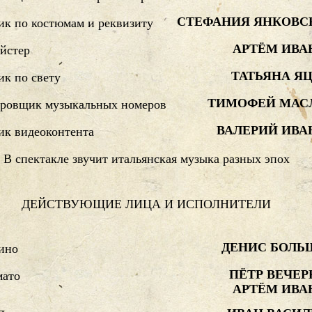
СТЕФАНИЯ ЯНКОВС
к по костюмам и реквизиту
АРТЁМ ИВА
йстер
ТАТЬЯНА Я
к по свету
ТИМОФЕЙ МАС
ровщик музыкальных номеров
ВАЛЕРИЙ ИВА
ик видеоконтента
В спектакле звучит итальянская музыка разных эпох
ДЕЙСТВУЮЩИЕ ЛИЦА И ИСПОЛНИТЕЛИ
ДЕНИС БОЛЬ
ино
ПЁТР ВЕЧЕР
мато
АРТЁМ ИВА