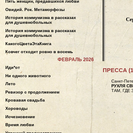
Пять женщин, предавшихся любви
Овидий. Рок. Метаморфозы
История коммунизма в рассказах
Се
для душевнобольных
История коммунизма в рассказах
для душевнобольных
КакогоЦветаЭтаКнига
Ковчег отходит ровно в восемь
ФЕВРАЛЬ 2026
Иди*от
ПРЕССА (1
Ни одного животного
Санкт-Пете
Лето
РУХЛЯ С
ТАМ, ГДЕ 
Ревизор с продолжением
Кровавая свадьба
Хороводы
Исчезновение
Время любви
Утренний предшественник