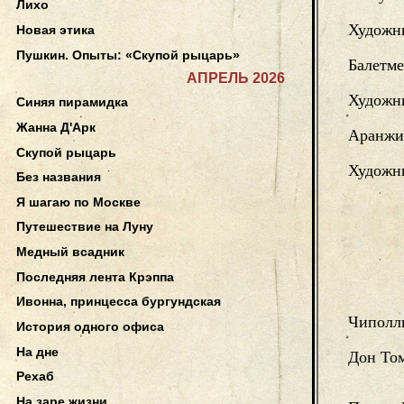
Лихо
Художни
Новая этика
Пушкин. Опыты: «Скупой рыцарь»
Балетме
АПРЕЛЬ 2026
Художни
Синяя пирамидка
Жанна Д'Арк
Аранжи
Скупой рыцарь
Художн
Без названия
Я шагаю по Москве
Путешествие на Луну
Медный всадник
Последняя лента Крэппа
Ивонна, принцесса бургундская
Чиполл
История одного офиса
На дне
Дон То
Рехаб
На заре жизни