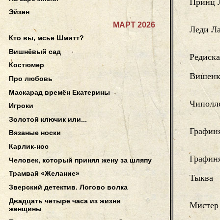
Принц 
Эйзен
МАРТ 2026
Леди Л
Кто вы, мсье Шмитт?
Вишнёвый сад
Редиска
Костюмер
Вишенк
Про любовь
Маскарад времён Екатерины
Чиполл
Игроки
Золотой ключик или...
Графин
Вязаные носки
Карлик-нос
Графин
Человек, который принял жену за шляпу
Трамвай «Желание»
Тыква
Зверский детектив. Логово волка
Двадцать четыре часа из жизни
Мистер
женщины