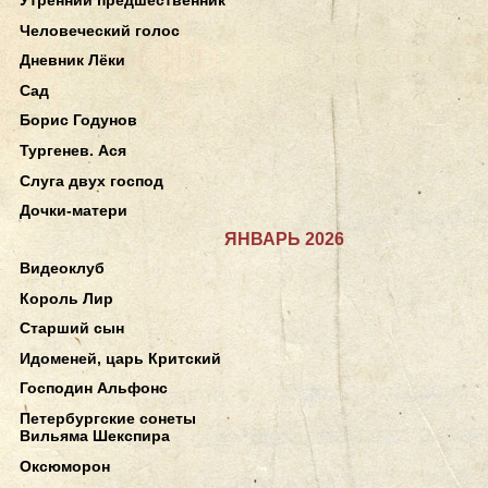
Человеческий голос
Дневник Лёки
Сад
Борис Годунов
Тургенев. Ася
Слуга двух господ
Дочки-матери
ЯНВАРЬ 2026
Видеоклуб
Король Лир
Старший сын
Идоменей, царь Критский
Господин Альфонс
Петербургские сонеты
Вильяма Шекспира
Оксюморон