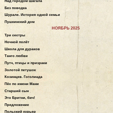
Над городом Шагала
Без поводка
Шурале. История одной семьи
Пушкинский дом
НОЯБРЬ 2025
Три сестры
Ночной полёт
Школа для дураков
Танго любви
Путч, птицы и призраки
Золотой петушок
Козинцев. Гоголиада
Пёс по имени Мани
Старший сын
Это Бритни, бич!
Предложение
Польский курьер