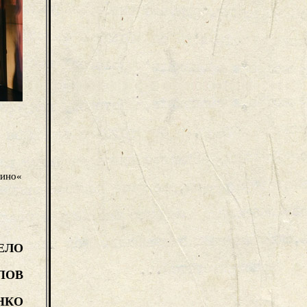
лино«
ЕЛО
ПОВ
НКО