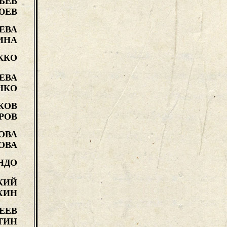
ЬЕВ
ЮЕВ
ЕВА
ИНА
ККО
ЕВА
НКО
КОВ
РОВ
ОВА
ОВА
НДО
КИЙ
ХИН
ЕЕВ
ТИН