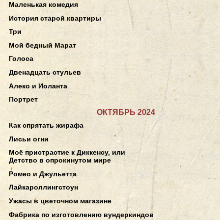
Маленькая комедия
История старой квартиры
Три
Мой бедный Марат
Голоса
Двенадцать стульев
Алеко и Иоланта
Портрет
ОКТЯБРЬ 2024
Как спрятать жирафа
Лисьи огни
Моё пристрастие к Диккенсу, или
Детство в опрокинутом мире
Ромео и Джульетта
Лайкароллингстоун
Ужасы в цветочном магазине
Фабрика по изготовлению вундеркиндов