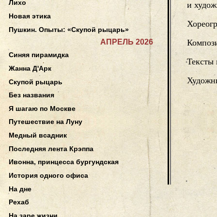
Лихо
и худо
Новая этика
Хореог
Пушкин. Опыты: «Скупой рыцарь»
АПРЕЛЬ 2026
Композ
Синяя пирамидка
Тексты 
Жанна Д'Арк
Художн
Скупой рыцарь
Без названия
Я шагаю по Москве
Путешествие на Луну
Медный всадник
Последняя лента Крэппа
Ивонна, принцесса бургундская
История одного офиса
На дне
Рехаб
На заре жизни