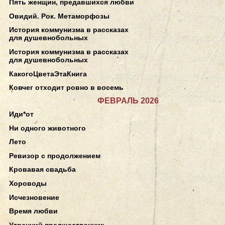
Пять женщин, предавшихся любви
Овидий. Рок. Метаморфозы
История коммунизма в рассказах
для душевнобольных
История коммунизма в рассказах
для душевнобольных
КакогоЦветаЭтаКнига
Ковчег отходит ровно в восемь
ФЕВРАЛЬ 2026
Иди*от
Ни одного животного
Лето
Ревизор с продолжением
Кровавая свадьба
Хороводы
Исчезновение
Время любви
Утренний предшественник