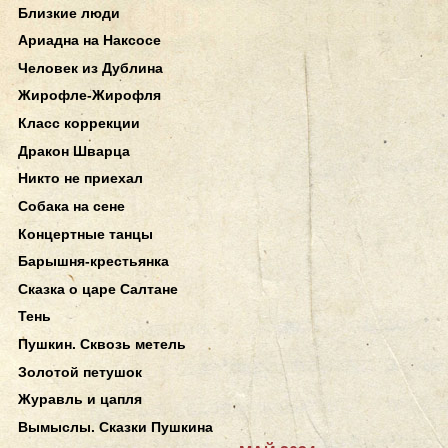
Близкие люди
Ариадна на Наксосе
Человек из Дублина
Жирофле-Жирофля
Класс коррекции
Дракон Шварца
Никто не приехал
Собака на сене
Концертные танцы
Барышня-крестьянка
Сказка о царе Салтане
Тень
Пушкин. Сквозь метель
Золотой петушок
Журавль и цапля
Вымыслы. Сказки Пушкина