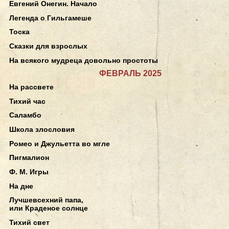
Евгений Онегин. Начало
Легенда о Гильгамеше
Тоска
Сказки для взрослых
На всякого мудреца довольно простоты
ФЕВРАЛЬ 2025
На рассвете
Тихий час
Саламбо
Школа злословия
Ромео и Джульетта во мгле
Пигмалион
Ф. М. Игры
На дне
Лучшевсехний папа,
или Краденое солнце
Тихий свет