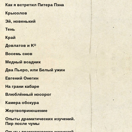
Как я встретил Питера Пэна
Крысолов
Эй, новенький
Тень
Край
Довлатов и Kᴼ
Восемь снов
Медный всадник
Два Пьеро, или Белый ужин
Евгений Онегин
На грани кабаре
Влюблённый носорог
Камера обскура
Жертвоприношение
Опыты драматических изучений.
Пир после чумы
Опыты драматических изучений.