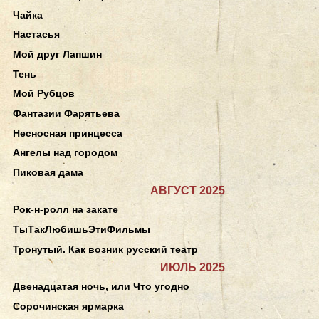
Чайка
Настасья
Мой друг Лапшин
Тень
Мой Рубцов
Фантазии Фарятьева
Несносная принцесса
Ангелы над городом
Пиковая дама
АВГУСТ 2025
Рок-н-ролл на закате
ТыТакЛюбишьЭтиФильмы
Тронутый. Как возник русский театр
ИЮЛЬ 2025
Двенадцатая ночь, или Что угодно
Сорочинская ярмарка