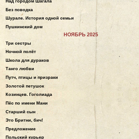
Над городом Шагала
Без поводка
Шурале. История одной семьи
Пушкинский дом
НОЯБРЬ 2025
Три сестры
Ночной полёт
Школа для дураков
Танго любви
Путч, птицы и призраки
Золотой петушок
Козинцев. Гоголиада
Пёс по имени Мани
Старший сын
Это Бритни, бич!
Предложение
Польский курьер