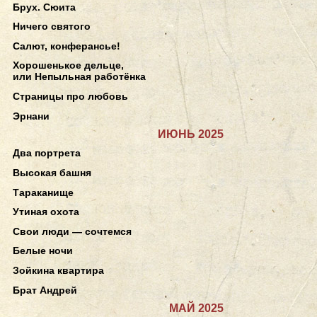
Брух. Сюита
Ничего святого
Салют, конферансье!
Хорошенькое дельце,
или Непыльная работёнка
Страницы про любовь
Эрнани
ИЮНЬ 2025
Два портрета
Высокая башня
Тараканище
Утиная охота
Свои люди — сочтемся
Белые ночи
Зойкина квартира
Брат Андрей
МАЙ 2025