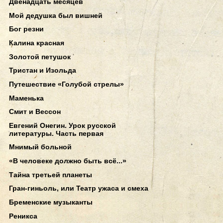
Двенадцать месяцев
Мой дедушка был вишней
Бог резни
Калина красная
Золотой петушок
Тристан и Изольда
Путешествие «Голубой стрелы»
Маменька
Смит и Вессон
Евгений Онегин. Урок русской
литературы. Часть первая
Мнимый больной
«В человеке должно быть всё...»
Тайна третьей планеты
Гран-гиньоль, или Театр ужаса и смеха
Бременские музыканты
Реникса