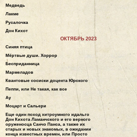
Медведь
Лакме
Русалочка
Дон Кихот
ОКТЯБРЬ 2023
Синяя птица
Мёртвые души. Хоррор
Бесприданница
Мармеладов
Квантовые сосиски доцента Юрского
Пеппи, или Не такая, как все
Ау
Моцарт и Сальери
Еще один поход хитроумного идальго
Дон Кихота Ламанчского и его верного
оруженосца Санчо Панса, а также их
старых и новых знакомых, в ожидании
конца известных времен, или Просто