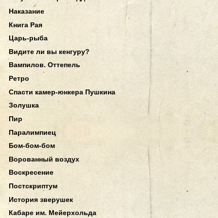
Наказание
Книга Рая
Царь-рыба
Видите ли вы кенгуру?
Вампилов. Оттепель
Ретро
Спасти камер-юнкера Пушкина
Золушка
Пир
Паралимпиец
Бом-бом-бом
Ворованный воздух
Воскресение
Постскриптум
История зверушек
Кабаре им. Мейерхольда