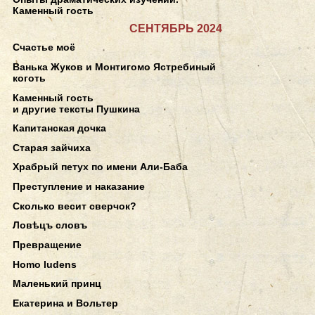
Каменный гость
СЕНТЯБРЬ 2024
Счастье моё
Ванька Жуков и Монтигомо Ястребиный
коготь
Каменный гость
и другие тексты Пушкина
Капитанская дочка
Старая зайчиха
Храбрый петух по имени Али-Баба
Преступление и наказание
Сколько весит сверчок?
Ловѣцъ словъ
Превращение
Homo ludens
Маленький принц
Екатерина и Вольтер