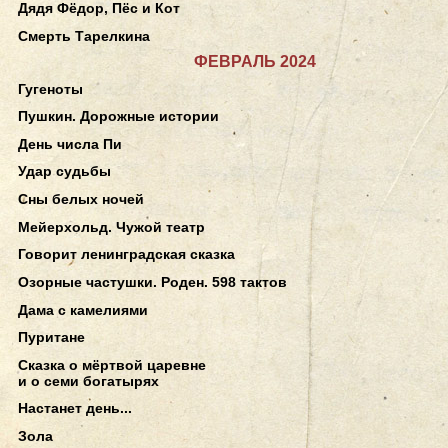
Дядя Фёдор, Пёс и Кот
Смерть Тарелкина
ФЕВРАЛЬ 2024
Гугеноты
Пушкин. Дорожные истории
День числа Пи
Удар судьбы
Сны белых ночей
Мейерхольд. Чужой театр
Говорит ленинградская сказка
Озорные частушки. Роден. 598 тактов
Дама с камелиями
Пуритане
Сказка о мёртвой царевне
и о семи богатырях
Настанет день...
Зола