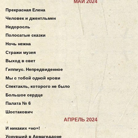
МАЙ 2024
Прекрасная Елена
Человек и джентльмен
Недоросль
Полосатые сказки
Ночь нежна
Стражи музея
Выход в свет
Гиппиус. Непредвиденное
Мы с тобой одной крови
Спектакль, которого не было
Большое сердце
Палата № 6
Шостакович
АПРЕЛЬ 2024
И никаких «но»!
Уснувший в Армагеддоне