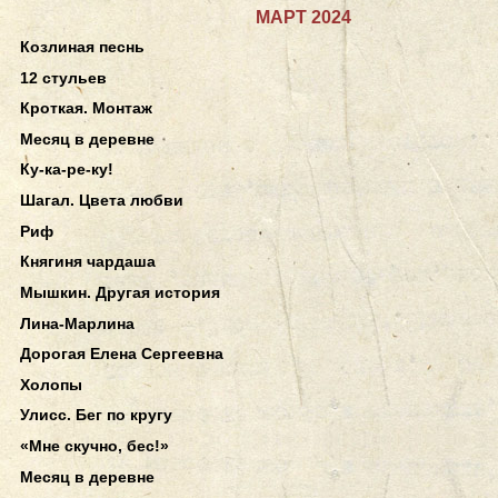
МАРТ 2024
Козлиная песнь
12 стульев
Кроткая. Монтаж
Месяц в деревне
Ку-ка-ре-ку!
Шагал. Цвета любви
Риф
Княгиня чардаша
Мышкин. Другая история
Лина-Марлина
Дорогая Елена Сергеевна
Холопы
Улисс. Бег по кругу
«Мне скучно, бес!»
Месяц в деревне