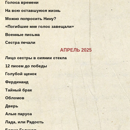
Голоса времени
На всю оставшуюся жизнь
Можно попросить Нину?
«Погибшие мне голос завещали»
Военные письма
Сестра печали
АПРЕЛЬ 2025
Лицо сестры в сиянии стекла
12 писем до победы
Голубой щенок
Фердинанд
Тайный брак
Обломов
Дверь
Алые паруса
Лада, или Радость
Борис Годунов