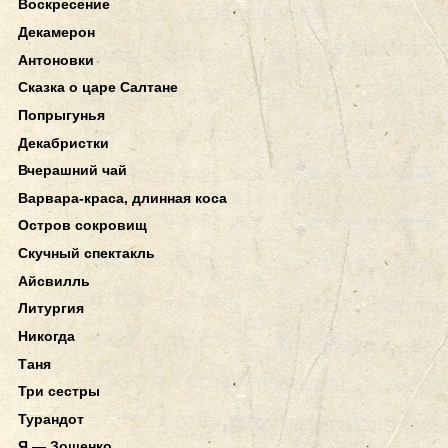
Воскресение
Декамерон
Антоновки
Сказка о царе Салтане
Попрыгунья
Декабристки
Вчерашний чай
Варвара-краса, длинная коса
Остров сокровищ
Скучный спектакль
Айсвилль
Литургия
Никогда
Таня
Три сестры
Турандот
Я — Зощенко