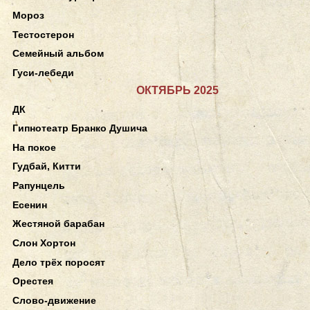
Мороз
Тестостерон
Семейный альбом
Гуси-лебеди
ОКТЯБРЬ 2025
ДК
Гипнотеатр Бранко Душича
На покое
Гудбай, Китти
Рапунцель
Есенин
Жестяной барабан
Слон Хортон
Дело трёх поросят
Орестея
Слово-движение