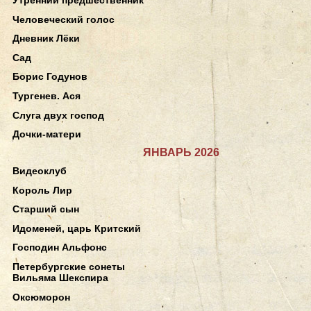
Человеческий голос
Дневник Лёки
Сад
Борис Годунов
Тургенев. Ася
Слуга двух господ
Дочки-матери
ЯНВАРЬ 2026
Видеоклуб
Король Лир
Старший сын
Идоменей, царь Критский
Господин Альфонс
Петербургские сонеты
Вильяма Шекспира
Оксюморон