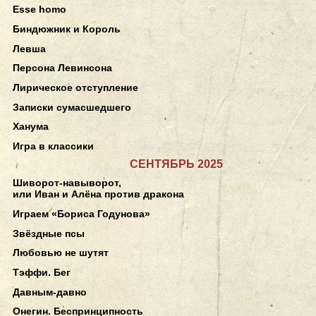
Esse homo
Биндюжник и Король
Левша
Персона Левинсона
Лирическое отступление
Записки сумасшедшего
Ханума
Игра в классики
СЕНТЯБРЬ 2025
Шиворот-навыворот,
или Иван и Алёна против дракона
Играем «Бориса Годунова»
Звёздные псы
Любовью не шутят
Тэффи. Бег
Давным-давно
Онегин. Беспринципность