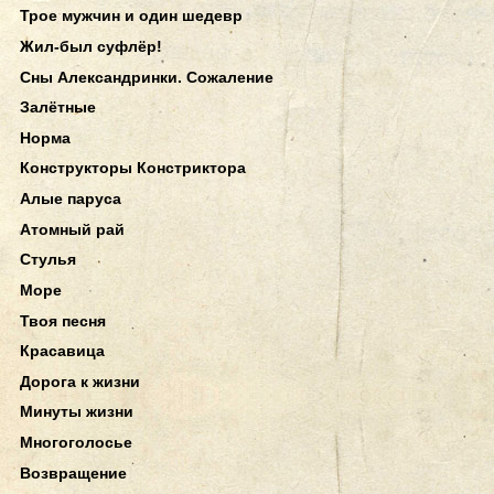
Трое мужчин и один шедевр
Жил-был суфлёр!
Сны Александринки. Сожаление
Залётные
Норма
Конструкторы Констриктора
Алые паруса
Атомный рай
Стулья
Море
Твоя песня
Красавица
Дорога к жизни
Минуты жизни
Многоголосье
Возвращение