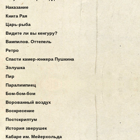
Наказание
Книга Рая
Царь-рыба
Видите ли вы кенгуру?
Вампилов. Оттепель
Ретро
Спасти камер-юнкера Пушкина
Золушка
Пир
Паралимпиец
Бом-бом-бом
Ворованный воздух
Воскресение
Постскриптум
История зверушек
Кабаре им. Мейерхольда