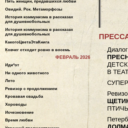
Пять женщин, предавшихся любви
Овидий. Рок. Метаморфозы
История коммунизма в рассказах
для душевнобольных
История коммунизма в рассказах
для душевнобольных
ПРЕССА
КакогоЦветаЭтаКнига
Диалог
Ковчег отходит ровно в восемь
ПРЕС
ФЕВРАЛЬ 2026
ДЕТСК
Иди*от
В ТЕА
Ни одного животного
Лето
СУПЕР
Ревизор с продолжением
Ревизор
Кровавая свадьба
ЩЕТИ
Хороводы
ПТИЧЬ
Исчезновение
Петерб
Время любви
ДОЛМ
Утренний предшественник