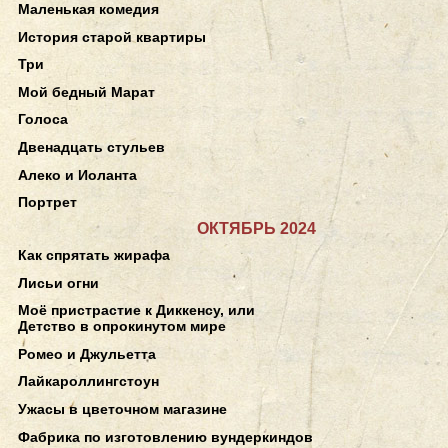
Маленькая комедия
История старой квартиры
Три
Мой бедный Марат
Голоса
Двенадцать стульев
Алеко и Иоланта
Портрет
ОКТЯБРЬ 2024
Как спрятать жирафа
Лисьи огни
Моё пристрастие к Диккенсу, или
Детство в опрокинутом мире
Ромео и Джульетта
Лайкароллингстоун
Ужасы в цветочном магазине
Фабрика по изготовлению вундеркиндов