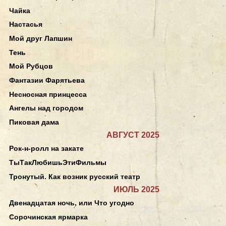
Чайка
Настасья
Мой друг Лапшин
Тень
Мой Рубцов
Фантазии Фарятьева
Несносная принцесса
Ангелы над городом
Пиковая дама
АВГУСТ 2025
Рок-н-ролл на закате
ТыТакЛюбишьЭтиФильмы
Тронутый. Как возник русский театр
ИЮЛЬ 2025
Двенадцатая ночь, или Что угодно
Сорочинская ярмарка