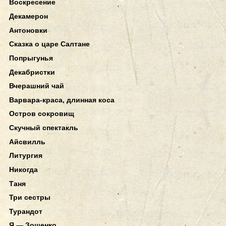
Воскресение
Декамерон
Антоновки
Сказка о царе Салтане
Попрыгунья
Декабристки
Вчерашний чай
Варвара-краса, длинная коса
Остров сокровищ
Скучный спектакль
Айсвилль
Литургия
Никогда
Таня
Три сестры
Турандот
Я — Зощенко