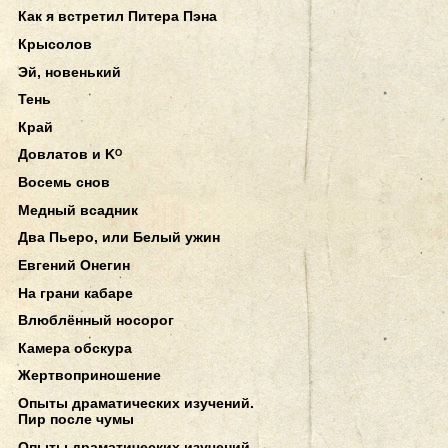
Как я встретил Питера Пэна
Крысолов
Эй, новенький
Тень
Край
Довлатов и Kᴼ
Восемь снов
Медный всадник
Два Пьеро, или Белый ужин
Евгений Онегин
На грани кабаре
Влюблённый носорог
Камера обскура
Жертвоприношение
Опыты драматических изучений.
Пир после чумы
Опыты драматических изучений.