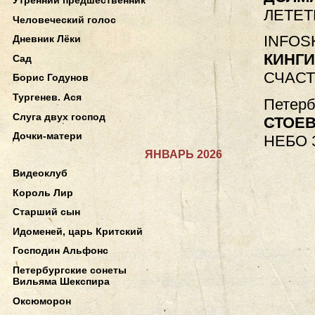
ЛЕТЕТ
Человеческий голос
INFOSK
Дневник Лёки
КИНГ
Сад
СЧАСТ
Борис Годунов
Тургенев. Ася
Петерб
Слуга двух господ
СТОЕ
Дочки-матери
НЕБО 
ЯНВАРЬ 2026
Видеоклуб
Король Лир
Старший сын
Идоменей, царь Критский
Господин Альфонс
Петербургские сонеты
Вильяма Шекспира
Оксюморон