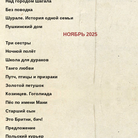
Над городом Шагала
Без поводка
Шурале. История одной семьи
Пушкинский дом
НОЯБРЬ 2025
Три сестры
Ночной полёт
Школа для дураков
Танго любви
Путч, птицы и призраки
Золотой петушок
Козинцев. Гоголиада
Пёс по имени Мани
Старший сын
Это Бритни, бич!
Предложение
Польский курьер