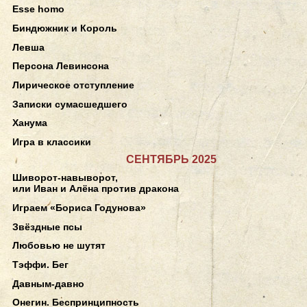
Esse homo
Биндюжник и Король
Левша
Персона Левинсона
Лирическое отступление
Записки сумасшедшего
Ханума
Игра в классики
СЕНТЯБРЬ 2025
Шиворот-навыворот,
или Иван и Алёна против дракона
Играем «Бориса Годунова»
Звёздные псы
Любовью не шутят
Тэффи. Бег
Давным-давно
Онегин. Беспринципность