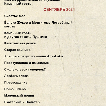
Каменный гость
СЕНТЯБРЬ 2024
Счастье моё
Ванька Жуков и Монтигомо Ястребиный
коготь
Каменный гость
и другие тексты Пушкина
Капитанская дочка
Старая зайчиха
Храбрый петух по имени Али-Баба
Преступление и наказание
Сколько весит сверчок?
Ловѣцъ словъ
Превращение
Homo ludens
Маленький принц
Екатерина и Вольтер