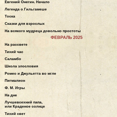
Евгений Онегин. Начало
Легенда о Гильгамеше
Тоска
Сказки для взрослых
На всякого мудреца довольно простоты
ФЕВРАЛЬ 2025
На рассвете
Тихий час
Саламбо
Школа злословия
Ромео и Джульетта во мгле
Пигмалион
Ф. М. Игры
На дне
Лучшевсехний папа,
или Краденое солнце
Тихий свет