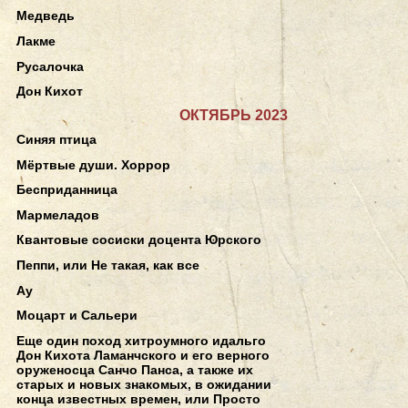
Медведь
Лакме
Русалочка
Дон Кихот
ОКТЯБРЬ 2023
Синяя птица
Мёртвые души. Хоррор
Бесприданница
Мармеладов
Квантовые сосиски доцента Юрского
Пеппи, или Не такая, как все
Ау
Моцарт и Сальери
Еще один поход хитроумного идальго
Дон Кихота Ламанчского и его верного
оруженосца Санчо Панса, а также их
старых и новых знакомых, в ожидании
конца известных времен, или Просто