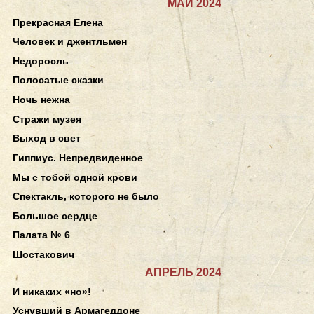
МАЙ 2024
Прекрасная Елена
Человек и джентльмен
Недоросль
Полосатые сказки
Ночь нежна
Стражи музея
Выход в свет
Гиппиус. Непредвиденное
Мы с тобой одной крови
Спектакль, которого не было
Большое сердце
Палата № 6
Шостакович
АПРЕЛЬ 2024
И никаких «но»!
Уснувший в Армагеддоне