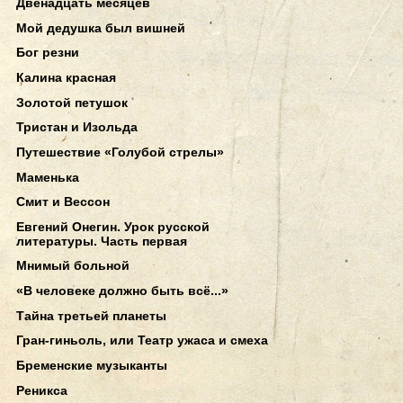
Двенадцать месяцев
Мой дедушка был вишней
Бог резни
Калина красная
Золотой петушок
Тристан и Изольда
Путешествие «Голубой стрелы»
Маменька
Смит и Вессон
Евгений Онегин. Урок русской
литературы. Часть первая
Мнимый больной
«В человеке должно быть всё...»
Тайна третьей планеты
Гран-гиньоль, или Театр ужаса и смеха
Бременские музыканты
Реникса