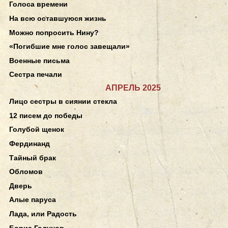
Голоса времени
На всю оставшуюся жизнь
Можно попросить Нину?
«Погибшие мне голос завещали»
Военные письма
Сестра печали
АПРЕЛЬ 2025
Лицо сестры в сиянии стекла
12 писем до победы
Голубой щенок
Фердинанд
Тайный брак
Обломов
Дверь
Алые паруса
Лада, или Радость
Борис Годунов