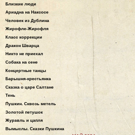
Близкие люди
Ариадна на Наксосе
Человек из Дублина
Жирофле-Жирофля
Класс коррекции
Дракон Шварца
Никто не приехал
Собака на сене
Концертные танцы
Барышня-крестьянка
Сказка о царе Салтане
Тень
Пушкин. Сквозь метель
Золотой петушок
Журавль и цапля
Вымыслы. Сказки Пушкина