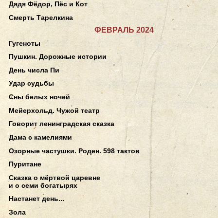
Дядя Фёдор, Пёс и Кот
Смерть Тарелкина
ФЕВРАЛЬ 2024
Гугеноты
Пушкин. Дорожные истории
День числа Пи
Удар судьбы
Сны белых ночей
Мейерхольд. Чужой театр
Говорит ленинградская сказка
Дама с камелиями
Озорные частушки. Роден. 598 тактов
Пуритане
Сказка о мёртвой царевне
и о семи богатырях
Настанет день...
Зола