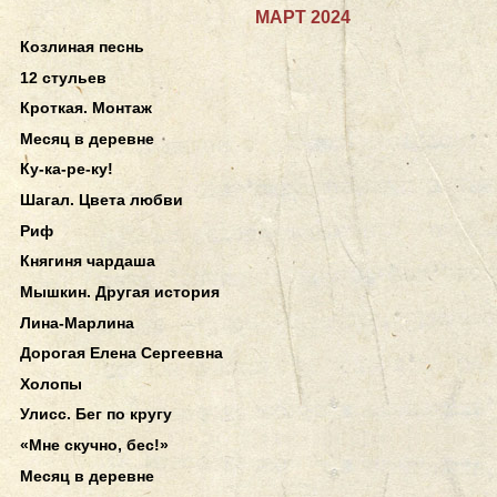
МАРТ 2024
Козлиная песнь
12 стульев
Кроткая. Монтаж
Месяц в деревне
Ку-ка-ре-ку!
Шагал. Цвета любви
Риф
Княгиня чардаша
Мышкин. Другая история
Лина-Марлина
Дорогая Елена Сергеевна
Холопы
Улисс. Бег по кругу
«Мне скучно, бес!»
Месяц в деревне