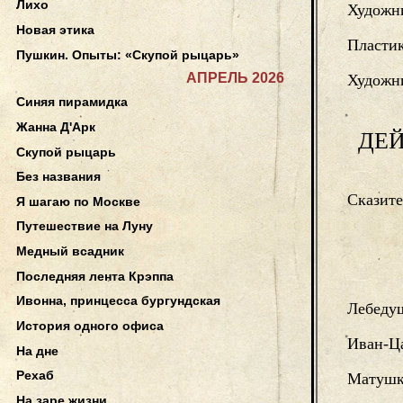
Лихо
Художн
Новая этика
Пласти
Пушкин. Опыты: «Скупой рыцарь»
АПРЕЛЬ 2026
Художни
Синяя пирамидка
Жанна Д'Арк
ДЕ
Скупой рыцарь
Без названия
Сказит
Я шагаю по Москве
Путешествие на Луну
Медный всадник
Последняя лента Крэппа
Ивонна, принцесса бургундская
Лебеду
История одного офиса
Иван-Ц
На дне
Рехаб
Матушк
На заре жизни