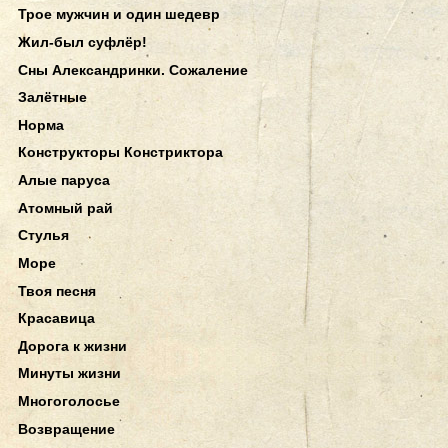
Трое мужчин и один шедевр
Жил-был суфлёр!
Сны Александринки. Сожаление
Залётные
Норма
Конструкторы Констриктора
Алые паруса
Атомный рай
Стулья
Море
Твоя песня
Красавица
Дорога к жизни
Минуты жизни
Многоголосье
Возвращение