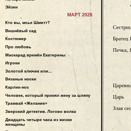
Эйзен
МАРТ 2026
Кто вы, мсье Шмитт?
Сестри
Вишнёвый сад
Братец
Костюмер
Про любовь
Печка, 
Маскарад времён Екатерины
Игроки
Золотой ключик или...
Вязаные носки
Царевн
Карлик-нос
Человек, который принял жену за шляпу
Царь
Трамвай «Желание»
Злая се
Зверский детектив. Логово волка
Двадцать четыре часа из жизни
женщины