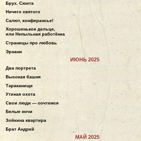
Брух. Сюита
Ничего святого
Салют, конферансье!
Хорошенькое дельце,
или Непыльная работёнка
Страницы про любовь
Эрнани
ИЮНЬ 2025
Два портрета
Высокая башня
Тараканище
Утиная охота
Свои люди — сочтемся
Белые ночи
Зойкина квартира
Брат Андрей
МАЙ 2025