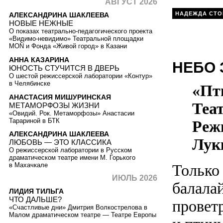
АВГУСТ 2026
НАДЕЖДА СТО
АЛЕКСАНДРИНА ШАКЛЕЕВА
НОВЫЕ НЕЖНЫЕ
О показах театрально-педагогического проекта
«Видимо-невидимо» Театральной площадки
MOŇ и Фонда «Живой город» в Казани
АННА КАЗАРИНА
НЕБО 
ЮНОСТЬ СТУЧИТСЯ В ДВЕРЬ
О шестой режиссерской лаборатории «Контур»
в Челябинске
«Пт
АНАСТАСИЯ МИШУРИНСКАЯ
Теат
МЕТАМОРФОЗЫ ЖИЗНИ
«Овидий. Рок. Метаморфозы» Анастасии
Тарариной в БТК
Реж
АЛЕКСАНДРИНА ШАКЛЕЕВА
Лук
ЛЮБОВЬ — ЭТО КЛАССИКА
О режиссерской лаборатории в Русском
драматическом театре имени М. Горького
Только 
в Махачкале
ИЮЛЬ 2026
балала
ЛИДИЯ ТИЛЬГА
ЧТО ДАЛЬШЕ?
провет
«Счастливые дни» Дмитрия Волкострелова в
Малом драматическом театре — Театре Европы