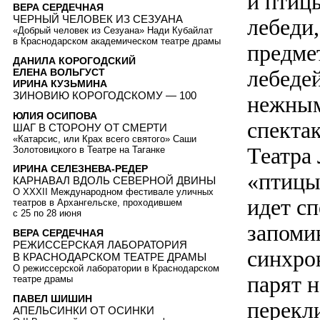
и птиц
ВЕРА СЕРДЕЧНАЯ
ЧЕРНЫЙ ЧЕЛОВЕК ИЗ СЕЗУАНА
лебеди
«Добрый человек из Сезуана» Нади Кубайлат
в Краснодарском академическом театре драмы
предме
ДАНИЛА КОРОГОДСКИЙ
лебеде
ЕЛЕНА ВОЛЬГУСТ
ИРИНА КУЗЬМИНА
ЗИНОВИЮ КОРОГОДСКОМУ — 100
нежным
ЮЛИЯ ОСИПОВА
спекта
ШАГ В СТОРОНУ ОТ СМЕРТИ
«Катарсис, или Крах всего святого» Саши
Театра
Золотовицкого в Театре на Таганке
ИРИНА СЕЛЕЗНЕВА-РЕДЕР
«птицы
КАРНАВАЛ ВДОЛЬ СЕВЕРНОЙ ДВИНЫ
О XXXII Международном фестивале уличных
идет с
театров в Архангельске, проходившем
с 25 по 28 июня
запоми
ВЕРА СЕРДЕЧНАЯ
РЕЖИССЕРСКАЯ ЛАБОРАТОРИЯ
синхро
В КРАСНОДАРСКОМ ТЕАТРЕ ДРАМЫ
О режиссерской лаборатории в Краснодарском
парят 
театре драмы
ПАВЕЛ ШИШИН
перекл
АПЕЛЬСИНКИ ОТ ОСИНКИ