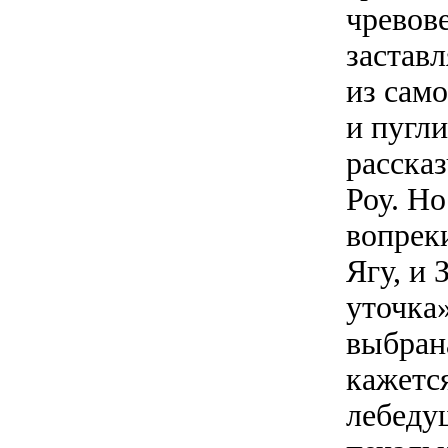
чревов
заставл
из сам
и пугли
расска
Роу. Но
вопрек
Ягу, и 
уточка
выбран
кажетс
лебеду