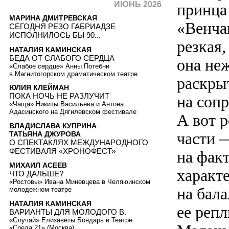
ИЮНЬ 2026
принца
МАРИНА ДМИТРЕВСКАЯ
«Венча
СЕГОДНЯ РЕЗО ГАБРИАДЗЕ
ИСПОЛНИЛОСЬ БЫ 90...
резкая
НАТАЛИЯ КАМИНСКАЯ
БЕДА ОТ СЛАБОГО СЕРДЦА
она неж
«Слабое сердце» Анны Потебни
в Магнитогорском драматическом театре
раскрыт
ЮЛИЯ КЛЕЙМАН
ПОКА НОЧЬ НЕ РАЗЛУЧИТ
на соп
«Чаща» Никиты Васильева и Антона
Адасинского на Дягилевском фестивале
А вот 
ВЛАДИСЛАВА КУПРИНА
части 
ТАТЬЯНА ДЖУРОВА
О СПЕКТАКЛЯХ МЕЖДУНАРОДНОГО
ФЕСТИВАЛЯ «ХРОНОФЕСТ»
на фак
МИХАИЛ АСЕЕВ
характе
ЧТО ДАЛЬШЕ?
«Ростовы» Ивана Миневцева в Челяюинском
на бал
молодежном театре
НАТАЛИЯ КАМИНСКАЯ
ее репл
ВАРИАНТЫ ДЛЯ МОЛОДОГО В.
«Случай» Елизаветы Бондарь в Театре
«Среда 21» (Москва)