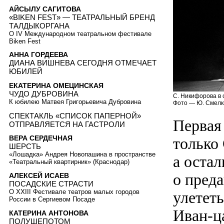
АЙСЫЛУ САГИТОВА
«BIKEN FEST» — ТЕАТРАЛЬНЫЙ БРЕНД
ТАЛДЫКОРГАНА
О IV Международном театральном фестивале
Biken Fest
АННА ГОРДЕЕВА
ДИАНА ВИШНЕВА СЕГОДНЯ ОТМЕЧАЕТ
ЮБИЛЕЙ
ЕКАТЕРИНА ОМЕЦИНСКАЯ
ЧУДО ДУБРОВИНА
С. Никифорова в 
К юбилею Матвея Григорьевича Дубровина
Фото — Ю. Смелк
СПЕКТАКЛЬ «СПИСОК ПАПЕРНОЙ»
Первая
ОТПРАВЛЯЕТСЯ НА ГАСТРОЛИ
ВЕРА СЕРДЕЧНАЯ
только
ШЕРСТЬ
«Лошадка» Андрея Новопашина в пространстве
а оста
«Театральный квартирник» (Краснодар)
о пред
АЛЕКСЕЙ ИСАЕВ
ПОСАДСКИЕ СТРАСТИ
О XXIII Фестивале театров малых городов
улететь
России в Сергиевом Посаде
Иван-ца
КАТЕРИНА АНТОНОВА
ПОЛУШЕПОТОМ