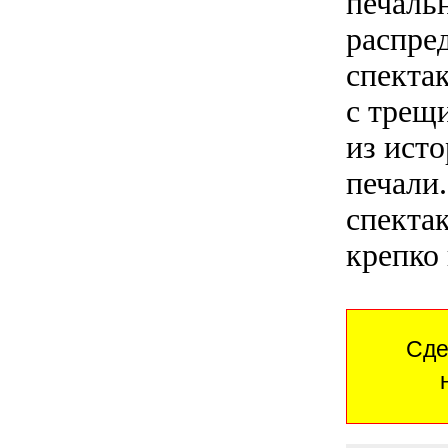
печаль
распре
спектак
с трещ
из исто
печали.
спектак
крепко 
Сде