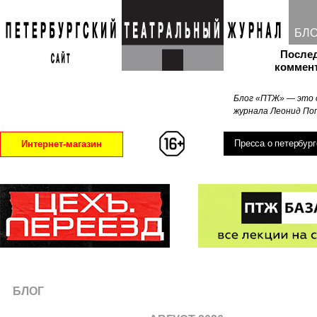
БЛ
После
коммен
Блог «ПТЖ» — это 
журнала Леонид Поп
Пресса о петербург
Интернет-магазин
БЛОГ