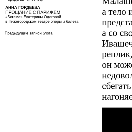
Малаше
АННА ГОРДЕЕВА
а тело
ПРОЩАНИЕ С ПАРИЖЕМ
«Богема» Екатерины Одеговой
предст
в Нижегородском театре оперы и балета
а со с
Предыдущие записи блога
Ивашеч
реплик,
он мож
недовол
сбегат
нагоняе