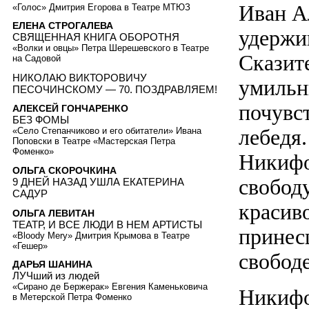
Иван А
«Голос» Дмитрия Егорова в Театре МТЮЗ
ЕЛЕНА СТРОГАЛЕВА
удержи
СВЯЩЕННАЯ КНИГА ОБОРОТНЯ
«Волки и овцы» Петра Шерешевского в Театре
Сказит
на Садовой
НИКОЛАЮ ВИКТОРОВИЧУ
умильн
ПЕСОЧИНСКОМУ — 70. ПОЗДРАВЛЯЕМ!
почувс
АЛЕКСЕЙ ГОНЧАРЕНКО
БЕЗ ФОМЫ
лебедя
«Село Степанчиково и его обитатели» Ивана
Поповски в Театре «Мастерская Петра
Фоменко»
Никифо
ОЛЬГА СКОРОЧКИНА
свободу
9 ДНЕЙ НАЗАД УШЛА ЕКАТЕРИНА
САДУР
красив
ОЛЬГА ЛЕВИТАН
ТЕАТР, И ВСЕ ЛЮДИ В НЕМ АРТИСТЫ
принес
«Bloody Mery» Дмитрия Крымова в Театре
«Гешер»
свободе
ДАРЬЯ ШАНИНА
ЛУЧший из людей
«Сирано де Бержерак» Евгения Каменьковича
Никифо
в Метерской Петра Фоменко