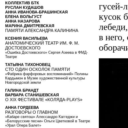
КОЛЛЕКТИВ БТК
гусей-
РУСЛАН КУДАШОВ
АННА ИВАНОВА-БРАШИНСКАЯ
кусок 
ЕЛЕНА ВОЛЬГУСТ
АННА НАЗАРОВА
лебеди
МАРИНА ДМИТРЕВСКАЯ
ПАМЯТИ АЛЕКСАНДРА КАЛИНИНА
в него,
КСЕНИЯ ВАСИЛЬЕВА
АНАТОМИЧЕСКИЙ ТЕАТР ИМ. Ф. М.
оборач
ДОСТОЕВСКОГО
«Ошибка Достоевского» Сергея Азеева в ФМД-
Театре
ТАТЬЯНА ТИХОНОВЕЦ
СТО ОДИН ОСКОЛОК ПАМЯТИ
«Фабрика фарфоровых воспоминаний» Полины
Кардымон в Музее художественной культуры
Новгородской земли
ГАЛИНА БРАНДТ
ВАРВАРА СТАНИШЕВСКАЯ
О XIX ФЕСТИВАЛЕ «КОЛЯДА-PLAYS»
АННА ГОРДЕЕВА
РАЗГОВОРЫ О ГЛАВНОМ
«Кабаре святош» Алессандро Каггеджи и
«Белорусские песни» Ольги Цветковой в Театре
«Урал Опера Балет»