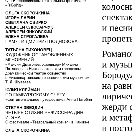
О II Всероссийском театральном фестивале
колосни
«ГиБрИд»
ОЛЬГА СКОРОЧКИНА
спекта
ИГОРЬ ЛАРИН
СВЕТЛАНА СВИРКО
и песн
АЛЕКСЕЙ СЛЮСАРЧУК
АЛЕКСЕЙ ЯНКОВСКИЙ
пропет
ЕЛЕНА СТРОГАЛЕВА
ПАМЯТИ ДМИТРИЯ ПОДНОЗОВА
ТАТЬЯНА ТИХОНОВЕЦ
Романо
ХУДОЖНИК ОСТАНОВЛЕННЫХ
МГНОВЕНИЙ
и музы
«Максим Дмитриев. Хроникер» Михаила
Патласова в Нижневартовском городском
Бороду
драматическом театре совместно
с Нижневартовским краеведческим музеем им.
Т. Д. Шуваева
на равн
ЮЛИЯ КЛЕЙМАН
лириче
ПО ГАМБУРГСКОМУ СЧЕТУ
«Сентиментальное путешествие» Анны Потебня
жерди с
СТЕПАН ЗВЕЗДИН
ЧЕТЫРЕ СТИХИИ РЕЖИССЕРА ДИН
и мета
ИТЭНА
О фестивале «Театральный ковчег» в Нанкине
и пост
ОЛЬГА СКОРОЧКИНА