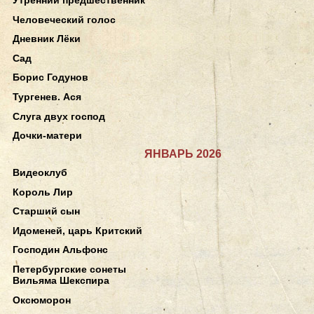
Человеческий голос
Дневник Лёки
Сад
Борис Годунов
Тургенев. Ася
Слуга двух господ
Дочки-матери
ЯНВАРЬ 2026
Видеоклуб
Король Лир
Старший сын
Идоменей, царь Критский
Господин Альфонс
Петербургские сонеты
Вильяма Шекспира
Оксюморон