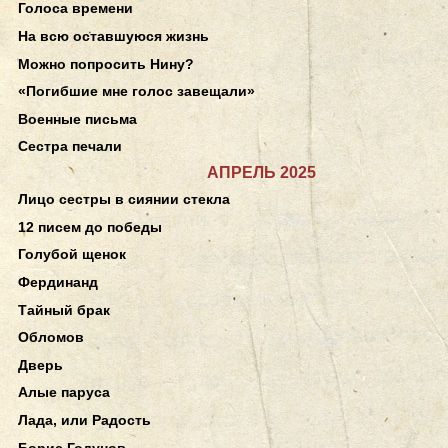
Голоса времени
На всю оставшуюся жизнь
Можно попросить Нину?
«Погибшие мне голос завещали»
Военные письма
Сестра печали
АПРЕЛЬ 2025
Лицо сестры в сиянии стекла
12 писем до победы
Голубой щенок
Фердинанд
Тайный брак
Обломов
Дверь
Алые паруса
Лада, или Радость
Борис Годунов