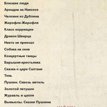
Близкие люди
Ариадна на Наксосе
Человек из Дублина
Жирофле-Жирофля
Класс коррекции
Дракон Шварца
Никто не приехал
Собака на сене
Концертные танцы
Барышня-крестьянка
Сказка о царе Салтане
Тень
Пушкин. Сквозь метель
Золотой петушок
Журавль и цапля
Вымыслы. Сказки Пушкина