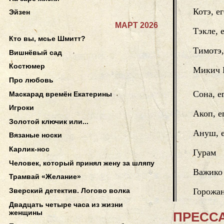
Котэ, е
Эйзен
МАРТ 2026
Тэкле, 
Кто вы, мсье Шмитт?
Тимотэ,
Вишнёвый сад
Костюмер
Микич 
Про любовь
Сона, е
Маскарад времён Екатерины
Игроки
Акоп, е
Золотой ключик или...
Ануш, е
Вязаные носки
Карлик-нос
Гурам
Человек, который принял жену за шляпу
Важико
Трамвай «Желание»
Зверский детектив. Логово волка
Горожа
Двадцать четыре часа из жизни
женщины
ПРЕССА