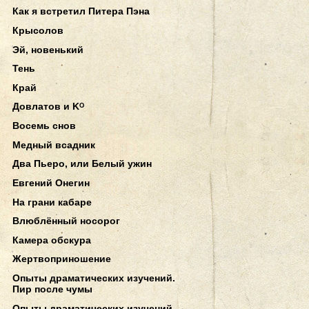
Как я встретил Питера Пэна
Крысолов
Эй, новенький
Тень
Край
Довлатов и Kᴼ
Восемь снов
Медный всадник
Два Пьеро, или Белый ужин
Евгений Онегин
На грани кабаре
Влюблённый носорог
Камера обскура
Жертвоприношение
Опыты драматических изучений.
Пир после чумы
Опыты драматических изучений.