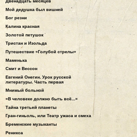
Двенадцать месяцев
Мой дедушка был вишней
Бог резни
Калина красная
Золотой петушок
Тристан и Изольда
Путешествие «Голубой стрелы»
Маменька
Смит и Вессон
Евгений Онегин. Урок русской
литературы. Часть первая
Мнимый больной
«В человеке должно быть всё...»
Тайна третьей планеты
Гран-гиньоль, или Театр ужаса и смеха
Бременские музыканты
Реникса