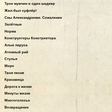
Трое мужчин и один шедевр
Жил-был суфлёр!
Сны Александринки. Сожаление
Залётные
Норма
Конструкторы Констриктора
Алые паруса
Атомный рай
Стулья
Море
Твоя песня
Красавица
Дорога к жизни
Минуты жизни
Многоголосье
Возвращение