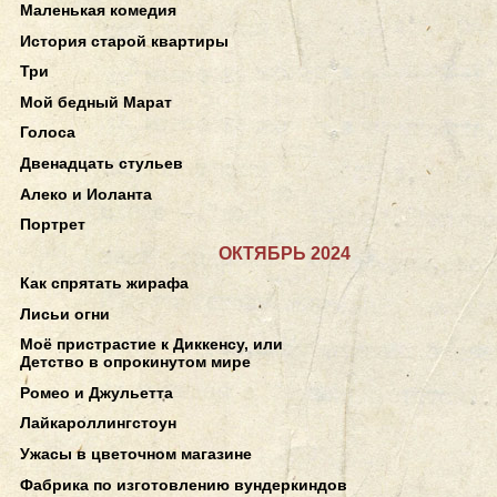
Маленькая комедия
История старой квартиры
Три
Мой бедный Марат
Голоса
Двенадцать стульев
Алеко и Иоланта
Портрет
ОКТЯБРЬ 2024
Как спрятать жирафа
Лисьи огни
Моё пристрастие к Диккенсу, или
Детство в опрокинутом мире
Ромео и Джульетта
Лайкароллингстоун
Ужасы в цветочном магазине
Фабрика по изготовлению вундеркиндов