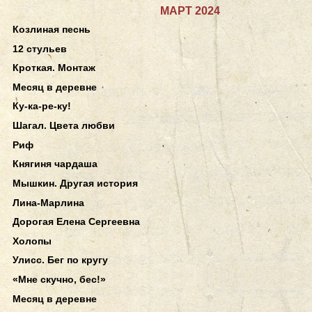
МАРТ 2024
Козлиная песнь
12 стульев
Кроткая. Монтаж
Месяц в деревне
Ку-ка-ре-ку!
Шагал. Цвета любви
Риф
Княгиня чардаша
Мышкин. Другая история
Лина-Марлина
Дорогая Елена Сергеевна
Холопы
Улисс. Бег по кругу
«Мне скучно, бес!»
Месяц в деревне