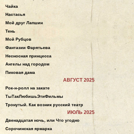
Чайка
Настасья
Мой друг Лапшин
Тень
Мой Рубцов
Фантазии Фарятьева
Несносная принцесса
Ангелы над городом
Пиковая дама
АВГУСТ 2025
Рок-н-ролл на закате
ТыТакЛюбишьЭтиФильмы
Тронутый. Как возник русский театр
ИЮЛЬ 2025
Двенадцатая ночь, или Что угодно
Сорочинская ярмарка