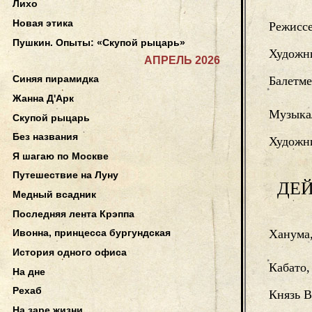
Лихо
Новая этика
Режисс
Пушкин. Опыты: «Скупой рыцарь»
Художн
АПРЕЛЬ 2026
Синяя пирамидка
Балетме
Жанна Д'Арк
Музыка
Скупой рыцарь
Без названия
Художн
Я шагаю по Москве
Путешествие на Луну
ДЕ
Медный всадник
Последняя лента Крэппа
Ханума,
Ивонна, принцесса бургундская
История одного офиса
Кабато,
На дне
Рехаб
Князь 
На заре жизни