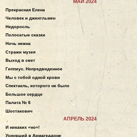
МАЙ 2024
Прекрасная Елена
Человек и джентльмен
Недоросль
Полосатые сказки
Ночь нежна
Стражи музея
Выход в свет
Гиппиус. Непредвиденное
Мы с тобой одной крови
Спектакль, которого не было
Большое сердце
Палата № 6
Шостакович
АПРЕЛЬ 2024
И никаких «но»!
Уснувший в Армагеддоне