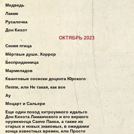
Медведь
Лакме
Русалочка
Дон Кихот
ОКТЯБРЬ 2023
Синяя птица
Мёртвые души. Хоррор
Бесприданница
Мармеладов
Квантовые сосиски доцента Юрского
Пеппи, или Не такая, как все
Ау
Моцарт и Сальери
Еще один поход хитроумного идальго
Дон Кихота Ламанчского и его верного
оруженосца Санчо Панса, а также их
старых и новых знакомых, в ожидании
конца известных времен, или Просто