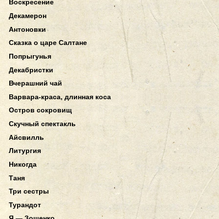
Воскресение
Декамерон
Антоновки
Сказка о царе Салтане
Попрыгунья
Декабристки
Вчерашний чай
Варвара-краса, длинная коса
Остров сокровищ
Скучный спектакль
Айсвилль
Литургия
Никогда
Таня
Три сестры
Турандот
Я — Зощенко