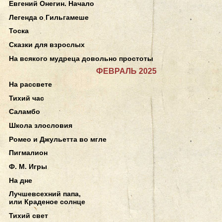
Евгений Онегин. Начало
Легенда о Гильгамеше
Тоска
Сказки для взрослых
На всякого мудреца довольно простоты
ФЕВРАЛЬ 2025
На рассвете
Тихий час
Саламбо
Школа злословия
Ромео и Джульетта во мгле
Пигмалион
Ф. М. Игры
На дне
Лучшевсехний папа,
или Краденое солнце
Тихий свет