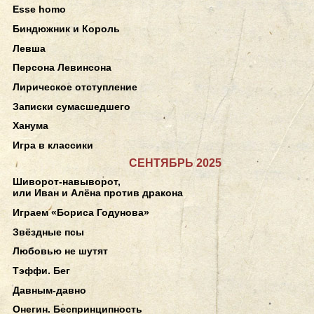
Esse homo
Биндюжник и Король
Левша
Персона Левинсона
Лирическое отступление
Записки сумасшедшего
Ханума
Игра в классики
СЕНТЯБРЬ 2025
Шиворот-навыворот,
или Иван и Алёна против дракона
Играем «Бориса Годунова»
Звёздные псы
Любовью не шутят
Тэффи. Бег
Давным-давно
Онегин. Беспринципность