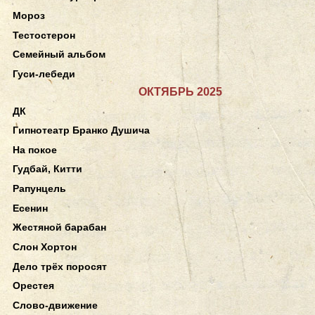
Мороз
Тестостерон
Семейный альбом
Гуси-лебеди
ОКТЯБРЬ 2025
ДК
Гипнотеатр Бранко Душича
На покое
Гудбай, Китти
Рапунцель
Есенин
Жестяной барабан
Слон Хортон
Дело трёх поросят
Орестея
Слово-движение