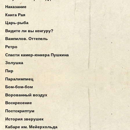
Наказание
Книга Рая
Царь-рыба
Видите ли вы кенгуру?
Вампилов. Оттепель
Ретро
Спасти камер-юнкера Пушкина
Золушка
Пир
Паралимпиец
Бом-бом-бом
Ворованный воздух
Воскресение
Постскриптум
История зверушек
Кабаре им. Мейерхольда