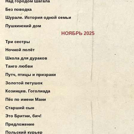
Над городом Шагала
Без поводка
Шурале. История одной семьи
Пушкинский дом
НОЯБРЬ 2025
Три сестры
Ночной полёт
Школа для дураков
Танго любви
Путч, птицы и призраки
Золотой петушок
Козинцев. Гоголиада
Пёс по имени Мани
Старший сын
Это Бритни, бич!
Предложение
Польский курьер