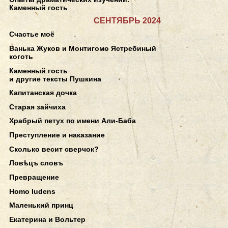
Каменный гость
СЕНТЯБРЬ 2024
Счастье моё
Ванька Жуков и Монтигомо Ястребиный
коготь
Каменный гость
и другие тексты Пушкина
Капитанская дочка
Старая зайчиха
Храбрый петух по имени Али-Баба
Преступление и наказание
Сколько весит сверчок?
Ловѣцъ словъ
Превращение
Homo ludens
Маленький принц
Екатерина и Вольтер