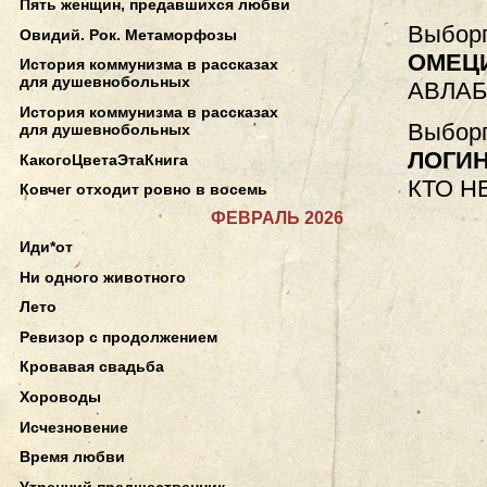
Пять женщин, предавшихся любви
Выборг
Овидий. Рок. Метаморфозы
ОМЕЦ
История коммунизма в рассказах
для душевнобольных
АВЛАБ
История коммунизма в рассказах
Выборг
для душевнобольных
ЛОГИ
КакогоЦветаЭтаКнига
КТО Н
Ковчег отходит ровно в восемь
ФЕВРАЛЬ 2026
Иди*от
Ни одного животного
Лето
Ревизор с продолжением
Кровавая свадьба
Хороводы
Исчезновение
Время любви
Утренний предшественник