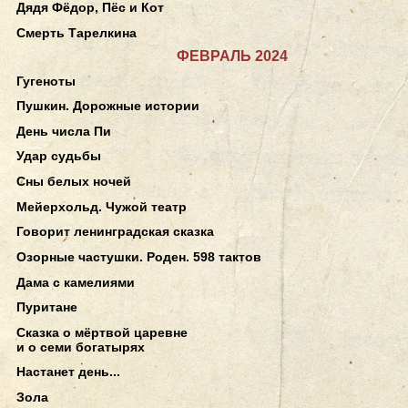
Дядя Фёдор, Пёс и Кот
Смерть Тарелкина
ФЕВРАЛЬ 2024
Гугеноты
Пушкин. Дорожные истории
День числа Пи
Удар судьбы
Сны белых ночей
Мейерхольд. Чужой театр
Говорит ленинградская сказка
Озорные частушки. Роден. 598 тактов
Дама с камелиями
Пуритане
Сказка о мёртвой царевне
и о семи богатырях
Настанет день...
Зола