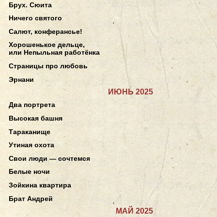
Брух. Сюита
Ничего святого
Салют, конферансье!
Хорошенькое дельце,
или Непыльная работёнка
Страницы про любовь
Эрнани
ИЮНЬ 2025
Два портрета
Высокая башня
Тараканище
Утиная охота
Свои люди — сочтемся
Белые ночи
Зойкина квартира
Брат Андрей
МАЙ 2025