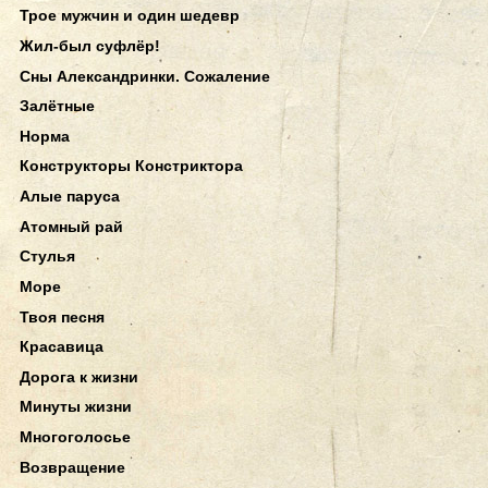
Трое мужчин и один шедевр
Жил-был суфлёр!
Сны Александринки. Сожаление
Залётные
Норма
Конструкторы Констриктора
Алые паруса
Атомный рай
Стулья
Море
Твоя песня
Красавица
Дорога к жизни
Минуты жизни
Многоголосье
Возвращение