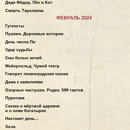
Дядя Фёдор, Пёс и Кот
Смерть Тарелкина
ФЕВРАЛЬ 2024
Гугеноты
Пушкин. Дорожные истории
День числа Пи
Удар судьбы
Сны белых ночей
Мейерхольд. Чужой театр
Говорит ленинградская сказка
Дама с камелиями
Озорные частушки. Роден. 598 тактов
Пуритане
Сказка о мёртвой царевне
и о семи богатырях
Настанет день...
Зола