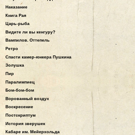
Наказание
Книга Рая
Царь-рыба
Видите ли вы кенгуру?
Вампилов. Оттепель
Ретро
Спасти камер-юнкера Пушкина
Золушка
Пир
Паралимпиец
Бом-бом-бом
Ворованный воздух
Воскресение
Постскриптум
История зверушек
Кабаре им. Мейерхольда