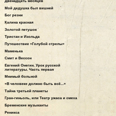
Двенадцать месяцев
Мой дедушка был вишней
Бог резни
Калина красная
Золотой петушок
Тристан и Изольда
Путешествие «Голубой стрелы»
Маменька
Смит и Вессон
Евгений Онегин. Урок русской
литературы. Часть первая
Мнимый больной
«В человеке должно быть всё...»
Тайна третьей планеты
Гран-гиньоль, или Театр ужаса и смеха
Бременские музыканты
Реникса