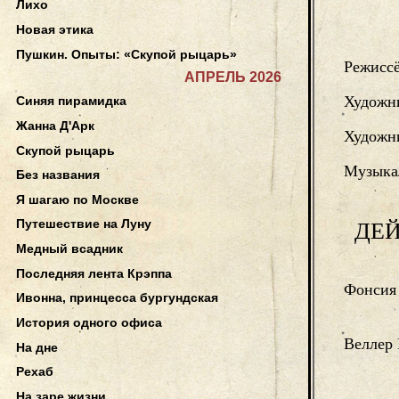
Лихо
Новая этика
Пушкин. Опыты: «Скупой рыцарь»
Режисс
АПРЕЛЬ 2026
Художн
Синяя пирамидка
Жанна Д'Арк
Художни
Скупой рыцарь
Музыка
Без названия
Я шагаю по Москве
Путешествие на Луну
ДЕ
Медный всадник
Последняя лента Крэппа
Фонсия
Ивонна, принцесса бургундская
История одного офиса
Веллер
На дне
Рехаб
На заре жизни