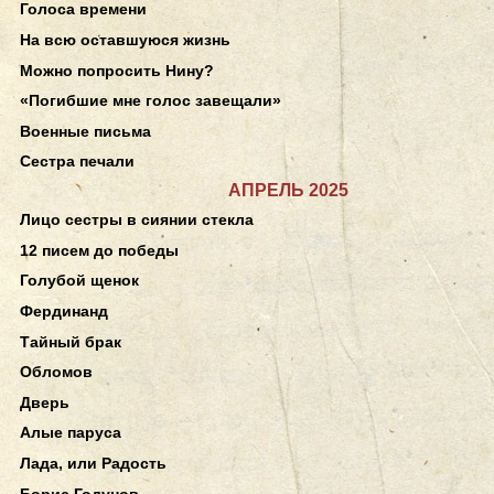
Голоса времени
На всю оставшуюся жизнь
Можно попросить Нину?
«Погибшие мне голос завещали»
Военные письма
Сестра печали
АПРЕЛЬ 2025
Лицо сестры в сиянии стекла
12 писем до победы
Голубой щенок
Фердинанд
Тайный брак
Обломов
Дверь
Алые паруса
Лада, или Радость
Борис Годунов