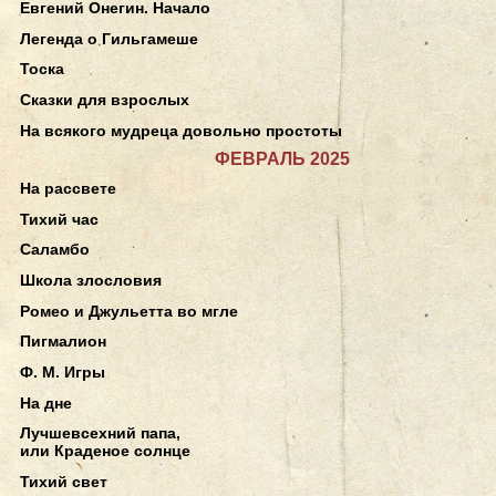
Евгений Онегин. Начало
Легенда о Гильгамеше
Тоска
Сказки для взрослых
На всякого мудреца довольно простоты
ФЕВРАЛЬ 2025
На рассвете
Тихий час
Саламбо
Школа злословия
Ромео и Джульетта во мгле
Пигмалион
Ф. М. Игры
На дне
Лучшевсехний папа,
или Краденое солнце
Тихий свет