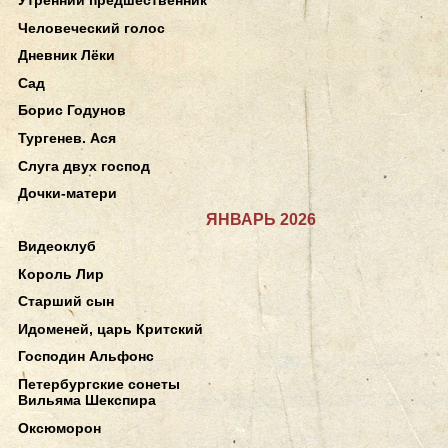
Человеческий голос
Дневник Лёки
Сад
Борис Годунов
Тургенев. Ася
Слуга двух господ
Дочки-матери
ЯНВАРЬ 2026
Видеоклуб
Король Лир
Старший сын
Идоменей, царь Критский
Господин Альфонс
Петербургские сонеты
Вильяма Шекспира
Оксюморон