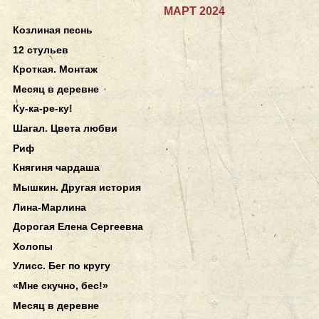
МАРТ 2024
Козлиная песнь
12 стульев
Кроткая. Монтаж
Месяц в деревне
Ку-ка-ре-ку!
Шагал. Цвета любви
Риф
Княгиня чардаша
Мышкин. Другая история
Лина-Марлина
Дорогая Елена Сергеевна
Холопы
Улисс. Бег по кругу
«Мне скучно, бес!»
Месяц в деревне