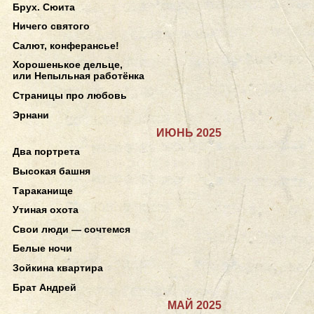
Брух. Сюита
Ничего святого
Салют, конферансье!
Хорошенькое дельце,
или Непыльная работёнка
Страницы про любовь
Эрнани
ИЮНЬ 2025
Два портрета
Высокая башня
Тараканище
Утиная охота
Свои люди — сочтемся
Белые ночи
Зойкина квартира
Брат Андрей
МАЙ 2025