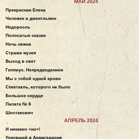
МАЙ 2024
Прекрасная Елена
Человек и джентльмен
Недоросль
Полосатые сказки
Ночь нежна
Стражи музея
Выход в свет
Гиппиус. Непредвиденное
Мы с тобой одной крови
Спектакль, которого не было
Большое сердце
Палата № 6
Шостакович
АПРЕЛЬ 2024
И никаких «но»!
Уснувший в Армагеддоне