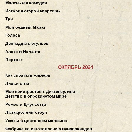
Маленькая комедия
История старой квартиры
Три
Мой бедный Марат
Голоса
Двенадцать стульев
Алеко и Иоланта
Портрет
ОКТЯБРЬ 2024
Как спрятать жирафа
Лисьи огни
Моё пристрастие к Диккенсу, или
Детство в опрокинутом мире
Ромео и Джульетта
Лайкароллингстоун
Ужасы в цветочном магазине
Фабрика по изготовлению вундеркиндов