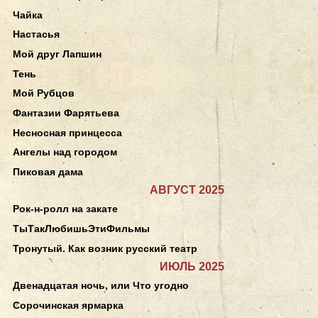
Чайка
Настасья
Мой друг Лапшин
Тень
Мой Рубцов
Фантазии Фарятьева
Несносная принцесса
Ангелы над городом
Пиковая дама
АВГУСТ 2025
Рок-н-ролл на закате
ТыТакЛюбишьЭтиФильмы
Тронутый. Как возник русский театр
ИЮЛЬ 2025
Двенадцатая ночь, или Что угодно
Сорочинская ярмарка