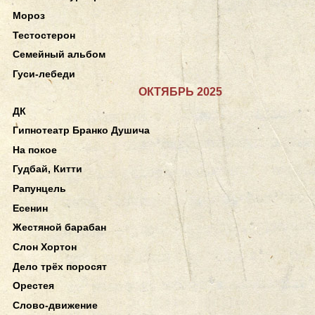
Мороз
Тестостерон
Семейный альбом
Гуси-лебеди
ОКТЯБРЬ 2025
ДК
Гипнотеатр Бранко Душича
На покое
Гудбай, Китти
Рапунцель
Есенин
Жестяной барабан
Слон Хортон
Дело трёх поросят
Орестея
Слово-движение