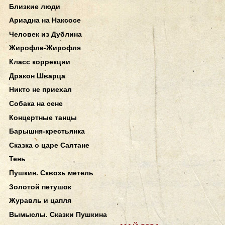
Близкие люди
Ариадна на Наксосе
Человек из Дублина
Жирофле-Жирофля
Класс коррекции
Дракон Шварца
Никто не приехал
Собака на сене
Концертные танцы
Барышня-крестьянка
Сказка о царе Салтане
Тень
Пушкин. Сквозь метель
Золотой петушок
Журавль и цапля
Вымыслы. Сказки Пушкина