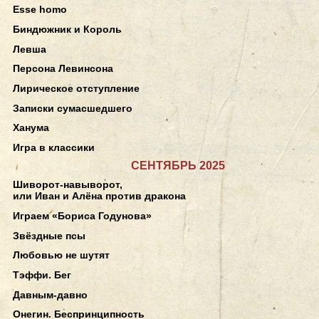
Esse homo
Биндюжник и Король
Левша
Персона Левинсона
Лирическое отступление
Записки сумасшедшего
Ханума
Игра в классики
СЕНТЯБРЬ 2025
Шиворот-навыворот,
или Иван и Алёна против дракона
Играем «Бориса Годунова»
Звёздные псы
Любовью не шутят
Тэффи. Бег
Давным-давно
Онегин. Беспринципность