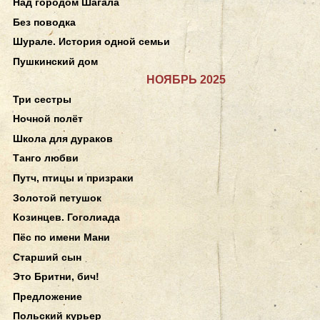
Над городом Шагала
Без поводка
Шурале. История одной семьи
Пушкинский дом
НОЯБРЬ 2025
Три сестры
Ночной полёт
Школа для дураков
Танго любви
Путч, птицы и призраки
Золотой петушок
Козинцев. Гоголиада
Пёс по имени Мани
Старший сын
Это Бритни, бич!
Предложение
Польский курьер