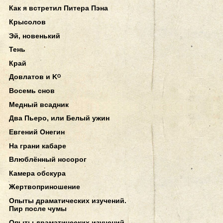
Как я встретил Питера Пэна
Крысолов
Эй, новенький
Тень
Край
Довлатов и Kᴼ
Восемь снов
Медный всадник
Два Пьеро, или Белый ужин
Евгений Онегин
На грани кабаре
Влюблённый носорог
Камера обскура
Жертвоприношение
Опыты драматических изучений.
Пир после чумы
Опыты драматических изучений.