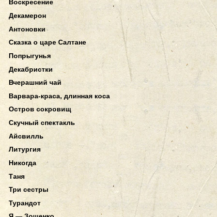
Воскресение
Декамерон
Антоновки
Сказка о царе Салтане
Попрыгунья
Декабристки
Вчерашний чай
Варвара-краса, длинная коса
Остров сокровищ
Скучный спектакль
Айсвилль
Литургия
Никогда
Таня
Три сестры
Турандот
Я — Зощенко