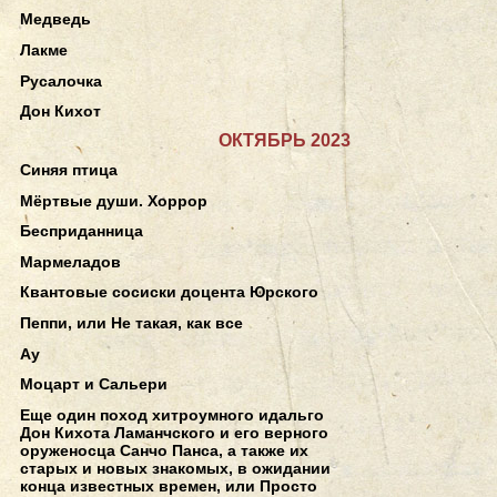
Медведь
Лакме
Русалочка
Дон Кихот
ОКТЯБРЬ 2023
Синяя птица
Мёртвые души. Хоррор
Бесприданница
Мармеладов
Квантовые сосиски доцента Юрского
Пеппи, или Не такая, как все
Ау
Моцарт и Сальери
Еще один поход хитроумного идальго
Дон Кихота Ламанчского и его верного
оруженосца Санчо Панса, а также их
старых и новых знакомых, в ожидании
конца известных времен, или Просто