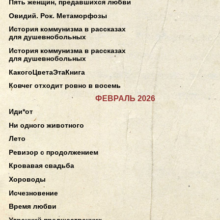
Пять женщин, предавшихся любви
Овидий. Рок. Метаморфозы
История коммунизма в рассказах
для душевнобольных
История коммунизма в рассказах
для душевнобольных
КакогоЦветаЭтаКнига
Ковчег отходит ровно в восемь
ФЕВРАЛЬ 2026
Иди*от
Ни одного животного
Лето
Ревизор с продолжением
Кровавая свадьба
Хороводы
Исчезновение
Время любви
Утренний предшественник