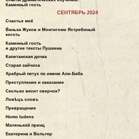
Каменный гость
СЕНТЯБРЬ 2024
Счастье моё
Ванька Жуков и Монтигомо Ястребиный
коготь
Каменный гость
и другие тексты Пушкина
Капитанская дочка
Старая зайчиха
Храбрый петух по имени Али-Баба
Преступление и наказание
Сколько весит сверчок?
Ловѣцъ словъ
Превращение
Homo ludens
Маленький принц
Екатерина и Вольтер