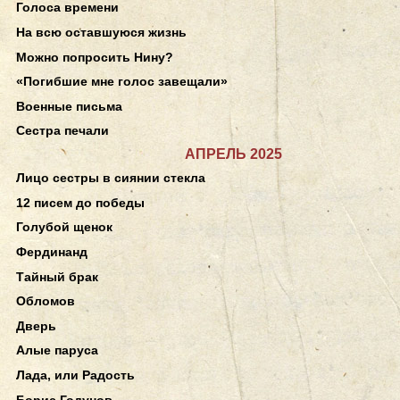
Голоса времени
На всю оставшуюся жизнь
Можно попросить Нину?
«Погибшие мне голос завещали»
Военные письма
Сестра печали
АПРЕЛЬ 2025
Лицо сестры в сиянии стекла
12 писем до победы
Голубой щенок
Фердинанд
Тайный брак
Обломов
Дверь
Алые паруса
Лада, или Радость
Борис Годунов