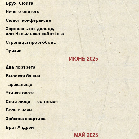
Брух. Сюита
Ничего святого
Салют, конферансье!
Хорошенькое дельце,
или Непыльная работёнка
Страницы про любовь
Эрнани
ИЮНЬ 2025
Два портрета
Высокая башня
Тараканище
Утиная охота
Свои люди — сочтемся
Белые ночи
Зойкина квартира
Брат Андрей
МАЙ 2025