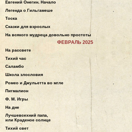
Евгений Онегин. Начало
Легенда о Гильгамеше
Тоска
Сказки для взрослых
На всякого мудреца довольно простоты
ФЕВРАЛЬ 2025
На рассвете
Тихий час
Саламбо
Школа злословия
Ромео и Джульетта во мгле
Пигмалион
Ф. М. Игры
На дне
Лучшевсехний папа,
или Краденое солнце
Тихий свет