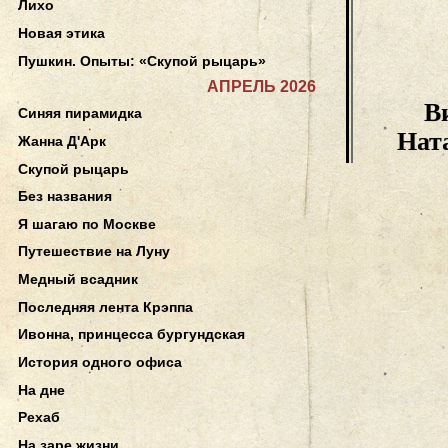
Лихо
Новая этика
Пушкин. Опыты: «Скупой рыцарь»
АПРЕЛЬ 2026
В
Синяя пирамидка
Нат
Жанна Д'Арк
Скупой рыцарь
Без названия
Я шагаю по Москве
Путешествие на Луну
Медный всадник
Последняя лента Крэппа
Ивонна, принцесса бургундская
История одного офиса
На дне
Рехаб
На заре жизни