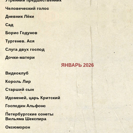
Человеческий голос
Дневник Лёки
Сад
Борис Годунов
Тургенев. Ася
Слуга двух господ
Дочки-матери
ЯНВАРЬ 2026
Видеоклуб
Король Лир
Старший сын
Идоменей, царь Критский
Господин Альфонс
Петербургские сонеты
Вильяма Шекспира
Оксюморон