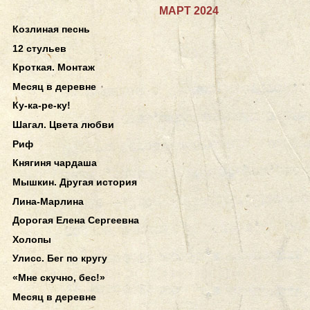
МАРТ 2024
Козлиная песнь
12 стульев
Кроткая. Монтаж
Месяц в деревне
Ку-ка-ре-ку!
Шагал. Цвета любви
Риф
Княгиня чардаша
Мышкин. Другая история
Лина-Марлина
Дорогая Елена Сергеевна
Холопы
Улисс. Бег по кругу
«Мне скучно, бес!»
Месяц в деревне