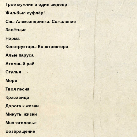
Трое мужчин и один шедевр
Жил-был суфлёр!
Сны Александринки. Сожаление
Залётные
Норма
Конструкторы Констриктора
Алые паруса
Атомный рай
Стулья
Море
Твоя песня
Красавица
Дорога к жизни
Минуты жизни
Многоголосье
Возвращение