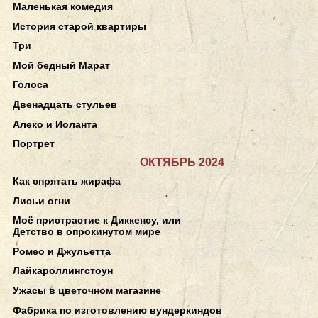
Маленькая комедия
История старой квартиры
Три
Мой бедный Марат
Голоса
Двенадцать стульев
Алеко и Иоланта
Портрет
ОКТЯБРЬ 2024
Как спрятать жирафа
Лисьи огни
Моё пристрастие к Диккенсу, или
Детство в опрокинутом мире
Ромео и Джульетта
Лайкароллингстоун
Ужасы в цветочном магазине
Фабрика по изготовлению вундеркиндов