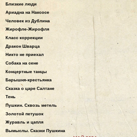
Близкие люди
Ариадна на Наксосе
Человек из Дублина
Жирофле-Жирофля
Класс коррекции
Дракон Шварца
Никто не приехал
Собака на сене
Концертные танцы
Барышня-крестьянка
Сказка о царе Салтане
Тень
Пушкин. Сквозь метель
Золотой петушок
Журавль и цапля
Вымыслы. Сказки Пушкина