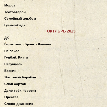
Мороз
Тестостерон
Семейный альбом
Гуси-лебеди
ОКТЯБРЬ 2025
ДК
Гипнотеатр Бранко Душича
На покое
Гудбай, Китти
Рапунцель
Есенин
Жестяной барабан
Слон Хортон
Дело трёх поросят
Орестея
Слово-движение