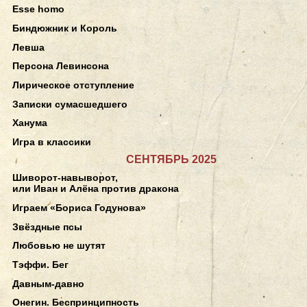
Esse homo
Биндюжник и Король
Левша
Персона Левинсона
Лирическое отступление
Записки сумасшедшего
Ханума
Игра в классики
СЕНТЯБРЬ 2025
Шиворот-навыворот,
или Иван и Алёна против дракона
Играем «Бориса Годунова»
Звёздные псы
Любовью не шутят
Тэффи. Бег
Давным-давно
Онегин. Беспринципность