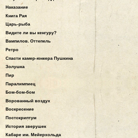
Наказание
Книга Рая
Царь-рыба
Видите ли вы кенгуру?
Вампилов. Оттепель
Ретро
Спасти камер-юнкера Пушкина
Золушка
Пир
Паралимпиец
Бом-бом-бом
Ворованный воздух
Воскресение
Постскриптум
История зверушек
Кабаре им. Мейерхольда