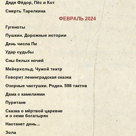
Дядя Фёдор, Пёс и Кот
Смерть Тарелкина
ФЕВРАЛЬ 2024
Гугеноты
Пушкин. Дорожные истории
День числа Пи
Удар судьбы
Сны белых ночей
Мейерхольд. Чужой театр
Говорит ленинградская сказка
Озорные частушки. Роден. 598 тактов
Дама с камелиями
Пуритане
Сказка о мёртвой царевне
и о семи богатырях
Настанет день...
Зола