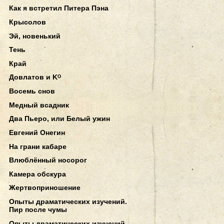
Как я встретил Питера Пэна
Крысолов
Эй, новенький
Тень
Край
Довлатов и Kᴼ
Восемь снов
Медный всадник
Два Пьеро, или Белый ужин
Евгений Онегин
На грани кабаре
Влюблённый носорог
Камера обскура
Жертвоприношение
Опыты драматических изучений.
Пир после чумы
Опыты драматических изучений.