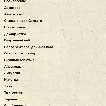
Воскресение
Декамерон
Антоновки
Сказка о царе Салтане
Попрыгунья
Декабристки
Вчерашний чай
Варвара-краса, длинная коса
Остров сокровищ
Скучный спектакль
Айсвилль
Литургия
Никогда
Таня
Три сестры
Турандот
Я — Зощенко