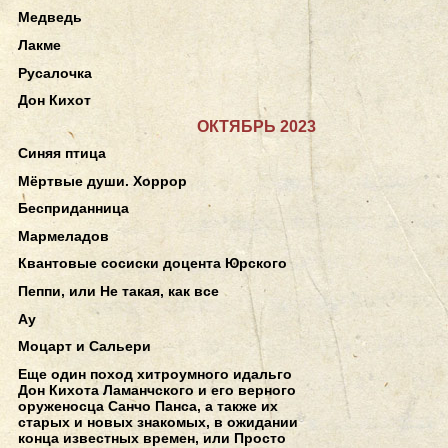
Медведь
Лакме
Русалочка
Дон Кихот
ОКТЯБРЬ 2023
Синяя птица
Мёртвые души. Хоррор
Бесприданница
Мармеладов
Квантовые сосиски доцента Юрского
Пеппи, или Не такая, как все
Ау
Моцарт и Сальери
Еще один поход хитроумного идальго
Дон Кихота Ламанчского и его верного
оруженосца Санчо Панса, а также их
старых и новых знакомых, в ожидании
конца известных времен, или Просто