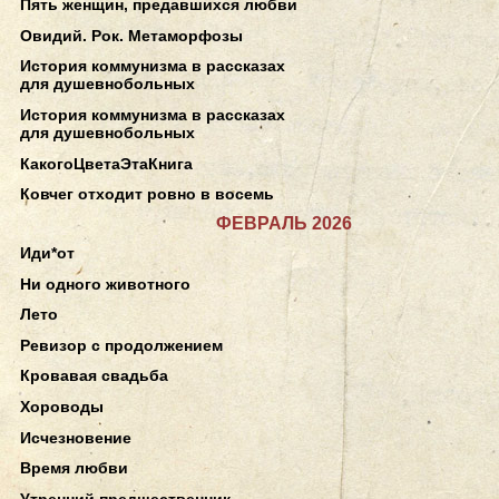
Пять женщин, предавшихся любви
Овидий. Рок. Метаморфозы
История коммунизма в рассказах
для душевнобольных
История коммунизма в рассказах
для душевнобольных
КакогоЦветаЭтаКнига
Ковчег отходит ровно в восемь
ФЕВРАЛЬ 2026
Иди*от
Ни одного животного
Лето
Ревизор с продолжением
Кровавая свадьба
Хороводы
Исчезновение
Время любви
Утренний предшественник