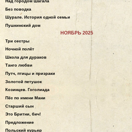
Над городом Шагала
Без поводка
Шурале. История одной семьи
Пушкинский дом
НОЯБРЬ 2025
Три сестры
Ночной полёт
Школа для дураков
Танго любви
Путч, птицы и призраки
Золотой петушок
Козинцев. Гоголиада
Пёс по имени Мани
Старший сын
Это Бритни, бич!
Предложение
Польский курьер