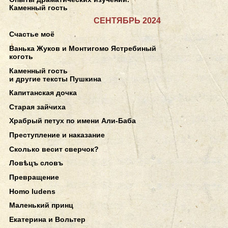
Каменный гость
СЕНТЯБРЬ 2024
Счастье моё
Ванька Жуков и Монтигомо Ястребиный
коготь
Каменный гость
и другие тексты Пушкина
Капитанская дочка
Старая зайчиха
Храбрый петух по имени Али-Баба
Преступление и наказание
Сколько весит сверчок?
Ловѣцъ словъ
Превращение
Homo ludens
Маленький принц
Екатерина и Вольтер