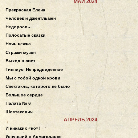
МАЙ 2024
Прекрасная Елена
Человек и джентльмен
Недоросль
Полосатые сказки
Ночь нежна
Стражи музея
Выход в свет
Гиппиус. Непредвиденное
Мы с тобой одной крови
Спектакль, которого не было
Большое сердце
Палата № 6
Шостакович
АПРЕЛЬ 2024
И никаких «но»!
Уснувший в Армагеддоне