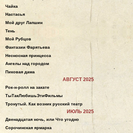
Чайка
Настасья
Мой друг Лапшин
Тень
Мой Рубцов
Фантазии Фарятьева
Несносная принцесса
Ангелы над городом
Пиковая дама
АВГУСТ 2025
Рок-н-ролл на закате
ТыТакЛюбишьЭтиФильмы
Тронутый. Как возник русский театр
ИЮЛЬ 2025
Двенадцатая ночь, или Что угодно
Сорочинская ярмарка