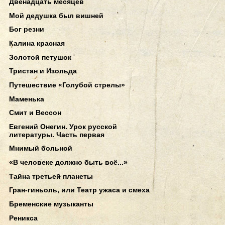
Двенадцать месяцев
Мой дедушка был вишней
Бог резни
Калина красная
Золотой петушок
Тристан и Изольда
Путешествие «Голубой стрелы»
Маменька
Смит и Вессон
Евгений Онегин. Урок русской
литературы. Часть первая
Мнимый больной
«В человеке должно быть всё...»
Тайна третьей планеты
Гран-гиньоль, или Театр ужаса и смеха
Бременские музыканты
Реникса