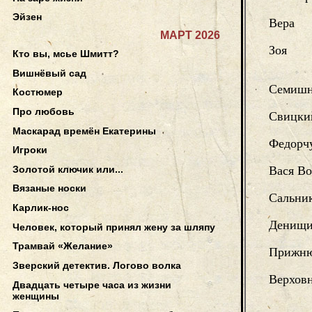
Эйзен
Вера
МАРТ 2026
Зоя
Кто вы, мсье Шмитт?
Вишнёвый сад
Семиш
Костюмер
Про любовь
Свицки
Маскарад времён Екатерины
Федорчу
Игроки
Золотой ключик или...
Вася Во
Вязаные носки
Сальни
Карлик-нос
Денищи
Человек, который принял жену за шляпу
Трамвай «Желание»
Прижн
Зверский детектив. Логово волка
Верхов
Двадцать четыре часа из жизни
женщины