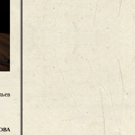
льев
ОВА