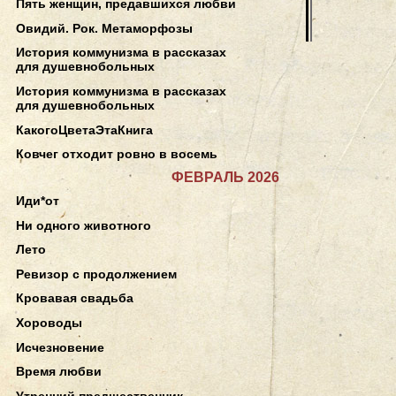
Пять женщин, предавшихся любви
Овидий. Рок. Метаморфозы
История коммунизма в рассказах
для душевнобольных
История коммунизма в рассказах
для душевнобольных
КакогоЦветаЭтаКнига
Ковчег отходит ровно в восемь
ФЕВРАЛЬ 2026
Иди*от
Ни одного животного
Лето
Ревизор с продолжением
Кровавая свадьба
Хороводы
Исчезновение
Время любви
Утренний предшественник