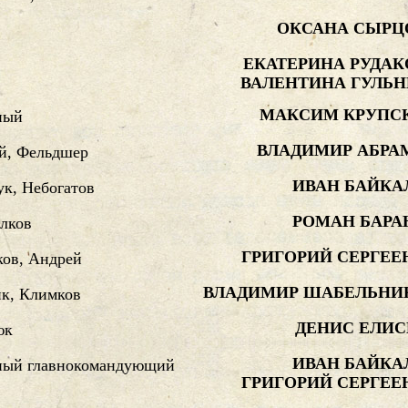
ОКСАНА СЫРЦ
ЕКАТЕРИНА РУДАК
ВАЛЕНТИНА ГУЛЬН
МАКСИМ КРУПС
ный
ВЛАДИМИР АБРА
й, Фельдшер
ИВАН БАЙКА
к, Небогатов
РОМАН БАРА
лков
ГРИГОРИЙ СЕРГЕЕ
ков, Андрей
ВЛАДИМИР ШАБЕЛЬНИ
к, Климков
ДЕНИС ЕЛИС
юк
ИВАН БАЙКА
ный главнокомандующий
ГРИГОРИЙ СЕРГЕЕ