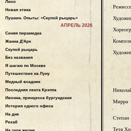
Лихо
Режисс
Новая этика
Художн
Пушкин. Опыты: «Скупой рыцарь»
АПРЕЛЬ 2026
Хореог
Синяя пирамидка
Композ
Жанна Д'Арк
Скупой рыцарь
Художни
Без названия
Я шагаю по Москве
Путешествие на Луну
Медный всадник
Никола
Последняя лента Крэппа
Ивонна, принцесса бургундская
Мирра
История одного офиса
На дне
Степан
Рехаб
Тетя Хр
На заре жизни