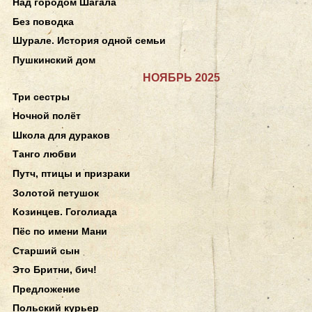
Над городом Шагала
Без поводка
Шурале. История одной семьи
Пушкинский дом
НОЯБРЬ 2025
Три сестры
Ночной полёт
Школа для дураков
Танго любви
Путч, птицы и призраки
Золотой петушок
Козинцев. Гоголиада
Пёс по имени Мани
Старший сын
Это Бритни, бич!
Предложение
Польский курьер