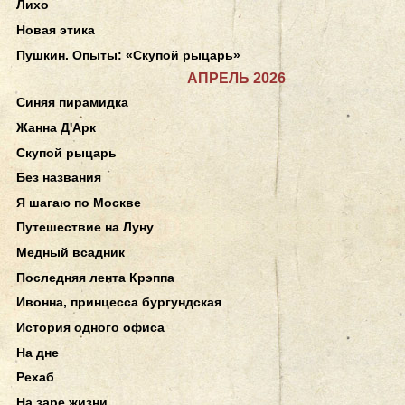
Лихо
Новая этика
Пушкин. Опыты: «Скупой рыцарь»
АПРЕЛЬ 2026
Синяя пирамидка
Жанна Д'Арк
Скупой рыцарь
Без названия
Я шагаю по Москве
Путешествие на Луну
Медный всадник
Последняя лента Крэппа
Ивонна, принцесса бургундская
История одного офиса
На дне
Рехаб
На заре жизни