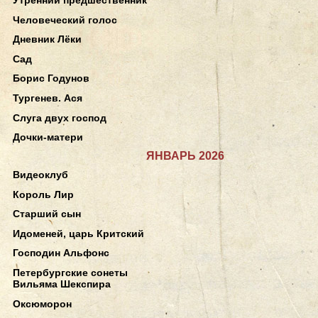
Человеческий голос
Дневник Лёки
Сад
Борис Годунов
Тургенев. Ася
Слуга двух господ
Дочки-матери
ЯНВАРЬ 2026
Видеоклуб
Король Лир
Старший сын
Идоменей, царь Критский
Господин Альфонс
Петербургские сонеты
Вильяма Шекспира
Оксюморон