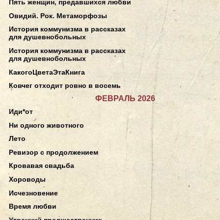
Пять женщин, предавшихся любви
Овидий. Рок. Метаморфозы
История коммунизма в рассказах
для душевнобольных
История коммунизма в рассказах
для душевнобольных
КакогоЦветаЭтаКнига
Ковчег отходит ровно в восемь
ФЕВРАЛЬ 2026
Иди*от
Ни одного животного
Лето
Ревизор с продолжением
Кровавая свадьба
Хороводы
Исчезновение
Время любви
Утренний предшественник