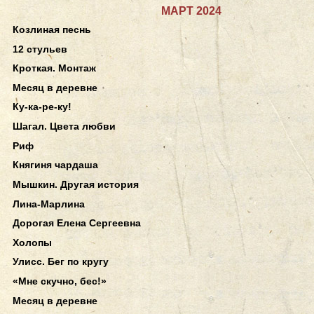
МАРТ 2024
Козлиная песнь
12 стульев
Кроткая. Монтаж
Месяц в деревне
Ку-ка-ре-ку!
Шагал. Цвета любви
Риф
Княгиня чардаша
Мышкин. Другая история
Лина-Марлина
Дорогая Елена Сергеевна
Холопы
Улисс. Бег по кругу
«Мне скучно, бес!»
Месяц в деревне