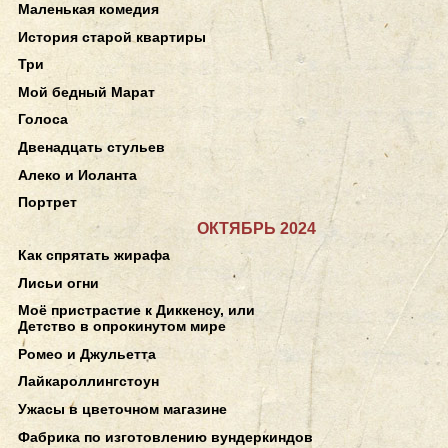
Маленькая комедия
История старой квартиры
Три
Мой бедный Марат
Голоса
Двенадцать стульев
Алеко и Иоланта
Портрет
ОКТЯБРЬ 2024
Как спрятать жирафа
Лисьи огни
Моё пристрастие к Диккенсу, или
Детство в опрокинутом мире
Ромео и Джульетта
Лайкароллингстоун
Ужасы в цветочном магазине
Фабрика по изготовлению вундеркиндов