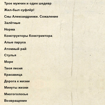
Трое мужчин и один шедевр
Жил-был суфлёр!
Сны Александринки. Сожаление
Залётные
Норма
Конструкторы Констриктора
Алые паруса
Атомный рай
Стулья
Море
Твоя песня
Красавица
Дорога к жизни
Минуты жизни
Многоголосье
Возвращение