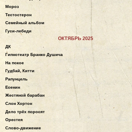
Мороз
Тестостерон
Семейный альбом
Гуси-лебеди
ОКТЯБРЬ 2025
ДК
Гипнотеатр Бранко Душича
На покое
Гудбай, Китти
Рапунцель
Есенин
Жестяной барабан
Слон Хортон
Дело трёх поросят
Орестея
Слово-движение