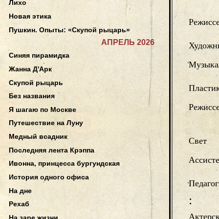
Лихо
Новая этика
Режисс
Пушкин. Опыты: «Скупой рыцарь»
АПРЕЛЬ 2026
Художн
Синяя пирамидка
Музыка
Жанна Д'Арк
Скупой рыцарь
Пласти
Без названия
Режиссе
Я шагаю по Москве
Путешествие на Луну
Медный всадник
Свет
Последняя лента Крэппа
Ассисте
Ивонна, принцесса бургундская
История одного офиса
Педагог
На дне
:
Рехаб
Актерск
На заре жизни