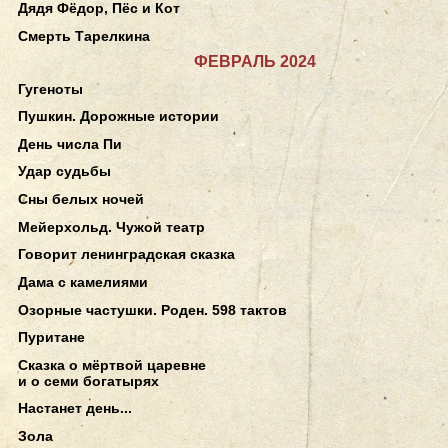
Дядя Фёдор, Пёс и Кот
Смерть Тарелкина
ФЕВРАЛЬ 2024
Гугеноты
Пушкин. Дорожные истории
День числа Пи
Удар судьбы
Сны белых ночей
Мейерхольд. Чужой театр
Говорит ленинградская сказка
Дама с камелиями
Озорные частушки. Роден. 598 тактов
Пуритане
Сказка о мёртвой царевне
и о семи богатырях
Настанет день...
Зола