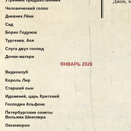
Джон, 
Человеческий голос
Дневник Лёки
Сад
Борис Годунов
Тургенев. Ася
Слуга двух господ
Дочки-матери
ЯНВАРЬ 2026
Видеоклуб
Король Лир
Старший сын
Идоменей, царь Критский
Господин Альфонс
Петербургские сонеты
Вильяма Шекспира
Оксюморон