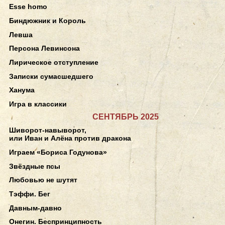
Esse homo
Биндюжник и Король
Левша
Персона Левинсона
Лирическое отступление
Записки сумасшедшего
Ханума
Игра в классики
СЕНТЯБРЬ 2025
Шиворот-навыворот,
или Иван и Алёна против дракона
Играем «Бориса Годунова»
Звёздные псы
Любовью не шутят
Тэффи. Бег
Давным-давно
Онегин. Беспринципность