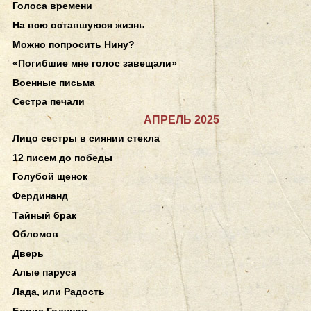
Голоса времени
На всю оставшуюся жизнь
Можно попросить Нину?
«Погибшие мне голос завещали»
Военные письма
Сестра печали
АПРЕЛЬ 2025
Лицо сестры в сиянии стекла
12 писем до победы
Голубой щенок
Фердинанд
Тайный брак
Обломов
Дверь
Алые паруса
Лада, или Радость
Борис Годунов