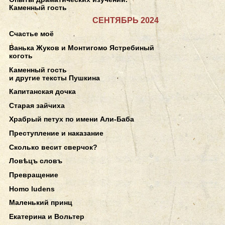
Каменный гость
СЕНТЯБРЬ 2024
Счастье моё
Ванька Жуков и Монтигомо Ястребиный
коготь
Каменный гость
и другие тексты Пушкина
Капитанская дочка
Старая зайчиха
Храбрый петух по имени Али-Баба
Преступление и наказание
Сколько весит сверчок?
Ловѣцъ словъ
Превращение
Homo ludens
Маленький принц
Екатерина и Вольтер