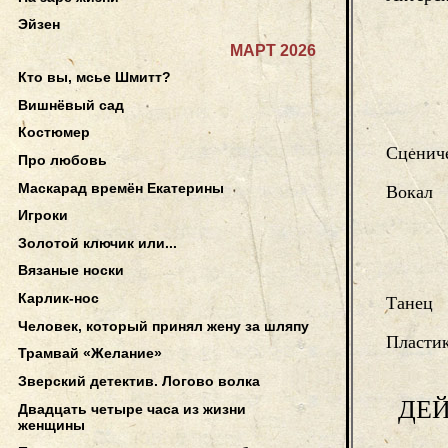
Эйзен
МАРТ 2026
Кто вы, мсье Шмитт?
Вишнёвый сад
Костюмер
Сцениче
Про любовь
Маскарад времён Екатерины
Вокал
Игроки
Золотой ключик или...
Вязаные носки
Карлик-нос
Танец
Человек, который принял жену за шляпу
Пласти
Трамвай «Желание»
Зверский детектив. Логово волка
ДЕ
Двадцать четыре часа из жизни
женщины