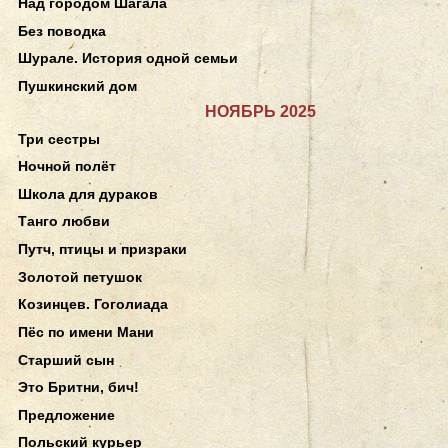
Над городом Шагала
Без поводка
Шурале. История одной семьи
Пушкинский дом
НОЯБРЬ 2025
Три сестры
Ночной полёт
Школа для дураков
Танго любви
Путч, птицы и призраки
Золотой петушок
Козинцев. Гоголиада
Пёс по имени Мани
Старший сын
Это Бритни, бич!
Предложение
Польский курьер