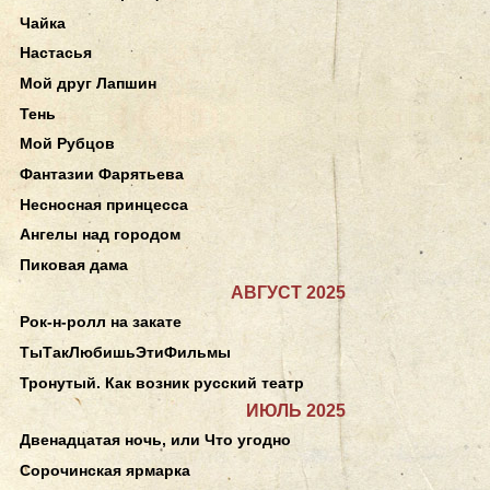
Чайка
Настасья
Мой друг Лапшин
Тень
Мой Рубцов
Фантазии Фарятьева
Несносная принцесса
Ангелы над городом
Пиковая дама
АВГУСТ 2025
Рок-н-ролл на закате
ТыТакЛюбишьЭтиФильмы
Тронутый. Как возник русский театр
ИЮЛЬ 2025
Двенадцатая ночь, или Что угодно
Сорочинская ярмарка