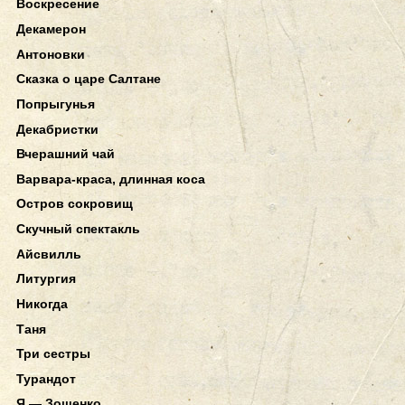
Воскресение
Декамерон
Антоновки
Сказка о царе Салтане
Попрыгунья
Декабристки
Вчерашний чай
Варвара-краса, длинная коса
Остров сокровищ
Скучный спектакль
Айсвилль
Литургия
Никогда
Таня
Три сестры
Турандот
Я — Зощенко