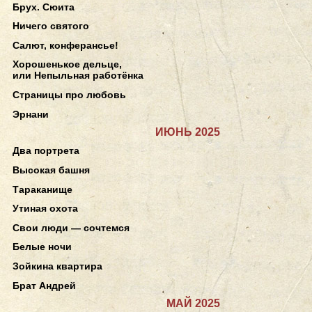
Брух. Сюита
Ничего святого
Салют, конферансье!
Хорошенькое дельце,
или Непыльная работёнка
Страницы про любовь
Эрнани
ИЮНЬ 2025
Два портрета
Высокая башня
Тараканище
Утиная охота
Свои люди — сочтемся
Белые ночи
Зойкина квартира
Брат Андрей
МАЙ 2025