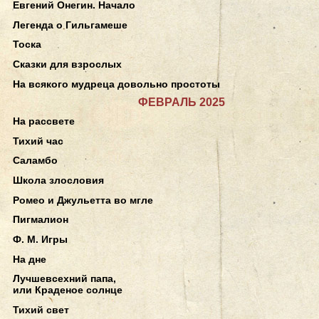
Евгений Онегин. Начало
Легенда о Гильгамеше
Тоска
Сказки для взрослых
На всякого мудреца довольно простоты
ФЕВРАЛЬ 2025
На рассвете
Тихий час
Саламбо
Школа злословия
Ромео и Джульетта во мгле
Пигмалион
Ф. М. Игры
На дне
Лучшевсехний папа,
или Краденое солнце
Тихий свет