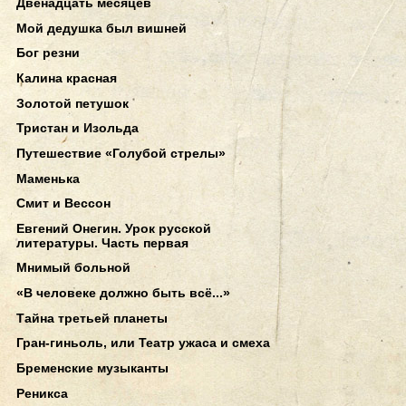
Двенадцать месяцев
Мой дедушка был вишней
Бог резни
Калина красная
Золотой петушок
Тристан и Изольда
Путешествие «Голубой стрелы»
Маменька
Смит и Вессон
Евгений Онегин. Урок русской
литературы. Часть первая
Мнимый больной
«В человеке должно быть всё...»
Тайна третьей планеты
Гран-гиньоль, или Театр ужаса и смеха
Бременские музыканты
Реникса