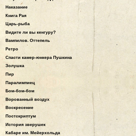
Наказание
Книга Рая
Царь-рыба
Видите ли вы кенгуру?
Вампилов. Оттепель
Ретро
Спасти камер-юнкера Пушкина
Золушка
Пир
Паралимпиец
Бом-бом-бом
Ворованный воздух
Воскресение
Постскриптум
История зверушек
Кабаре им. Мейерхольда