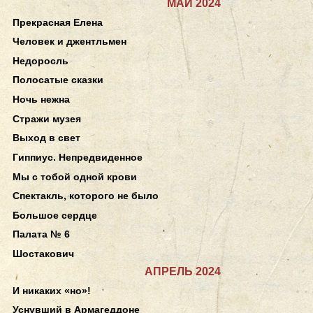
МАЙ 2024
Прекрасная Елена
Человек и джентльмен
Недоросль
Полосатые сказки
Ночь нежна
Стражи музея
Выход в свет
Гиппиус. Непредвиденное
Мы с тобой одной крови
Спектакль, которого не было
Большое сердце
Палата № 6
Шостакович
АПРЕЛЬ 2024
И никаких «но»!
Уснувший в Армагеддоне