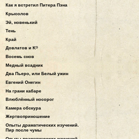
Как я встретил Питера Пэна
Крысолов
Эй, новенький
Тень
Край
Довлатов и Kᴼ
Восемь снов
Медный всадник
Два Пьеро, или Белый ужин
Евгений Онегин
На грани кабаре
Влюблённый носорог
Камера обскура
Жертвоприношение
Опыты драматических изучений.
Пир после чумы
Опыты драматических изучений.