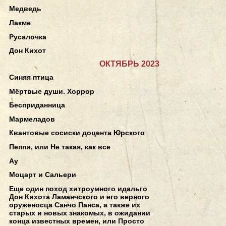
Медведь
Лакме
Русалочка
Дон Кихот
ОКТЯБРЬ 2023
Синяя птица
Мёртвые души. Хоррор
Бесприданница
Мармеладов
Квантовые сосиски доцента Юрского
Пеппи, или Не такая, как все
Ау
Моцарт и Сальери
Еще один поход хитроумного идальго
Дон Кихота Ламанчского и его верного
оруженосца Санчо Панса, а также их
старых и новых знакомых, в ожидании
конца известных времен, или Просто