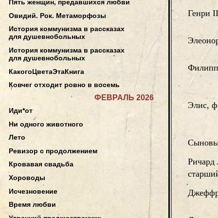
Пять женщин, предавшихся любви
Генри I
Овидий. Рок. Метаморфозы
История коммунизма в рассказах
для душевнобольных
Элеонор
История коммунизма в рассказах
для душевнобольных
Филипп
КакогоЦветаЭтаКнига
Ковчег отходит ровно в восемь
ФЕВРАЛЬ 2026
Элис, ф
Иди*от
Ни одного животного
Лето
Сыновья
Ревизор с продолжением
Ричард 
Кровавая свадьба
старши
Хороводы
Исчезновение
Джеффр
Время любви
Утренний предшественник