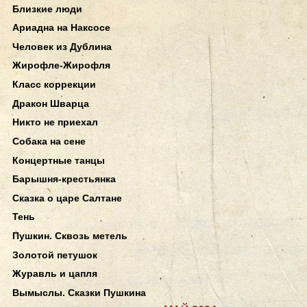
Близкие люди
Ариадна на Наксосе
Человек из Дублина
Жирофле-Жирофля
Класс коррекции
Дракон Шварца
Никто не приехал
Собака на сене
Концертные танцы
Барышня-крестьянка
Сказка о царе Салтане
Тень
Пушкин. Сквозь метель
Золотой петушок
Журавль и цапля
Вымыслы. Сказки Пушкина