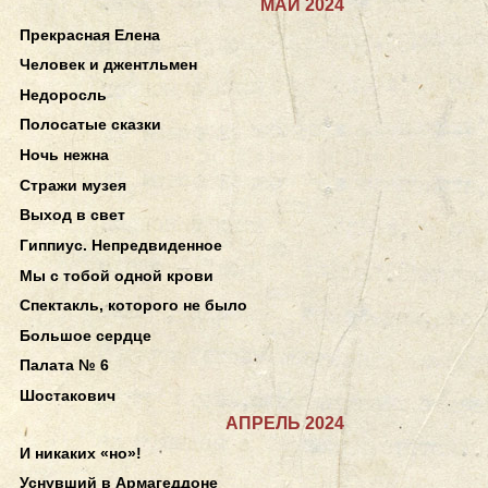
МАЙ 2024
Прекрасная Елена
Человек и джентльмен
Недоросль
Полосатые сказки
Ночь нежна
Стражи музея
Выход в свет
Гиппиус. Непредвиденное
Мы с тобой одной крови
Спектакль, которого не было
Большое сердце
Палата № 6
Шостакович
АПРЕЛЬ 2024
И никаких «но»!
Уснувший в Армагеддоне