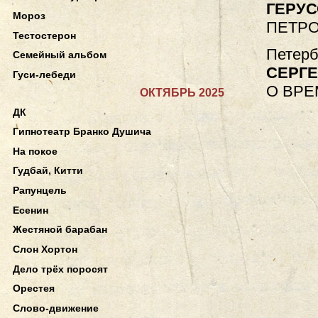
ГЕРУС
Мороз
ПЕТРО
Тестостерон
Петерб
Семейный альбом
СЕРГЕ
Гуси-лебеди
О ВРЕ
ОКТЯБРЬ 2025
ДК
Гипнотеатр Бранко Душича
На покое
Гудбай, Китти
Рапунцель
Есенин
Жестяной барабан
Слон Хортон
Дело трёх поросят
Орестея
Слово-движение