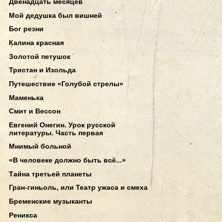
Двенадцать месяцев
Мой дедушка был вишней
Бог резни
Калина красная
Золотой петушок
Тристан и Изольда
Путешествие «Голубой стрелы»
Маменька
Смит и Вессон
Евгений Онегин. Урок русской
литературы. Часть первая
Мнимый больной
«В человеке должно быть всё...»
Тайна третьей планеты
Гран-гиньоль, или Театр ужаса и смеха
Бременские музыканты
Реникса