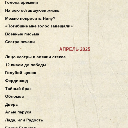
Голоса времени
На всю оставшуюся жизнь
Можно попросить Нину?
«Погибшие мне голос завещали»
Военные письма
Сестра печали
АПРЕЛЬ 2025
Лицо сестры в сиянии стекла
12 писем до победы
Голубой щенок
Фердинанд
Тайный брак
Обломов
Дверь
Алые паруса
Лада, или Радость
Борис Годунов