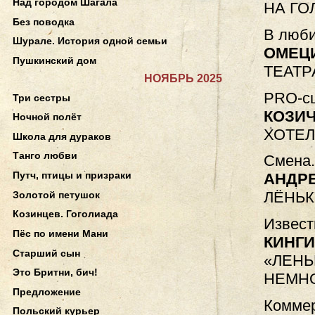
Над городом Шагала
НА ГО
Без поводка
В люби
Шурале. История одной семьи
ОМЕЦ
Пушкинский дом
ТЕАТР
НОЯБРЬ 2025
PRO-сц
Три сестры
КОЗИ
Ночной полёт
ХОТЕЛ
Школа для дураков
Танго любви
Смена.
Путч, птицы и призраки
АНДР
ЛЁНЬК
Золотой петушок
Козинцев. Гоголиада
Извест
Пёс по имени Мани
КИНГ
Старший сын
«ЛЕНЬ
Это Бритни, бич!
НЕМНО
Предложение
Коммер
Польский курьер