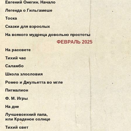
Евгений Онегин. Начало
Легенда о Гильгамеше
Тоска
Сказки для взрослых
На всякого мудреца довольно простоты
ФЕВРАЛЬ 2025
На рассвете
Тихий час
Саламбо
Школа злословия
Ромео и Джульетта во мгле
Пигмалион
Ф. М. Игры
На дне
Лучшевсехний папа,
или Краденое солнце
Тихий свет