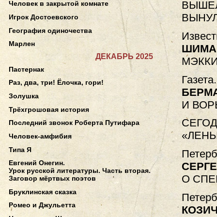
ВЫШЕЛ
Человек в закрытой комнате
ВЫНУЛ
Игрок Достоевского
География одиночества
Извест
Марлен
ШИМА
ДЕКАБРЬ 2025
МЭККИ
Пастернак
Газета
Раз, два, три! Ёлочка, гори!
БЕРМ
Золушка
И ВОР
Трёхгрошовая история
СЕГОД
Последний звонок Роберта Путифара
«ЛЕНЬ
Человек-амфибия
Типа Я
Петерб
Евгений Онегин.
СЕРГЕ
Урок русской литературы. Часть вторая.
О СПЕ
Заговор мёртвых поэтов
Бруклинская сказка
Петерб
Ромео и Джульетта
КОЗИ