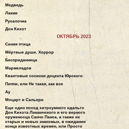
Медведь
Лакме
Русалочка
Дон Кихот
ОКТЯБРЬ 2023
Синяя птица
Мёртвые души. Хоррор
Бесприданница
Мармеладов
Квантовые сосиски доцента Юрского
Пеппи, или Не такая, как все
Ау
Моцарт и Сальери
Еще один поход хитроумного идальго
Дон Кихота Ламанчского и его верного
оруженосца Санчо Панса, а также их
старых и новых знакомых, в ожидании
конца известных времен, или Просто