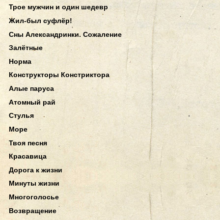
Трое мужчин и один шедевр
Жил-был суфлёр!
Сны Александринки. Сожаление
Залётные
Норма
Конструкторы Констриктора
Алые паруса
Атомный рай
Стулья
Море
Твоя песня
Красавица
Дорога к жизни
Минуты жизни
Многоголосье
Возвращение