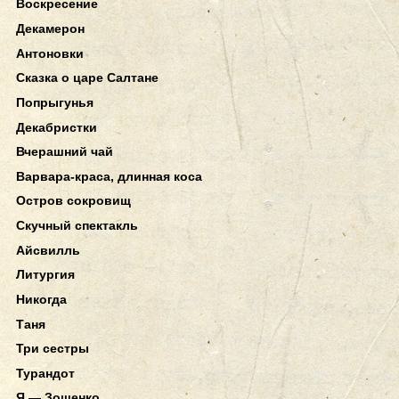
Воскресение
Декамерон
Антоновки
Сказка о царе Салтане
Попрыгунья
Декабристки
Вчерашний чай
Варвара-краса, длинная коса
Остров сокровищ
Скучный спектакль
Айсвилль
Литургия
Никогда
Таня
Три сестры
Турандот
Я — Зощенко