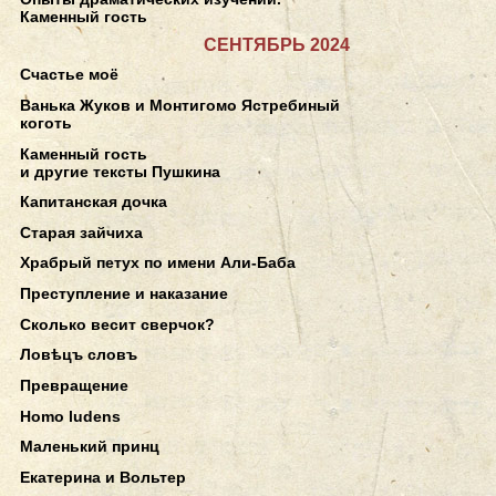
Каменный гость
СЕНТЯБРЬ 2024
Счастье моё
Ванька Жуков и Монтигомо Ястребиный
коготь
Каменный гость
и другие тексты Пушкина
Капитанская дочка
Старая зайчиха
Храбрый петух по имени Али-Баба
Преступление и наказание
Сколько весит сверчок?
Ловѣцъ словъ
Превращение
Homo ludens
Маленький принц
Екатерина и Вольтер