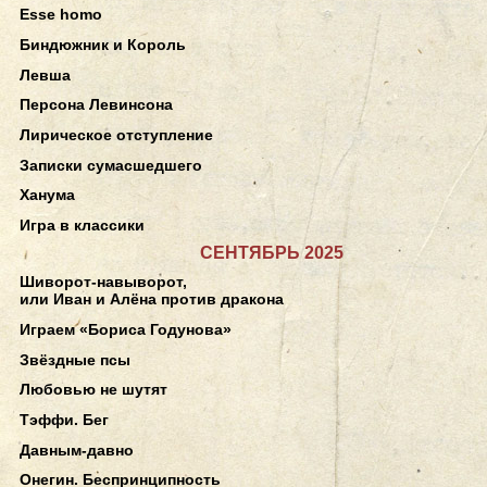
Esse homo
Биндюжник и Король
Левша
Персона Левинсона
Лирическое отступление
Записки сумасшедшего
Ханума
Игра в классики
СЕНТЯБРЬ 2025
Шиворот-навыворот,
или Иван и Алёна против дракона
Играем «Бориса Годунова»
Звёздные псы
Любовью не шутят
Тэффи. Бег
Давным-давно
Онегин. Беспринципность