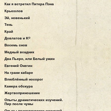
Как я встретил Питера Пэна
Крысолов
Эй, новенький
Тень
Край
Довлатов и Kᴼ
Восемь снов
Медный всадник
Два Пьеро, или Белый ужин
Евгений Онегин
На грани кабаре
Влюблённый носорог
Камера обскура
Жертвоприношение
Опыты драматических изучений.
Пир после чумы
Опыты драматических изучений.