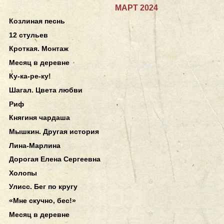
МАРТ 2024
Козлиная песнь
12 стульев
Кроткая. Монтаж
Месяц в деревне
Ку-ка-ре-ку!
Шагал. Цвета любви
Риф
Княгиня чардаша
Мышкин. Другая история
Лина-Марлина
Дорогая Елена Сергеевна
Холопы
Улисс. Бег по кругу
«Мне скучно, бес!»
Месяц в деревне