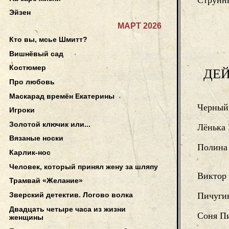
Струнн
Эйзен
МАРТ 2026
Кто вы, мсье Шмитт?
Вишнёвый сад
Костюмер
ДЕ
Про любовь
Маскарад времён Екатерины
Черный
Игроки
Золотой ключик или...
Лёнька 
Вязаные носки
Полина
Карлик-нос
Человек, который принял жену за шляпу
Виктор
Трамвай «Желание»
Зверский детектив. Логово волка
Пичуги
Двадцать четыре часа из жизни
Соня П
женщины