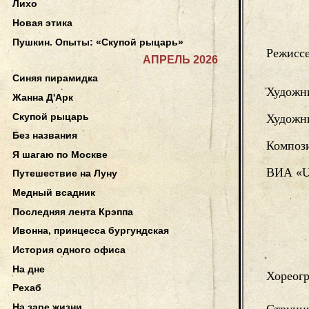
Лихо
Новая этика
Пушкин. Опыты: «Скупой рыцарь»
Режисс
АПРЕЛЬ 2026
Синяя пирамидка
Художн
Жанна Д'Арк
Скупой рыцарь
Художни
Без названия
Композ
Я шагаю по Москве
ВИА «Un
Путешествие на Луну
Медный всадник
Последняя лента Крэппа
Ивонна, принцесса бургундская
История одного офиса
На дне
Хореог
Рехаб
На заре жизни