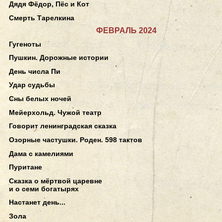
Дядя Фёдор, Пёс и Кот
Смерть Тарелкина
ФЕВРАЛЬ 2024
Гугеноты
Пушкин. Дорожные истории
День числа Пи
Удар судьбы
Сны белых ночей
Мейерхольд. Чужой театр
Говорит ленинградская сказка
Озорные частушки. Роден. 598 тактов
Дама с камелиями
Пуритане
Сказка о мёртвой царевне
и о семи богатырях
Настанет день...
Зола