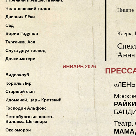
Человеческий голос
Нищие
Дневник Лёки
Сад
Клерк,
Борис Годунов
Тургенев. Ася
Спек
Слуга двух господ
Анна
Дочки-матери
ЯНВАРЬ 2026
ПРЕССА
Видеоклуб
Король Лир
«ЛЕНЬ
Старший сын
Москов
Идоменей, царь Критский
РАЙКИ
Господин Альфонс
БАНДИ
Петербургские сонеты
Вильяма Шекспира
Театр.
Оксюморон
МАМА