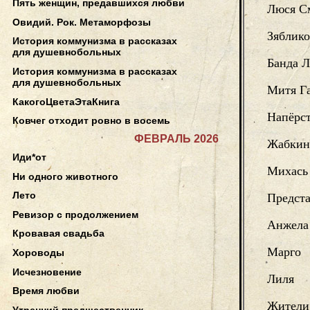
Пять женщин, предавшихся любви
Люся С
Овидий. Рок. Метаморфозы
Зяблик
История коммунизма в рассказах
для душевнобольных
Банда Л
История коммунизма в рассказах
для душевнобольных
Митя Г
КакогоЦветаЭтаКнига
Напёрс
Ковчег отходит ровно в восемь
ФЕВРАЛЬ 2026
Жабкин
Иди*от
Михась
Ни одного животного
Лето
Предста
Ревизор с продолжением
Анжела
Кровавая свадьба
Марго
Хороводы
Исчезновение
Лиля
Время любви
Жители 
Утренний предшественник