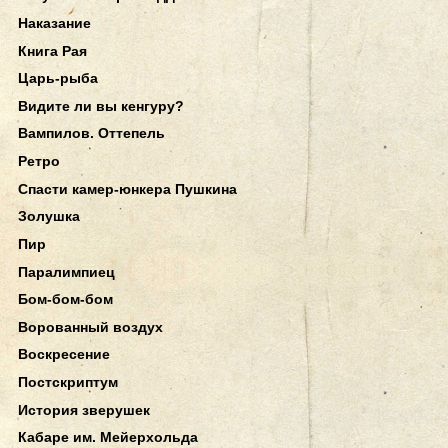
Наказание
Книга Рая
Царь-рыба
Видите ли вы кенгуру?
Вампилов. Оттепель
Ретро
Спасти камер-юнкера Пушкина
Золушка
Пир
Паралимпиец
Бом-бом-бом
Ворованный воздух
Воскресение
Постскриптум
История зверушек
Кабаре им. Мейерхольда