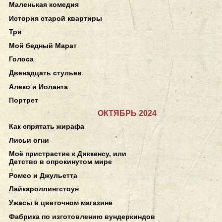
Маленькая комедия
История старой квартиры
Три
Мой бедный Марат
Голоса
Двенадцать стульев
Алеко и Иоланта
Портрет
ОКТЯБРЬ 2024
Как спрятать жирафа
Лисьи огни
Моё пристрастие к Диккенсу, или
Детство в опрокинутом мире
Ромео и Джульетта
Лайкароллингстоун
Ужасы в цветочном магазине
Фабрика по изготовлению вундеркиндов