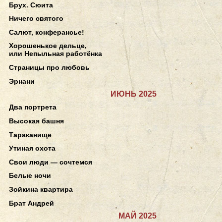
Брух. Сюита
Ничего святого
Салют, конферансье!
Хорошенькое дельце,
или Непыльная работёнка
Страницы про любовь
Эрнани
ИЮНЬ 2025
Два портрета
Высокая башня
Тараканище
Утиная охота
Свои люди — сочтемся
Белые ночи
Зойкина квартира
Брат Андрей
МАЙ 2025