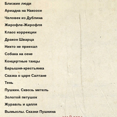
Близкие люди
Ариадна на Наксосе
Человек из Дублина
Жирофле-Жирофля
Класс коррекции
Дракон Шварца
Никто не приехал
Собака на сене
Концертные танцы
Барышня-крестьянка
Сказка о царе Салтане
Тень
Пушкин. Сквозь метель
Золотой петушок
Журавль и цапля
Вымыслы. Сказки Пушкина