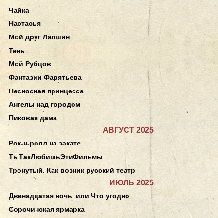
Чайка
Настасья
Мой друг Лапшин
Тень
Мой Рубцов
Фантазии Фарятьева
Несносная принцесса
Ангелы над городом
Пиковая дама
АВГУСТ 2025
Рок-н-ролл на закате
ТыТакЛюбишьЭтиФильмы
Тронутый. Как возник русский театр
ИЮЛЬ 2025
Двенадцатая ночь, или Что угодно
Сорочинская ярмарка