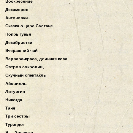
Воскресение
Декамерон
Антоновки
Сказка о царе Салтане
Попрыгунья
Декабристки
Вчерашний чай
Варвара-краса, длинная коса
Остров сокровищ
Скучный спектакль
Айсвилль
Литургия
Никогда
Таня
Три сестры
Турандот
Я — Зощенко