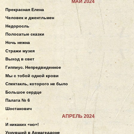
МАЙ 2024
Прекрасная Елена
Человек и джентльмен
Недоросль
Полосатые сказки
Ночь нежна
Стражи музея
Выход в свет
Гиппиус. Непредвиденное
Мы с тобой одной крови
Спектакль, которого не было
Большое сердце
Палата № 6
Шостакович
АПРЕЛЬ 2024
И никаких «но»!
Уснувший в Армагеддоне