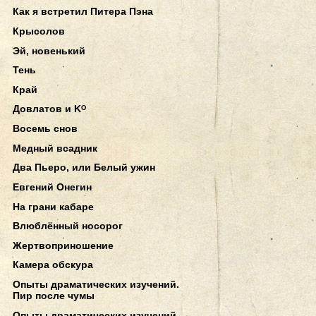
Как я встретил Питера Пэна
Крысолов
Эй, новенький
Тень
Край
Довлатов и Kᴼ
Восемь снов
Медный всадник
Два Пьеро, или Белый ужин
Евгений Онегин
На грани кабаре
Влюблённый носорог
Жертвоприношение
Камера обскура
Опыты драматических изучений.
Пир после чумы
Опыты драматических изучений.