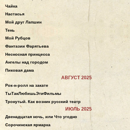
Чайка
Настасья
Мой друг Лапшин
Тень
Мой Рубцов
Фантазии Фарятьева
Несносная принцесса
Ангелы над городом
Пиковая дама
АВГУСТ 2025
Рок-н-ролл на закате
ТыТакЛюбишьЭтиФильмы
Тронутый. Как возник русский театр
ИЮЛЬ 2025
Двенадцатая ночь, или Что угодно
Сорочинская ярмарка