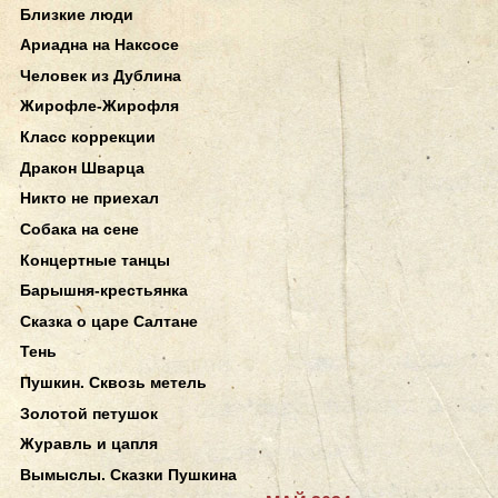
Близкие люди
Ариадна на Наксосе
Человек из Дублина
Жирофле-Жирофля
Класс коррекции
Дракон Шварца
Никто не приехал
Собака на сене
Концертные танцы
Барышня-крестьянка
Сказка о царе Салтане
Тень
Пушкин. Сквозь метель
Золотой петушок
Журавль и цапля
Вымыслы. Сказки Пушкина