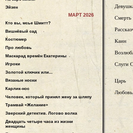
Девушк
Эйзен
МАРТ 2026
Смерть
Кто вы, мсье Шмитт?
Рассказ
Вишнёвый сад
Костюмер
Каин
Про любовь
Возлюб
Маскарад времён Екатерины
Слуги 
Игроки
Золотой ключик или...
Царь
Вязаные носки
Карлик-нос
Любовь,
Человек, который принял жену за шляпу
Трамвай «Желание»
Зверский детектив. Логово волка
Двадцать четыре часа из жизни
женщины