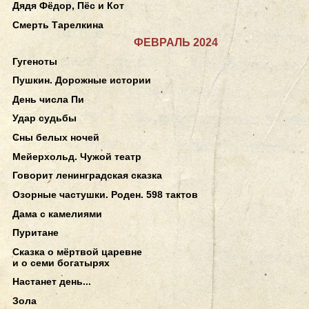
Дядя Фёдор, Пёс и Кот
Смерть Тарелкина
ФЕВРАЛЬ 2024
Гугеноты
Пушкин. Дорожные истории
День числа Пи
Удар судьбы
Сны белых ночей
Мейерхольд. Чужой театр
Говорит ленинградская сказка
Озорные частушки. Роден. 598 тактов
Дама с камелиями
Пуритане
Сказка о мёртвой царевне
и о семи богатырях
Настанет день...
Зола