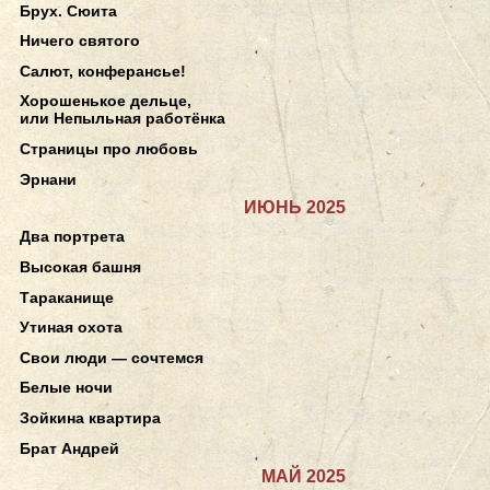
Брух. Сюита
Ничего святого
Салют, конферансье!
Хорошенькое дельце,
или Непыльная работёнка
Страницы про любовь
Эрнани
ИЮНЬ 2025
Два портрета
Высокая башня
Тараканище
Утиная охота
Свои люди — сочтемся
Белые ночи
Зойкина квартира
Брат Андрей
МАЙ 2025