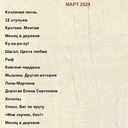
МАРТ 2024
Козлиная песнь
12 стульев
Кроткая. Монтаж
Месяц в деревне
Ку-ка-ре-ку!
Шагал. Цвета любви
Риф
Княгиня чардаша
Мышкин. Другая история
Лина-Марлина
Дорогая Елена Сергеевна
Холопы
Улисс. Бег по кругу
«Мне скучно, бес!»
Месяц в деревне