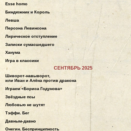
Esse homo
Биндюжник и Король
Левша
Персона Левинсона
Лирическое отступление
Записки сумасшедшего
Ханума
Игра в классики
СЕНТЯБРЬ 2025
Шиворот-навыворот,
или Иван и Алёна против дракона
Играем «Бориса Годунова»
Звёздные псы
Любовью не шутят
Тэффи. Бег
Давным-давно
Онегин. Беспринципность