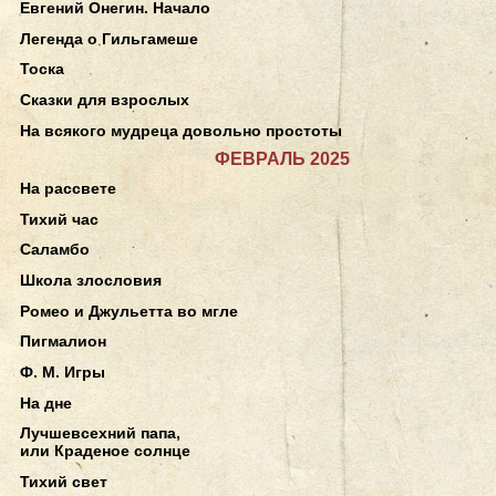
Евгений Онегин. Начало
Легенда о Гильгамеше
Тоска
Сказки для взрослых
На всякого мудреца довольно простоты
ФЕВРАЛЬ 2025
На рассвете
Тихий час
Саламбо
Школа злословия
Ромео и Джульетта во мгле
Пигмалион
Ф. М. Игры
На дне
Лучшевсехний папа,
или Краденое солнце
Тихий свет