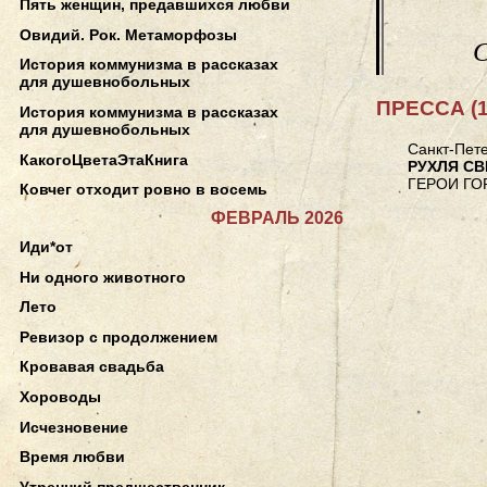
Пять женщин, предавшихся любви
Овидий. Рок. Метаморфозы
С
История коммунизма в рассказах
для душевнобольных
ПРЕССА (1
История коммунизма в рассказах
для душевнобольных
Санкт-Пете
КакогоЦветаЭтаКнига
РУХЛЯ С
ГЕРОИ ГО
Ковчег отходит ровно в восемь
ФЕВРАЛЬ 2026
Иди*от
Ни одного животного
Лето
Ревизор с продолжением
Кровавая свадьба
Хороводы
Исчезновение
Время любви
Утренний предшественник