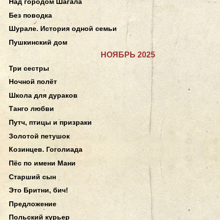
Над городом Шагала
Без поводка
Шурале. История одной семьи
Пушкинский дом
НОЯБРЬ 2025
Три сестры
Ночной полёт
Школа для дураков
Танго любви
Путч, птицы и призраки
Золотой петушок
Козинцев. Гоголиада
Пёс по имени Мани
Старший сын
Это Бритни, бич!
Предложение
Польский курьер