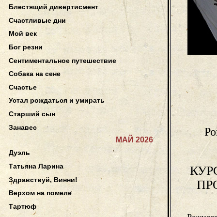
Блестящий дивертисмент
Счастливые дни
Мой век
Бог резни
Сентиментальное путешествие
Собака на сене
Счастье
Устал рождаться и умирать
Старший сын
Занавес
Ро
МАЙ 2026
Дуэль
Татьяна Ларина
КУР
Здравствуй, Винни!
ПР
Верхом на помеле
Тартюф
Режисс