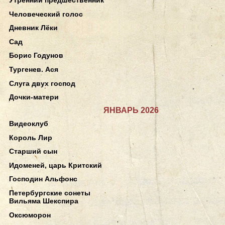
Человеческий голос
Дневник Лёки
Сад
Борис Годунов
Тургенев. Ася
Слуга двух господ
Дочки-матери
ЯНВАРЬ 2026
Видеоклуб
Король Лир
Старший сын
Идоменей, царь Критский
Господин Альфонс
Петербургские сонеты
Вильяма Шекспира
Оксюморон