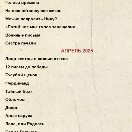
Голоса времени
На всю оставшуюся жизнь
Можно попросить Нину?
«Погибшие мне голос завещали»
Военные письма
Сестра печали
АПРЕЛЬ 2025
Лицо сестры в сиянии стекла
12 писем до победы
Голубой щенок
Фердинанд
Тайный брак
Обломов
Дверь
Алые паруса
Лада, или Радость
Борис Годунов