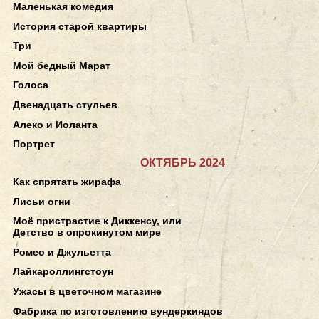
Маленькая комедия
История старой квартиры
Три
Мой бедный Марат
Голоса
Двенадцать стульев
Алеко и Иоланта
Портрет
ОКТЯБРЬ 2024
Как спрятать жирафа
Лисьи огни
Моё пристрастие к Диккенсу, или
Детство в опрокинутом мире
Ромео и Джульетта
Лайкароллингстоун
Ужасы в цветочном магазине
Фабрика по изготовлению вундеркиндов