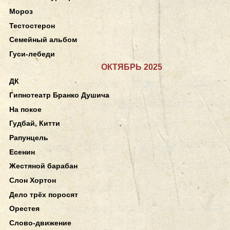
Мороз
Тестостерон
Семейный альбом
Гуси-лебеди
ОКТЯБРЬ 2025
ДК
Гипнотеатр Бранко Душича
На покое
Гудбай, Китти
Рапунцель
Есенин
Жестяной барабан
Слон Хортон
Дело трёх поросят
Орестея
Слово-движение