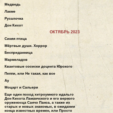
Медведь
Лакме
Русалочка
Дон Кихот
ОКТЯБРЬ 2023
Синяя птица
Мёртвые души. Хоррор
Бесприданница
Мармеладов
Квантовые сосиски доцента Юрского
Пеппи, или Не такая, как все
Ау
Моцарт и Сальери
Еще один поход хитроумного идальго
Дон Кихота Ламанчского и его верного
оруженосца Санчо Панса, а также их
старых и новых знакомых, в ожидании
конца известных времен, или Просто