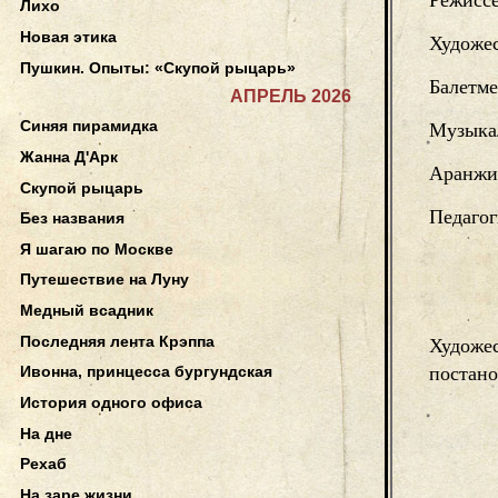
Лихо
Новая этика
Художе
Пушкин. Опыты: «Скупой рыцарь»
Балетме
АПРЕЛЬ 2026
Синяя пирамидка
Музыка
Жанна Д'Арк
Аранжи
Скупой рыцарь
Педагог
Без названия
Я шагаю по Москве
Путешествие на Луну
Медный всадник
Последняя лента Крэппа
Художе
постан
Ивонна, принцесса бургундская
История одного офиса
На дне
Рехаб
На заре жизни