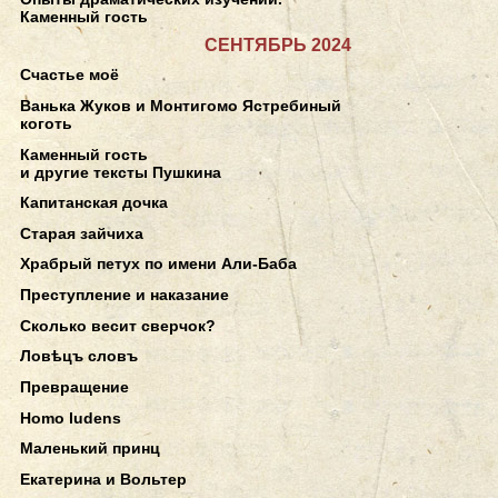
Каменный гость
СЕНТЯБРЬ 2024
Счастье моё
Ванька Жуков и Монтигомо Ястребиный
коготь
Каменный гость
и другие тексты Пушкина
Капитанская дочка
Старая зайчиха
Храбрый петух по имени Али-Баба
Преступление и наказание
Сколько весит сверчок?
Ловѣцъ словъ
Превращение
Homo ludens
Маленький принц
Екатерина и Вольтер