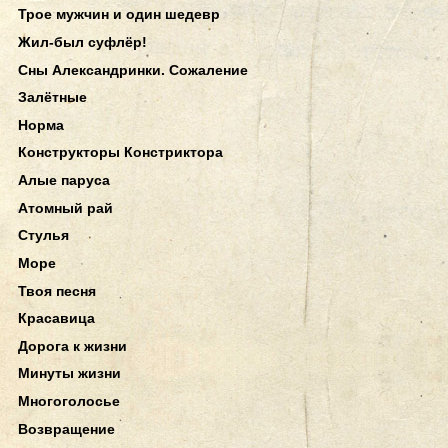
Трое мужчин и один шедевр
Жил-был суфлёр!
Сны Александринки. Сожаление
Залётные
Норма
Конструкторы Констриктора
Алые паруса
Атомный рай
Стулья
Море
Твоя песня
Красавица
Дорога к жизни
Минуты жизни
Многоголосье
Возвращение