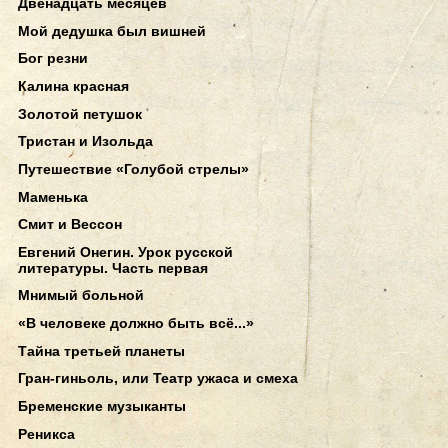
Двенадцать месяцев
Мой дедушка был вишней
Бог резни
Калина красная
Золотой петушок
Тристан и Изольда
Путешествие «Голубой стрелы»
Маменька
Смит и Вессон
Евгений Онегин. Урок русской
литературы. Часть первая
Мнимый больной
«В человеке должно быть всё...»
Тайна третьей планеты
Гран-гиньоль, или Театр ужаса и смеха
Бременские музыканты
Реникса