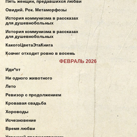
Пять женщин, предавшихся любви
Овидий. Рок. Метаморфозы
История коммунизма в рассказах
для душевнобольных
История коммунизма в рассказах
для душевнобольных
КакогоЦветаЭтаКнига
Ковчег отходит ровно в восемь
ФЕВРАЛЬ 2026
Иди*от
Ни одного животного
Лето
Ревизор с продолжением
Кровавая свадьба
Хороводы
Исчезновение
Время любви
Утренний предшественник