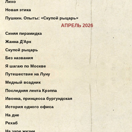
Лихо
Новая этика
Пушкин. Опыты: «Скупой рыцарь»
АПРЕЛЬ 2026
Синяя пирамидка
Жанна Д'Арк
Скупой рыцарь
Без названия
Я шагаю по Москве
Путешествие на Луну
Медный всадник
Последняя лента Крэппа
Ивонна, принцесса бургундская
История одного офиса
На дне
Рехаб
На заре жизни