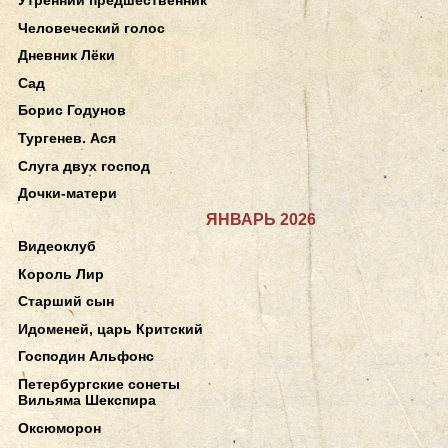
Человеческий голос
Дневник Лёки
Сад
Борис Годунов
Тургенев. Ася
Слуга двух господ
Дочки-матери
ЯНВАРЬ 2026
Видеоклуб
Король Лир
Старший сын
Идоменей, царь Критский
Господин Альфонс
Петербургские сонеты
Вильяма Шекспира
Оксюморон