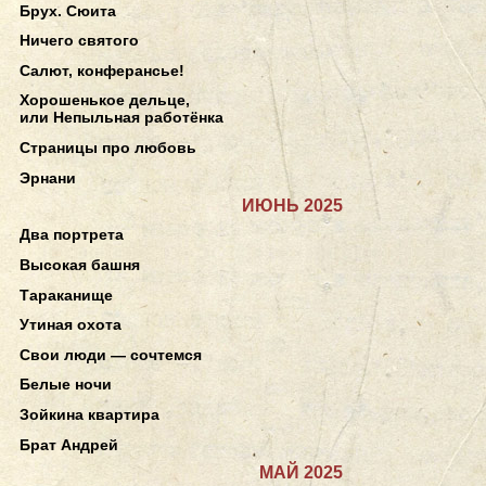
Брух. Сюита
Ничего святого
Салют, конферансье!
Хорошенькое дельце,
или Непыльная работёнка
Страницы про любовь
Эрнани
ИЮНЬ 2025
Два портрета
Высокая башня
Тараканище
Утиная охота
Свои люди — сочтемся
Белые ночи
Зойкина квартира
Брат Андрей
МАЙ 2025