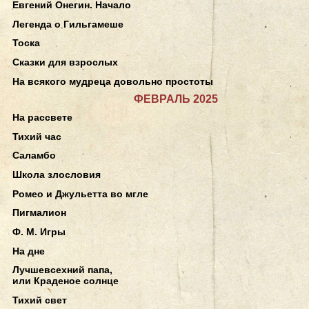
Евгений Онегин. Начало
Легенда о Гильгамеше
Тоска
Сказки для взрослых
На всякого мудреца довольно простоты
ФЕВРАЛЬ 2025
На рассвете
Тихий час
Саламбо
Школа злословия
Ромео и Джульетта во мгле
Пигмалион
Ф. М. Игры
На дне
Лучшевсехний папа,
или Краденое солнце
Тихий свет