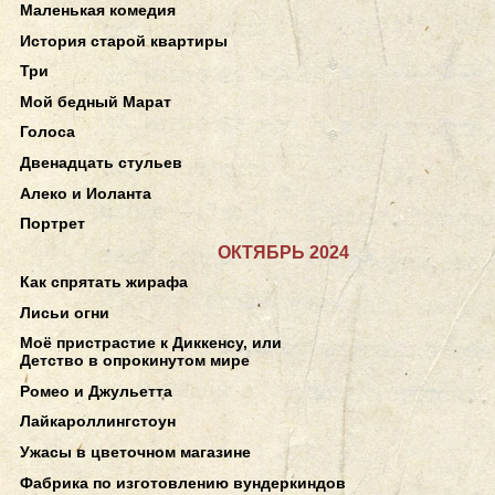
Маленькая комедия
История старой квартиры
Три
Мой бедный Марат
Голоса
Двенадцать стульев
Алеко и Иоланта
Портрет
ОКТЯБРЬ 2024
Как спрятать жирафа
Лисьи огни
Моё пристрастие к Диккенсу, или
Детство в опрокинутом мире
Ромео и Джульетта
Лайкароллингстоун
Ужасы в цветочном магазине
Фабрика по изготовлению вундеркиндов