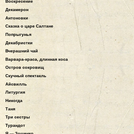
Воскресение
Декамерон
Антоновки
Сказка о царе Салтане
Попрыгунья
Декабристки
Вчерашний чай
Варвара-краса, длинная коса
Остров сокровищ
Скучный спектакль
Айсвилль
Литургия
Никогда
Таня
Три сестры
Турандот
Я — Зощенко