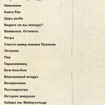
Наказание
Книга Рая
Царь-рыба
Видите ли вы кенгуру?
Вампилов. Оттепель
Ретро
Спасти камер-юнкера Пушкина
Золушка
Пир
Паралимпиец
Бом-бом-бом
Ворованный воздух
Воскресение
Постскриптум
История зверушек
Кабаре им. Мейерхольда