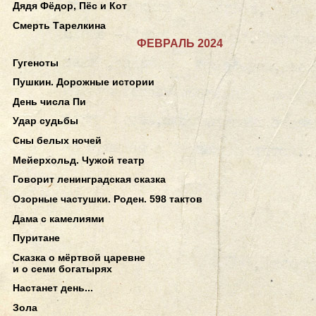
Дядя Фёдор, Пёс и Кот
Смерть Тарелкина
ФЕВРАЛЬ 2024
Гугеноты
Пушкин. Дорожные истории
День числа Пи
Удар судьбы
Сны белых ночей
Мейерхольд. Чужой театр
Говорит ленинградская сказка
Озорные частушки. Роден. 598 тактов
Дама с камелиями
Пуритане
Сказка о мёртвой царевне
и о семи богатырях
Настанет день...
Зола