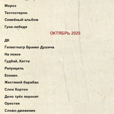
Мороз
Тестостерон
Семейный альбом
Гуси-лебеди
ОКТЯБРЬ 2025
ДК
Гипнотеатр Бранко Душича
На покое
Гудбай, Китти
Рапунцель
Есенин
Жестяной барабан
Слон Хортон
Дело трёх поросят
Орестея
Слово-движение