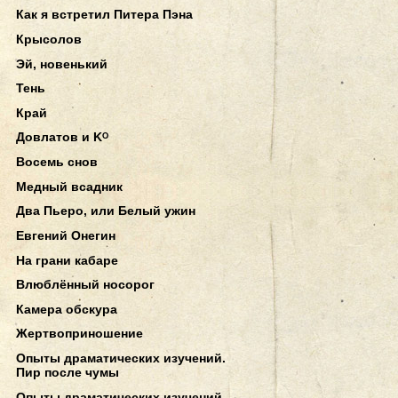
Как я встретил Питера Пэна
Крысолов
Эй, новенький
Тень
Край
Довлатов и Kᴼ
Восемь снов
Медный всадник
Два Пьеро, или Белый ужин
Евгений Онегин
На грани кабаре
Влюблённый носорог
Камера обскура
Жертвоприношение
Опыты драматических изучений.
Пир после чумы
Опыты драматических изучений.