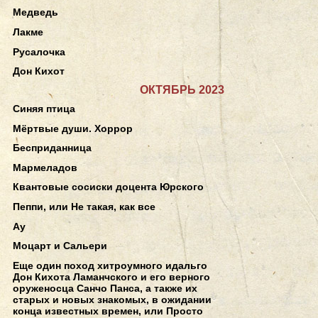
Медведь
Лакме
Русалочка
Дон Кихот
ОКТЯБРЬ 2023
Синяя птица
Мёртвые души. Хоррор
Бесприданница
Мармеладов
Квантовые сосиски доцента Юрского
Пеппи, или Не такая, как все
Ау
Моцарт и Сальери
Еще один поход хитроумного идальго
Дон Кихота Ламанчского и его верного
оруженосца Санчо Панса, а также их
старых и новых знакомых, в ожидании
конца известных времен, или Просто