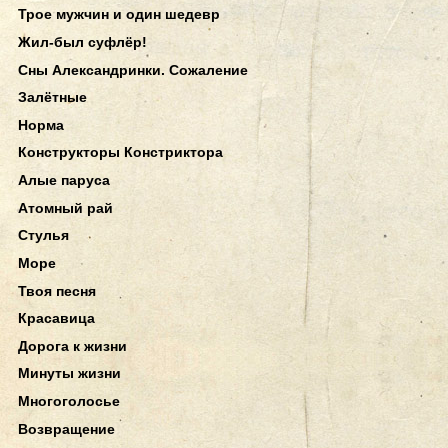
Трое мужчин и один шедевр
Жил-был суфлёр!
Сны Александринки. Сожаление
Залётные
Норма
Конструкторы Констриктора
Алые паруса
Атомный рай
Стулья
Море
Твоя песня
Красавица
Дорога к жизни
Минуты жизни
Многоголосье
Возвращение