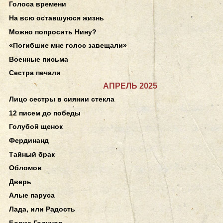
Голоса времени
На всю оставшуюся жизнь
Можно попросить Нину?
«Погибшие мне голос завещали»
Военные письма
Сестра печали
АПРЕЛЬ 2025
Лицо сестры в сиянии стекла
12 писем до победы
Голубой щенок
Фердинанд
Тайный брак
Обломов
Дверь
Алые паруса
Лада, или Радость
Борис Годунов