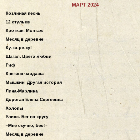
МАРТ 2024
Козлиная песнь
12 стульев
Кроткая. Монтаж
Месяц в деревне
Ку-ка-ре-ку!
Шагал. Цвета любви
Риф
Княгиня чардаша
Мышкин. Другая история
Лина-Марлина
Дорогая Елена Сергеевна
Холопы
Улисс. Бег по кругу
«Мне скучно, бес!»
Месяц в деревне