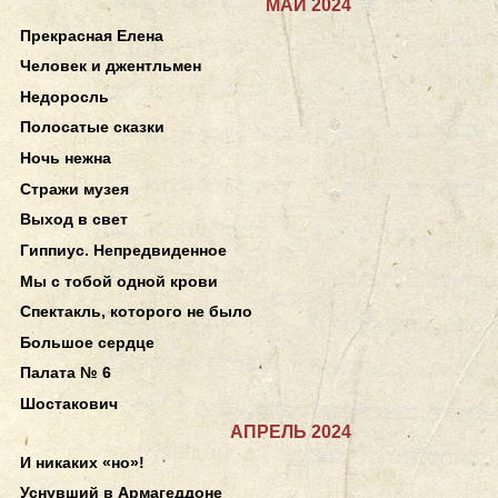
МАЙ 2024
Прекрасная Елена
Человек и джентльмен
Недоросль
Полосатые сказки
Ночь нежна
Стражи музея
Выход в свет
Гиппиус. Непредвиденное
Мы с тобой одной крови
Спектакль, которого не было
Большое сердце
Палата № 6
Шостакович
АПРЕЛЬ 2024
И никаких «но»!
Уснувший в Армагеддоне