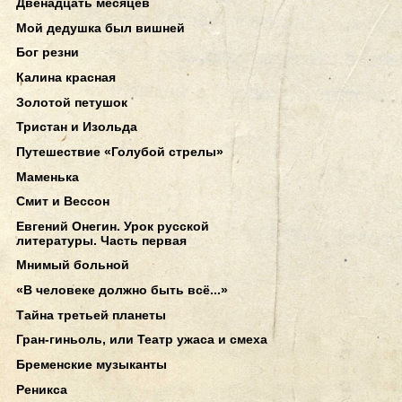
Двенадцать месяцев
Мой дедушка был вишней
Бог резни
Калина красная
Золотой петушок
Тристан и Изольда
Путешествие «Голубой стрелы»
Маменька
Смит и Вессон
Евгений Онегин. Урок русской
литературы. Часть первая
Мнимый больной
«В человеке должно быть всё...»
Тайна третьей планеты
Гран-гиньоль, или Театр ужаса и смеха
Бременские музыканты
Реникса