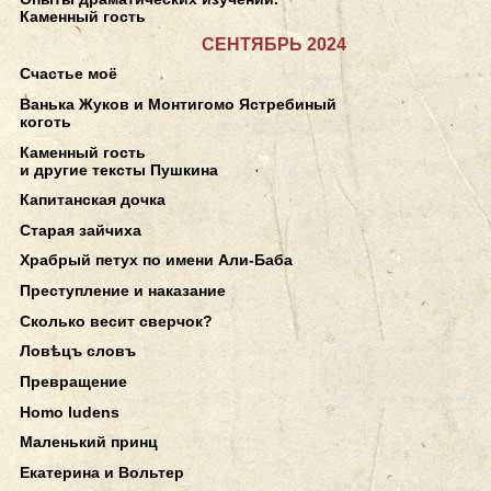
Каменный гость
СЕНТЯБРЬ 2024
Счастье моё
Ванька Жуков и Монтигомо Ястребиный
коготь
Каменный гость
и другие тексты Пушкина
Капитанская дочка
Старая зайчиха
Храбрый петух по имени Али-Баба
Преступление и наказание
Сколько весит сверчок?
Ловѣцъ словъ
Превращение
Homo ludens
Маленький принц
Екатерина и Вольтер