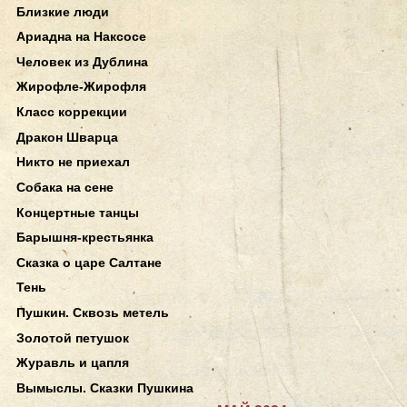
Близкие люди
Ариадна на Наксосе
Человек из Дублина
Жирофле-Жирофля
Класс коррекции
Дракон Шварца
Никто не приехал
Собака на сене
Концертные танцы
Барышня-крестьянка
Сказка о царе Салтане
Тень
Пушкин. Сквозь метель
Золотой петушок
Журавль и цапля
Вымыслы. Сказки Пушкина