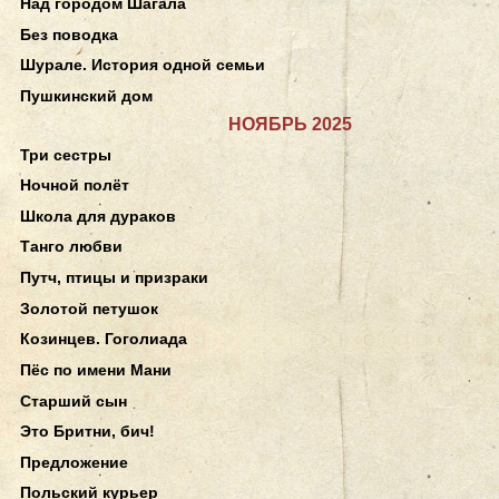
Над городом Шагала
Без поводка
Шурале. История одной семьи
Пушкинский дом
НОЯБРЬ 2025
Три сестры
Ночной полёт
Школа для дураков
Танго любви
Путч, птицы и призраки
Золотой петушок
Козинцев. Гоголиада
Пёс по имени Мани
Старший сын
Это Бритни, бич!
Предложение
Польский курьер