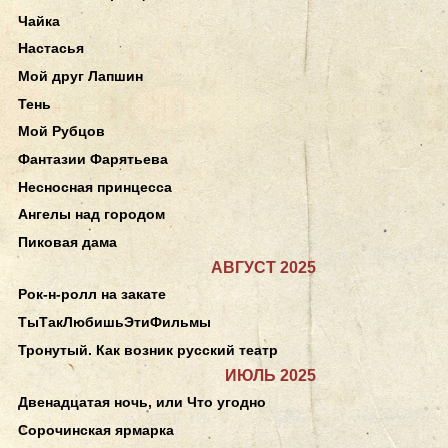
Чайка
Настасья
Мой друг Лапшин
Тень
Мой Рубцов
Фантазии Фарятьева
Несносная принцесса
Ангелы над городом
Пиковая дама
АВГУСТ 2025
Рок-н-ролл на закате
ТыТакЛюбишьЭтиФильмы
Тронутый. Как возник русский театр
ИЮЛЬ 2025
Двенадцатая ночь, или Что угодно
Сорочинская ярмарка