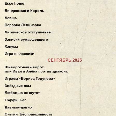
Esse homo
Биндюжник и Король
Левша
Персона Левинсона
Лирическое отступление
Записки сумасшедшего
Ханума
Игра в классики
СЕНТЯБРЬ 2025
Шиворот-навыворот,
или Иван и Алёна против дракона
Играем «Бориса Годунова»
Звёздные псы
Любовью не шутят
Тэффи. Бег
Давным-давно
Онегин. Беспринципность