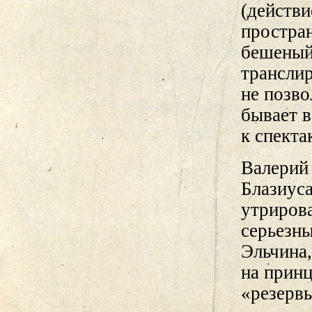
(действи
простран
бешеный
транслир
не позво
бывает в
к спект
Валерий
Блазиуса
утриров
серьезн
Эльчина
на прин
«резерв