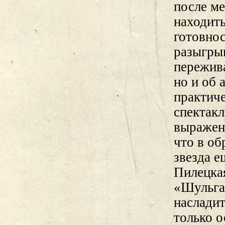
после ме
находить
готовно
разыгры
пережив
но и об 
практич
спектакл
выражени
что в о
звезда е
Пилецка
«Шульга,
насладит
только о