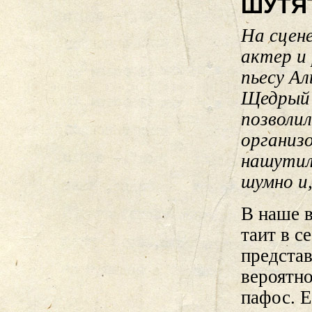
ШУТЯ
На сцен
актер и
пьесу А
Щедрый 
позволил
организо
нашутилс
шумно и
В наше 
таит в с
представ
вероятно
пафос. 