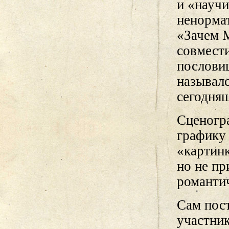
и «научи
ненормат
«Зачем 
совмести
послови
называлс
сегодняш
Сценогр
графику
«картин
но не пр
романти
Сам пост
участник