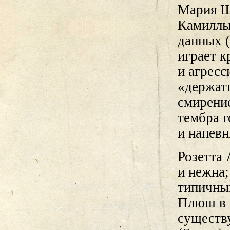
Мария Ш
Камиллы
данных (
играет к
и агресс
«держат
смирение
тембра 
и напев
Розетта
и нежна
типичны
Плюш в 
существ