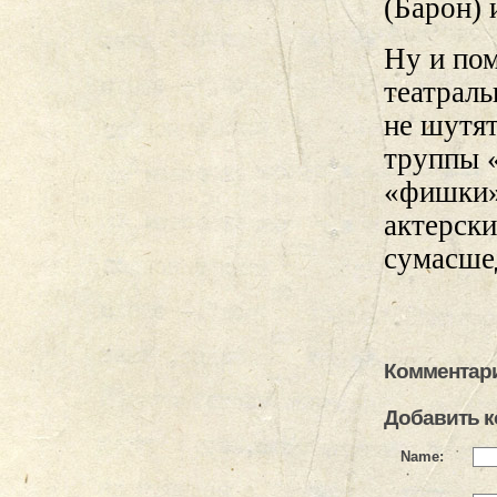
(Барон) 
Ну и по
театрал
не шутя
труппы 
«фишки»
актерск
сумасше
Комментари
Добавить 
Name: