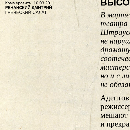
ВЫСО
Коммерсантъ. 10.03.2011
РЕНАНСКИЙ ДМИТРИЙ
ГРЕЧЕСКИЙ САЛАТ
В марте
театра 
Штрауса
не нару
драмату
соотече
мастерс
но и с л
не обяза
Адептов
режиссер
мешают 
и прекр