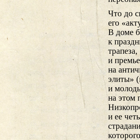
Что до с
его «акт
В доме б
к празд
трапеза,
и премье
на анти
элиты» (
и молод
на этом 
Низкопр
и ее че
страдан
которого