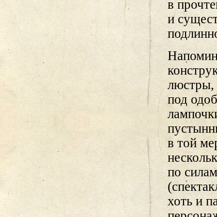
в прочт
и сущест
подлинн
Напомин
констру
люстры, 
под одо
лампочк
пустынн
в той ме
нескольк
по силам
(спектак
хоть и п
персона