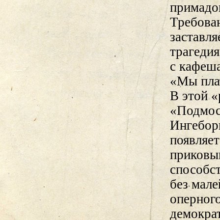
примадон
Требова
заставля
трагеди
с кафеша
«Мы пла
В этой «
«Подмос
Ингебор
появляет
приковыв
способст
без мале
оперног
демократ