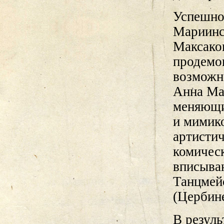
Успешно
Мариинс
Максаков
продемо
возможн
Анна Ма
меняющи
и мимик
артисти
комичес
вписыва
Танцмей
(Цербине
В резуль