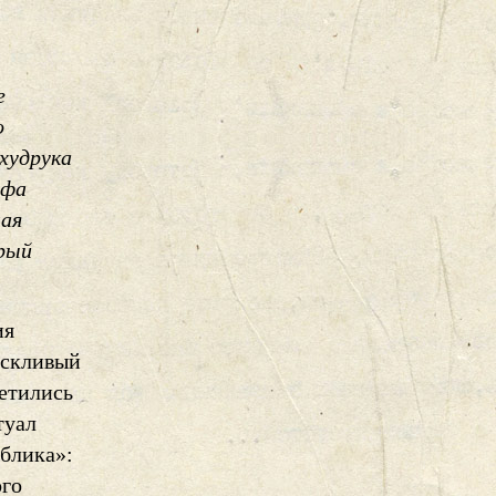
е
о
худрука
афа
ная
орый
ия
оскливый
ретились
туал
ублика»:
ого