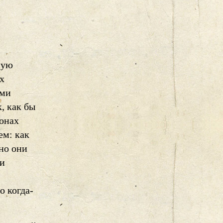
ную
х
ыми
, как бы
онах
ем: как
 но они
ии
о когда-