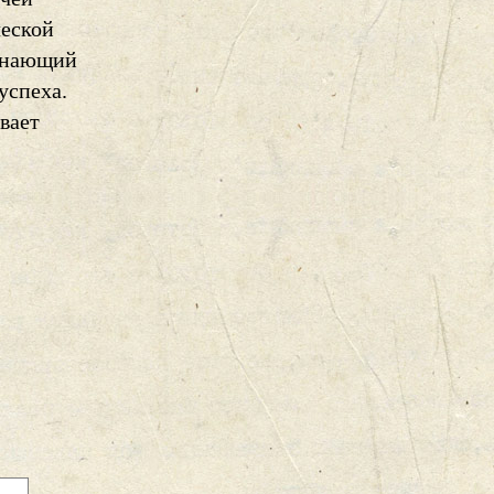
ческой
чинающий
успеха.
вает