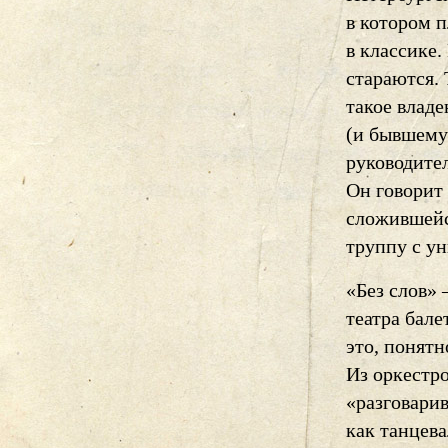
в котором п
в классике
стараются. 
такое владе
(и бывшему 
руководите
Он говорит
сложившейс
труппу с у
«Без слов»
театра бале
это, понятн
Из оркестр
«разговари
как танцев