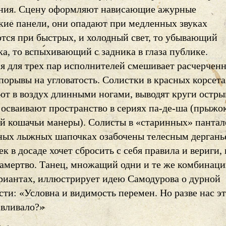
ния. Сцену оформляют нависающие ажурные
кие панели, они опадают при медленных звуках
тся при быстрых, и холодный свет, то убывающий
а, то вспыхивающий с задника в глаза публике.
я для трех пар исполнителей смешивает расчерчен
порывы на угловатость. Солистки в красных корсета
ют в воздух длинными ногами, выводят круги остр
осваивают пространство в сериях па-де-ша (прыжок
 кошачьи манеры). Солисты в «старинных» пантал
ных лыжных шапочках озабочены телесным дергань
ек в досаде хочет сбросить с себя правила и вериги,
амертво. Танец, множащий одни и те же комбинац
ариантах, иллюстрирует идею Самодурова о дурной
ти: «Условна и видимость перемен. Но разве нас эт
авливало?»