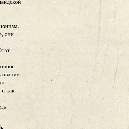
ландской
сионизм.
, они
Этот
тичное:
название
ово
 и как
сть
фа,