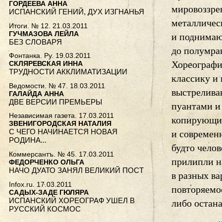
ГОРДЕЕВА АННА
мировоззре
ИСПАНСКИЙ ГЕНИЙ, ДУХ ИЗГНАНЬЯ
металличес
Итоги. № 12. 21.03.2011
ГУЧМАЗОВА ЛЕЙЛА
и поднимаю
БЕЗ СЛОВАРЯ
до полумрак
Фонтанка. Ру. 19.03.2011
Хореографи
СКЛЯРЕВСКАЯ ИННА
ТРУДНОСТИ АККЛИМАТИЗАЦИИ
классику и 
Ведомости. № 47. 18.03.2011
выстрелива
ГАЛАЙДА АННА
ДВЕ ВЕРСИИ ПРЕМЬЕРЫ
пуантами и 
Независимая газета. 17.03.2011
копирующий
ЗВЕНИГОРОДСКАЯ НАТАЛИЯ
С ЧЕГО НАЧИНАЕТСЯ НОВАЯ
и современ
РОДИНА...
будто челов
Коммерсантъ. № 45. 17.03.2011
прилипли н
ФЕДОРЧЕНКО ОЛЬГА
НАЧО ДУАТО ЗАНЯЛ ВЕЛИКИЙ ПОСТ
в разных в
Infox.ru. 17.03.2011
повторяемос
САДЫХ-ЗАДЕ ГЮЛЯРА
ИСПАНСКИЙ ХОРЕОГРАФ УШЕЛ В
либо остан
РУССКИЙ КОСМОС