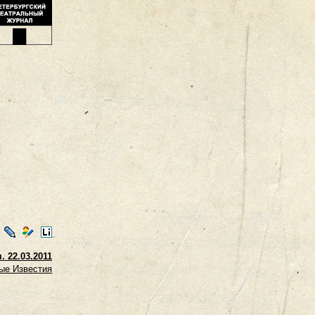
ontakte
LiveJournal
Мой
LiveInternet
Мир
 22.03.2011
ые Известия