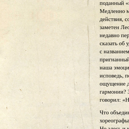
поданный «
Медленно м
действия, с
заметен Ле
недавно пе
сказать об 
с название
пригнанный
наша эмоцио
исповедь, 
ощущение д
гармонии? 
говорил: «Н
Что объеди
хореографы
Но здесь и 