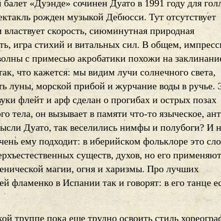
 балет «Дуэнде» сочинен Дуато в 1991 году для гол
ектакль рожден музыкой Дебюсси. Тут отсутствует
и властвует скорость, сиюминутная природная
ть, игра стихий и витальных сил. В общем, импрес
олны с примесью акробатики похожи на заклинание
ак, что кажется: мы видим лучи солнечного света,
ь луны, морской прибой и журчание воды в ручье. 
вуки флейт и арф сделан о прогибах и острых позах
го тела, он вызывает в памяти что-то языческое, ан
мысли Дуато, так веселились нимфы и полубоги? И 
чень ему подходит: в иберийском фольклоре это сл
ерхъестественных существ, духов, но его применяют
енической магии, огня и харизмы. Про лучших
й фламенко в Испании так и говорят: в его танце е
ой труппе пока еще трудно освоить стиль хореогра