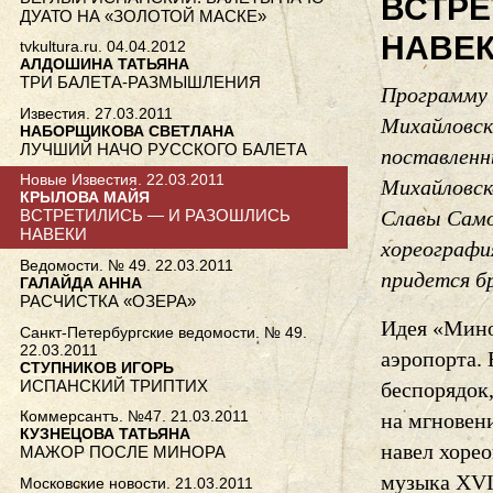
ВСТРЕ
ДУАТО НА «ЗОЛОТОЙ МАСКЕ»
НАВЕ
tvkultura.ru. 04.04.2012
АЛДОШИНА ТАТЬЯНА
ТРИ БАЛЕТА-РАЗМЫШЛЕНИЯ
Программу 
Известия. 27.03.2011
Михайловск
НАБОРЩИКОВА СВЕТЛАНА
ЛУЧШИЙ НАЧО РУССКОГО БАЛЕТА
поставленн
Новые Известия. 22.03.2011
Михайловск
КРЫЛОВА МАЙЯ
Славы Само
ВСТРЕТИЛИСЬ — И РАЗОШЛИСЬ
НАВЕКИ
хореографи
Ведомости. № 49. 22.03.2011
придется б
ГАЛАЙДА АННА
РАСЧИСТКА «ОЗЕРА»
Идея «Мино
Санкт-Петербургские ведомости. № 49.
22.03.2011
аэропорта.
СТУПНИКОВ ИГОРЬ
ИСПАНСКИЙ ТРИПТИХ
беспорядок
Коммерсантъ. №47. 21.03.2011
на мгновени
КУЗНЕЦОВА ТАТЬЯНА
навел хоре
МАЖОР ПОСЛЕ МИНОРА
музыка XVI
Московские новости. 21.03.2011