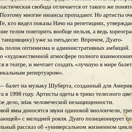
ластическая свобода отличается от такого же понят
. Поэтому многие нюансы пропадают. Но артисты оч
Те, кто видел показы Начо на репетициях, утвержда
ние телом повторить вообще нельзя, а ведь хореогр
танцовщику) уже за пятьдесят. Впрочем, Дуато-
ль полон оптимизма и административных амбиций.
 о «художественной атмосфере полного взаимопони
я в театре, и мечтает создать «лучшую в мире бале
никальным репертуаром».
 — балет на музыку Шуберта, созданный для Амери
та в 1998 году. Артисты одеты в трико телесного цв
ое дело, знак человеческой незащищенности.
овой ямы доносятся звуки одинокой виолончели, тр
вающей» с мелодией рояля. Дуато позиционирует сп
альный рассказ об «универсальном жизненном цикл