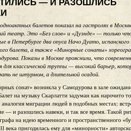
ТИЛИСЬ — И РАЗОШЛИСЬ
КИ
одноактных балетов показал на гастролях в Москв
ий театр. Это «Без слов» и «Дуэнде» — только чт
ые в Петербурге два опуса Начо Дуато, испанского 
ого балета, а также «Минорные сонаты» хореогр
дурова. Показы в Москве прояснили, что современ
я для классической труппы — высокий барьер, кот
рать не штурмом, а длительной осадой.
рных сонат» возникла у Самодурова в зале ожидан
 Балет на музыку Скарлатти задуман как нарочито т
, аналогия миграции людей в подобных местах: вст
е — и разошлись навеки, и так все время. Такой ри
ографа на идею временного и пространственного «б
II века пригодилась ему для «минорности» авторск