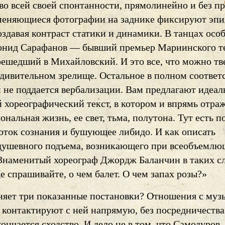
во всей своей спонтанности, прямолинейно и без пр
еняющиеся фотографии на заднике фиксируют эпи
оздавая контраст статики и динамики. В танцах осо
онид Сарафанов — бывший премьер Мариинского те
решедший в Михайловский. И это все, что можно тв
удивительном зрелище. Остальное в полном соответ
м не поддается вербализации. Вам предлагают идеал
 хореографический текст, в котором и впрямь отра
нальная жизнь, ее свет, тьма, полутона. Тут есть п
поток сознания и бушующее либидо. И как описать
ушевного подъема, возникающего при всеобъемлю
Знаменитый хореограф Джордж Баланчин в таких с
е спрашивайте, о чем балет. О чем запах розы?»
няет три показанные постановки? Отношения с муз
 контактируют с ней напрямую, без посредничества
кончается сходство. И дело не в том, что Самодуров,