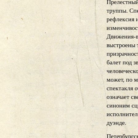
Прелестный
труппы. Сп
рефлексия 
изменчивос
Движения-в
выстроены т
призрачност
балет под з
человеческо
может, по 
спектакля о
означает св
синоним сц
исполнителе
дуэнде.
Петербургск