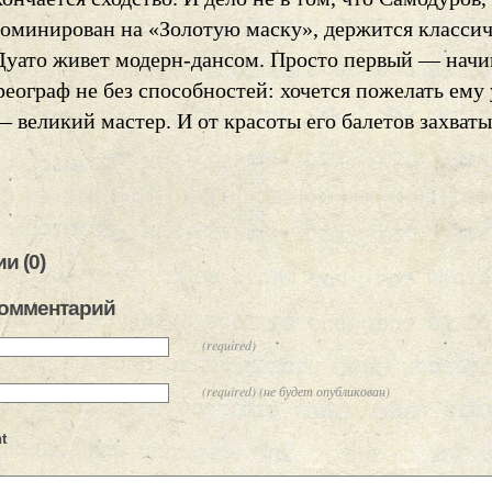
номинирован на «Золотую маску», держится класси
 Дуато живет модерн-дансом. Просто первый — на
еограф не без способностей: хочется пожелать ему 
 великий мастер. И от красоты его балетов захваты
и (0)
комментарий
(required)
(required) (не будет опубликован)
t