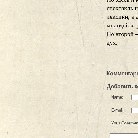
спектакль 
лексики, а
молодой хор
Но второй —
дух.
Комментари
Добавить 
Name:
E-mail:
Your Commen