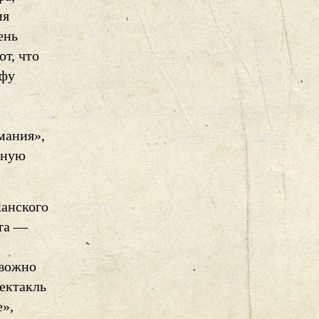
ия
ень
ют, что
афу
мания»,
тную
канского
ета —
евожно
ектакль
е»,