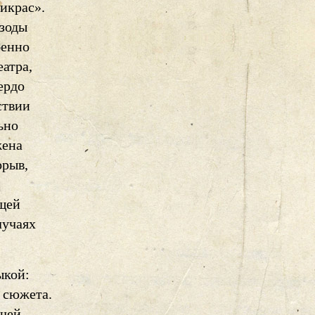
икрас».
зоды
бенно
атра,
ердо
ствии
ьно
жена
орыв,
щей
лучаях
ыкой:
 сюжета.
 чей