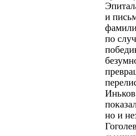
Эпитал
и пись
фамили
по слу
победи
безумн
превра
перели
Иньков
показа
но и н
Гоголев