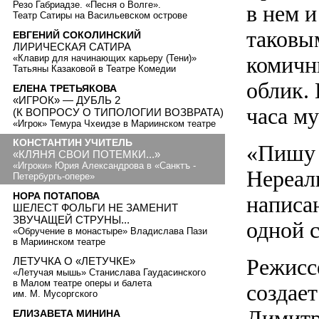
Резо Габриадзе. «Песня о Волге».
в нем 
Театр Сатиры на Васильевском острове
таковы
ЕВГЕНИЙ СОКОЛИНСКИЙ
ЛИРИЧЕСКАЯ САТИРА
комичн
«Клавир для начинающих карьеру (Тени)»
Татьяны Казаковой в Театре Комедии
облик.
ЕЛЕНА ТРЕТЬЯКОВА
«ИГРОК» — ДУБЛЬ 2
часа м
(К ВОПРОСУ О ТИПОЛОГИИ ВОЗВРАТА)
«Игрок» Темура Чхеидзе в Мариинском театре
КОНСТАНТИН УЧИТЕЛЬ
«Пишу 
«КЛЯНЯ СВОИ ПОТЕМКИ...»
«Игроки» Юрия Александрова в «Санктъ -
Нереаль
Петербургь-опере»
НОРА ПОТАПОВА
написан
ШЕЛЕСТ ФОЛЬГИ НЕ ЗАМЕНИТ
ЗВУЧАЩЕЙ СТРУНЫ...
одной 
«Обручение в монастыре» Владислава Пази
в Мариинском театре
Режисс
ЛЕТУЧКА О «ЛЕТУЧКЕ»
«Летучая мышь» Станислава Гаудасинского
в Малом театре оперы и балета
создае
им. М. Мусоргского
Димитр
ЕЛИЗАВЕТА МИНИНА