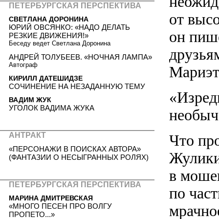
неожид
ПЕТЕРБУРГСКАЯ ПЕРСПЕКТИВА
от выс
СВЕТЛАНА ДОРОНИНА
ЮРИЙ ОВСЯНКО: «НАДО ДЕЛАТЬ
он пиш
РЕЗКИЕ ДВИЖЕНИЯ!»
Беседу ведет Светлана Доронина
друзья
АНДРЕЙ ТОЛУБЕЕВ. «НОЧНАЯ ЛАМПА»
Автограф
Мариэт
КИРИЛЛ ДАТЕШИДЗЕ
СОЧИНЕНИЕ НА НЕЗАДАННУЮ ТЕМУ
«Изред
ВАДИМ ЖУК
УГОЛОК ВАДИМА ЖУКА
необыч
АНТРАКТ
Что про
«ПЕРСОНАЖИ В ПОИСКАХ АВТОРА»
Жулики
(ФАНТАЗИИ О НЕСЫГРАННЫХ РОЛЯХ)
в моше
ПЕТЕРБУРГСКАЯ ПЕРСПЕКТИВА
по част
МАРИНА ДМИТРЕВСКАЯ
«МНОГО ПЕСЕН ПРО ВОЛГУ
мрачно
ПРОПЕТО...»