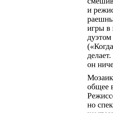
смешив
и режи
раешны
игры в
дуэтом
(«Когда
делает.
он ниче
Мозаик
общее 
Режисс
но спе