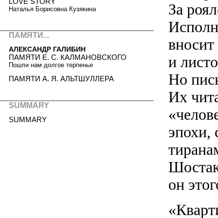
LOVE STORY
За роя
Наталья Борисовна Кузякина
Исполн
ПАМЯТИ...
вносит 
АЛЕКСАНДР ГАЛИБИН
ПАМЯТИ Е. С. КАЛМАНОВСКОГО
и лист
Пошли нам долгое терпенье
Но пись
ПАМЯТИ А. Я. АЛЬТШУЛЛЕРА
Их чита
SUMMARY
«челов
SUMMARY
эпохи,
тирана
Шостак
он этог
«Кварти