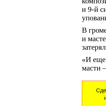
компози
и 9-й с
упован
В гром
и масте
затерял
«И еще
масти 
Сде