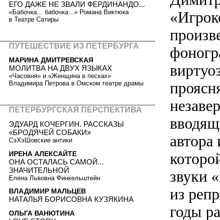
ЕГО ДАЖЕ НЕ ЗВАЛИ ФЕРДИНАНДО...
«Бабочка... бабочка...» Романа Виктюка
«Игрок
в Театре Сатиры
произв
ПУТЕШЕСТВИЕ ИЗ ПЕТЕРБУРГА
фоногр
МАРИНА ДМИТРЕВСКАЯ
виртуоз
МОЛИТВА НА ДВУХ ЯЗЫКАХ
«Часовня» и «Женщина в песках»
проясн
Владимира Петрова в Омском театре драмы
незаве
ПЕТЕРБУРГСКАЯ ПЕРСПЕКТИВА
вводящ
ЭДУАРД КОЧЕРГИН. РАССКАЗЫ
«БРОДЯЧЕЙ СОБАКИ»
автора
СэХэШовские антики
ИРЕНА АЛЕКСАЙТЕ
которой
ОНА ОСТАЛАСЬ САМОЙ...
ЗНАЧИТЕЛЬНОЙ
звуки 
Елена Львовна Финкельштейн
из репр
ВЛАДИМИР МАЛЬЦЕВ
НАТАЛЬЯ БОРИСОВНА КУЗЯКИНА
годы р
ОЛЬГА ВАНЮТИНА