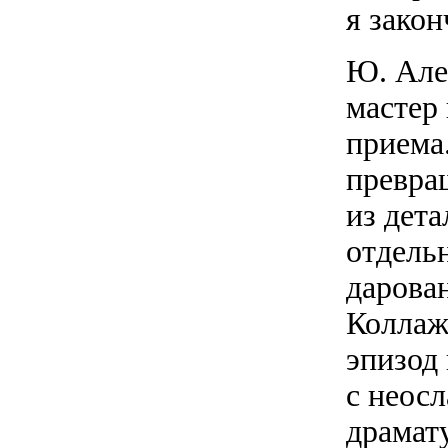
я зако
Ю. Але
мастер
приема
превращ
из дет
отдельн
дарова
Коллаж
эпизод
с неос
драмату