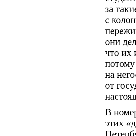
за таки
с коло
пережи
они де
что их
потому 
на нег
от гос
настоя
В номе
этих «д
Петерб