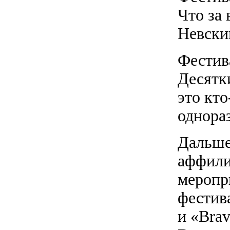
Что за
Невски
Фестив
Десятки
это кто
однора
Дальше
аффили
меропр
фестива
и «Brav