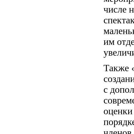
числе 
спектак
малень
им отд
увелич
Также 
создан
с допо
совреме
оценки
порядк
членов