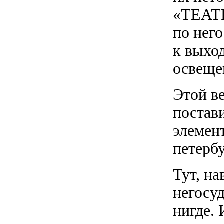
«ТЕАТР
по нег
к выхо
освеще
Этой в
постав
элемен
петербу
Тут, на
негосуд
нигде. 