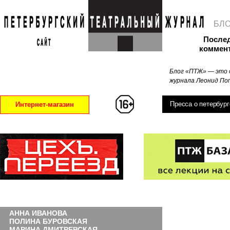
БЛ
После
коммен
Блог «ПТЖ» — это 
журнала Леонид Поп
Пресса о петербург
Интернет-магазин
АННА ИВАНОВА
ПОЛИНА БУРОВСКАЯ
МАРИНА ДМИТРЕВСКАЯ