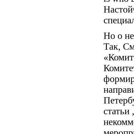
Настой
специа
Но о н
Так, С
«Комит
Комите
формир
направ
Петерб
статьи
некомм
меропри