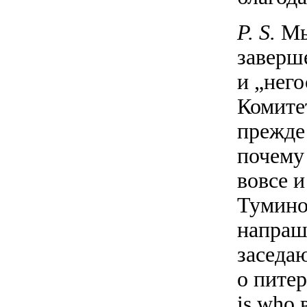
P. S.
Мы
заверш
и „него
Комите
прежде
почему
вовсе и
Тумино
напраши
заседа
о пите
is who 