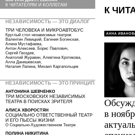
К ЧИТАТЕЛЯМ И КОЛЛЕГАМ
К ЧИТ
НЕЗАВИСИМОСТЬ — ЭТО ДИАЛОГ
ТРИ ЧЕЛОВЕКА И МИКРОАВТОБУС
АННА ИВАНОВ
Круглый стол независимых театров:
Валентин Левицкий, Евгения Богинская,
Алина Мустафаева,
Антон Алексеев, Борис Павлович,
Сергей Гвоздев,
Анатолий Журавин, Алевтина Кротикова,
Алла Данишевская,
Наталия Лапина, Михаил Каргапольцев
НЕЗАВИСИМОСТЬ — ЭТО ПРИНЦИП
АНТОНИНА ШЕВЧЕНКО
ТРИ МОСКОВСКИХ НЕЗАВИСИМЫХ
Обсужд
ТЕАТРА В ПОИСКАХ ЗРИТЕЛЯ
АЛИСА ХВОРОСТЯН
в ноябр
СОЦИАЛЬНО ОТВЕТСТВЕННЫЙ ТЕАТР
И ЕГО ПЬЕСЫ ЖИЗНИ
актуал
О Социально-Художественном Театре
ПОЛИНА НИКИТИНА