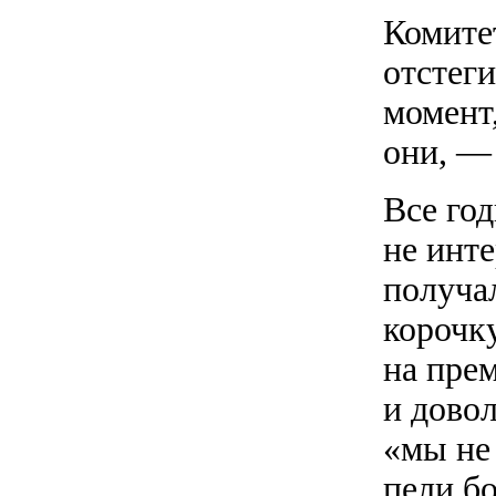
Комитет
отстеги
момент,
они, — 
Все го
не инт
получал
корочк
на пре
и довол
«мы не 
пели б