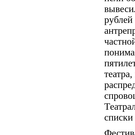
вывесил
рублей
антреп
частной
понима
пятиле
театра,
распре
спрово
Театра
списки
Фестив