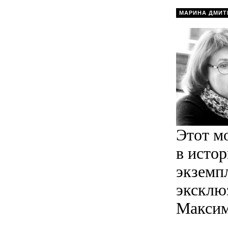
МАРИНА ДМИТ
Этот м
в исто
экземп
эксклю
Максим