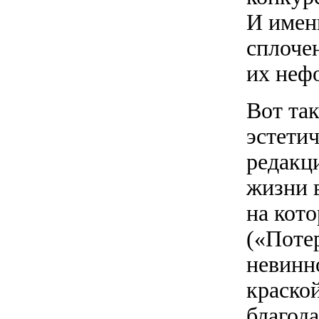
И имен
сплоче
их неф
Вот та
эстети
редакц
жизни 
на кот
(«Поте
невинн
краско
благода