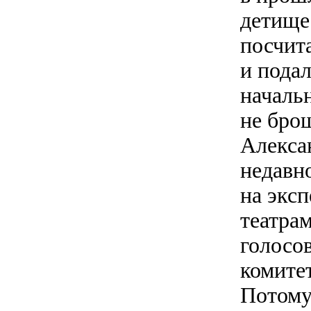
детище
посчит
и подал
начальн
не брош
Алекса
недавн
на экс
театра
голосо
комитет
Потому 