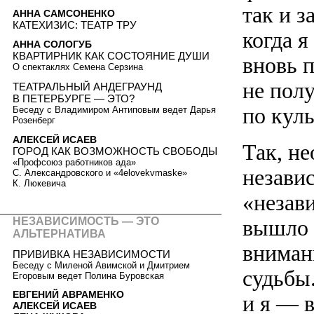
так и з
АННА САМСОНЕНКО
КАТЕХИЗИС: ТЕАТР ТРУ
когда я
АННА СОЛОГУБ
КВАРТИРНИК КАК СОСТОЯНИЕ ДУШИ
вновь 
О спектаклях Семена Серзина
не пол
ТЕАТРАЛЬНЫЙ АНДЕГРАУНД
В ПЕТЕРБУРГЕ — ЭТО?
по куль
Беседу с Владимиром Антиповым ведет Дарья
Розенберг
АЛЕКСЕЙ ИСАЕВ
Так, н
ГОРОД КАК ВОЗМОЖНОСТЬ СВОБОДЫ
«Профсоюз работников ада»
незави
С. Александровского и «4elovekvmaske»
К. Люкевича
«незав
НЕЗАВИСИМОСТЬ — ЭТО
вышло 
АЛЬТЕРНАТИВА
внимани
ПРИВИВКА НЕЗАВИСИМОСТИ
Беседу с Миленой Авимской и Дмитрием
судьбы
Егоровым ведет Полина Буровская
ЕВГЕНИЙ АВРАМЕНКО
и я — в
АЛЕКСЕЙ ИСАЕВ