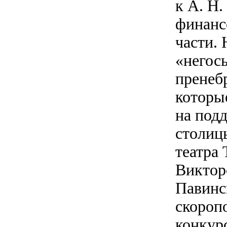
к А. Н
финанс
части.
«негосы
пренебр
которые
на под
столиц
театра
Виктор
Павинс
скороп
конкурс