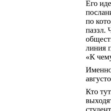
Его ид
послани
по кот
паззл.
общест
линия 
«К чем
Именно
август
Кто ту
выходя
студен