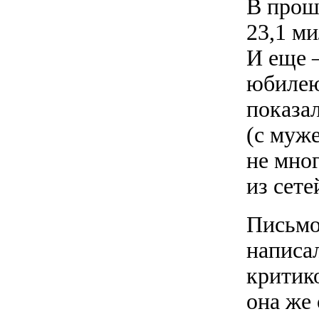
В прош
23,1 ми
И еще 
юбилею
показал
(с муж
не мно
из сете
Письмо
написа
критико
она же 