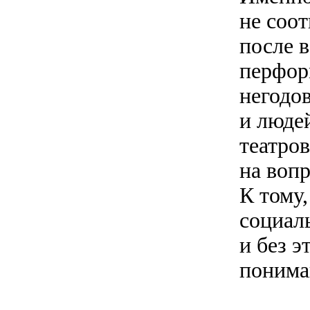
не соо
после 
перфор
негодо
и люде
театро
на воп
К тому
социаль
и без э
понима