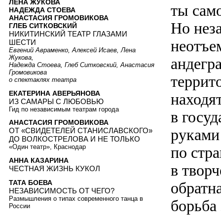
ЛЕНА ЖУКОВА
ты сам
НАДЕЖДА СТОЕВА
АНАСТАСИЯ ГРОМОВИКОВА
Но нез
ГЛЕБ СИТКОВСКИЙ
НИКИТИНСКИЙ ТЕАТР ГЛАЗАМИ
неотъе
ШЕСТИ
Евгений Авраменко, Алексей Исаев, Лена
Жукова,
андегр
Надежда Стоева, Глеб Ситковский, Анастасия
Громовикова
террит
о спектаклях театра
ЕКАТЕРИНА АВЕРЬЯНОВА
находят
ИЗ САМАРЫ С ЛЮБОВЬЮ
Гид по независимым театрам города
в госуд
АНАСТАСИЯ ГРОМОВИКОВА
руками 
ОТ «СВИДЕТЕЛЕЙ СТАНИСЛАВСКОГО»
ДО ВОЛКОСТРЕЛОВА И НЕ ТОЛЬКО
«Один театр», Краснодар
по стра
АННА КАЗАРИНА
в творч
ЧЕСТНАЯ ЖИЗНЬ КУКОЛ
ТАТА БОЕВА
обратн
НЕЗАВИСИМОСТЬ ОТ ЧЕГО?
Размышления о типах современного танца в
борьба 
России