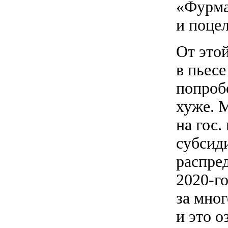
«Фурма
и поцел
От этой
в пьесе
попроб
хуже. 
на гос.
субсид
распре
2020-г
за мног
и это о