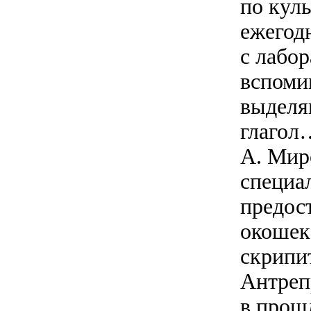
по кул
ежегод
с лабо
вспоми
выделя
глагол
А. Мир
специа
предост
окошек,
скрипи
Антрепр
в прош