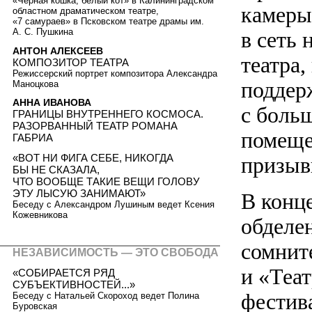
«Черная кошка, белый кот» в Калининградском
камеры
областном драматическом театре,
«7 самураев» в Псковском театре драмы им.
А. С. Пушкина
в сеть
АНТОН АЛЕКСЕЕВ
театра
КОМПОЗИТОР ТЕАТРА
Режиссерский портрет композитора Александра
поддер
Маноцкова
АННА ИВАНОВА
с боль
ГРАНИЦЫ ВНУТРЕННЕГО КОСМОСА.
РАЗОРВАННЫЙ ТЕАТР РОМАНА
помеще
ГАБРИА
«ВОТ НИ ФИГА СЕБЕ, НИКОГДА
призыв
БЫ НЕ СКАЗАЛА,
ЧТО ВООБЩЕ ТАКИЕ ВЕЩИ ГОЛОВУ
ЭТУ ЛЫСУЮ ЗАНИМАЮТ»
В конц
Беседу с Александром Лушиным ведет Ксения
Кожевникова
обделе
сомнит
НЕЗАВИСИМОСТЬ — ЭТО СВОБОДА
и «Теат
«СОБИРАЕТСЯ РЯД
СУБЪЕКТИВНОСТЕЙ...»
фестива
Беседу с Натальей Скороход ведет Полина
Буровская