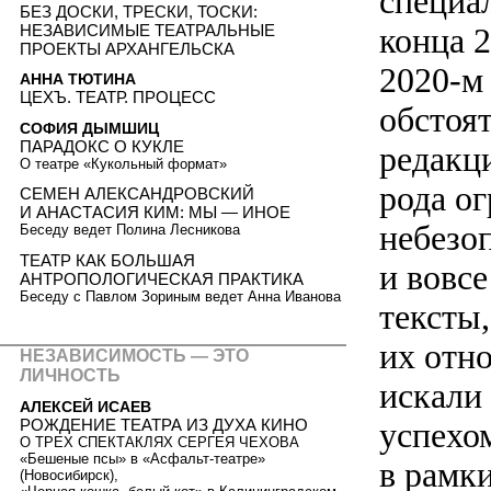
специа
БЕЗ ДОСКИ, ТРЕСКИ, ТОСКИ:
НЕЗАВИСИМЫЕ ТЕАТРАЛЬНЫЕ
конца 2
ПРОЕКТЫ АРХАНГЕЛЬСКА
2020-м
АННА ТЮТИНА
ЦЕХЪ. ТЕАТР. ПРОЦЕСС
обстоя
СОФИЯ ДЫМШИЦ
ПАРАДОКС О КУКЛЕ
редакц
О театре «Кукольный формат»
рода о
СЕМЕН АЛЕКСАНДРОВСКИЙ
И АНАСТАСИЯ КИМ: МЫ — ИНОЕ
небезо
Беседу ведет Полина Лесникова
ТЕАТР КАК БОЛЬШАЯ
и вовс
АНТРОПОЛОГИЧЕСКАЯ ПРАКТИКА
Беседу с Павлом Зориным ведет Анна Иванова
тексты,
их отн
НЕЗАВИСИМОСТЬ — ЭТО
ЛИЧНОСТЬ
искали
АЛЕКСЕЙ ИСАЕВ
успехо
РОЖДЕНИЕ ТЕАТРА ИЗ ДУХА КИНО
О ТРЕХ СПЕКТАКЛЯХ СЕРГЕЯ ЧЕХОВА
«Бешеные псы» в «Асфальт-театре»
в рамк
(Новосибирск),