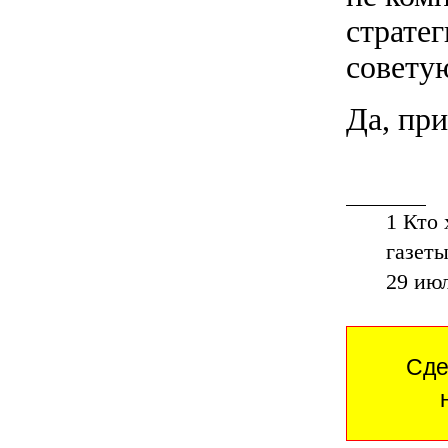
стратег
совету
Да, пр
1
Кто 
газеты
29 ию
Сде