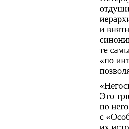
отдуши
иерарх
и внят
синони
те самы
«по ин
позвол
«Негос
Это тр
по нег
с «Осо
их ист