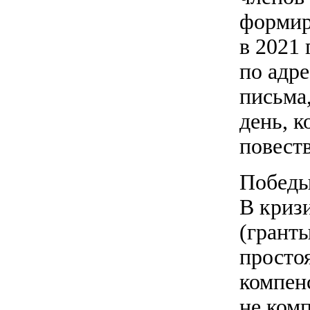
формир
в 2021
по адре
письма
день, к
повест
Победы
В криз
(грант
просто
компенс
не комп