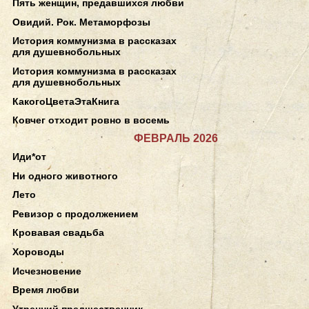
Пять женщин, предавшихся любви
Овидий. Рок. Метаморфозы
История коммунизма в рассказах
для душевнобольных
История коммунизма в рассказах
для душевнобольных
КакогоЦветаЭтаКнига
Ковчег отходит ровно в восемь
ФЕВРАЛЬ 2026
Иди*от
Ни одного животного
Лето
Ревизор с продолжением
Кровавая свадьба
Хороводы
Исчезновение
Время любви
Утренний предшественник