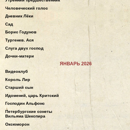
Человеческий голос
Дневник Лёки
Сад
Борис Годунов
Тургенев. Ася
Слуга двух господ
Дочки-матери
ЯНВАРЬ 2026
Видеоклуб
Король Лир
Старший сын
Идоменей, царь Критский
Господин Альфонс
Петербургские сонеты
Вильяма Шекспира
Оксюморон