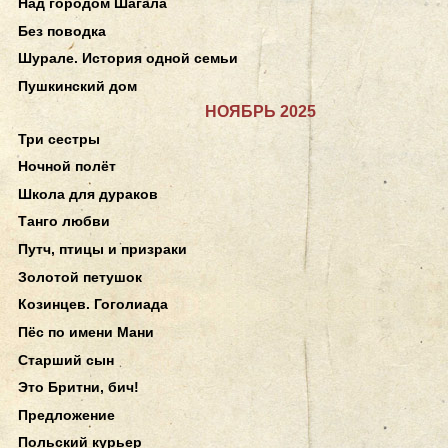
Над городом Шагала
Без поводка
Шурале. История одной семьи
Пушкинский дом
НОЯБРЬ 2025
Три сестры
Ночной полёт
Школа для дураков
Танго любви
Путч, птицы и призраки
Золотой петушок
Козинцев. Гоголиада
Пёс по имени Мани
Старший сын
Это Бритни, бич!
Предложение
Польский курьер