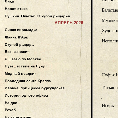
Лихо
Новая этика
Балетме
Пушкин. Опыты: «Скупой рыцарь»
Музыка
АПРЕЛЬ 2026
Синяя пирамидка
Художни
Жанна Д'Арк
Исполн
Скупой рыцарь
Без названия
Я шагаю по Москве
Путешествие на Луну
Медный всадник
Софья 
Последняя лента Крэппа
Татьяна
Ивонна, принцесса бургундская
История одного офиса
На дне
Игорь
Рехаб
На заре жизни