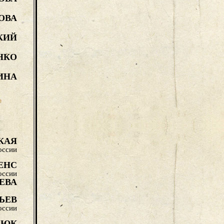
ОВА
КИЙ
НКО
ИНА
КАЯ
оссии
ЕНС
оссии
ЕВА
ЬЕВ
оссии
СЮК