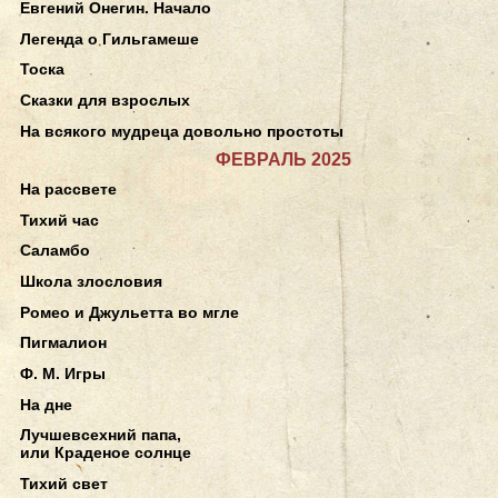
Евгений Онегин. Начало
Легенда о Гильгамеше
Тоска
Сказки для взрослых
На всякого мудреца довольно простоты
ФЕВРАЛЬ 2025
На рассвете
Тихий час
Саламбо
Школа злословия
Ромео и Джульетта во мгле
Пигмалион
Ф. М. Игры
На дне
Лучшевсехний папа,
или Краденое солнце
Тихий свет