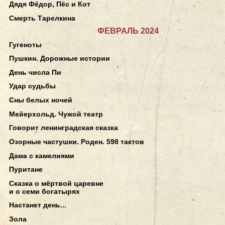
Дядя Фёдор, Пёс и Кот
Смерть Тарелкина
ФЕВРАЛЬ 2024
Гугеноты
Пушкин. Дорожные истории
День числа Пи
Удар судьбы
Сны белых ночей
Мейерхольд. Чужой театр
Говорит ленинградская сказка
Озорные частушки. Роден. 598 тактов
Дама с камелиями
Пуритане
Сказка о мёртвой царевне
и о семи богатырях
Настанет день...
Зола