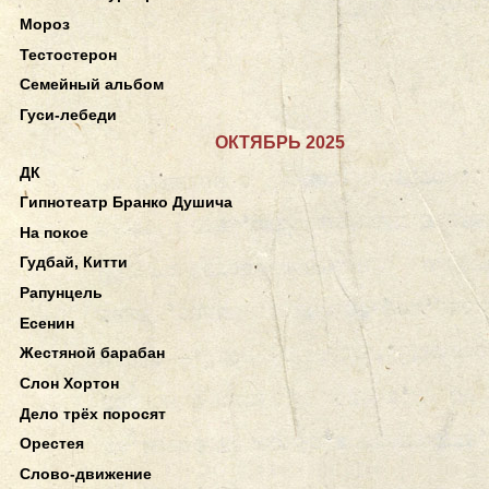
Мороз
Тестостерон
Семейный альбом
Гуси-лебеди
ОКТЯБРЬ 2025
ДК
Гипнотеатр Бранко Душича
На покое
Гудбай, Китти
Рапунцель
Есенин
Жестяной барабан
Слон Хортон
Дело трёх поросят
Орестея
Слово-движение