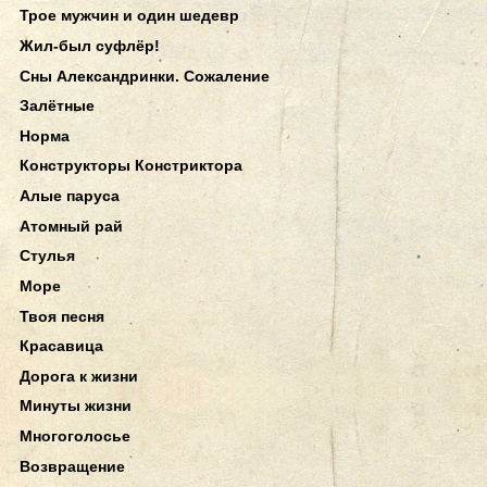
Трое мужчин и один шедевр
Жил-был суфлёр!
Сны Александринки. Сожаление
Залётные
Норма
Конструкторы Констриктора
Алые паруса
Атомный рай
Стулья
Море
Твоя песня
Красавица
Дорога к жизни
Минуты жизни
Многоголосье
Возвращение