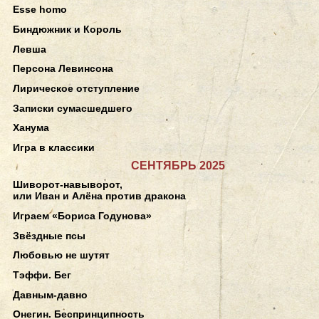
Esse homo
Биндюжник и Король
Левша
Персона Левинсона
Лирическое отступление
Записки сумасшедшего
Ханума
Игра в классики
СЕНТЯБРЬ 2025
Шиворот-навыворот,
или Иван и Алёна против дракона
Играем «Бориса Годунова»
Звёздные псы
Любовью не шутят
Тэффи. Бег
Давным-давно
Онегин. Беспринципность