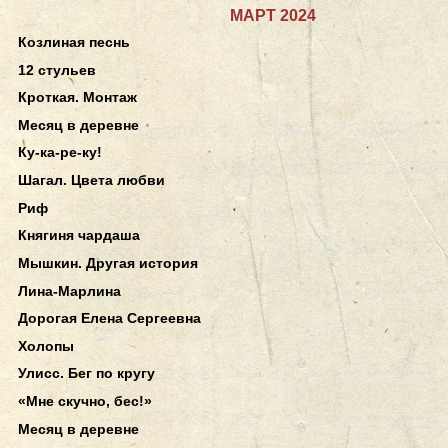
МАРТ 2024
Козлиная песнь
12 стульев
Кроткая. Монтаж
Месяц в деревне
Ку-ка-ре-ку!
Шагал. Цвета любви
Риф
Княгиня чардаша
Мышкин. Другая история
Лина-Марлина
Дорогая Елена Сергеевна
Холопы
Улисс. Бег по кругу
«Мне скучно, бес!»
Месяц в деревне