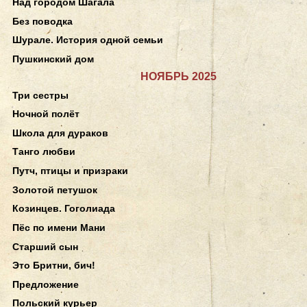
Над городом Шагала
Без поводка
Шурале. История одной семьи
Пушкинский дом
НОЯБРЬ 2025
Три сестры
Ночной полёт
Школа для дураков
Танго любви
Путч, птицы и призраки
Золотой петушок
Козинцев. Гоголиада
Пёс по имени Мани
Старший сын
Это Бритни, бич!
Предложение
Польский курьер