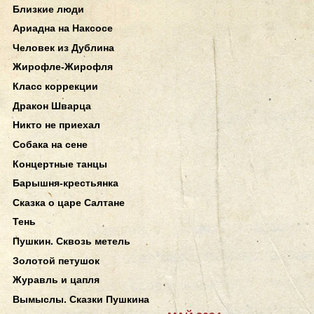
Близкие люди
Ариадна на Наксосе
Человек из Дублина
Жирофле-Жирофля
Класс коррекции
Дракон Шварца
Никто не приехал
Собака на сене
Концертные танцы
Барышня-крестьянка
Сказка о царе Салтане
Тень
Пушкин. Сквозь метель
Золотой петушок
Журавль и цапля
Вымыслы. Сказки Пушкина