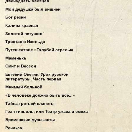
Двенадцать месяцев
Мой дедушка был вишней
Бог резни
Калина красная
Золотой петушок
Тристан и Изольда
Путешествие «Голубой стрелы»
Маменька
Смит и Вессон
Евгений Онегин. Урок русской
литературы. Часть первая
Мнимый больной
«В человеке должно быть всё...»
Тайна третьей планеты
Гран-гиньоль, или Театр ужаса и смеха
Бременские музыканты
Реникса