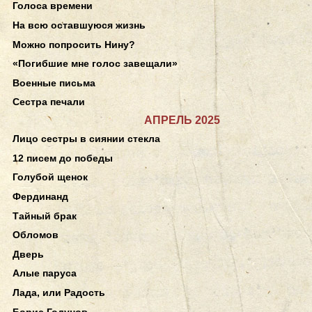
Голоса времени
На всю оставшуюся жизнь
Можно попросить Нину?
«Погибшие мне голос завещали»
Военные письма
Сестра печали
АПРЕЛЬ 2025
Лицо сестры в сиянии стекла
12 писем до победы
Голубой щенок
Фердинанд
Тайный брак
Обломов
Дверь
Алые паруса
Лада, или Радость
Борис Годунов