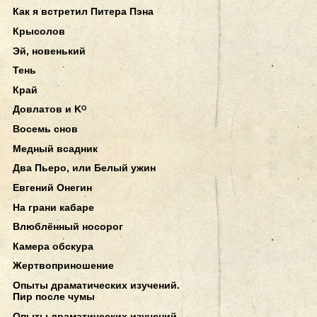
Как я встретил Питера Пэна
Крысолов
Эй, новенький
Тень
Край
Довлатов и Kᴼ
Восемь снов
Медный всадник
Два Пьеро, или Белый ужин
Евгений Онегин
На грани кабаре
Влюблённый носорог
Камера обскура
Жертвоприношение
Опыты драматических изучений.
Пир после чумы
Опыты драматических изучений.