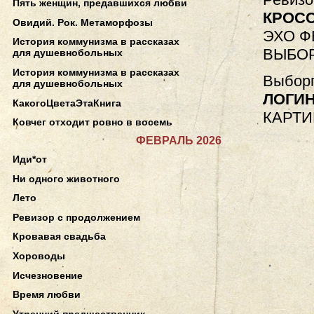
Пять женщин, предавшихся любви
КРОС
Овидий. Рок. Метаморфозы
ЭХО Ф
История коммунизма в рассказах
ВЫБОР
для душевнобольных
История коммунизма в рассказах
Выборг
для душевнобольных
ЛОГИ
КакогоЦветаЭтаКнига
КАРТИ
Ковчег отходит ровно в восемь
ФЕВРАЛЬ 2026
Иди*от
Ни одного животного
Лето
Ревизор с продолжением
Кровавая свадьба
Хороводы
Исчезновение
Время любви
Утренний предшественник