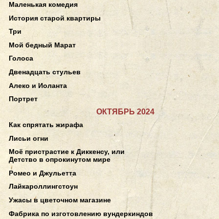
Маленькая комедия
История старой квартиры
Три
Мой бедный Марат
Голоса
Двенадцать стульев
Алеко и Иоланта
Портрет
ОКТЯБРЬ 2024
Как спрятать жирафа
Лисьи огни
Моё пристрастие к Диккенсу, или
Детство в опрокинутом мире
Ромео и Джульетта
Лайкароллингстоун
Ужасы в цветочном магазине
Фабрика по изготовлению вундеркиндов