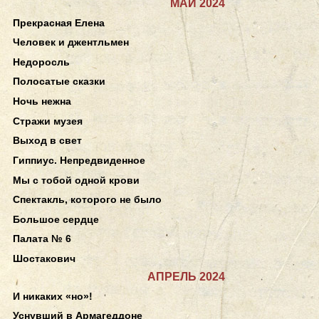
МАЙ 2024
Прекрасная Елена
Человек и джентльмен
Недоросль
Полосатые сказки
Ночь нежна
Стражи музея
Выход в свет
Гиппиус. Непредвиденное
Мы с тобой одной крови
Спектакль, которого не было
Большое сердце
Палата № 6
Шостакович
АПРЕЛЬ 2024
И никаких «но»!
Уснувший в Армагеддоне