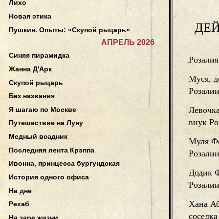
Лихо
Новая этика
ДЕ
Пушкин. Опыты: «Скупой рыцарь»
АПРЕЛЬ 2026
Синяя пирамидка
Розали
Жанна Д'Арк
Муся, д
Скупой рыцарь
Розали
Без названия
Левочка
Я шагаю по Москве
внук Р
Путешествие на Луну
Медный всадник
Муля Ф
Последняя лента Крэппа
Розали
Ивонна, принцесса бургундская
Додик 
История одного офиса
Розали
На дне
Хана А
Рехаб
соседка
На заре жизни