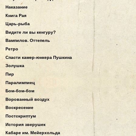
Наказание
Книга Рая
Царь-рыба
Видите ли вы кенгуру?
Вампилов. Оттепель
Ретро
Спасти камер-юнкера Пушкина
Золушка
Пир
Паралимпиец
Бом-бом-бом
Ворованный воздух
Воскресение
Постскриптум
История зверушек
Кабаре им. Мейерхольда