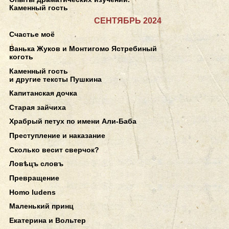
Каменный гость
СЕНТЯБРЬ 2024
Счастье моё
Ванька Жуков и Монтигомо Ястребиный
коготь
Каменный гость
и другие тексты Пушкина
Капитанская дочка
Старая зайчиха
Храбрый петух по имени Али-Баба
Преступление и наказание
Сколько весит сверчок?
Ловѣцъ словъ
Превращение
Homo ludens
Маленький принц
Екатерина и Вольтер