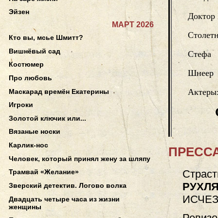
Эйзен
Доктор
МАРТ 2026
Столетн
Кто вы, мсье Шмитт?
Вишнёвый сад
Стефа
Костюмер
Шнеер
Про любовь
Актеры
Маскарад времён Екатерины
Игроки
Золотой ключик или...
Вязаные носки
Карлик-нос
ПРЕССА
Человек, который принял жену за шляпу
Трамвай «Желание»
Страст
РУХЛЯ
Зверский детектив. Логово волка
ИСЧЕ
Двадцать четыре часа из жизни
женщины
Ревизор