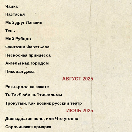
Чайка
Настасья
Мой друг Лапшин
Тень
Мой Рубцов
Фантазии Фарятьева
Несносная принцесса
Ангелы над городом
Пиковая дама
АВГУСТ 2025
Рок-н-ролл на закате
ТыТакЛюбишьЭтиФильмы
Тронутый. Как возник русский театр
ИЮЛЬ 2025
Двенадцатая ночь, или Что угодно
Сорочинская ярмарка