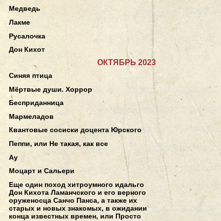
Медведь
Лакме
Русалочка
Дон Кихот
ОКТЯБРЬ 2023
Синяя птица
Мёртвые души. Хоррор
Бесприданница
Мармеладов
Квантовые сосиски доцента Юрского
Пеппи, или Не такая, как все
Ау
Моцарт и Сальери
Еще один поход хитроумного идальго
Дон Кихота Ламанчского и его верного
оруженосца Санчо Панса, а также их
старых и новых знакомых, в ожидании
конца известных времен, или Просто