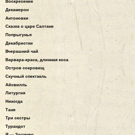
Воскресение
Декамерон
Антоновки
Сказка о царе Салтане
Попрыгунья
Декабристки
Вчерашний чай
Варвара-краса, длинная коса
Остров сокровищ
Скучный спектакль
Айсвилль
Литургия
Никогда
Таня
Три сестры
Турандот
Я — Зощенко