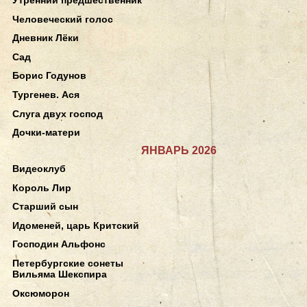
Человеческий голос
Дневник Лёки
Сад
Борис Годунов
Тургенев. Ася
Слуга двух господ
Дочки-матери
ЯНВАРЬ 2026
Видеоклуб
Король Лир
Старший сын
Идоменей, царь Критский
Господин Альфонс
Петербургские сонеты
Вильяма Шекспира
Оксюморон