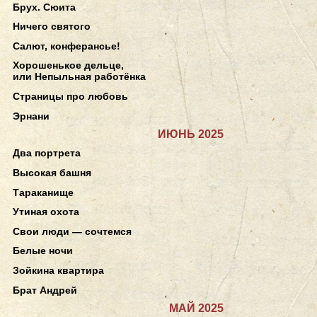
Брух. Сюита
Ничего святого
Салют, конферансье!
Хорошенькое дельце,
или Непыльная работёнка
Страницы про любовь
Эрнани
ИЮНЬ 2025
Два портрета
Высокая башня
Тараканище
Утиная охота
Свои люди — сочтемся
Белые ночи
Зойкина квартира
Брат Андрей
МАЙ 2025