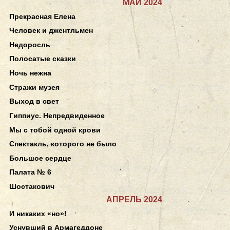
МАЙ 2024
Прекрасная Елена
Человек и джентльмен
Недоросль
Полосатые сказки
Ночь нежна
Стражи музея
Выход в свет
Гиппиус. Непредвиденное
Мы с тобой одной крови
Спектакль, которого не было
Большое сердце
Палата № 6
Шостакович
АПРЕЛЬ 2024
И никаких «но»!
Уснувший в Армагеддоне