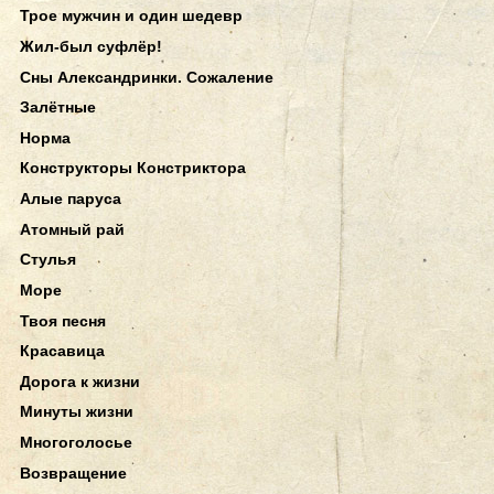
Трое мужчин и один шедевр
Жил-был суфлёр!
Сны Александринки. Сожаление
Залётные
Норма
Конструкторы Констриктора
Алые паруса
Атомный рай
Стулья
Море
Твоя песня
Красавица
Дорога к жизни
Минуты жизни
Многоголосье
Возвращение