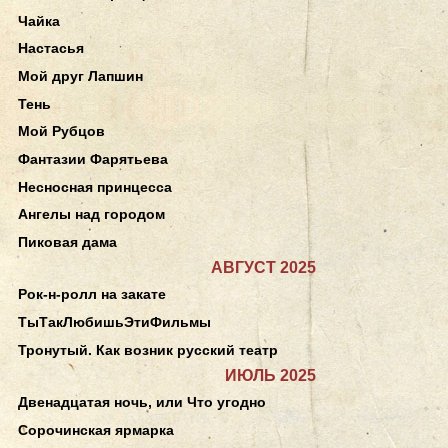
Чайка
Настасья
Мой друг Лапшин
Тень
Мой Рубцов
Фантазии Фарятьева
Несносная принцесса
Ангелы над городом
Пиковая дама
АВГУСТ 2025
Рок-н-ролл на закате
ТыТакЛюбишьЭтиФильмы
Тронутый. Как возник русский театр
ИЮЛЬ 2025
Двенадцатая ночь, или Что угодно
Сорочинская ярмарка