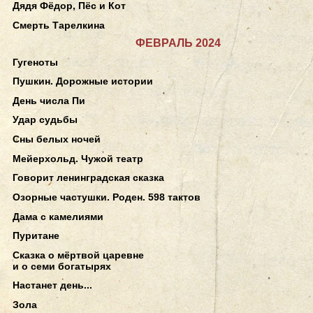
Дядя Фёдор, Пёс и Кот
Смерть Тарелкина
ФЕВРАЛЬ 2024
Гугеноты
Пушкин. Дорожные истории
День числа Пи
Удар судьбы
Сны белых ночей
Мейерхольд. Чужой театр
Говорит ленинградская сказка
Озорные частушки. Роден. 598 тактов
Дама с камелиями
Пуритане
Сказка о мёртвой царевне
и о семи богатырях
Настанет день...
Зола