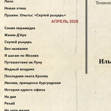
Лихо
Технол
Новая этика
Пушкин. Опыты: «Скупой рыцарь»
АПРЕЛЬ 2026
Синяя пирамидка
Жанна Д'Арк
Скупой рыцарь
Без названия
Я шагаю по Москве
Иль
Путешествие на Луну
Медный всадник
Последняя лента Крэппа
Ивонна, принцесса бургундская
История одного офиса
На дне
Рехаб
На заре жизни