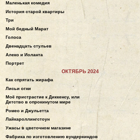
Маленькая комедия
История старой квартиры
Три
Мой бедный Марат
Голоса
Двенадцать стульев
Алеко и Иоланта
Портрет
ОКТЯБРЬ 2024
Как спрятать жирафа
Лисьи огни
Моё пристрастие к Диккенсу, или
Детство в опрокинутом мире
Ромео и Джульетта
Лайкароллингстоун
Ужасы в цветочном магазине
Фабрика по изготовлению вундеркиндов