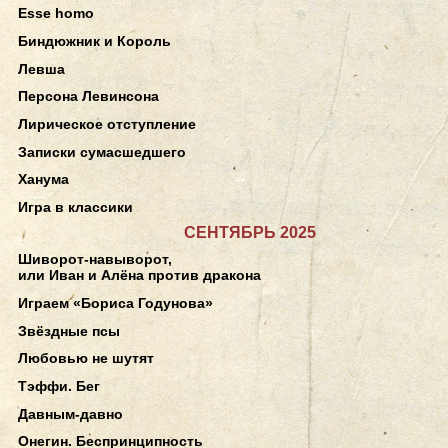
Esse homo
Биндюжник и Король
Левша
Персона Левинсона
Лирическое отступление
Записки сумасшедшего
Ханума
Игра в классики
СЕНТЯБРЬ 2025
Шиворот-навыворот,
или Иван и Алёна против дракона
Играем «Бориса Годунова»
Звёздные псы
Любовью не шутят
Тэффи. Бег
Давным-давно
Онегин. Беспринципность