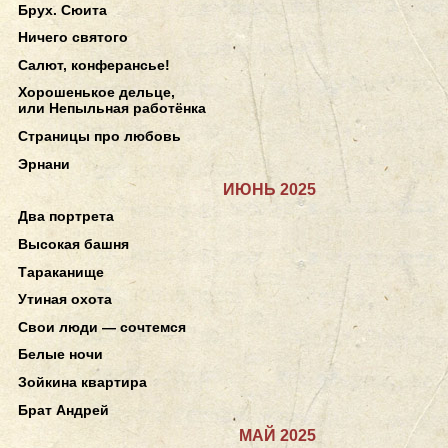
Брух. Сюита
Ничего святого
Салют, конферансье!
Хорошенькое дельце,
или Непыльная работёнка
Страницы про любовь
Эрнани
ИЮНЬ 2025
Два портрета
Высокая башня
Тараканище
Утиная охота
Свои люди — сочтемся
Белые ночи
Зойкина квартира
Брат Андрей
МАЙ 2025