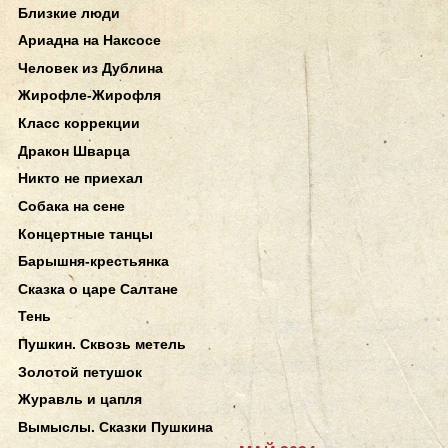
Близкие люди
Ариадна на Наксосе
Человек из Дублина
Жирофле-Жирофля
Класс коррекции
Дракон Шварца
Никто не приехал
Собака на сене
Концертные танцы
Барышня-крестьянка
Сказка о царе Салтане
Тень
Пушкин. Сквозь метель
Золотой петушок
Журавль и цапля
Вымыслы. Сказки Пушкина