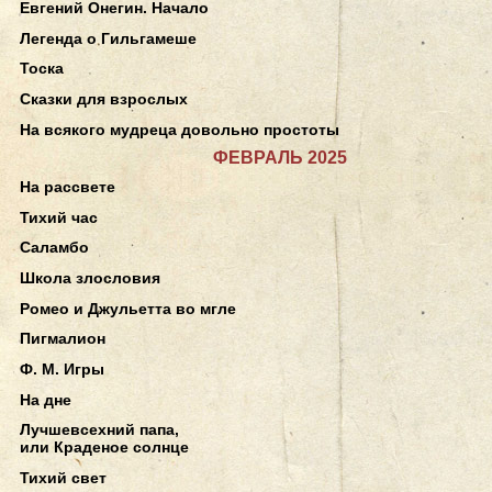
Евгений Онегин. Начало
Легенда о Гильгамеше
Тоска
Сказки для взрослых
На всякого мудреца довольно простоты
ФЕВРАЛЬ 2025
На рассвете
Тихий час
Саламбо
Школа злословия
Ромео и Джульетта во мгле
Пигмалион
Ф. М. Игры
На дне
Лучшевсехний папа,
или Краденое солнце
Тихий свет