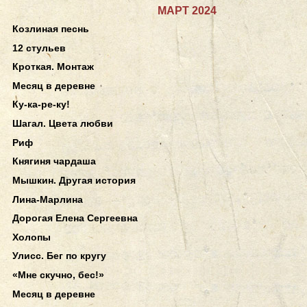
МАРТ 2024
Козлиная песнь
12 стульев
Кроткая. Монтаж
Месяц в деревне
Ку-ка-ре-ку!
Шагал. Цвета любви
Риф
Княгиня чардаша
Мышкин. Другая история
Лина-Марлина
Дорогая Елена Сергеевна
Холопы
Улисс. Бег по кругу
«Мне скучно, бес!»
Месяц в деревне