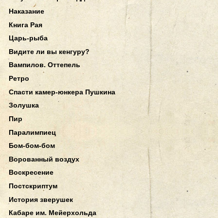
Наказание
Книга Рая
Царь-рыба
Видите ли вы кенгуру?
Вампилов. Оттепель
Ретро
Спасти камер-юнкера Пушкина
Золушка
Пир
Паралимпиец
Бом-бом-бом
Ворованный воздух
Воскресение
Постскриптум
История зверушек
Кабаре им. Мейерхольда