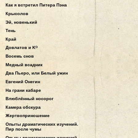
Как я встретил Питера Пэна
Крысолов
Эй, новенький
Тень
Край
Довлатов и Kᴼ
Восемь снов
Медный всадник
Два Пьеро, или Белый ужин
Евгений Онегин
На грани кабаре
Влюблённый носорог
Камера обскура
Жертвоприношение
Опыты драматических изучений.
Пир после чумы
Опыты драматических изучений.