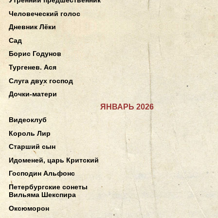
Человеческий голос
Дневник Лёки
Сад
Борис Годунов
Тургенев. Ася
Слуга двух господ
Дочки-матери
ЯНВАРЬ 2026
Видеоклуб
Король Лир
Старший сын
Идоменей, царь Критский
Господин Альфонс
Петербургские сонеты
Вильяма Шекспира
Оксюморон