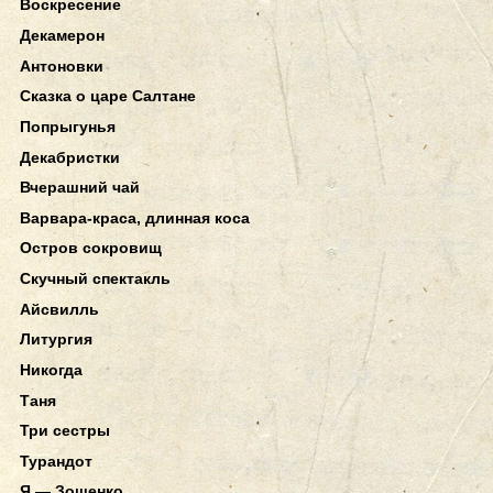
Воскресение
Декамерон
Антоновки
Сказка о царе Салтане
Попрыгунья
Декабристки
Вчерашний чай
Варвара-краса, длинная коса
Остров сокровищ
Скучный спектакль
Айсвилль
Литургия
Никогда
Таня
Три сестры
Турандот
Я — Зощенко