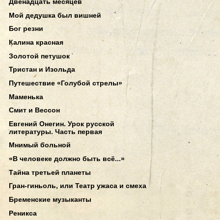
Двенадцать месяцев
Мой дедушка был вишней
Бог резни
Калина красная
Золотой петушок
Тристан и Изольда
Путешествие «Голубой стрелы»
Маменька
Смит и Вессон
Евгений Онегин. Урок русской
литературы. Часть первая
Мнимый больной
«В человеке должно быть всё...»
Тайна третьей планеты
Гран-гиньоль, или Театр ужаса и смеха
Бременские музыканты
Реникса