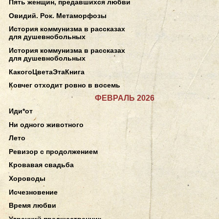
Пять женщин, предавшихся любви
Овидий. Рок. Метаморфозы
История коммунизма в рассказах
для душевнобольных
История коммунизма в рассказах
для душевнобольных
КакогоЦветаЭтаКнига
Ковчег отходит ровно в восемь
ФЕВРАЛЬ 2026
Иди*от
Ни одного животного
Лето
Ревизор с продолжением
Кровавая свадьба
Хороводы
Исчезновение
Время любви
Утренний предшественник