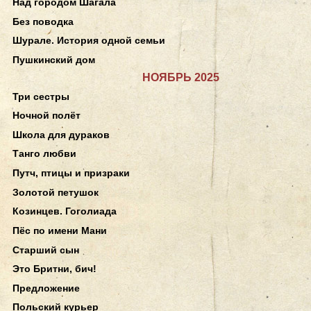
Над городом Шагала
Без поводка
Шурале. История одной семьи
Пушкинский дом
НОЯБРЬ 2025
Три сестры
Ночной полёт
Школа для дураков
Танго любви
Путч, птицы и призраки
Золотой петушок
Козинцев. Гоголиада
Пёс по имени Мани
Старший сын
Это Бритни, бич!
Предложение
Польский курьер