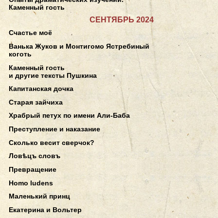
Каменный гость
СЕНТЯБРЬ 2024
Счастье моё
Ванька Жуков и Монтигомо Ястребиный
коготь
Каменный гость
и другие тексты Пушкина
Капитанская дочка
Старая зайчиха
Храбрый петух по имени Али-Баба
Преступление и наказание
Сколько весит сверчок?
Ловѣцъ словъ
Превращение
Homo ludens
Маленький принц
Екатерина и Вольтер