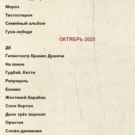
Мороз
Тестостерон
Семейный альбом
Гуси-лебеди
ОКТЯБРЬ 2025
ДК
Гипнотеатр Бранко Душича
На покое
Гудбай, Китти
Рапунцель
Есенин
Жестяной барабан
Слон Хортон
Дело трёх поросят
Орестея
Слово-движение