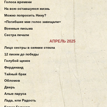
Голоса времени
На всю оставшуюся жизнь
Можно попросить Нину?
«Погибшие мне голос завещали»
Военные письма
Сестра печали
АПРЕЛЬ 2025
Лицо сестры в сиянии стекла
12 писем до победы
Голубой щенок
Фердинанд
Тайный брак
Обломов
Дверь
Алые паруса
Лада, или Радость
Борис Годунов