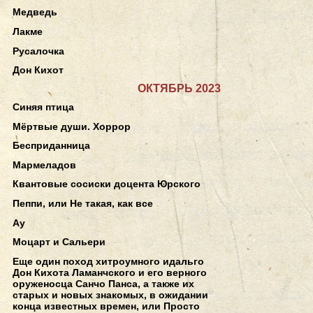
Медведь
Лакме
Русалочка
Дон Кихот
ОКТЯБРЬ 2023
Синяя птица
Мёртвые души. Хоррор
Бесприданница
Мармеладов
Квантовые сосиски доцента Юрского
Пеппи, или Не такая, как все
Ау
Моцарт и Сальери
Еще один поход хитроумного идальго
Дон Кихота Ламанчского и его верного
оруженосца Санчо Панса, а также их
старых и новых знакомых, в ожидании
конца известных времен, или Просто