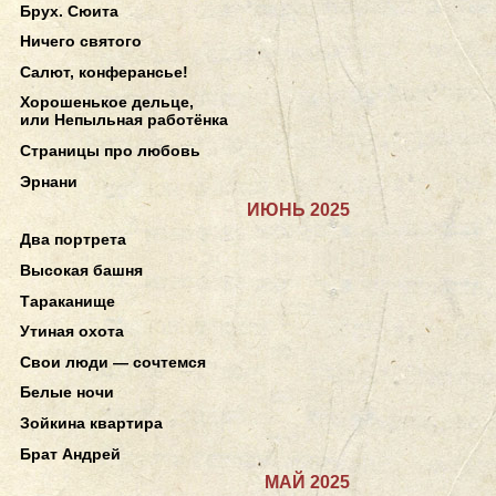
Брух. Сюита
Ничего святого
Салют, конферансье!
Хорошенькое дельце,
или Непыльная работёнка
Страницы про любовь
Эрнани
ИЮНЬ 2025
Два портрета
Высокая башня
Тараканище
Утиная охота
Свои люди — сочтемся
Белые ночи
Зойкина квартира
Брат Андрей
МАЙ 2025