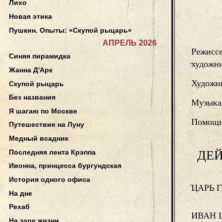
Лихо
Новая этика
Пушкин. Опыты: «Скупой рыцарь»
АПРЕЛЬ 2026
Режисс
Синяя пирамидка
художн
Жанна Д'Арк
Художни
Скупой рыцарь
Без названия
Музыка
Я шагаю по Москве
Помощн
Путешествие на Луну
Медный всадник
ДЕ
Последняя лента Крэппа
Ивонна, принцесса бургундская
История одного офиса
ЦАРЬ 
На дне
Рехаб
ИВАН 
На заре жизни