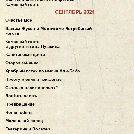
Каменный гость
СЕНТЯБРЬ 2024
Счастье моё
Ванька Жуков и Монтигомо Ястребиный
коготь
Каменный гость
и другие тексты Пушкина
Капитанская дочка
Старая зайчиха
Храбрый петух по имени Али-Баба
Преступление и наказание
Сколько весит сверчок?
Ловѣцъ словъ
Превращение
Homo ludens
Маленький принц
Екатерина и Вольтер