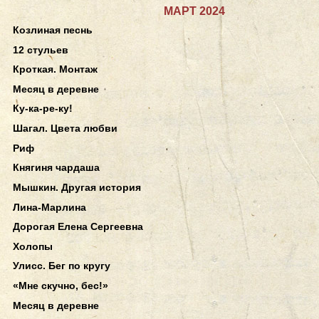
МАРТ 2024
Козлиная песнь
12 стульев
Кроткая. Монтаж
Месяц в деревне
Ку-ка-ре-ку!
Шагал. Цвета любви
Риф
Княгиня чардаша
Мышкин. Другая история
Лина-Марлина
Дорогая Елена Сергеевна
Холопы
Улисс. Бег по кругу
«Мне скучно, бес!»
Месяц в деревне