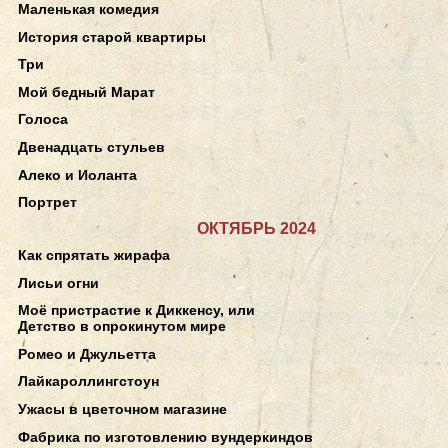
Маленькая комедия
История старой квартиры
Три
Мой бедный Марат
Голоса
Двенадцать стульев
Алеко и Иоланта
Портрет
ОКТЯБРЬ 2024
Как спрятать жирафа
Лисьи огни
Моё пристрастие к Диккенсу, или
Детство в опрокинутом мире
Ромео и Джульетта
Лайкароллингстоун
Ужасы в цветочном магазине
Фабрика по изготовлению вундеркиндов