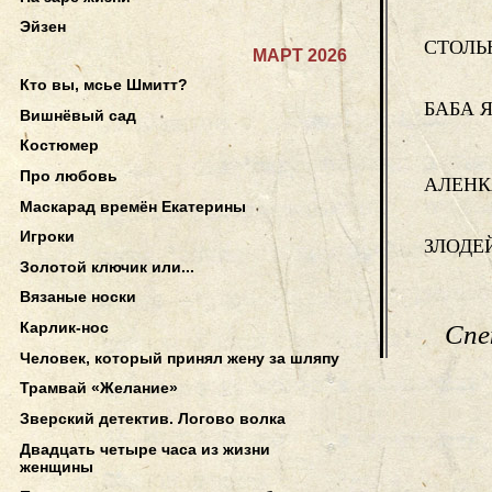
Эйзен
СТОЛЬ
МАРТ 2026
Кто вы, мсье Шмитт?
БАБА 
Вишнёвый сад
Костюмер
Про любовь
АЛЕНК
Маскарад времён Екатерины
Игроки
ЗЛОДЕ
Золотой ключик или...
Вязаные носки
Карлик-нос
Спе
Человек, который принял жену за шляпу
Трамвай «Желание»
Зверский детектив. Логово волка
Двадцать четыре часа из жизни
женщины