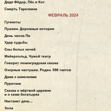
Дядя Фёдор, Пёс и Кот
Смерть Тарелкина
ФЕВРАЛЬ 2024
Гугеноты
Пушкин. Дорожные истории
День числа Пи
Удар судьбы
Сны белых ночей
Мейерхольд. Чужой театр
Говорит ленинградская сказка
Озорные частушки. Роден. 598 тактов
Дама с камелиями
Пуритане
Сказка о мёртвой царевне
и о семи богатырях
Настанет день...
Зола