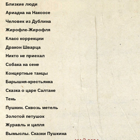
Близкие люди
Ариадна на Наксосе
Человек из Дублина
Жирофле-Жирофля
Класс коррекции
Дракон Шварца
Никто не приехал
Собака на сене
Концертные танцы
Барышня-крестьянка
Сказка о царе Салтане
Тень
Пушкин. Сквозь метель
Золотой петушок
Журавль и цапля
Вымыслы. Сказки Пушкина