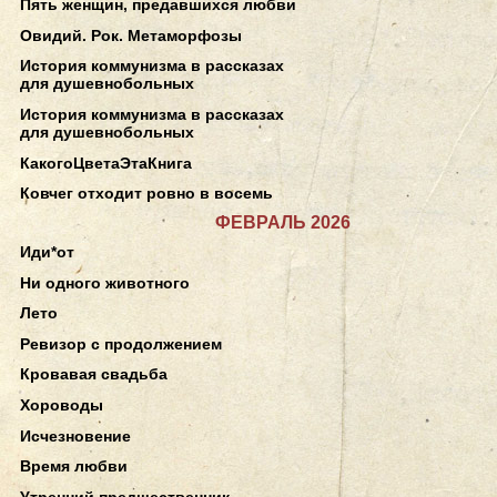
Пять женщин, предавшихся любви
Овидий. Рок. Метаморфозы
История коммунизма в рассказах
для душевнобольных
История коммунизма в рассказах
для душевнобольных
КакогоЦветаЭтаКнига
Ковчег отходит ровно в восемь
ФЕВРАЛЬ 2026
Иди*от
Ни одного животного
Лето
Ревизор с продолжением
Кровавая свадьба
Хороводы
Исчезновение
Время любви
Утренний предшественник