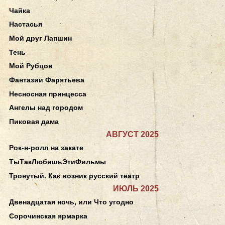
Чайка
Настасья
Мой друг Лапшин
Тень
Мой Рубцов
Фантазии Фарятьева
Несносная принцесса
Ангелы над городом
Пиковая дама
АВГУСТ 2025
Рок-н-ролл на закате
ТыТакЛюбишьЭтиФильмы
Тронутый. Как возник русский театр
ИЮЛЬ 2025
Двенадцатая ночь, или Что угодно
Сорочинская ярмарка