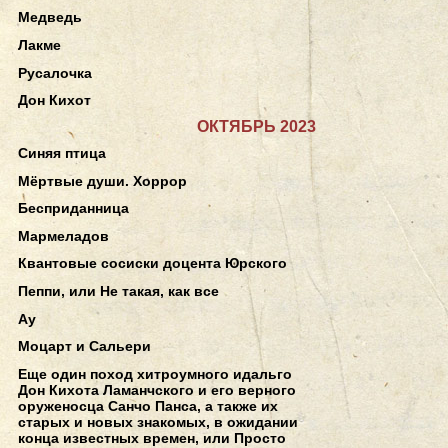
Медведь
Лакме
Русалочка
Дон Кихот
ОКТЯБРЬ 2023
Синяя птица
Мёртвые души. Хоррор
Бесприданница
Мармеладов
Квантовые сосиски доцента Юрского
Пеппи, или Не такая, как все
Ау
Моцарт и Сальери
Еще один поход хитроумного идальго
Дон Кихота Ламанчского и его верного
оруженосца Санчо Панса, а также их
старых и новых знакомых, в ожидании
конца известных времен, или Просто