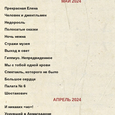
МАЙ 2024
Прекрасная Елена
Человек и джентльмен
Недоросль
Полосатые сказки
Ночь нежна
Стражи музея
Выход в свет
Гиппиус. Непредвиденное
Мы с тобой одной крови
Спектакль, которого не было
Большое сердце
Палата № 6
Шостакович
АПРЕЛЬ 2024
И никаких «но»!
Уснувший в Армагеддоне