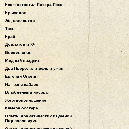
Как я встретил Питера Пэна
Крысолов
Эй, новенький
Тень
Край
Довлатов и Kᴼ
Восемь снов
Медный всадник
Два Пьеро, или Белый ужин
Евгений Онегин
На грани кабаре
Влюблённый носорог
Жертвоприношение
Камера обскура
Опыты драматических изучений.
Пир после чумы
Опыты драматических изучений.