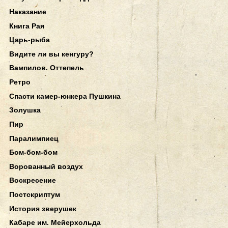
Наказание
Книга Рая
Царь-рыба
Видите ли вы кенгуру?
Вампилов. Оттепель
Ретро
Спасти камер-юнкера Пушкина
Золушка
Пир
Паралимпиец
Бом-бом-бом
Ворованный воздух
Воскресение
Постскриптум
История зверушек
Кабаре им. Мейерхольда