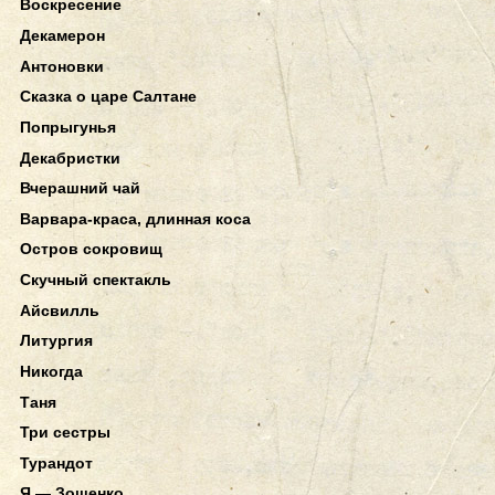
Воскресение
Декамерон
Антоновки
Сказка о царе Салтане
Попрыгунья
Декабристки
Вчерашний чай
Варвара-краса, длинная коса
Остров сокровищ
Скучный спектакль
Айсвилль
Литургия
Никогда
Таня
Три сестры
Турандот
Я — Зощенко