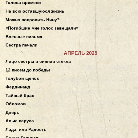
Голоса времени
На всю оставшуюся жизнь
Можно попросить Нину?
«Погибшие мне голос завещали»
Военные письма
Сестра печали
АПРЕЛЬ 2025
Лицо сестры в сиянии стекла
12 писем до победы
Голубой щенок
Фердинанд
Тайный брак
Обломов
Дверь
Алые паруса
Лада, или Радость
Борис Годунов