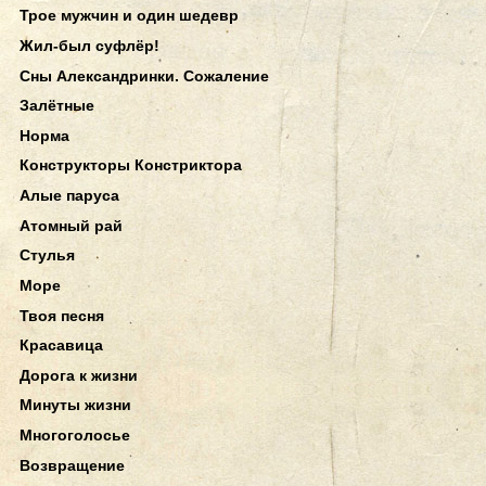
Трое мужчин и один шедевр
Жил-был суфлёр!
Сны Александринки. Сожаление
Залётные
Норма
Конструкторы Констриктора
Алые паруса
Атомный рай
Стулья
Море
Твоя песня
Красавица
Дорога к жизни
Минуты жизни
Многоголосье
Возвращение