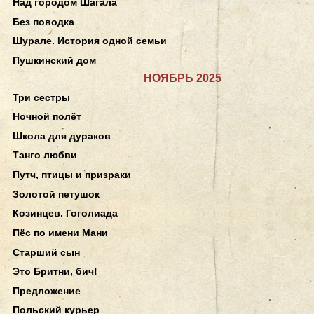
Над городом Шагала
Без поводка
Шурале. История одной семьи
Пушкинский дом
НОЯБРЬ 2025
Три сестры
Ночной полёт
Школа для дураков
Танго любви
Путч, птицы и призраки
Золотой петушок
Козинцев. Гоголиада
Пёс по имени Мани
Старший сын
Это Бритни, бич!
Предложение
Польский курьер