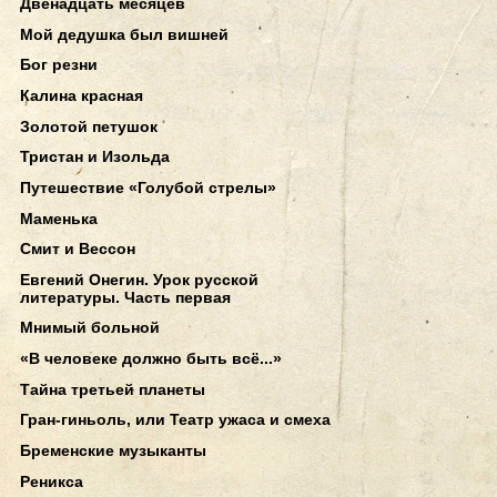
Двенадцать месяцев
Мой дедушка был вишней
Бог резни
Калина красная
Золотой петушок
Тристан и Изольда
Путешествие «Голубой стрелы»
Маменька
Смит и Вессон
Евгений Онегин. Урок русской
литературы. Часть первая
Мнимый больной
«В человеке должно быть всё...»
Тайна третьей планеты
Гран-гиньоль, или Театр ужаса и смеха
Бременские музыканты
Реникса