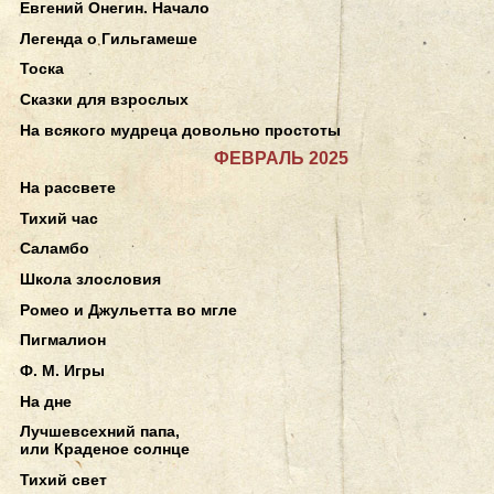
Евгений Онегин. Начало
Легенда о Гильгамеше
Тоска
Сказки для взрослых
На всякого мудреца довольно простоты
ФЕВРАЛЬ 2025
На рассвете
Тихий час
Саламбо
Школа злословия
Ромео и Джульетта во мгле
Пигмалион
Ф. М. Игры
На дне
Лучшевсехний папа,
или Краденое солнце
Тихий свет