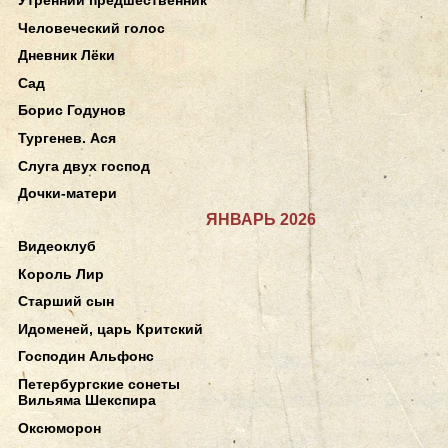
Человеческий голос
Дневник Лёки
Сад
Борис Годунов
Тургенев. Ася
Слуга двух господ
Дочки-матери
ЯНВАРЬ 2026
Видеоклуб
Король Лир
Старший сын
Идоменей, царь Критский
Господин Альфонс
Петербургские сонеты
Вильяма Шекспира
Оксюморон