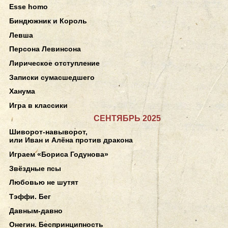
Esse homo
Биндюжник и Король
Левша
Персона Левинсона
Лирическое отступление
Записки сумасшедшего
Ханума
Игра в классики
СЕНТЯБРЬ 2025
Шиворот-навыворот,
или Иван и Алёна против дракона
Играем «Бориса Годунова»
Звёздные псы
Любовью не шутят
Тэффи. Бег
Давным-давно
Онегин. Беспринципность