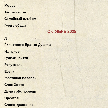
Мороз
Тестостерон
Семейный альбом
Гуси-лебеди
ОКТЯБРЬ 2025
ДК
Гипнотеатр Бранко Душича
На покое
Гудбай, Китти
Рапунцель
Есенин
Жестяной барабан
Слон Хортон
Дело трёх поросят
Орестея
Слово-движение