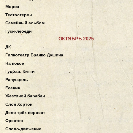
Мороз
Тестостерон
Семейный альбом
Гуси-лебеди
ОКТЯБРЬ 2025
ДК
Гипнотеатр Бранко Душича
На покое
Гудбай, Китти
Рапунцель
Есенин
Жестяной барабан
Слон Хортон
Дело трёх поросят
Орестея
Слово-движение