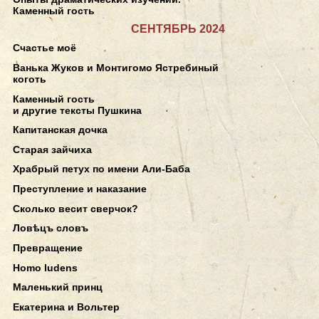
Каменный гость
СЕНТЯБРЬ 2024
Счастье моё
Ванька Жуков и Монтигомо Ястребиный
коготь
Каменный гость
и другие тексты Пушкина
Капитанская дочка
Старая зайчиха
Храбрый петух по имени Али-Баба
Преступление и наказание
Сколько весит сверчок?
Ловѣцъ словъ
Превращение
Homo ludens
Маленький принц
Екатерина и Вольтер