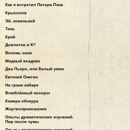
Как я встретил Питера Пэна
Крысолов
Эй, новенький
Тень
Край
Довлатов и Kᴼ
Восемь снов
Медный всадник
Два Пьеро, или Белый ужин
Евгений Онегин
На грани кабаре
Влюблённый носорог
Камера обскура
Жертвоприношение
Опыты драматических изучений.
Пир после чумы
Опыты драматических изучений.