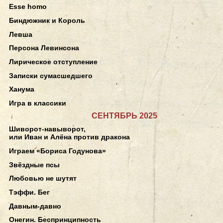
Esse homo
Биндюжник и Король
Левша
Персона Левинсона
Лирическое отступление
Записки сумасшедшего
Ханума
Игра в классики
СЕНТЯБРЬ 2025
Шиворот-навыворот,
или Иван и Алёна против дракона
Играем «Бориса Годунова»
Звёздные псы
Любовью не шутят
Тэффи. Бег
Давным-давно
Онегин. Беспринципность