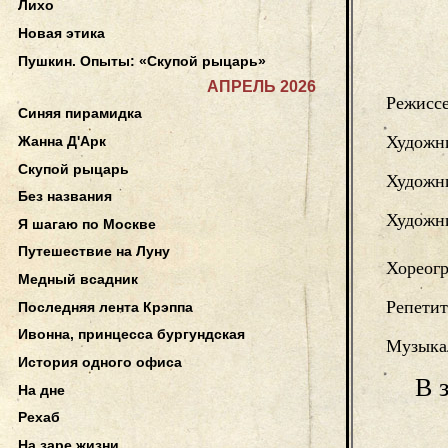
Лихо
Новая этика
Пушкин. Опыты: «Скупой рыцарь»
АПРЕЛЬ 2026
Режисс
Синяя пирамидка
Художн
Жанна Д'Арк
Скупой рыцарь
Художн
Без названия
Художни
Я шагаю по Москве
Путешествие на Луну
Хореог
Медный всадник
Репетит
Последняя лента Крэппа
Ивонна, принцесса бургундская
Музыка
История одного офиса
В 
На дне
Рехаб
На заре жизни