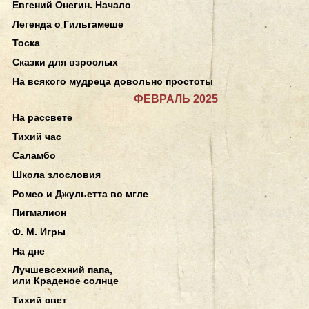
Евгений Онегин. Начало
Легенда о Гильгамеше
Тоска
Сказки для взрослых
На всякого мудреца довольно простоты
ФЕВРАЛЬ 2025
На рассвете
Тихий час
Саламбо
Школа злословия
Ромео и Джульетта во мгле
Пигмалион
Ф. М. Игры
На дне
Лучшевсехний папа,
или Краденое солнце
Тихий свет