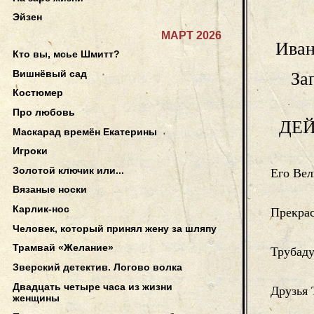
Эйзен
МАРТ 2026
Иван
Кто вы, мсье Шмитт?
Вишнёвый сад
За
Костюмер
Про любовь
ДЕ
Маскарад времён Екатерины
Игроки
Золотой ключик или...
Его Вел
Вязаные носки
Карлик-нос
Прекра
Человек, который принял жену за шляпу
Трамвай «Желание»
Трубад
Зверский детектив. Логово волка
Двадцать четыре часа из жизни
Друзья 
женщины