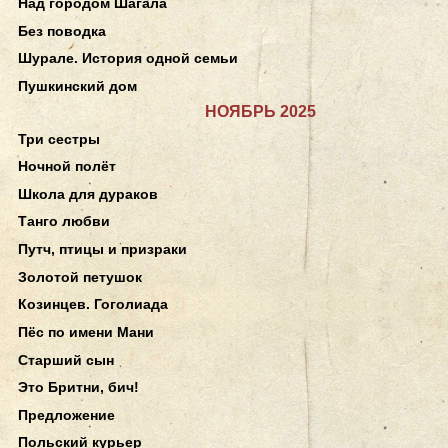
Над городом Шагала
Без поводка
Шурале. История одной семьи
Пушкинский дом
НОЯБРЬ 2025
Три сестры
Ночной полёт
Школа для дураков
Танго любви
Путч, птицы и призраки
Золотой петушок
Козинцев. Гоголиада
Пёс по имени Мани
Старший сын
Это Бритни, бич!
Предложение
Польский курьер