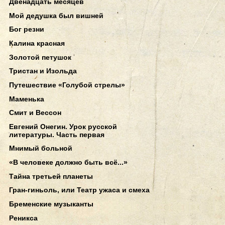
Двенадцать месяцев
Мой дедушка был вишней
Бог резни
Калина красная
Золотой петушок
Тристан и Изольда
Путешествие «Голубой стрелы»
Маменька
Смит и Вессон
Евгений Онегин. Урок русской
литературы. Часть первая
Мнимый больной
«В человеке должно быть всё...»
Тайна третьей планеты
Гран-гиньоль, или Театр ужаса и смеха
Бременские музыканты
Реникса