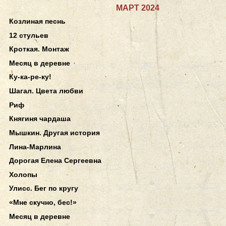
МАРТ 2024
Козлиная песнь
12 стульев
Кроткая. Монтаж
Месяц в деревне
Ку-ка-ре-ку!
Шагал. Цвета любви
Риф
Княгиня чардаша
Мышкин. Другая история
Лина-Марлина
Дорогая Елена Сергеевна
Холопы
Улисс. Бег по кругу
«Мне скучно, бес!»
Месяц в деревне