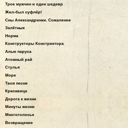
Трое мужчин и один шедевр
Жил-был суфлёр!
Сны Александринки. Сожаление
Залётные
Норма
Конструкторы Констриктора
Алые паруса
Атомный рай
Стулья
Море
Твоя песня
Красавица
Дорога к жизни
Минуты жизни
Многоголосье
Возвращение