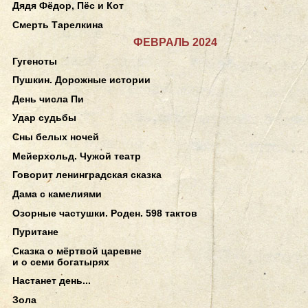
Дядя Фёдор, Пёс и Кот
Смерть Тарелкина
ФЕВРАЛЬ 2024
Гугеноты
Пушкин. Дорожные истории
День числа Пи
Удар судьбы
Сны белых ночей
Мейерхольд. Чужой театр
Говорит ленинградская сказка
Дама с камелиями
Озорные частушки. Роден. 598 тактов
Пуритане
Сказка о мёртвой царевне
и о семи богатырях
Настанет день...
Зола