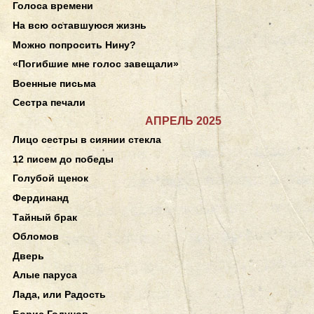
Голоса времени
На всю оставшуюся жизнь
Можно попросить Нину?
«Погибшие мне голос завещали»
Военные письма
Сестра печали
АПРЕЛЬ 2025
Лицо сестры в сиянии стекла
12 писем до победы
Голубой щенок
Фердинанд
Тайный брак
Обломов
Дверь
Алые паруса
Лада, или Радость
Борис Годунов