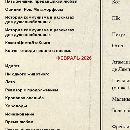
Кот
Пять женщин, предавшихся любви
Овидий. Рок. Метаморфозы
История коммунизма в рассказах
Пёс
для душевнобольных
История коммунизма в рассказах
Петух
для душевнобольных
КакогоЦветаЭтаКнига
Осёл
Ковчег отходит ровно в восемь
ФЕВРАЛЬ 2026
Атаманш
Иди*от
де Лямп
Ни одного животного
Началь
Лето
(он же
Ревизор с продолжением
Кровавая свадьба
Малень
Хороводы
Большо
Исчезновение
Время любви
Фрейли
Утренний предшественник