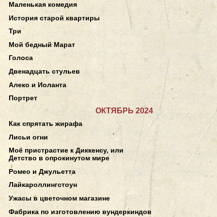
Маленькая комедия
История старой квартиры
Три
Мой бедный Марат
Голоса
Двенадцать стульев
Алеко и Иоланта
Портрет
ОКТЯБРЬ 2024
Как спрятать жирафа
Лисьи огни
Моё пристрастие к Диккенсу, или
Детство в опрокинутом мире
Ромео и Джульетта
Лайкароллингстоун
Ужасы в цветочном магазине
Фабрика по изготовлению вундеркиндов