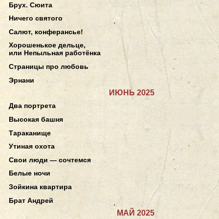
Брух. Сюита
Ничего святого
Салют, конферансье!
Хорошенькое дельце,
или Непыльная работёнка
Страницы про любовь
Эрнани
ИЮНЬ 2025
Два портрета
Высокая башня
Тараканище
Утиная охота
Свои люди — сочтемся
Белые ночи
Зойкина квартира
Брат Андрей
МАЙ 2025