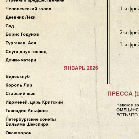
1-я фре
Человеческий голос
Дневник Лёки
Сад
2-я фре
Борис Годунов
Тургенев. Ася
3-я фре
Слуга двух господ
Дочки-матери
ЯНВАРЬ 2026
Видеоклуб
Король Лир
ПРЕССА (1
Старший сын
Идоменей, царь Критский
Невское вр
ОМЕЦИНС
Господин Альфонс
ЕСТЬ ЧТО
Петербургские сонеты
Вильяма Шекспира
Оксюморон