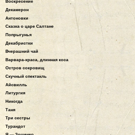
Воскресение
Декамерон
Антоновки
Сказка о царе Салтане
Попрыгунья
Декабристки
Вчерашний чай
Варвара-краса, длинная коса
Остров сокровищ
Скучный спектакль
Айсвилль
Литургия
Никогда
Таня
Три сестры
Турандот
Я — Зощенко