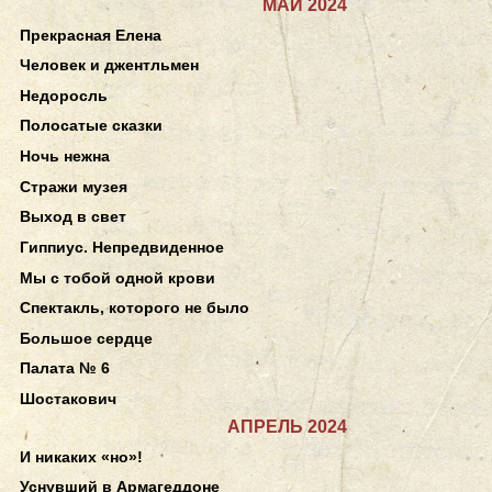
МАЙ 2024
Прекрасная Елена
Человек и джентльмен
Недоросль
Полосатые сказки
Ночь нежна
Стражи музея
Выход в свет
Гиппиус. Непредвиденное
Мы с тобой одной крови
Спектакль, которого не было
Большое сердце
Палата № 6
Шостакович
АПРЕЛЬ 2024
И никаких «но»!
Уснувший в Армагеддоне