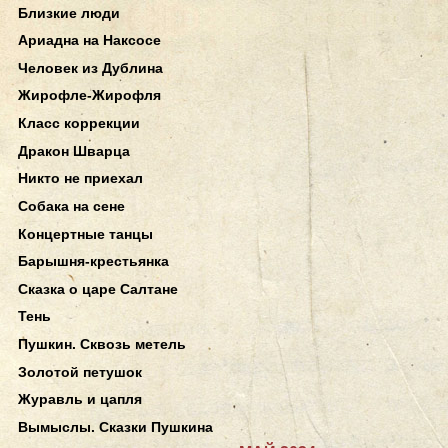
Близкие люди
Ариадна на Наксосе
Человек из Дублина
Жирофле-Жирофля
Класс коррекции
Дракон Шварца
Никто не приехал
Собака на сене
Концертные танцы
Барышня-крестьянка
Сказка о царе Салтане
Тень
Пушкин. Сквозь метель
Золотой петушок
Журавль и цапля
Вымыслы. Сказки Пушкина