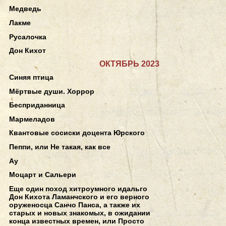
Медведь
Лакме
Русалочка
Дон Кихот
ОКТЯБРЬ 2023
Синяя птица
Мёртвые души. Хоррор
Бесприданница
Мармеладов
Квантовые сосиски доцента Юрского
Пеппи, или Не такая, как все
Ау
Моцарт и Сальери
Еще один поход хитроумного идальго
Дон Кихота Ламанчского и его верного
оруженосца Санчо Панса, а также их
старых и новых знакомых, в ожидании
конца известных времен, или Просто