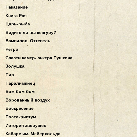
Наказание
Книга Рая
Царь-рыба
Видите ли вы кенгуру?
Вампилов. Оттепель
Ретро
Спасти камер-юнкера Пушкина
Золушка
Пир
Паралимпиец
Бом-бом-бом
Ворованный воздух
Воскресение
Постскриптум
История зверушек
Кабаре им. Мейерхольда