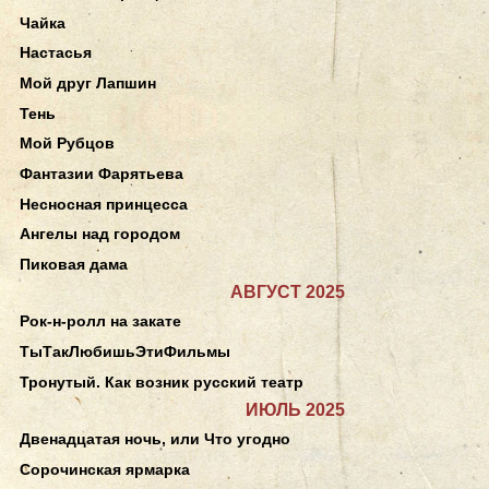
Чайка
Настасья
Мой друг Лапшин
Тень
Мой Рубцов
Фантазии Фарятьева
Несносная принцесса
Ангелы над городом
Пиковая дама
АВГУСТ 2025
Рок-н-ролл на закате
ТыТакЛюбишьЭтиФильмы
Тронутый. Как возник русский театр
ИЮЛЬ 2025
Двенадцатая ночь, или Что угодно
Сорочинская ярмарка