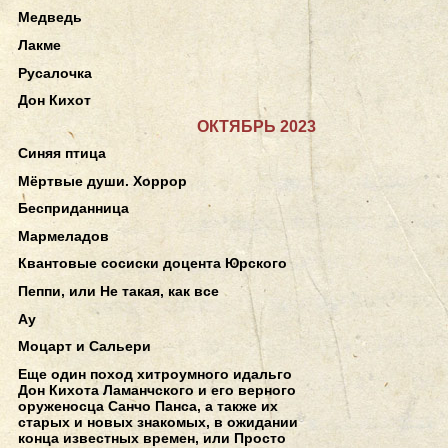
Медведь
Лакме
Русалочка
Дон Кихот
ОКТЯБРЬ 2023
Синяя птица
Мёртвые души. Хоррор
Бесприданница
Мармеладов
Квантовые сосиски доцента Юрского
Пеппи, или Не такая, как все
Ау
Моцарт и Сальери
Еще один поход хитроумного идальго
Дон Кихота Ламанчского и его верного
оруженосца Санчо Панса, а также их
старых и новых знакомых, в ожидании
конца известных времен, или Просто