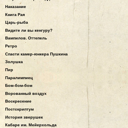
Наказание
Книга Рая
Царь-рыба
Видите ли вы кенгуру?
Вампилов. Оттепель
Ретро
Спасти камер-юнкера Пушкина
Золушка
Пир
Паралимпиец
Бом-бом-бом
Ворованный воздух
Воскресение
Постскриптум
История зверушек
Кабаре им. Мейерхольда