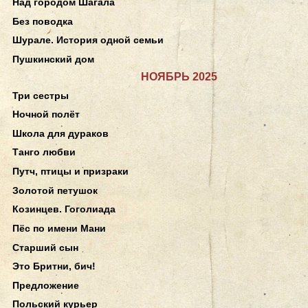
Над городом Шагала
Без поводка
Шурале. История одной семьи
Пушкинский дом
НОЯБРЬ 2025
Три сестры
Ночной полёт
Школа для дураков
Танго любви
Путч, птицы и призраки
Золотой петушок
Козинцев. Гоголиада
Пёс по имени Мани
Старший сын
Это Бритни, бич!
Предложение
Польский курьер