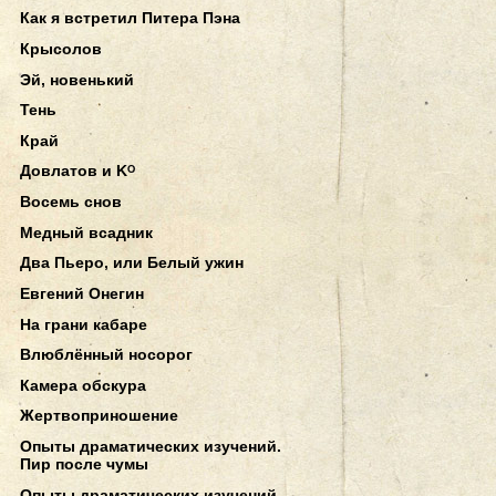
Как я встретил Питера Пэна
Крысолов
Эй, новенький
Тень
Край
Довлатов и Kᴼ
Восемь снов
Медный всадник
Два Пьеро, или Белый ужин
Евгений Онегин
На грани кабаре
Влюблённый носорог
Камера обскура
Жертвоприношение
Опыты драматических изучений.
Пир после чумы
Опыты драматических изучений.