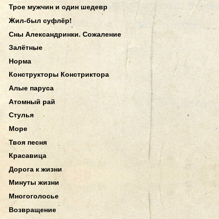
Трое мужчин и один шедевр
Жил-был суфлёр!
Сны Александринки. Сожаление
Залётные
Норма
Конструкторы Констриктора
Алые паруса
Атомный рай
Стулья
Море
Твоя песня
Красавица
Дорога к жизни
Минуты жизни
Многоголосье
Возвращение