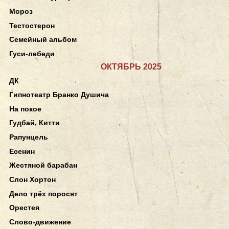
Мороз
Тестостерон
Семейный альбом
Гуси-лебеди
ОКТЯБРЬ 2025
ДК
Гипнотеатр Бранко Душича
На покое
Гудбай, Китти
Рапунцель
Есенин
Жестяной барабан
Слон Хортон
Дело трёх поросят
Орестея
Слово-движение