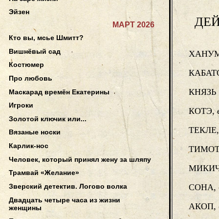
Эйзен
ДЕ
МАРТ 2026
Кто вы, мсье Шмитт?
Вишнёвый сад
ХАНУМА
Костюмер
КАБАТО
Про любовь
КНЯЗЬ
Маскарад времён Екатерины
Игроки
КОТЭ, 
Золотой ключик или...
ТЕКЛЕ, 
Вязаные носки
Карлик-нос
ТИМОТЕ
Человек, который принял жену за шляпу
МИКИЧ,
Трамвай «Желание»
Зверский детектив. Логово волка
СОНА, 
Двадцать четыре часа из жизни
АКОП, 
женщины