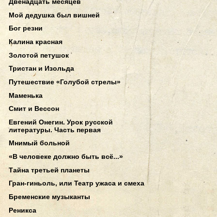
Двенадцать месяцев
Мой дедушка был вишней
Бог резни
Калина красная
Золотой петушок
Тристан и Изольда
Путешествие «Голубой стрелы»
Маменька
Смит и Вессон
Евгений Онегин. Урок русской
литературы. Часть первая
Мнимый больной
«В человеке должно быть всё...»
Тайна третьей планеты
Гран-гиньоль, или Театр ужаса и смеха
Бременские музыканты
Реникса