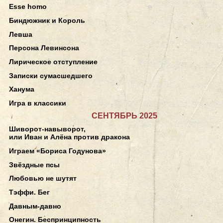
Esse homo
Биндюжник и Король
Левша
Персона Левинсона
Лирическое отступление
Записки сумасшедшего
Ханума
Игра в классики
СЕНТЯБРЬ 2025
Шиворот-навыворот,
или Иван и Алёна против дракона
Играем «Бориса Годунова»
Звёздные псы
Любовью не шутят
Тэффи. Бег
Давным-давно
Онегин. Беспринципность