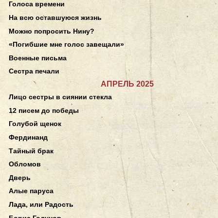
Голоса времени
На всю оставшуюся жизнь
Можно попросить Нину?
«Погибшие мне голос завещали»
Военные письма
Сестра печали
АПРЕЛЬ 2025
Лицо сестры в сиянии стекла
12 писем до победы
Голубой щенок
Фердинанд
Тайный брак
Обломов
Дверь
Алые паруса
Лада, или Радость
Борис Годунов