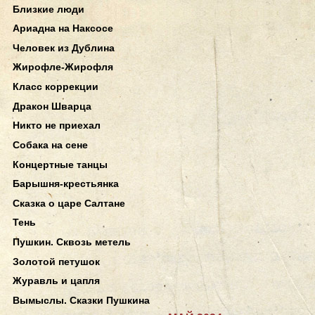
Близкие люди
Ариадна на Наксосе
Человек из Дублина
Жирофле-Жирофля
Класс коррекции
Дракон Шварца
Никто не приехал
Собака на сене
Концертные танцы
Барышня-крестьянка
Сказка о царе Салтане
Тень
Пушкин. Сквозь метель
Золотой петушок
Журавль и цапля
Вымыслы. Сказки Пушкина