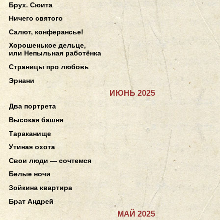
Брух. Сюита
Ничего святого
Салют, конферансье!
Хорошенькое дельце,
или Непыльная работёнка
Страницы про любовь
Эрнани
ИЮНЬ 2025
Два портрета
Высокая башня
Тараканище
Утиная охота
Свои люди — сочтемся
Белые ночи
Зойкина квартира
Брат Андрей
МАЙ 2025