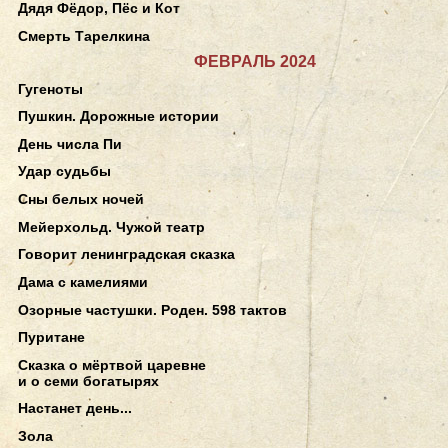
Дядя Фёдор, Пёс и Кот
Смерть Тарелкина
ФЕВРАЛЬ 2024
Гугеноты
Пушкин. Дорожные истории
День числа Пи
Удар судьбы
Сны белых ночей
Мейерхольд. Чужой театр
Говорит ленинградская сказка
Дама с камелиями
Озорные частушки. Роден. 598 тактов
Пуритане
Сказка о мёртвой царевне
и о семи богатырях
Настанет день...
Зола