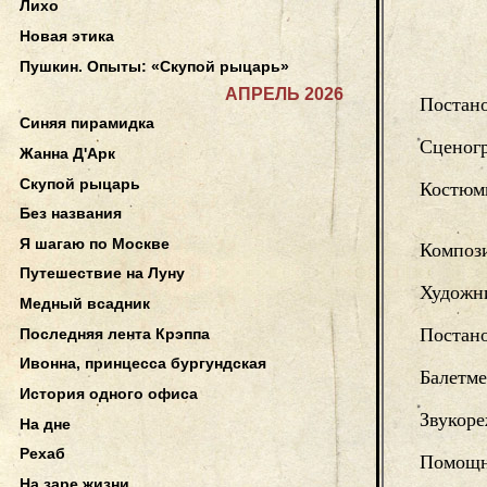
Лихо
Новая этика
Пушкин. Опыты: «Скупой рыцарь»
АПРЕЛЬ 2026
Постан
Синяя пирамидка
Сценог
Жанна Д'Арк
Скупой рыцарь
Костюм
Без названия
Я шагаю по Москве
Композ
Путешествие на Луну
Художни
Медный всадник
Постано
Последняя лента Крэппа
Ивонна, принцесса бургундская
Балетме
История одного офиса
Звукоре
На дне
Рехаб
Помощн
На заре жизни