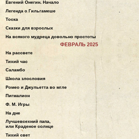
Евгений Онегин. Начало
Легенда о Гильгамеше
Тоска
Сказки для взрослых
На всякого мудреца довольно простоты
ФЕВРАЛЬ 2025
На рассвете
Тихий час
Саламбо
Школа злословия
Ромео и Джульетта во мгле
Пигмалион
Ф. М. Игры
На дне
Лучшевсехний папа,
или Краденое солнце
Тихий свет