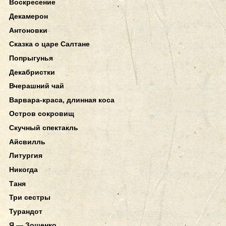
Воскресение
Декамерон
Антоновки
Сказка о царе Салтане
Попрыгунья
Декабристки
Вчерашний чай
Варвара-краса, длинная коса
Остров сокровищ
Скучный спектакль
Айсвилль
Литургия
Никогда
Таня
Три сестры
Турандот
Я — Зощенко