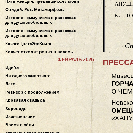
Пять женщин, предавшихся любви
АНУШ, 
Овидий. Рок. Метаморфозы
КИНТО
История коммунизма в рассказах
для душевнобольных
История коммунизма в рассказах
для душевнобольных
КакогоЦветаЭтаКнига
Сп
Ковчег отходит ровно в восемь
ФЕВРАЛЬ 2026
ПРЕССА
Иди*от
Musecu
Ни одного животного
ГОРЧА
Лето
О ЧЕМ
Ревизор с продолжением
Кровавая свадьба
Невско
Хороводы
ОМЕЦ
Исчезновение
«ХАНУ
Время любви
Утренний предшественник