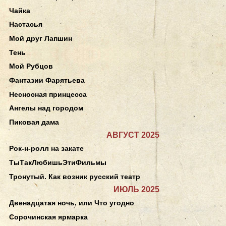
Чайка
Настасья
Мой друг Лапшин
Тень
Мой Рубцов
Фантазии Фарятьева
Несносная принцесса
Ангелы над городом
Пиковая дама
АВГУСТ 2025
Рок-н-ролл на закате
ТыТакЛюбишьЭтиФильмы
Тронутый. Как возник русский театр
ИЮЛЬ 2025
Двенадцатая ночь, или Что угодно
Сорочинская ярмарка