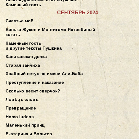
Каменный гость
СЕНТЯБРЬ 2024
Счастье моё
Ванька Жуков и Монтигомо Ястребиный
коготь
Каменный гость
и другие тексты Пушкина
Капитанская дочка
Старая зайчиха
Храбрый петух по имени Али-Баба
Преступление и наказание
Сколько весит сверчок?
Ловѣцъ словъ
Превращение
Homo ludens
Маленький принц
Екатерина и Вольтер