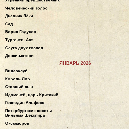
Человеческий голос
Дневник Лёки
Сад
Борис Годунов
Тургенев. Ася
Слуга двух господ
Дочки-матери
ЯНВАРЬ 2026
Видеоклуб
Король Лир
Старший сын
Идоменей, царь Критский
Господин Альфонс
Петербургские сонеты
Вильяма Шекспира
Оксюморон