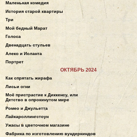
Маленькая комедия
История старой квартиры
Три
Мой бедный Марат
Голоса
Двенадцать стульев
Алеко и Иоланта
Портрет
ОКТЯБРЬ 2024
Как спрятать жирафа
Лисьи огни
Моё пристрастие к Диккенсу, или
Детство в опрокинутом мире
Ромео и Джульетта
Лайкароллингстоун
Ужасы в цветочном магазине
Фабрика по изготовлению вундеркиндов