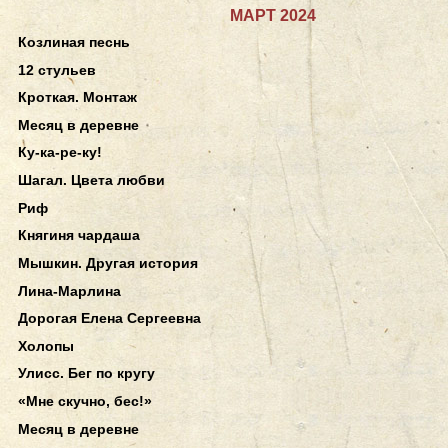
МАРТ 2024
Козлиная песнь
12 стульев
Кроткая. Монтаж
Месяц в деревне
Ку-ка-ре-ку!
Шагал. Цвета любви
Риф
Княгиня чардаша
Мышкин. Другая история
Лина-Марлина
Дорогая Елена Сергеевна
Холопы
Улисс. Бег по кругу
«Мне скучно, бес!»
Месяц в деревне