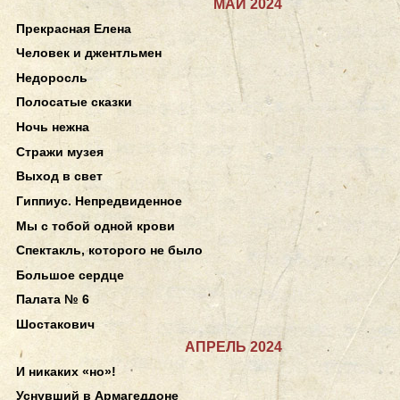
МАЙ 2024
Прекрасная Елена
Человек и джентльмен
Недоросль
Полосатые сказки
Ночь нежна
Стражи музея
Выход в свет
Гиппиус. Непредвиденное
Мы с тобой одной крови
Спектакль, которого не было
Большое сердце
Палата № 6
Шостакович
АПРЕЛЬ 2024
И никаких «но»!
Уснувший в Армагеддоне