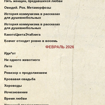
Пять женщин, предавшихся любви
Овидий. Рок. Метаморфозы
История коммунизма в рассказах
для душевнобольных
История коммунизма в рассказах
для душевнобольных
КакогоЦветаЭтаКнига
Ковчег отходит ровно в восемь
ФЕВРАЛЬ 2026
Иди*от
Ни одного животного
Лето
Ревизор с продолжением
Кровавая свадьба
Хороводы
Исчезновение
Время любви
Утренний предшественник