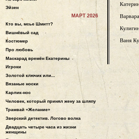
Катери
Эйзен
МАРТ 2026
Варвар
Кто вы, мсье Шмитт?
Кулиги
Вишнёвый сад
Ваня К
Костюмер
Про любовь
Маскарад времён Екатерины
Игроки
Золотой ключик или...
Вязаные носки
Карлик-нос
Человек, который принял жену за шляпу
Трамвай «Желание»
Зверский детектив. Логово волка
Двадцать четыре часа из жизни
женщины