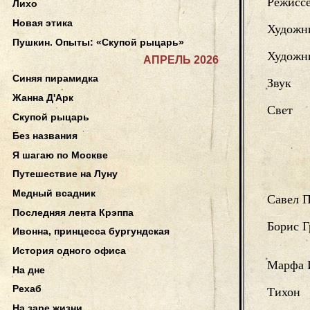
Режисс
Лихо
Новая этика
Художн
Пушкин. Опыты: «Скупой рыцарь»
Художни
АПРЕЛЬ 2026
Синяя пирамидка
Звук
Жанна Д'Арк
Свет
Скупой рыцарь
Без названия
Я шагаю по Москве
Путешествие на Луну
Медный всадник
Савел П
Последняя лента Крэппа
Борис Г
Ивонна, принцесса бургундская
История одного офиса
Марфа 
На дне
Рехаб
Тихон
На заре жизни