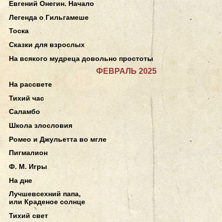
Евгений Онегин. Начало
Легенда о Гильгамеше
Тоска
Сказки для взрослых
На всякого мудреца довольно простоты
ФЕВРАЛЬ 2025
На рассвете
Тихий час
Саламбо
Школа злословия
Ромео и Джульетта во мгле
Пигмалион
Ф. М. Игры
На дне
Лучшевсехний папа,
или Краденое солнце
Тихий свет