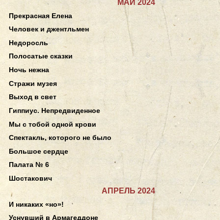
МАЙ 2024
Прекрасная Елена
Человек и джентльмен
Недоросль
Полосатые сказки
Ночь нежна
Стражи музея
Выход в свет
Гиппиус. Непредвиденное
Мы с тобой одной крови
Спектакль, которого не было
Большое сердце
Палата № 6
Шостакович
АПРЕЛЬ 2024
И никаких «но»!
Уснувший в Армагеддоне