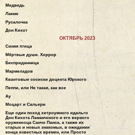
Медведь
Лакме
Русалочка
Дон Кихот
ОКТЯБРЬ 2023
Синяя птица
Мёртвые души. Хоррор
Бесприданница
Мармеладов
Квантовые сосиски доцента Юрского
Пеппи, или Не такая, как все
Ау
Моцарт и Сальери
Еще один поход хитроумного идальго
Дон Кихота Ламанчского и его верного
оруженосца Санчо Панса, а также их
старых и новых знакомых, в ожидании
конца известных времен, или Просто