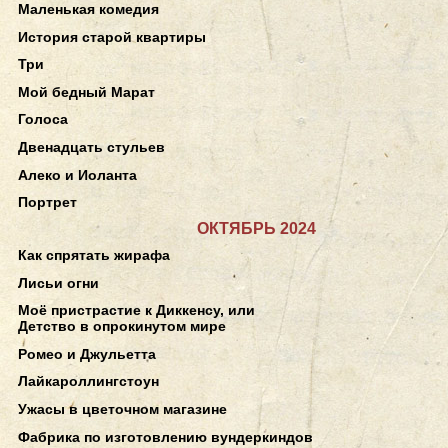
Маленькая комедия
История старой квартиры
Три
Мой бедный Марат
Голоса
Двенадцать стульев
Алеко и Иоланта
Портрет
ОКТЯБРЬ 2024
Как спрятать жирафа
Лисьи огни
Моё пристрастие к Диккенсу, или
Детство в опрокинутом мире
Ромео и Джульетта
Лайкароллингстоун
Ужасы в цветочном магазине
Фабрика по изготовлению вундеркиндов