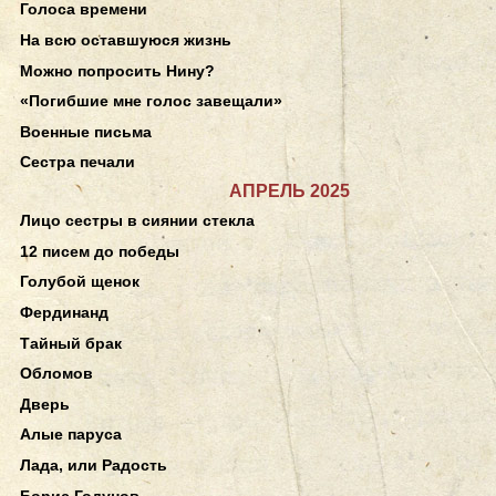
Голоса времени
На всю оставшуюся жизнь
Можно попросить Нину?
«Погибшие мне голос завещали»
Военные письма
Сестра печали
АПРЕЛЬ 2025
Лицо сестры в сиянии стекла
12 писем до победы
Голубой щенок
Фердинанд
Тайный брак
Обломов
Дверь
Алые паруса
Лада, или Радость
Борис Годунов