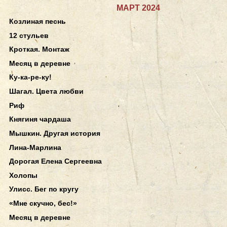
МАРТ 2024
Козлиная песнь
12 стульев
Кроткая. Монтаж
Месяц в деревне
Ку-ка-ре-ку!
Шагал. Цвета любви
Риф
Княгиня чардаша
Мышкин. Другая история
Лина-Марлина
Дорогая Елена Сергеевна
Холопы
Улисс. Бег по кругу
«Мне скучно, бес!»
Месяц в деревне