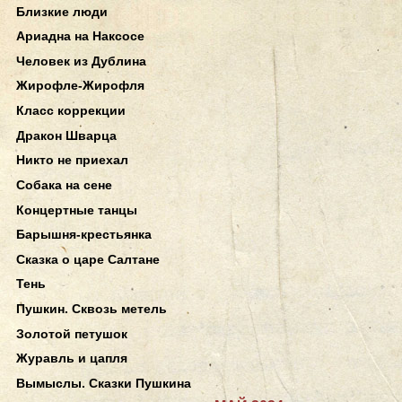
Близкие люди
Ариадна на Наксосе
Человек из Дублина
Жирофле-Жирофля
Класс коррекции
Дракон Шварца
Никто не приехал
Собака на сене
Концертные танцы
Барышня-крестьянка
Сказка о царе Салтане
Тень
Пушкин. Сквозь метель
Золотой петушок
Журавль и цапля
Вымыслы. Сказки Пушкина