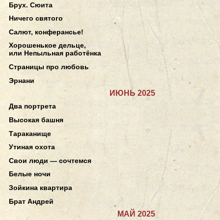
Брух. Сюита
Ничего святого
Салют, конферансье!
Хорошенькое дельце,
или Непыльная работёнка
Страницы про любовь
Эрнани
ИЮНЬ 2025
Два портрета
Высокая башня
Тараканище
Утиная охота
Свои люди — сочтемся
Белые ночи
Зойкина квартира
Брат Андрей
МАЙ 2025