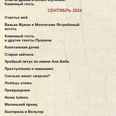
Каменный гость
СЕНТЯБРЬ 2024
Счастье моё
Ванька Жуков и Монтигомо Ястребиный
коготь
Каменный гость
и другие тексты Пушкина
Капитанская дочка
Старая зайчиха
Храбрый петух по имени Али-Баба
Преступление и наказание
Сколько весит сверчок?
Ловѣцъ словъ
Превращение
Homo ludens
Маленький принц
Екатерина и Вольтер