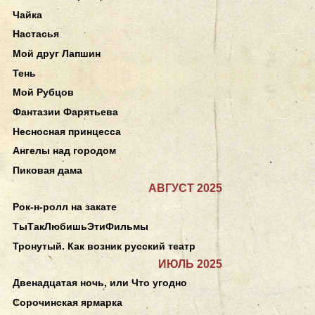
Чайка
Настасья
Мой друг Лапшин
Тень
Мой Рубцов
Фантазии Фарятьева
Несносная принцесса
Ангелы над городом
Пиковая дама
АВГУСТ 2025
Рок-н-ролл на закате
ТыТакЛюбишьЭтиФильмы
Тронутый. Как возник русский театр
ИЮЛЬ 2025
Двенадцатая ночь, или Что угодно
Сорочинская ярмарка