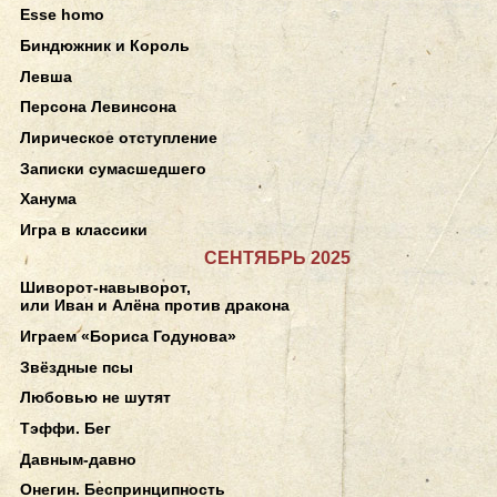
Esse homo
Биндюжник и Король
Левша
Персона Левинсона
Лирическое отступление
Записки сумасшедшего
Ханума
Игра в классики
СЕНТЯБРЬ 2025
Шиворот-навыворот,
или Иван и Алёна против дракона
Играем «Бориса Годунова»
Звёздные псы
Любовью не шутят
Тэффи. Бег
Давным-давно
Онегин. Беспринципность