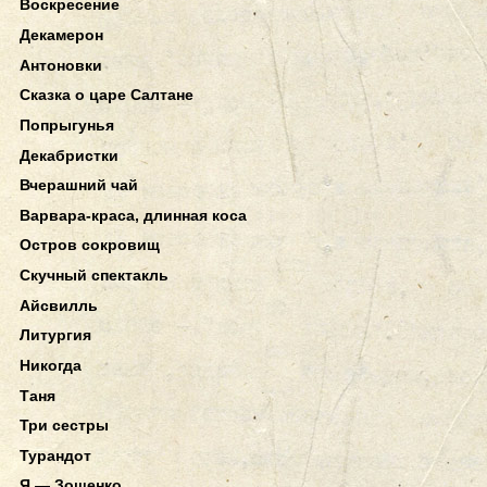
Воскресение
Декамерон
Антоновки
Сказка о царе Салтане
Попрыгунья
Декабристки
Вчерашний чай
Варвара-краса, длинная коса
Остров сокровищ
Скучный спектакль
Айсвилль
Литургия
Никогда
Таня
Три сестры
Турандот
Я — Зощенко