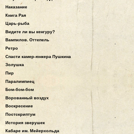
Наказание
Книга Рая
Царь-рыба
Видите ли вы кенгуру?
Вампилов. Оттепель
Ретро
Спасти камер-юнкера Пушкина
Золушка
Пир
Паралимпиец
Бом-бом-бом
Ворованный воздух
Воскресение
Постскриптум
История зверушек
Кабаре им. Мейерхольда