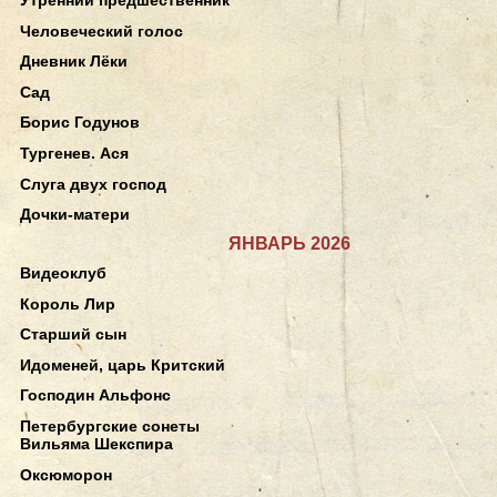
Человеческий голос
Дневник Лёки
Сад
Борис Годунов
Тургенев. Ася
Слуга двух господ
Дочки-матери
ЯНВАРЬ 2026
Видеоклуб
Король Лир
Старший сын
Идоменей, царь Критский
Господин Альфонс
Петербургские сонеты
Вильяма Шекспира
Оксюморон