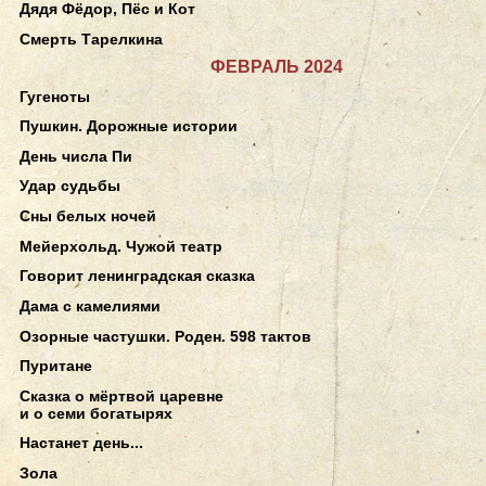
Дядя Фёдор, Пёс и Кот
Смерть Тарелкина
ФЕВРАЛЬ 2024
Гугеноты
Пушкин. Дорожные истории
День числа Пи
Удар судьбы
Сны белых ночей
Мейерхольд. Чужой театр
Говорит ленинградская сказка
Дама с камелиями
Озорные частушки. Роден. 598 тактов
Пуритане
Сказка о мёртвой царевне
и о семи богатырях
Настанет день...
Зола