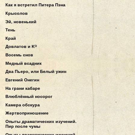
Как я встретил Питера Пэна
Крысолов
Эй, новенький
Тень
Край
Довлатов и Kᴼ
Восемь снов
Медный всадник
Два Пьеро, или Белый ужин
Евгений Онегин
На грани кабаре
Влюблённый носорог
Камера обскура
Жертвоприношение
Опыты драматических изучений.
Пир после чумы
Опыты драматических изучений.