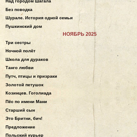
Над городом Шагала
Без поводка
Шурале. История одной семьи
Пушкинский дом
НОЯБРЬ 2025
Три сестры
Ночной полёт
Школа для дураков
Танго любви
Путч, птицы и призраки
Золотой петушок
Козинцев. Гоголиада
Пёс по имени Мани
Старший сын
Это Бритни, бич!
Предложение
Польский курьер