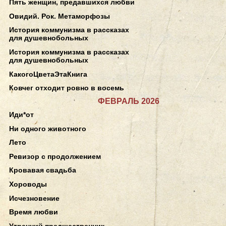
Пять женщин, предавшихся любви
Овидий. Рок. Метаморфозы
История коммунизма в рассказах
для душевнобольных
История коммунизма в рассказах
для душевнобольных
КакогоЦветаЭтаКнига
Ковчег отходит ровно в восемь
ФЕВРАЛЬ 2026
Иди*от
Ни одного животного
Лето
Ревизор с продолжением
Кровавая свадьба
Хороводы
Исчезновение
Время любви
Утренний предшественник