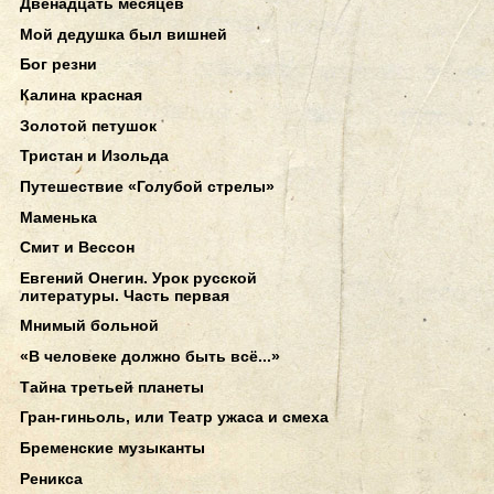
Двенадцать месяцев
Мой дедушка был вишней
Бог резни
Калина красная
Золотой петушок
Тристан и Изольда
Путешествие «Голубой стрелы»
Маменька
Смит и Вессон
Евгений Онегин. Урок русской
литературы. Часть первая
Мнимый больной
«В человеке должно быть всё...»
Тайна третьей планеты
Гран-гиньоль, или Театр ужаса и смеха
Бременские музыканты
Реникса