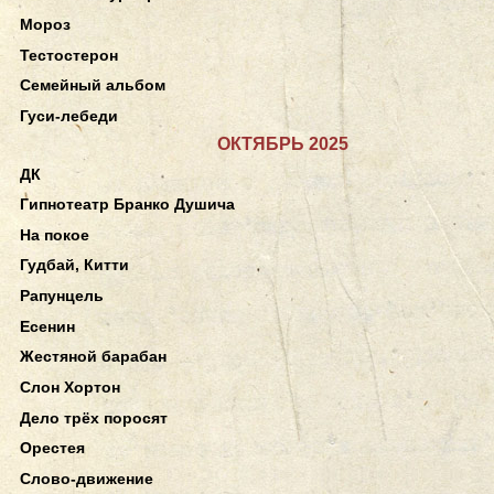
Мороз
Тестостерон
Семейный альбом
Гуси-лебеди
ОКТЯБРЬ 2025
ДК
Гипнотеатр Бранко Душича
На покое
Гудбай, Китти
Рапунцель
Есенин
Жестяной барабан
Слон Хортон
Дело трёх поросят
Орестея
Слово-движение