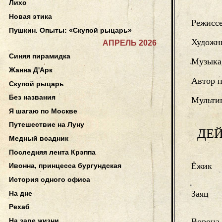
Лихо
Новая этика
Режисс
Пушкин. Опыты: «Скупой рыцарь»
Художн
АПРЕЛЬ 2026
Синяя пирамидка
Музыка
Жанна Д'Арк
Автор п
Скупой рыцарь
Без названия
Мульти
Я шагаю по Москве
Путешествие на Луну
ДЕ
Медный всадник
Последняя лента Крэппа
Ёжик
Ивонна, принцесса бургундская
История одного офиса
Заяц
На дне
Рехаб
На заре жизни
Ворона