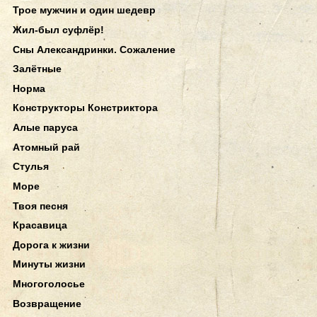
Трое мужчин и один шедевр
Жил-был суфлёр!
Сны Александринки. Сожаление
Залётные
Норма
Конструкторы Констриктора
Алые паруса
Атомный рай
Стулья
Море
Твоя песня
Красавица
Дорога к жизни
Минуты жизни
Многоголосье
Возвращение