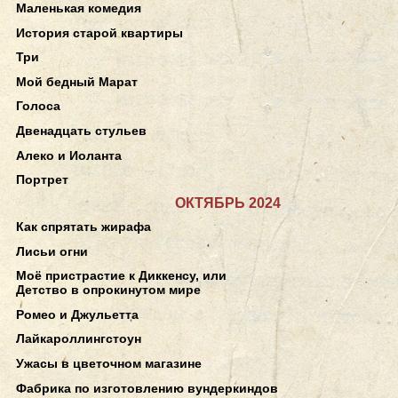
Маленькая комедия
История старой квартиры
Три
Мой бедный Марат
Голоса
Двенадцать стульев
Алеко и Иоланта
Портрет
ОКТЯБРЬ 2024
Как спрятать жирафа
Лисьи огни
Моё пристрастие к Диккенсу, или
Детство в опрокинутом мире
Ромео и Джульетта
Лайкароллингстоун
Ужасы в цветочном магазине
Фабрика по изготовлению вундеркиндов