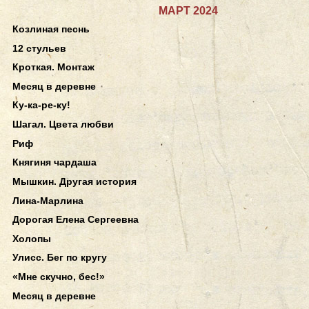
МАРТ 2024
Козлиная песнь
12 стульев
Кроткая. Монтаж
Месяц в деревне
Ку-ка-ре-ку!
Шагал. Цвета любви
Риф
Княгиня чардаша
Мышкин. Другая история
Лина-Марлина
Дорогая Елена Сергеевна
Холопы
Улисс. Бег по кругу
«Мне скучно, бес!»
Месяц в деревне