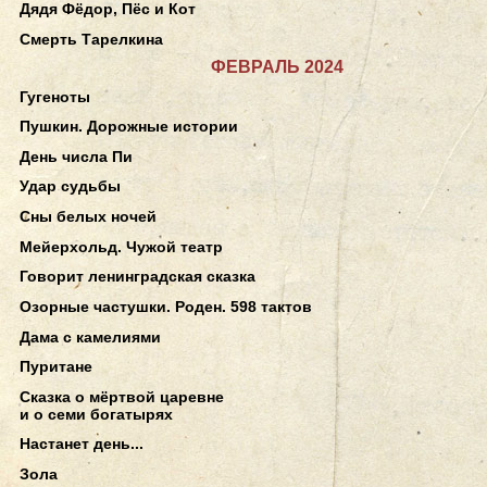
Дядя Фёдор, Пёс и Кот
Смерть Тарелкина
ФЕВРАЛЬ 2024
Гугеноты
Пушкин. Дорожные истории
День числа Пи
Удар судьбы
Сны белых ночей
Мейерхольд. Чужой театр
Говорит ленинградская сказка
Озорные частушки. Роден. 598 тактов
Дама с камелиями
Пуритане
Сказка о мёртвой царевне
и о семи богатырях
Настанет день...
Зола