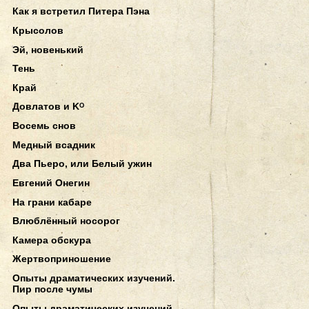
Как я встретил Питера Пэна
Крысолов
Эй, новенький
Тень
Край
Довлатов и Kᴼ
Восемь снов
Медный всадник
Два Пьеро, или Белый ужин
Евгений Онегин
На грани кабаре
Влюблённый носорог
Камера обскура
Жертвоприношение
Опыты драматических изучений.
Пир после чумы
Опыты драматических изучений.