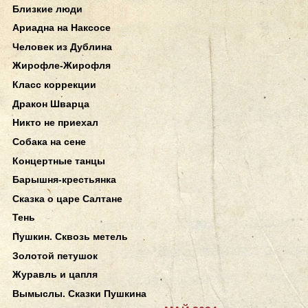
Близкие люди
Ариадна на Наксосе
Человек из Дублина
Жирофле-Жирофля
Класс коррекции
Дракон Шварца
Никто не приехал
Собака на сене
Концертные танцы
Барышня-крестьянка
Сказка о царе Салтане
Тень
Пушкин. Сквозь метель
Золотой петушок
Журавль и цапля
Вымыслы. Сказки Пушкина