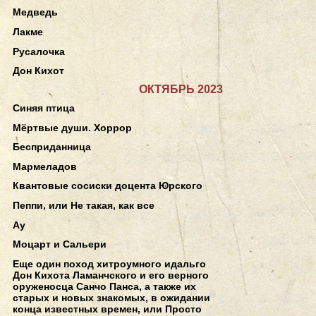
Медведь
Лакме
Русалочка
Дон Кихот
ОКТЯБРЬ 2023
Синяя птица
Мёртвые души. Хоррор
Бесприданница
Мармеладов
Квантовые сосиски доцента Юрского
Пеппи, или Не такая, как все
Ау
Моцарт и Сальери
Еще один поход хитроумного идальго
Дон Кихота Ламанчского и его верного
оруженосца Санчо Панса, а также их
старых и новых знакомых, в ожидании
конца известных времен, или Просто