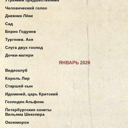
Человеческий голос
Дневник Лёки
Сад
Борис Годунов
Тургенев. Ася
Слуга двух господ
Дочки-матери
ЯНВАРЬ 2026
Видеоклуб
Король Лир
Старший сын
Идоменей, царь Критский
Господин Альфонс
Петербургские сонеты
Вильяма Шекспира
Оксюморон