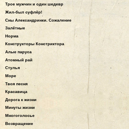
Трое мужчин и один шедевр
Жил-был суфлёр!
Сны Александринки. Сожаление
Залётные
Норма
Конструкторы Констриктора
Алые паруса
Атомный рай
Стулья
Море
Твоя песня
Красавица
Дорога к жизни
Минуты жизни
Многоголосье
Возвращение