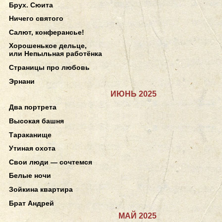
Брух. Сюита
Ничего святого
Салют, конферансье!
Хорошенькое дельце,
или Непыльная работёнка
Страницы про любовь
Эрнани
ИЮНЬ 2025
Два портрета
Высокая башня
Тараканище
Утиная охота
Свои люди — сочтемся
Белые ночи
Зойкина квартира
Брат Андрей
МАЙ 2025