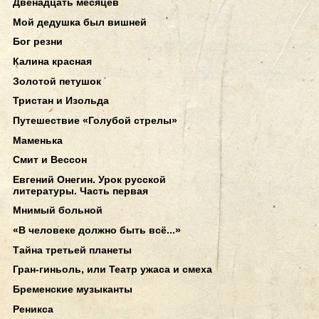
Двенадцать месяцев
Мой дедушка был вишней
Бог резни
Калина красная
Золотой петушок
Тристан и Изольда
Путешествие «Голубой стрелы»
Маменька
Смит и Вессон
Евгений Онегин. Урок русской
литературы. Часть первая
Мнимый больной
«В человеке должно быть всё...»
Тайна третьей планеты
Гран-гиньоль, или Театр ужаса и смеха
Бременские музыканты
Реникса