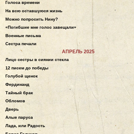
Голоса времени
На всю оставшуюся жизнь
Можно попросить Нину?
«Погибшие мне голос завещали»
Военные письма
Сестра печали
АПРЕЛЬ 2025
Лицо сестры в сиянии стекла
12 писем до победы
Голубой щенок
Фердинанд
Тайный брак
Обломов
Дверь
Алые паруса
Лада, или Радость
Борис Годунов