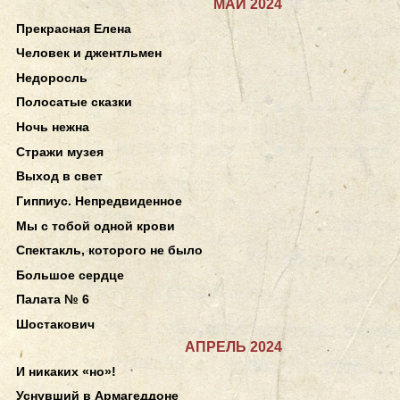
МАЙ 2024
Прекрасная Елена
Человек и джентльмен
Недоросль
Полосатые сказки
Ночь нежна
Стражи музея
Выход в свет
Гиппиус. Непредвиденное
Мы с тобой одной крови
Спектакль, которого не было
Большое сердце
Палата № 6
Шостакович
АПРЕЛЬ 2024
И никаких «но»!
Уснувший в Армагеддоне