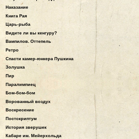
Наказание
Книга Рая
Царь-рыба
Видите ли вы кенгуру?
Вампилов. Оттепель
Ретро
Спасти камер-юнкера Пушкина
Золушка
Пир
Паралимпиец
Бом-бом-бом
Ворованный воздух
Воскресение
Постскриптум
История зверушек
Кабаре им. Мейерхольда