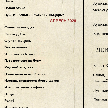
Лихо
Художн
Новая этика
сценог
Пушкин. Опыты: «Скупой рыцарь»
АПРЕЛЬ 2026
Художн
Синяя пирамидка
Композ
Жанна Д'Арк
Скупой рыцарь
Без названия
ДЕ
Я шагаю по Москве
Путешествие на Луну
Барон 
Медный всадник
Последняя лента Крэппа
Судья,
Лунный
Ивонна, принцесса бургундская
История одного офиса
Лунный
На дне
Лунная
Рехаб
На заре жизни