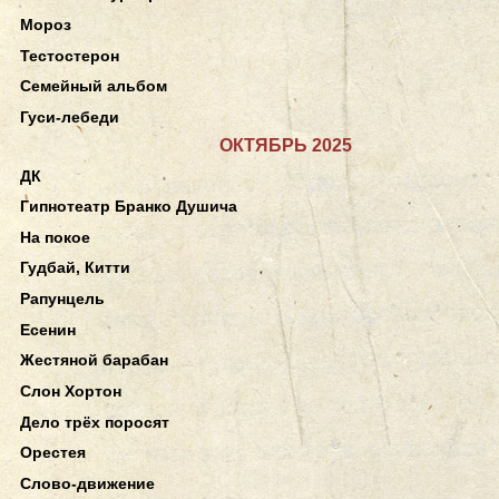
Мороз
Тестостерон
Семейный альбом
Гуси-лебеди
ОКТЯБРЬ 2025
ДК
Гипнотеатр Бранко Душича
На покое
Гудбай, Китти
Рапунцель
Есенин
Жестяной барабан
Слон Хортон
Дело трёх поросят
Орестея
Слово-движение