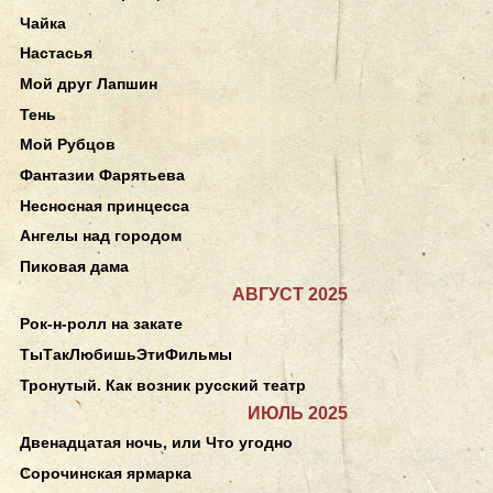
Чайка
Настасья
Мой друг Лапшин
Тень
Мой Рубцов
Фантазии Фарятьева
Несносная принцесса
Ангелы над городом
Пиковая дама
АВГУСТ 2025
Рок-н-ролл на закате
ТыТакЛюбишьЭтиФильмы
Тронутый. Как возник русский театр
ИЮЛЬ 2025
Двенадцатая ночь, или Что угодно
Сорочинская ярмарка