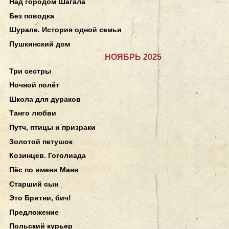
Над городом Шагала
Без поводка
Шурале. История одной семьи
Пушкинский дом
НОЯБРЬ 2025
Три сестры
Ночной полёт
Школа для дураков
Танго любви
Путч, птицы и призраки
Золотой петушок
Козинцев. Гоголиада
Пёс по имени Мани
Старший сын
Это Бритни, бич!
Предложение
Польский курьер