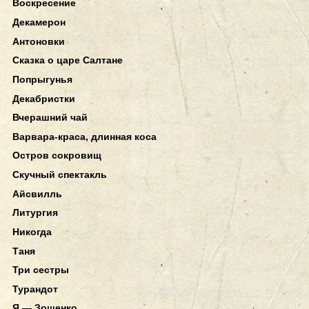
Воскресение
Декамерон
Антоновки
Сказка о царе Салтане
Попрыгунья
Декабристки
Вчерашний чай
Варвара-краса, длинная коса
Остров сокровищ
Скучный спектакль
Айсвилль
Литургия
Никогда
Таня
Три сестры
Турандот
Я — Зощенко