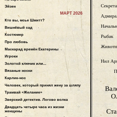
Секрета
Эйзен
МАРТ 2026
Адмира
Кто вы, мсье Шмитт?
Началь
Вишнёвый сад
Костюмер
Рыбак
Про любовь
Животн
Маскарад времён Екатерины
Игроки
Нил Ар
Золотой ключик или...
Вязаные носки
П
Карлик-нос
Человек, который принял жену за шляпу
Вал
Трамвай «Желание»
О
Зверский детектив. Логово волка
Двадцать четыре часа из жизни
Ст
женщины