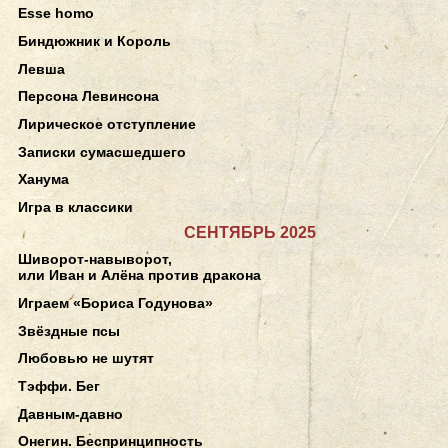
Esse homo
Биндюжник и Король
Левша
Персона Левинсона
Лирическое отступление
Записки сумасшедшего
Ханума
Игра в классики
СЕНТЯБРЬ 2025
Шиворот-навыворот,
или Иван и Алёна против дракона
Играем «Бориса Годунова»
Звёздные псы
Любовью не шутят
Тэффи. Бег
Давным-давно
Онегин. Беспринципность