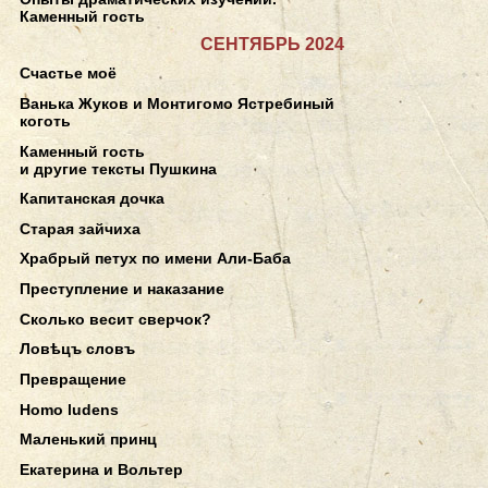
Каменный гость
СЕНТЯБРЬ 2024
Счастье моё
Ванька Жуков и Монтигомо Ястребиный
коготь
Каменный гость
и другие тексты Пушкина
Капитанская дочка
Старая зайчиха
Храбрый петух по имени Али-Баба
Преступление и наказание
Сколько весит сверчок?
Ловѣцъ словъ
Превращение
Homo ludens
Маленький принц
Екатерина и Вольтер