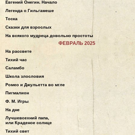
Евгений Онегин. Начало
Легенда о Гильгамеше
Тоска
Сказки для взрослых
На всякого мудреца довольно простоты
ФЕВРАЛЬ 2025
На рассвете
Тихий час
Саламбо
Школа злословия
Ромео и Джульетта во мгле
Пигмалион
Ф. М. Игры
На дне
Лучшевсехний папа,
или Краденое солнце
Тихий свет