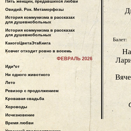
Пять женщин, предавшихся любви
Д
Овидий. Рок. Метаморфозы
История коммунизма в рассказах
для душевнобольных
История коммунизма в рассказах
для душевнобольных
Балет:
КакогоЦветаЭтаКнига
На
Ковчег отходит ровно в восемь
Лар
ФЕВРАЛЬ 2026
Иди*от
Ни одного животного
Вяч
Лето
Ревизор с продолжением
Кровавая свадьба
Хороводы
Исчезновение
Время любви
Утренний предшественник