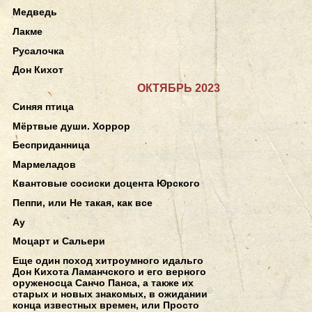
Медведь
Лакме
Русалочка
Дон Кихот
ОКТЯБРЬ 2023
Синяя птица
Мёртвые души. Хоррор
Бесприданница
Мармеладов
Квантовые сосиски доцента Юрского
Пеппи, или Не такая, как все
Ау
Моцарт и Сальери
Еще один поход хитроумного идальго
Дон Кихота Ламанчского и его верного
оруженосца Санчо Панса, а также их
старых и новых знакомых, в ожидании
конца известных времен, или Просто