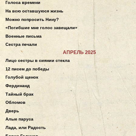
Голоса времени
На всю оставшуюся жизнь
Можно попросить Нину?
«Погибшие мне голос завещали»
Военные письма
Сестра печали
АПРЕЛЬ 2025
Лицо сестры в сиянии стекла
12 писем до победы
Голубой щенок
Фердинанд
Тайный брак
Обломов
Дверь
Алые паруса
Лада, или Радость
Борис Годунов