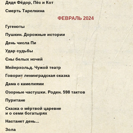
Дядя Фёдор, Пёс и Кот
Смерть Тарелкина
ФЕВРАЛЬ 2024
Гугеноты
Пушкин. Дорожные истории
День числа Пи
Удар судьбы
Сны белых ночей
Мейерхольд. Чужой театр
Говорит ленинградская сказка
Дама с камелиями
Озорные частушки. Роден. 598 тактов
Пуритане
Сказка о мёртвой царевне
и о семи богатырях
Настанет день...
Зола