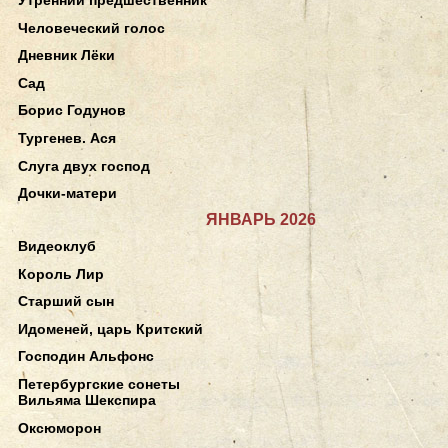
Человеческий голос
Дневник Лёки
Сад
Борис Годунов
Тургенев. Ася
Слуга двух господ
Дочки-матери
ЯНВАРЬ 2026
Видеоклуб
Король Лир
Старший сын
Идоменей, царь Критский
Господин Альфонс
Петербургские сонеты
Вильяма Шекспира
Оксюморон