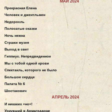
МАЙ 2024
Прекрасная Елена
Человек и джентльмен
Недоросль
Полосатые сказки
Ночь нежна
Стражи музея
Выход в свет
Гиппиус. Непредвиденное
Мы с тобой одной крови
Спектакль, которого не было
Большое сердце
Палата № 6
Шостакович
АПРЕЛЬ 2024
И никаких «но»!
Уснувший в Армагеддоне