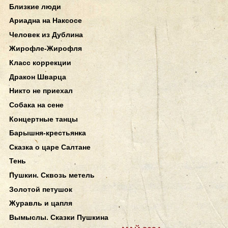
Близкие люди
Ариадна на Наксосе
Человек из Дублина
Жирофле-Жирофля
Класс коррекции
Дракон Шварца
Никто не приехал
Собака на сене
Концертные танцы
Барышня-крестьянка
Сказка о царе Салтане
Тень
Пушкин. Сквозь метель
Золотой петушок
Журавль и цапля
Вымыслы. Сказки Пушкина