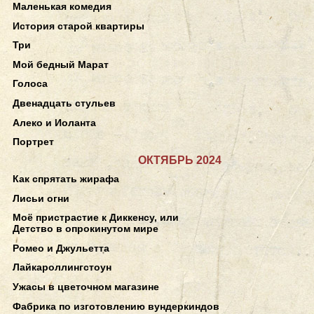
Маленькая комедия
История старой квартиры
Три
Мой бедный Марат
Голоса
Двенадцать стульев
Алеко и Иоланта
Портрет
ОКТЯБРЬ 2024
Как спрятать жирафа
Лисьи огни
Моё пристрастие к Диккенсу, или
Детство в опрокинутом мире
Ромео и Джульетта
Лайкароллингстоун
Ужасы в цветочном магазине
Фабрика по изготовлению вундеркиндов