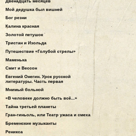
Двенадцать месяцев
Мой дедушка был вишней
Бог резни
Калина красная
Золотой петушок
Тристан и Изольда
Путешествие «Голубой стрелы»
Маменька
Смит и Вессон
Евгений Онегин. Урок русской
литературы. Часть первая
Мнимый больной
«В человеке должно быть всё...»
Тайна третьей планеты
Гран-гиньоль, или Театр ужаса и смеха
Бременские музыканты
Реникса