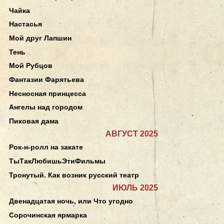
Чайка
Настасья
Мой друг Лапшин
Тень
Мой Рубцов
Фантазии Фарятьева
Несносная принцесса
Ангелы над городом
Пиковая дама
АВГУСТ 2025
Рок-н-ролл на закате
ТыТакЛюбишьЭтиФильмы
Тронутый. Как возник русский театр
ИЮЛЬ 2025
Двенадцатая ночь, или Что угодно
Сорочинская ярмарка