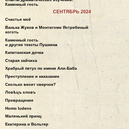
Каменный гость
СЕНТЯБРЬ 2024
Счастье моё
Ванька Жуков и Монтигомо Ястребиный
коготь
Каменный гость
и другие тексты Пушкина
Капитанская дочка
Старая зайчиха
Храбрый петух по имени Али-Баба
Преступление и наказание
Сколько весит сверчок?
Ловѣцъ словъ
Превращение
Homo ludens
Маленький принц
Екатерина и Вольтер