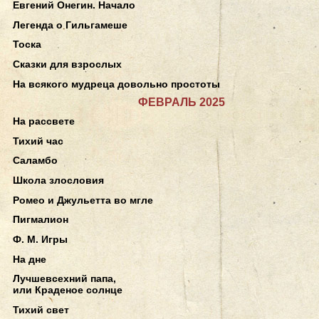
Евгений Онегин. Начало
Легенда о Гильгамеше
Тоска
Сказки для взрослых
На всякого мудреца довольно простоты
ФЕВРАЛЬ 2025
На рассвете
Тихий час
Саламбо
Школа злословия
Ромео и Джульетта во мгле
Пигмалион
Ф. М. Игры
На дне
Лучшевсехний папа,
или Краденое солнце
Тихий свет