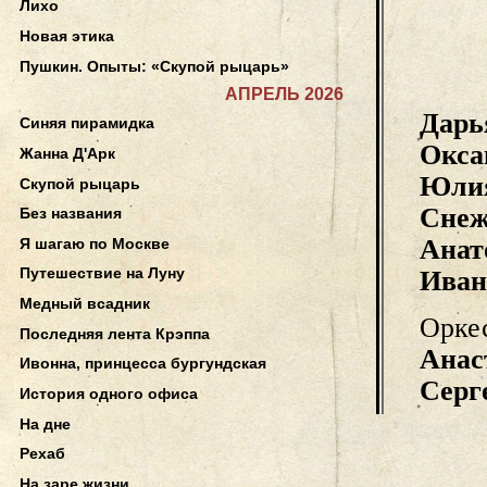
Лихо
Новая этика
Пушкин. Опыты: «Скупой рыцарь»
АПРЕЛЬ 2026
Дарь
Синяя пирамидка
Окса
Жанна Д'Арк
Юлия
Скупой рыцарь
Снеж
Без названия
Анат
Я шагаю по Москве
Путешествие на Луну
Иван
Медный всадник
Орке
Последняя лента Крэппа
Анас
Ивонна, принцесса бургундская
Серг
История одного офиса
На дне
Рехаб
На заре жизни