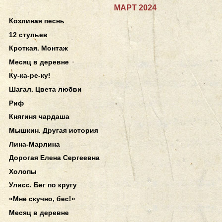
МАРТ 2024
Козлиная песнь
12 стульев
Кроткая. Монтаж
Месяц в деревне
Ку-ка-ре-ку!
Шагал. Цвета любви
Риф
Княгиня чардаша
Мышкин. Другая история
Лина-Марлина
Дорогая Елена Сергеевна
Холопы
Улисс. Бег по кругу
«Мне скучно, бес!»
Месяц в деревне