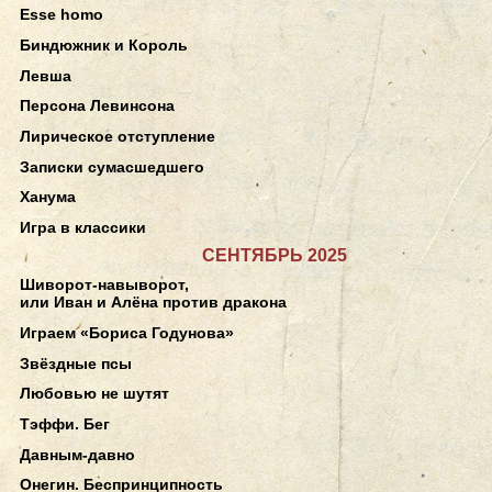
Esse homo
Биндюжник и Король
Левша
Персона Левинсона
Лирическое отступление
Записки сумасшедшего
Ханума
Игра в классики
СЕНТЯБРЬ 2025
Шиворот-навыворот,
или Иван и Алёна против дракона
Играем «Бориса Годунова»
Звёздные псы
Любовью не шутят
Тэффи. Бег
Давным-давно
Онегин. Беспринципность