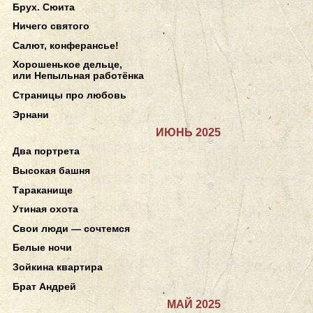
Брух. Сюита
Ничего святого
Салют, конферансье!
Хорошенькое дельце,
или Непыльная работёнка
Страницы про любовь
Эрнани
ИЮНЬ 2025
Два портрета
Высокая башня
Тараканище
Утиная охота
Свои люди — сочтемся
Белые ночи
Зойкина квартира
Брат Андрей
МАЙ 2025