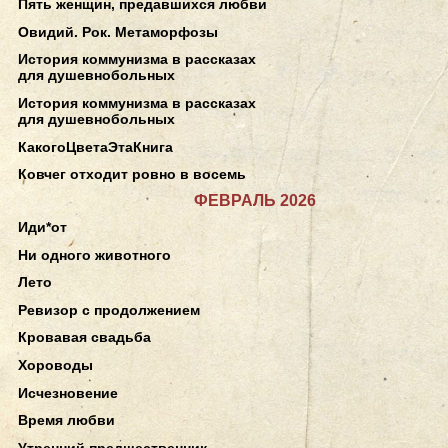
Пять женщин, предавшихся любви
Овидий. Рок. Метаморфозы
История коммунизма в рассказах
для душевнобольных
История коммунизма в рассказах
для душевнобольных
КакогоЦветаЭтаКнига
Ковчег отходит ровно в восемь
ФЕВРАЛЬ 2026
Иди*от
Ни одного животного
Лето
Ревизор с продолжением
Кровавая свадьба
Хороводы
Исчезновение
Время любви
Утренний предшественник