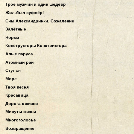
Трое мужчин и один шедевр
Жил-был суфлёр!
Сны Александринки. Сожаление
Залётные
Норма
Конструкторы Констриктора
Алые паруса
Атомный рай
Стулья
Море
Твоя песня
Красавица
Дорога к жизни
Минуты жизни
Многоголосье
Возвращение