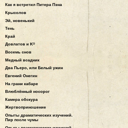
Как я встретил Питера Пэна
Крысолов
Эй, новенький
Тень
Край
Довлатов и Kᴼ
Восемь снов
Медный всадник
Два Пьеро, или Белый ужин
Евгений Онегин
На грани кабаре
Влюблённый носорог
Камера обскура
Жертвоприношение
Опыты драматических изучений.
Пир после чумы
Опыты драматических изучений.