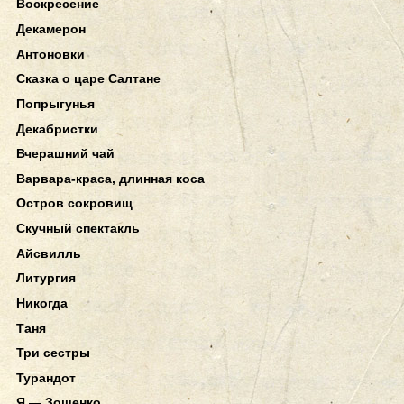
Воскресение
Декамерон
Антоновки
Сказка о царе Салтане
Попрыгунья
Декабристки
Вчерашний чай
Варвара-краса, длинная коса
Остров сокровищ
Скучный спектакль
Айсвилль
Литургия
Никогда
Таня
Три сестры
Турандот
Я — Зощенко