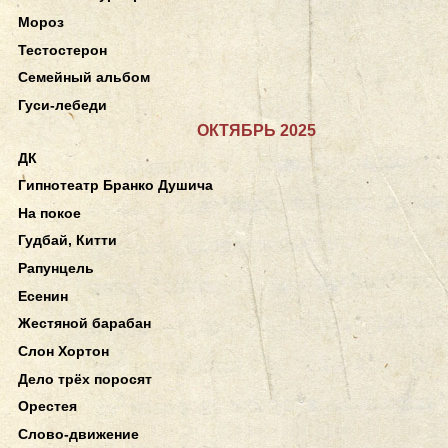
Мороз
Тестостерон
Семейный альбом
Гуси-лебеди
ОКТЯБРЬ 2025
ДК
Гипнотеатр Бранко Душича
На покое
Гудбай, Китти
Рапунцель
Есенин
Жестяной барабан
Слон Хортон
Дело трёх поросят
Орестея
Слово-движение