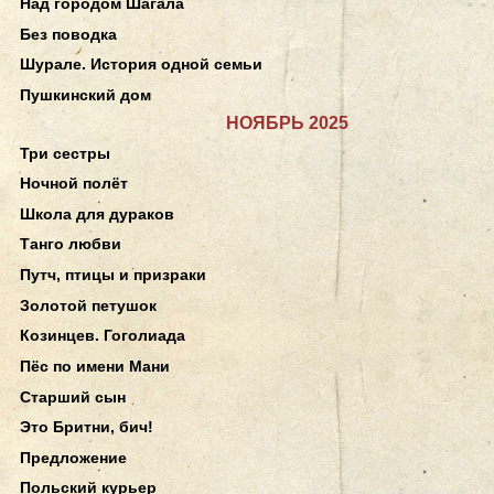
Над городом Шагала
Без поводка
Шурале. История одной семьи
Пушкинский дом
НОЯБРЬ 2025
Три сестры
Ночной полёт
Школа для дураков
Танго любви
Путч, птицы и призраки
Золотой петушок
Козинцев. Гоголиада
Пёс по имени Мани
Старший сын
Это Бритни, бич!
Предложение
Польский курьер