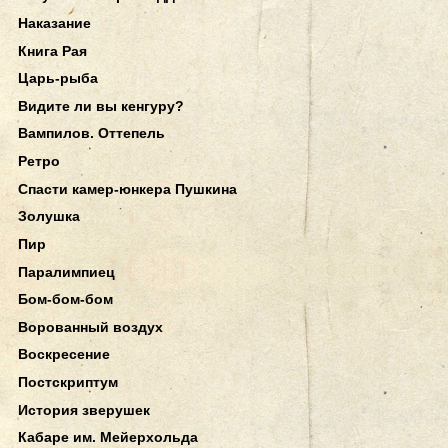
Наказание
Книга Рая
Царь-рыба
Видите ли вы кенгуру?
Вампилов. Оттепель
Ретро
Спасти камер-юнкера Пушкина
Золушка
Пир
Паралимпиец
Бом-бом-бом
Ворованный воздух
Воскресение
Постскриптум
История зверушек
Кабаре им. Мейерхольда