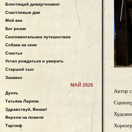
Блестящий дивертисмент
Счастливые дни
Мой век
Бог резни
Сентиментальное путешествие
Собака на сене
Счастье
Устал рождаться и умирать
Старший сын
Занавес
МАЙ 2026
Автор с
Дуэль
Татьяна Ларина
Сценог
Здравствуй, Винни!
Художни
Верхом на помеле
Хореог
Тартюф