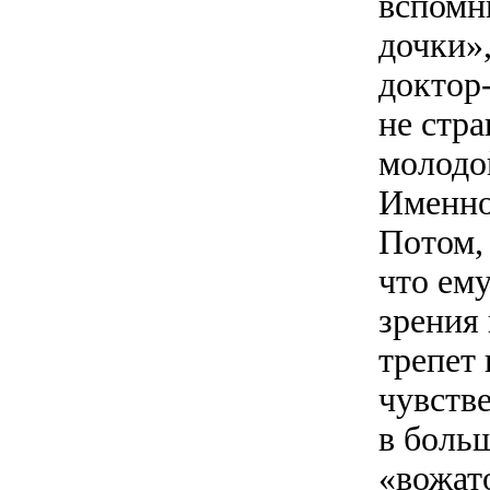
вспомн
дочки»
доктор-
не стра
молодо
Именно
Потом, 
что ему
зрения
трепет
чувств
в боль
«вожато