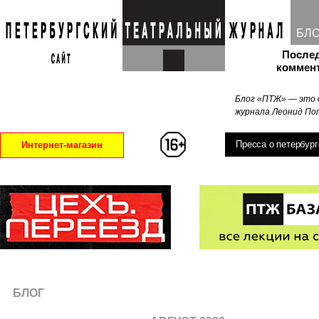
БЛ
После
коммен
Блог «ПТЖ» — это 
журнала Леонид Поп
Пресса о петербург
Интернет-магазин
БЛОГ