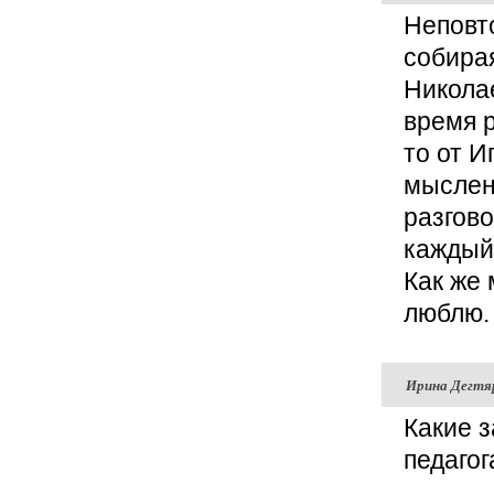
Неповт
собира
Николае
время 
то от 
мыслен
разгов
каждый
Как же 
люблю.
Ирина Дегтя
Какие 
педагог