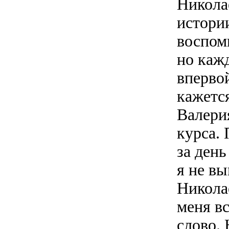
Никола
истори
воспоми
но каж
впервой
кажется
Валери
курса. 
за день
я не в
Никола
меня вс
слово.