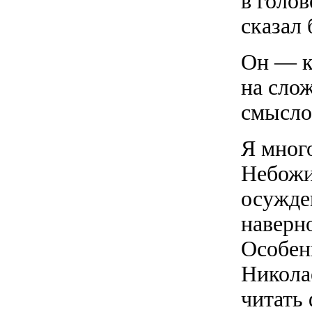
в голов
сказал
Он — к
на слож
смысло
Я мног
Небожи
осужде
наверн
Особен
Николае
читать