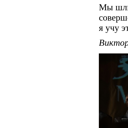
Мы шли 
соверш
я учу э
Виктор