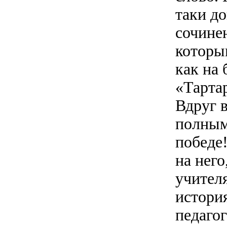
таки д
сочине
которы
как на
«Тарта
Вдруг 
полным
победе!
на него
учител
история
педагог