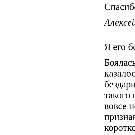
Спасибо
Алексей
Я его б
Боялась
казало
бездарн
такого 
вовсе н
признан
коротк