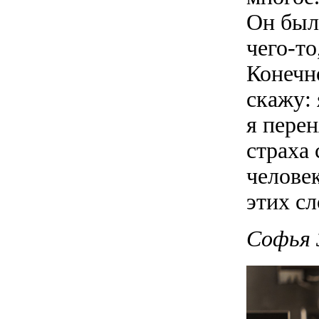
Он был 
чего-то
Конечно
скажу: 
я перен
страха
челове
этих сл
Софья 