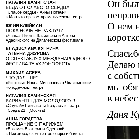
Он был 
НАТАЛИЯ КАМИНСКАЯ
БЕДА ОТ СЛАБОГО СЕРДЦА
неправ
«Слабое сердце» Анны Потебни
в Магнитогорском драматическом театре
О нем н
ЮЛИЯ КЛЕЙМАН
ПОКА НОЧЬ НЕ РАЗЛУЧИТ
коротк
«Чаща» Никиты Васильева и Антона
Адасинского на Дягилевском фестивале
ВЛАДИСЛАВА КУПРИНА
Спасиб
ТАТЬЯНА ДЖУРОВА
О СПЕКТАКЛЯХ МЕЖДУНАРОДНОГО
Делаю 
ФЕСТИВАЛЯ «ХРОНОФЕСТ»
МИХАИЛ АСЕЕВ
с собст
ЧТО ДАЛЬШЕ?
«Ростовы» Ивана Миневцева в Челяюинском
мы обя
молодежном театре
в небе
НАТАЛИЯ КАМИНСКАЯ
ВАРИАНТЫ ДЛЯ МОЛОДОГО В.
«Случай» Елизаветы Бондарь в Театре
«Среда 21» (Москва)
Даня К
АННА ГОРДЕЕВА
ПРОЩАНИЕ С ПАРИЖЕМ
«Богема» Екатерины Одеговой
в Нижегородском театре оперы и балета