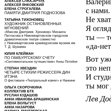
Валерий
АЛЕКСЕЙ СЛЮСАРЧУК
АЛЕКСЕЙ ЯНКОВСКИЙ
с нами.
ЕЛЕНА СТРОГАЛЕВА
ПАМЯТИ ДМИТРИЯ ПОДНОЗОВА
Не хват
ТАТЬЯНА ТИХОНОВЕЦ
ХУДОЖНИК ОСТАНОВЛЕННЫХ
Я огляд
МГНОВЕНИЙ
«Максим Дмитриев. Хроникер» Михаила
ты — те
Патласова в Нижневартовском городском
драматическом театре совместно
с Нижневартовским краеведческим музеем им.
«да-не
Т. Д. Шуваева
ЮЛИЯ КЛЕЙМАН
Вот уже
ПО ГАМБУРГСКОМУ СЧЕТУ
«Сентиментальное путешествие» Анны Потебня
это неп
СТЕПАН ЗВЕЗДИН
ЧЕТЫРЕ СТИХИИ РЕЖИССЕРА ДИН
И студ
ИТЭНА
О фестивале «Театральный ковчег» в Нанкине
ты мог
ОЛЬГА СКОРОЧКИНА
КОЛЛЕКТИВ БТК
РУСЛАН КУДАШОВ
Лев До
АННА ИВАНОВА-БРАШИНСКАЯ
ЕЛЕНА ВОЛЬГУСТ
АННА НАЗАРОВА