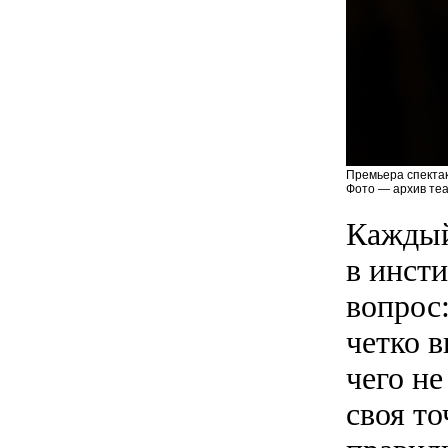
Премьера спектак
Фото — архив теа
Каждый 
в инст
вопрос
четко в
чего не
своя то