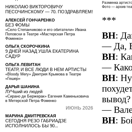
Разминка артисто
НИКОЛАЮ ВИКТОРОВИЧУ
Фото — архив теа
ПЕСОЧИНСКОМУ — 70. ПОЗДРАВЛЯЕМ!
***
АЛЕКСЕЙ ГОНЧАРЕНКО
БЕЗ ФОМЫ
«Село Степанчиково и его обитатели» Ивана
ВН
: Да
Поповски в Театре «Мастерская Петра
Фоменко»
— Да, 
ОЛЬГА СКОРОЧКИНА
9 ДНЕЙ НАЗАД УШЛА ЕКАТЕРИНА
ВН
: К
САДУР
— Как
ОЛЬГА ЛЕВИТАН
ТЕАТР, И ВСЕ ЛЮДИ В НЕМ АРТИСТЫ
«Bloody Mery» Дмитрия Крымова в Театре
ВН
: Ну
«Гешер»
похуде
ДАРЬЯ ШАНИНА
ЛУЧший из людей
вывод?
«Сирано де Бержерак» Евгения Каменьковича
в Метерской Петра Фоменко
— Вале
ИЮНЬ 2026
МАРИНА ДМИТРЕВСКАЯ
ВН
: Б
СЕГОДНЯ РЕЗО ГАБРИАДЗЕ
ИСПОЛНИЛОСЬ БЫ 90...