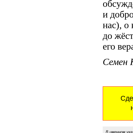
обсужде
и добр
нас), о
до жёст
его вер
Семен 
Сде
В именном ука