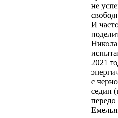
не усп
свободн
И часто
подели
Никола
испыта
2021 го
энерги
с черн
седин (
передо
Емелья