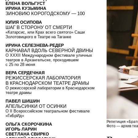
ЕЛЕНА ВОЛЬГУСТ
ИРИНА КУЗЬМИНА
ЗИНОВИЮ КОРОГОДСКОМУ — 100
ЮЛИЯ ОСИПОВА
ШАГ В СТОРОНУ ОТ СМЕРТИ
«Катарсис, или Крах всего святого» Саши
Золотовицкого в Театре на Таганке
ИРИНА СЕЛЕЗНЕВА-РЕДЕР
КАРНАВАЛ ВДОЛЬ СЕВЕРНОЙ ДВИНЫ
О XXXII Международном фестивале уличных
театров в Архангельске, проходившем
с 25 по 28 июня
ВЕРА СЕРДЕЧНАЯ
РЕЖИССЕРСКАЯ ЛАБОРАТОРИЯ
В КРАСНОДАРСКОМ ТЕАТРЕ ДРАМЫ
О режиссерской лаборатории в Краснодарском
театре драмы
ПАВЕЛ ШИШИН
АПЕЛЬСИНКИ ОТ ОСИНКИ
О II Всероссийском театральном фестивале
«ГиБрИд»
Репетиция «Брат
ОЛЬГА СКОРОЧКИНА
Фото — архив теа
ИГОРЬ ЛАРИН
СВЕТЛАНА СВИРКО