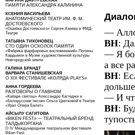
МАРИНА ДМИТРЕВСКАЯ
ПАМЯТИ АЛЕКСАНДРА КАЛИНИНА
КСЕНИЯ ВАСИЛЬЕВА
Диало
АНАТОМИЧЕСКИЙ ТЕАТР ИМ. Ф. М.
ДОСТОЕВСКОГО
«Ошибка Достоевского» Сергея Азеева в ФМД-
— Алло
Театре
ВН
: Да
ТАТЬЯНА ТИХОНОВЕЦ
СТО ОДИН ОСКОЛОК ПАМЯТИ
— Я бо
«Фабрика фарфоровых воспоминаний» Полины
Кардымон в Музее художественной культуры
Новгородской земли
а все р
ГАЛИНА БРАНДТ
ВН
: Ес
ВАРВАРА СТАНИШЕВСКАЯ
О XIX ФЕСТИВАЛЕ «КОЛЯДА-PLAYS»
дольше
АННА ГОРДЕЕВА
РАЗГОВОРЫ О ГЛАВНОМ
— И чт
«Кабаре святош» Алессандро Каггеджи и
«Белорусские песни» Ольги Цветковой в Театре
ВН
: Б
«Урал Опера Балет»
АЙСЫЛУ САГИТОВА
тупост
«BIKEN FEST» — ТЕАТРАЛЬНЫЙ БРЕНД
ТАЛДЫКОРГАНА
О IV Международном театральном фестивале
Biken Fest