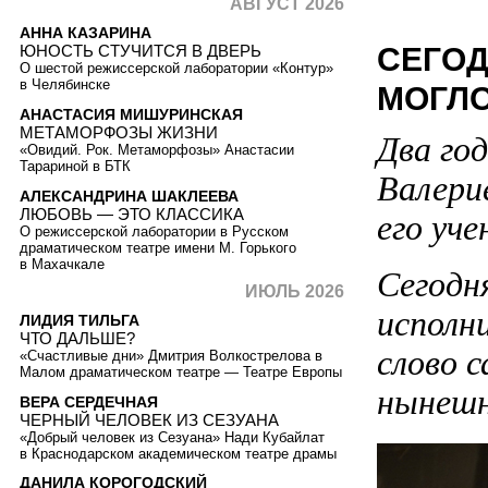
АВГУСТ 2026
АННА КАЗАРИНА
СЕГОД
ЮНОСТЬ СТУЧИТСЯ В ДВЕРЬ
О шестой режиссерской лаборатории «Контур»
в Челябинске
МОГЛО
АНАСТАСИЯ МИШУРИНСКАЯ
МЕТАМОРФОЗЫ ЖИЗНИ
Два го
«Овидий. Рок. Метаморфозы» Анастасии
Тарариной в БТК
Валери
АЛЕКСАНДРИНА ШАКЛЕЕВА
ЛЮБОВЬ — ЭТО КЛАССИКА
его уче
О режиссерской лаборатории в Русском
драматическом театре имени М. Горького
в Махачкале
Сегодн
ИЮЛЬ 2026
исполн
ЛИДИЯ ТИЛЬГА
ЧТО ДАЛЬШЕ?
слово 
«Счастливые дни» Дмитрия Волкострелова в
Малом драматическом театре — Театре Европы
нынешн
ВЕРА СЕРДЕЧНАЯ
ЧЕРНЫЙ ЧЕЛОВЕК ИЗ СЕЗУАНА
«Добрый человек из Сезуана» Нади Кубайлат
в Краснодарском академическом театре драмы
ДАНИЛА КОРОГОДСКИЙ