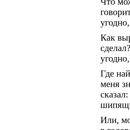
Что мо
говори
угодно
Как выр
сделал
угодно,
Где най
меня з
сказал:
шипящ
Или, мо