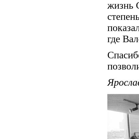
жизнь 
степень
показал
где Ва
Спасибо
позвол
Яросла