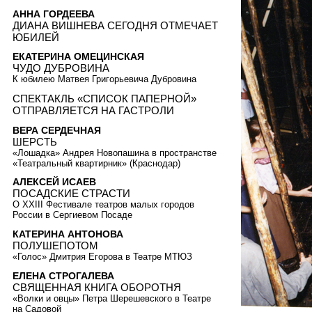
АННА ГОРДЕЕВА
ДИАНА ВИШНЕВА СЕГОДНЯ ОТМЕЧАЕТ
ЮБИЛЕЙ
ЕКАТЕРИНА ОМЕЦИНСКАЯ
ЧУДО ДУБРОВИНА
К юбилею Матвея Григорьевича Дубровина
СПЕКТАКЛЬ «СПИСОК ПАПЕРНОЙ»
ОТПРАВЛЯЕТСЯ НА ГАСТРОЛИ
ВЕРА СЕРДЕЧНАЯ
ШЕРСТЬ
«Лошадка» Андрея Новопашина в пространстве
«Театральный квартирник» (Краснодар)
АЛЕКСЕЙ ИСАЕВ
ПОСАДСКИЕ СТРАСТИ
О XXIII Фестивале театров малых городов
России в Сергиевом Посаде
КАТЕРИНА АНТОНОВА
ПОЛУШЕПОТОМ
«Голос» Дмитрия Егорова в Театре МТЮЗ
ЕЛЕНА СТРОГАЛЕВА
СВЯЩЕННАЯ КНИГА ОБОРОТНЯ
«Волки и овцы» Петра Шерешевского в Театре
на Садовой