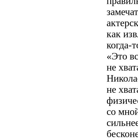
правил
замеча
актерск
как изв
когда-
«Это в
не хват
Николае
не хват
физичес
со мно
сильне
бескон