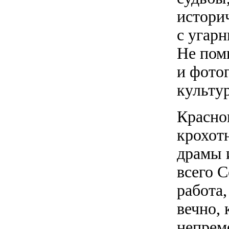
истори
с угар
Не пом
и фото
культур
Красно
крохот
драмы и
всего 
работа
вечно,
непрем