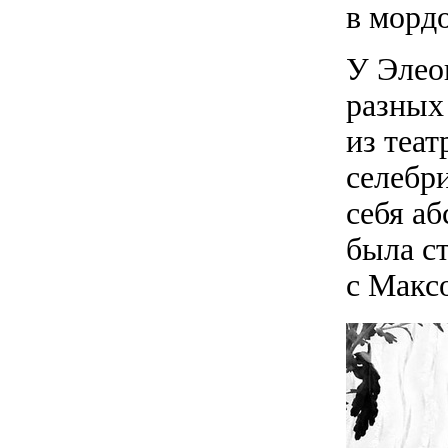
в мордо
У Элео
разных
из теа
селебри
себя а
была с
с Макс