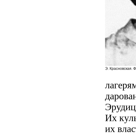
Э. Красновская. 
лагеря
дарова
Эрудиц
Их кул
их вла