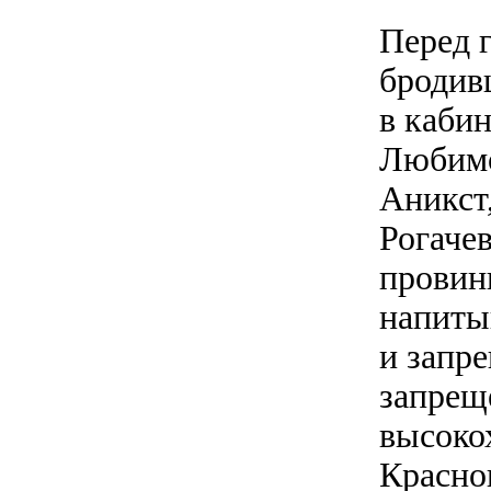
Перед 
бродив
в каби
Любимо
Аникст
Рогаче
провин
напиты
и запр
запрещ
высоко
Красно