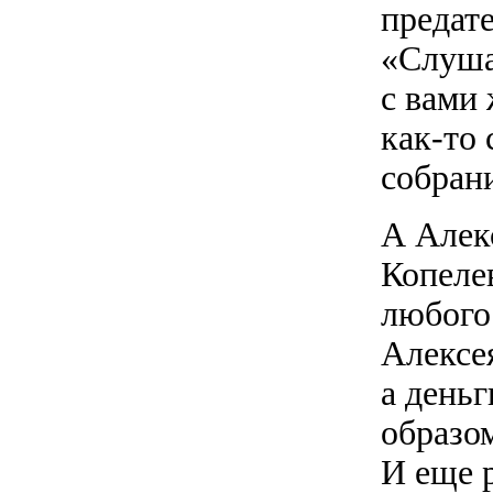
предате
«Слуша
с вами 
как-то
собран
А Алек
Копеле
любого 
Алексе
а деньг
образо
И еще 