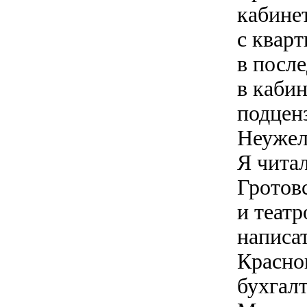
кабине
с кварт
в посл
в каби
подценз
Неужел
Я чита
Гротов
и теат
написа
Красно
бухгал