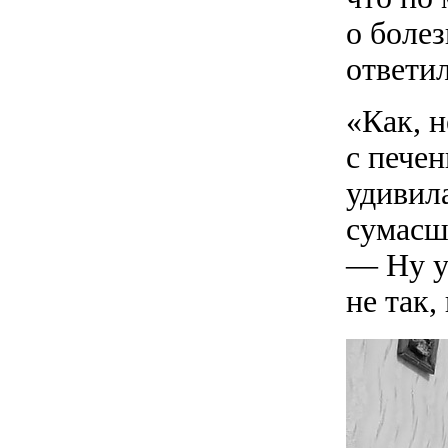
о боле
ответи
«Как, н
c пече
удивила
сумасш
— Ну уз
не так,