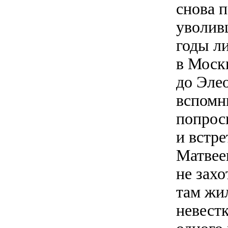
снова п
уволивш
годы ли
в Москв
до Эле
вспомн
попрос
и встре
Матвее
не захо
там жил
невест