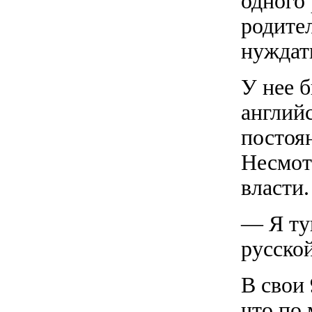
одного
родител
нуждать
У нее 
англий
постоян
Несмот
власти.
— Я ту
русской
В свои 
что по