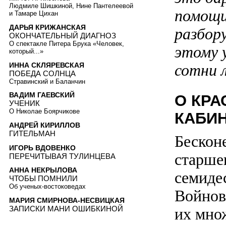
Людмиле Шишкиной, Нине Пантелеевой
помощи
и Тамаре Цихан
ДАРЬЯ КРИЖАНСКАЯ
разбор
ОКОНЧАТЕЛЬНЫЙ ДИАГНОЗ
О спектакле Питера Брука «Человек,
этому 
который...»
ИННА СКЛЯРЕВСКАЯ
сотни 
ПОБЕДА СОЛНЦА
Стравинский и Баланчин
ВАДИМ ГАЕВСКИЙ
О КРА
УЧЕНИК
О Николае Боярчикове
КАБИН
АНДРЕЙ КИРИЛЛОВ
ГИТЕЛЬМАН
Бескон
ИГОРЬ ВДОВЕНКО
старшег
ПЕРЕЧИТЫВАЯ ТУЛИНЦЕВА
АННА НЕКРЫЛОВА
семиде
ЧТОБЫ ПОМНИЛИ
Об ученых-востоковедах
Войнов
МАРИЯ СМИРНОВА-НЕСВИЦКАЯ
ЗАПИСКИ МАНИ ОШИБКИНОЙ
их мно