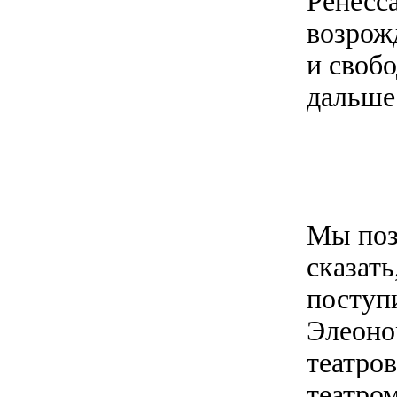
Ренесс
возрож
и своб
дальше 
Мы поз
сказать
поступ
Элеоно
театро
театром