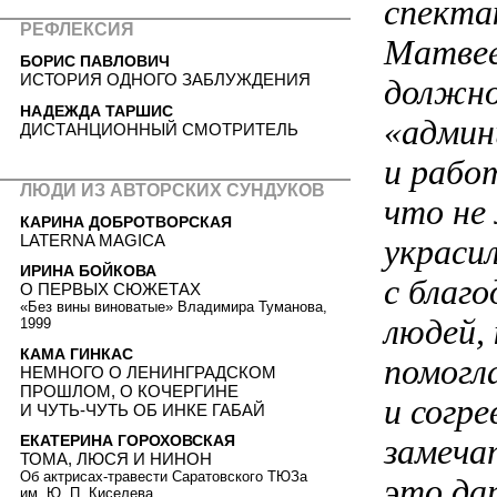
спекта
РЕФЛЕКСИЯ
Матвее
БОРИС ПАВЛОВИЧ
ИСТОРИЯ ОДНОГО ЗАБЛУЖДЕНИЯ
должно
НАДЕЖДА ТАРШИС
«админ
ДИСТАНЦИОННЫЙ СМОТРИТЕЛЬ
и рабо
ЛЮДИ ИЗ АВТОРСКИХ СУНДУКОВ
что не
КАРИНА ДОБРОТВОРСКАЯ
LATERNA MAGICA
украсил
ИРИНА БОЙКОВА
с благ
О ПЕРВЫХ СЮЖЕТАХ
«Без вины виноватые» Владимира Туманова,
людей,
1999
КАМА ГИНКАС
помогл
НЕМНОГО О ЛЕНИНГРАДСКОМ
ПРОШЛОМ, О КОЧЕРГИНЕ
и согр
И ЧУТЬ-ЧУТЬ ОБ ИНКЕ ГАБАЙ
замеча
ЕКАТЕРИНА ГОРОХОВСКАЯ
ТОМА, ЛЮСЯ И НИНОН
Об актрисах-травести Саратовского ТЮЗа
это да
им. Ю. П. Киселева