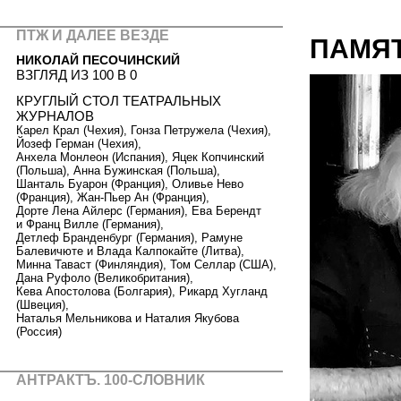
ПТЖ И ДАЛЕЕ ВЕЗДЕ
ПАМЯ
НИКОЛАЙ ПЕСОЧИНСКИЙ
ВЗГЛЯД ИЗ 100 В 0
КРУГЛЫЙ СТОЛ ТЕАТРАЛЬНЫХ
ЖУРНАЛОВ
Карел Крал (Чехия), Гонза Петружела (Чехия),
Йозеф Герман (Чехия),
Анхела Монлеон (Испания), Яцек Копчинский
(Польша), Анна Бужинская (Польша),
Шанталь Буарон (Франция), Оливье Нево
(Франция), Жан-Пьер Ан (Франция),
Дорте Лена Айлерс (Германия), Ева Берендт
и Франц Вилле (Германия),
Детлеф Бранденбург (Германия), Рамуне
Балевичюте и Влада Калпокайте (Литва),
Минна Таваст (Финляндия), Том Селлар (США),
Дана Руфоло (Великобритания),
Кева Апостолова (Болгария), Рикард Хугланд
(Швеция),
Наталья Мельникова и Наталия Якубова
(Россия)
АНТРАКТЪ. 100-СЛОВНИК