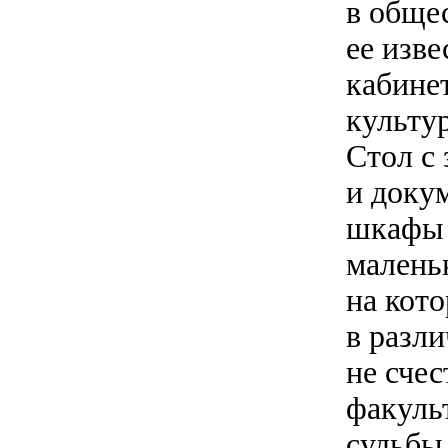
в обще
ее изве
кабине
культу
Стол с
и доку
шкафы 
малень
на кот
в разл
не сче
факуль
судьбы,