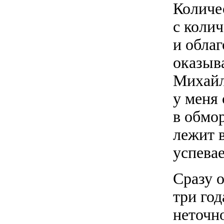
Количе
с колич
и обла
оказыв
Михайло
у меня 
в обмор
лежит в
успевае
Сразу о
три год
неточн