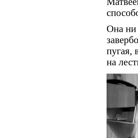
Матвее
способо
Она ни 
завербо
пугая, 
на лес