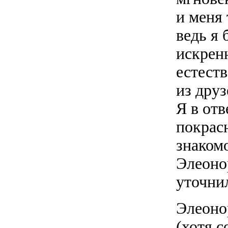
и меня 
ведь я
искренн
естеств
из друз
Я в от
покрас
знаком
Элеоно
уточнил
Элеоно
(хотя с