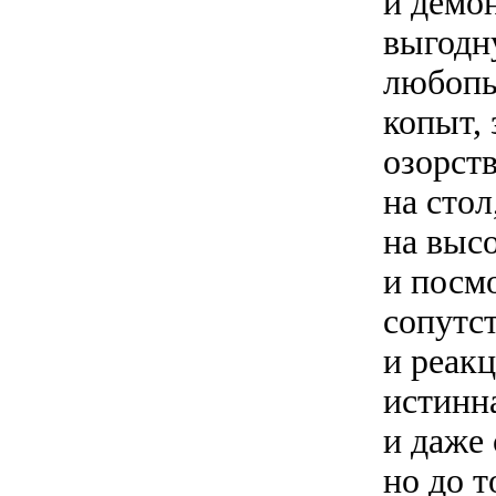
и демон
выгодн
любопы
копыт,
озорств
на стол
на высо
и посмо
сопутс
и реак
истинна
и даже
но до т