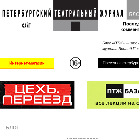
БЛ
После
коммен
Блог «ПТЖ» — это 
журнала Леонид Поп
Пресса о петербург
Интернет-магазин
БЛОГ