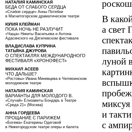
роскош
НАТАЛИЯ КАМИНСКАЯ
БЕДА ОТ СЛАБОГО СЕРДЦА
«Слабое сердце» Анны Потебни
В како
в Магнитогорском драматическом театре
ЮЛИЯ КЛЕЙМАН
а свет 
ПОКА НОЧЬ НЕ РАЗЛУЧИТ
«Чаща» Никиты Васильева и Антона
спекта
Адасинского на Дягилевском фестивале
ВЛАДИСЛАВА КУПРИНА
павиль
ТАТЬЯНА ДЖУРОВА
О СПЕКТАКЛЯХ МЕЖДУНАРОДНОГО
луной 
ФЕСТИВАЛЯ «ХРОНОФЕСТ»
МИХАИЛ АСЕЕВ
картин
ЧТО ДАЛЬШЕ?
«Ростовы» Ивана Миневцева в Челяюинском
вспышк
молодежном театре
пробеж
НАТАЛИЯ КАМИНСКАЯ
ВАРИАНТЫ ДЛЯ МОЛОДОГО В.
«Случай» Елизаветы Бондарь в Театре
миксуя 
«Среда 21» (Москва)
и такт
АННА ГОРДЕЕВА
ПРОЩАНИЕ С ПАРИЖЕМ
с ампи
«Богема» Екатерины Одеговой
в Нижегородском театре оперы и балета