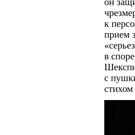
он защ
чрезме
к перс
прием 
«серьез
в споре
Шекспир
с пушк
стихом