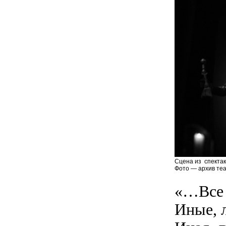
Сцена из спектак
Фото — архив теа
«…Все э
Иные, 