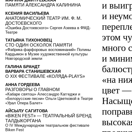
МАРИНА ДМИТРЕВСКАЯ
и выигр
ПАМЯТИ АЛЕКСАНДРА КАЛИНИНА
и неумо
КСЕНИЯ ВАСИЛЬЕВА
АНАТОМИЧЕСКИЙ ТЕАТР ИМ. Ф. М.
ДОСТОЕВСКОГО
перепл
«Ошибка Достоевского» Сергея Азеева в ФМД-
Театре
этом ч
ТАТЬЯНА ТИХОНОВЕЦ
много 
СТО ОДИН ОСКОЛОК ПАМЯТИ
«Фабрика фарфоровых воспоминаний» Полины
Кардымон в Музее художественной культуры
и мини
Новгородской земли
балюст
ГАЛИНА БРАНДТ
ВАРВАРА СТАНИШЕВСКАЯ
О XIX ФЕСТИВАЛЕ «КОЛЯДА-PLAYS»
«на ни
АННА ГОРДЕЕВА
цвет —
РАЗГОВОРЫ О ГЛАВНОМ
«Кабаре святош» Алессандро Каггеджи и
Насыще
«Белорусские песни» Ольги Цветковой в Театре
«Урал Опера Балет»
поправ
АЙСЫЛУ САГИТОВА
«BIKEN FEST» — ТЕАТРАЛЬНЫЙ БРЕНД
высока
ТАЛДЫКОРГАНА
О IV Международном театральном фестивале
Biken Fest