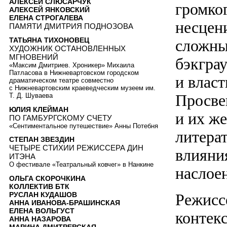
АЛЕКСЕЙ СЛЮСАРЧУК
громко
АЛЕКСЕЙ ЯНКОВСКИЙ
ЕЛЕНА СТРОГАЛЕВА
несцен
ПАМЯТИ ДМИТРИЯ ПОДНОЗОВА
ТАТЬЯНА ТИХОНОВЕЦ
сложны
ХУДОЖНИК ОСТАНОВЛЕННЫХ
МГНОВЕНИЙ
бэкграу
«Максим Дмитриев. Хроникер» Михаила
Патласова в Нижневартовском городском
и власт
драматическом театре совместно
с Нижневартовским краеведческим музеем им.
Просве
Т. Д. Шуваева
ЮЛИЯ КЛЕЙМАН
и их ж
ПО ГАМБУРГСКОМУ СЧЕТУ
«Сентиментальное путешествие» Анны Потебня
литера
СТЕПАН ЗВЕЗДИН
ЧЕТЫРЕ СТИХИИ РЕЖИССЕРА ДИН
влияни
ИТЭНА
О фестивале «Театральный ковчег» в Нанкине
насло
ОЛЬГА СКОРОЧКИНА
КОЛЛЕКТИВ БТК
Режисс
РУСЛАН КУДАШОВ
АННА ИВАНОВА-БРАШИНСКАЯ
ЕЛЕНА ВОЛЬГУСТ
контекс
АННА НАЗАРОВА