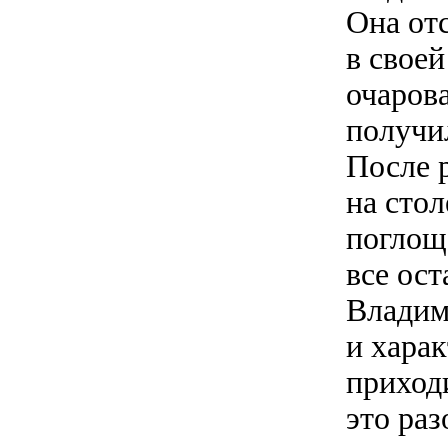
Она от
в своей
очаров
получи
После р
на стол
поглощ
все ос
Владим
и харак
приход
это ра