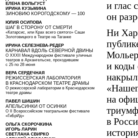
и глас
ЕЛЕНА ВОЛЬГУСТ
ИРИНА КУЗЬМИНА
ЗИНОВИЮ КОРОГОДСКОМУ — 100
он разр
ЮЛИЯ ОСИПОВА
ШАГ В СТОРОНУ ОТ СМЕРТИ
Ни Хар
«Катарсис, или Крах всего святого» Саши
Золотовицкого в Театре на Таганке
публик
ИРИНА СЕЛЕЗНЕВА-РЕДЕР
КАРНАВАЛ ВДОЛЬ СЕВЕРНОЙ ДВИНЫ
Мольер
О XXXII Международном фестивале уличных
театров в Архангельске, проходившем
и коды
с 25 по 28 июня
ВЕРА СЕРДЕЧНАЯ
накрыл
РЕЖИССЕРСКАЯ ЛАБОРАТОРИЯ
В КРАСНОДАРСКОМ ТЕАТРЕ ДРАМЫ
«Нашег
О режиссерской лаборатории в Краснодарском
театре драмы
на офиц
ПАВЕЛ ШИШИН
АПЕЛЬСИНКИ ОТ ОСИНКИ
триумф
О II Всероссийском театральном фестивале
«ГиБрИд»
в Росс
ОЛЬГА СКОРОЧКИНА
ИГОРЬ ЛАРИН
истори
СВЕТЛАНА СВИРКО