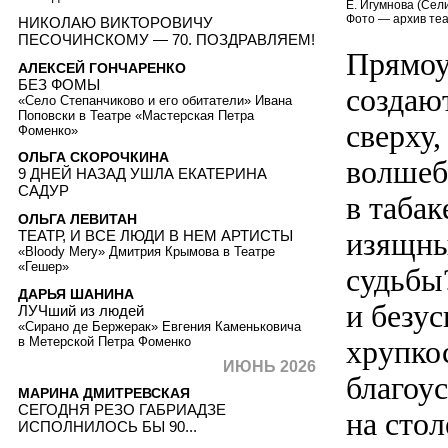
Е. Игумнова (Сел
Фото — архив теа
НИКОЛАЮ ВИКТОРОВИЧУ
ПЕСОЧИНСКОМУ — 70. ПОЗДРАВЛЯЕМ!
Прямоуг
АЛЕКСЕЙ ГОНЧАРЕНКО
БЕЗ ФОМЫ
создаю
«Село Степанчиково и его обитатели» Ивана
Поповски в Театре «Мастерская Петра
сверху,
Фоменко»
ОЛЬГА СКОРОЧКИНА
волшеб
9 ДНЕЙ НАЗАД УШЛА ЕКАТЕРИНА
САДУР
в табак
ОЛЬГА ЛЕВИТАН
изящные
ТЕАТР, И ВСЕ ЛЮДИ В НЕМ АРТИСТЫ
«Bloody Mery» Дмитрия Крымова в Театре
«Гешер»
судьбы
ДАРЬЯ ШАНИНА
и безу
ЛУЧший из людей
«Сирано де Бержерак» Евгения Каменьковича
в Метерской Петра Фоменко
хрупкос
ИЮНЬ 2026
благоу
МАРИНА ДМИТРЕВСКАЯ
СЕГОДНЯ РЕЗО ГАБРИАДЗЕ
на сто
ИСПОЛНИЛОСЬ БЫ 90...