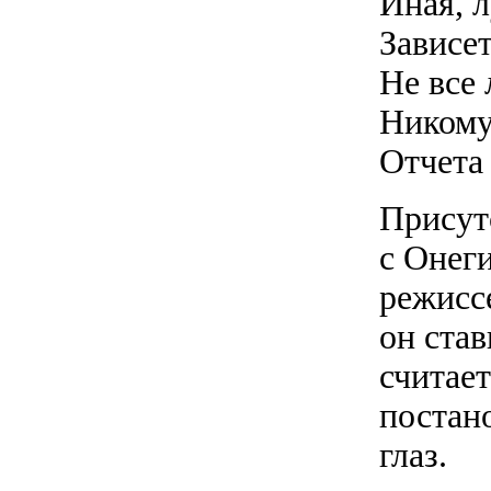
Иная, 
Зависет
Не все 
Ником
Отчета
Присут
с Онег
режиссе
он став
считае
постано
глаз.