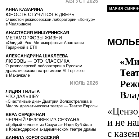
АВГУСТ 2026
МАРИЯ СМИРН
АННА КАЗАРИНА
ЮНОСТЬ СТУЧИТСЯ В ДВЕРЬ
О шестой режиссерской лаборатории «Контур»
в Челябинске
АНАСТАСИЯ МИШУРИНСКАЯ
МЕТАМОРФОЗЫ ЖИЗНИ
МОЛЬЕ
«Овидий. Рок. Метаморфозы» Анастасии
Тарариной в БТК
АЛЕКСАНДРИНА ШАКЛЕЕВА
«Ми
ЛЮБОВЬ — ЭТО КЛАССИКА
О режиссерской лаборатории в Русском
Теат
драматическом театре имени М. Горького
в Махачкале
Реж
ИЮЛЬ 2026
ЛИДИЯ ТИЛЬГА
Вла
ЧТО ДАЛЬШЕ?
«Счастливые дни» Дмитрия Волкострелова в
Малом драматическом театре — Театре Европы
«Цензо
ВЕРА СЕРДЕЧНАЯ
и не н
ЧЕРНЫЙ ЧЕЛОВЕК ИЗ СЕЗУАНА
«Добрый человек из Сезуана» Нади Кубайлат
в Краснодарском академическом театре драмы
с казе
ДАНИЛА КОРОГОДСКИЙ