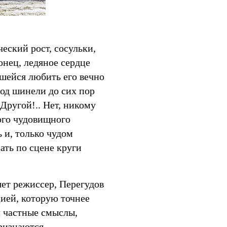
ческий рост, сосульки,
онец, ледяное сердце
шейся любить его вечно
под шинели до сих пор
Другой!.. Нет, никому
того чудовищного
 и, только чудом
ать по сцене круги
яет режиссер, Перегудов
ией, которую точнее
л частные смыслы,
ризнаются