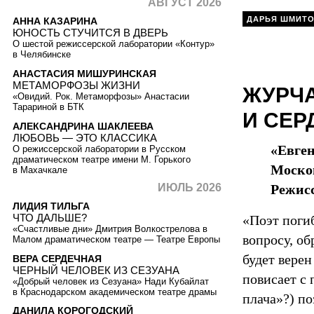
АВГУСТ 2026
ДАРЬЯ ШМИТ
АННА КАЗАРИНА
ЮНОСТЬ СТУЧИТСЯ В ДВЕРЬ
О шестой режиссерской лаборатории «Контур»
в Челябинске
АНАСТАСИЯ МИШУРИНСКАЯ
МЕТАМОРФОЗЫ ЖИЗНИ
ЖУРЧА
«Овидий. Рок. Метаморфозы» Анастасии
Тарариной в БТК
И СЕР
АЛЕКСАНДРИНА ШАКЛЕЕВА
ЛЮБОВЬ — ЭТО КЛАССИКА
«Евген
О режиссерской лаборатории в Русском
драматическом театре имени М. Горького
Москов
в Махачкале
ИЮЛЬ 2026
Режисс
ЛИДИЯ ТИЛЬГА
ЧТО ДАЛЬШЕ?
«Поэт поги
«Счастливые дни» Дмитрия Волкострелова в
вопросу, об
Малом драматическом театре — Театре Европы
будет верен
ВЕРА СЕРДЕЧНАЯ
ЧЕРНЫЙ ЧЕЛОВЕК ИЗ СЕЗУАНА
повисает с
«Добрый человек из Сезуана» Нади Кубайлат
в Краснодарском академическом театре драмы
плача»?) по
ДАНИЛА КОРОГОДСКИЙ