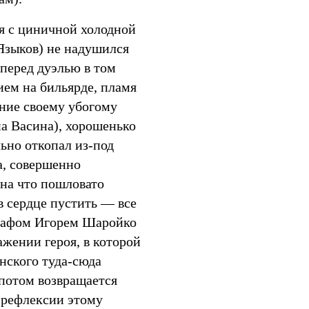
я с циничной холодной
 Языков) не надушился
(перед дуэлью в том
кием на бильярде, пламя
ение своему убогому
а Васина), хорошенько
ьно откопал из-под
а, совершенно
ина что пошловато
в сердце пустить — все
графом Игорем Шаройко
ажении героя, в которой
енского туда-сюда
 потом возвращается
В рефлексии этому