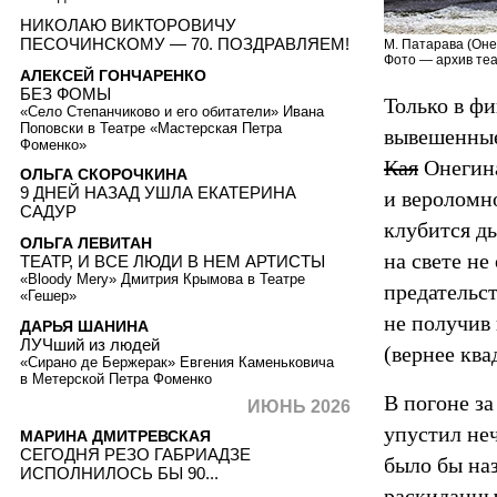
НИКОЛАЮ ВИКТОРОВИЧУ
ПЕСОЧИНСКОМУ — 70. ПОЗДРАВЛЯЕМ!
М. Патарава (Оне
Фото — архив теа
АЛЕКСЕЙ ГОНЧАРЕНКО
БЕЗ ФОМЫ
Только в фи
«Село Степанчиково и его обитатели» Ивана
Поповски в Театре «Мастерская Петра
вывешенные 
Фоменко»
Кая
Онегина
ОЛЬГА СКОРОЧКИНА
9 ДНЕЙ НАЗАД УШЛА ЕКАТЕРИНА
и вероломно
САДУР
клубится ды
ОЛЬГА ЛЕВИТАН
на свете не
ТЕАТР, И ВСЕ ЛЮДИ В НЕМ АРТИСТЫ
«Bloody Mery» Дмитрия Крымова в Театре
предательст
«Гешер»
не получив 
ДАРЬЯ ШАНИНА
ЛУЧший из людей
(вернее ква
«Сирано де Бержерак» Евгения Каменьковича
в Метерской Петра Фоменко
В погоне за
ИЮНЬ 2026
упустил не
МАРИНА ДМИТРЕВСКАЯ
СЕГОДНЯ РЕЗО ГАБРИАДЗЕ
было бы наз
ИСПОЛНИЛОСЬ БЫ 90...
раскиданны