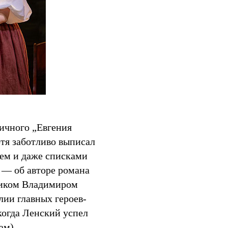
ничного „Евгения
отя заботливо выписал
сем и даже списками
 — об авторе романа
жником Владимиром
ии главных героев-
 когда Ленский успел
ам).