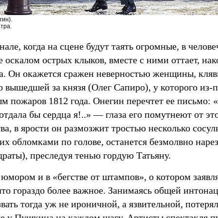
гин).
тра.
нале, когда на сцене будут таять огромные, в челове
оскалом острых клыков, вместе с ними оттает, нак
. Он окажется сражен неверностью женщины, кляв
 вышедшей за князя (Олег Сапиро), у которого из-
м пожаров 1812 года. Онегин перечтет ее письмо: «
 отдала бы сердца я!..» — глаза его помутнеют от э
ва, в ярости он размозжит тростью несколько сосуль
их обломками по голове, останется безмолвно нарез
драты), преследуя тенью гордую Татьяну.
 юмором и в «бегстве от штампов», о котором заявл
что гораздо более важное. Занимаясь общей интонац
вать тогда уж не ироничной, а язвительной, потеря
е у Пушкина на каждом шагу. Артисты спектакля п