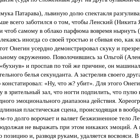
мука Патарава), львиную долю спектакля разгулива
ьше всего заботился о том, чтобы Ленский (Никита
 и чтоб самому в облако парфюма вовремя нырнуть 
влекаясь иногда со своей тростью и сбивая ею, как 
этот Онегин усердно демонстрировал скуку и презр
ьному окружению. Поволочившись за Ольгой (Ален
 «бухнув» и проспав по той же причине, он машинал
тельного белья секунданта. А застрелив своего друг
констатировал: «Ну, что ж? убит». Для этого Онег
у в зрительный зал, что ногти подпилить, что пулю 
дного эмоционального диапазона действия. Хорео
длинная пластическая сцена, происходящая в вообр
м-то долго ворочает и валяет безжизненное тело Л
продолжая не выражать при этом никаких эмоций. А
 позицию и, разводя руками, удаляется восвояси. 