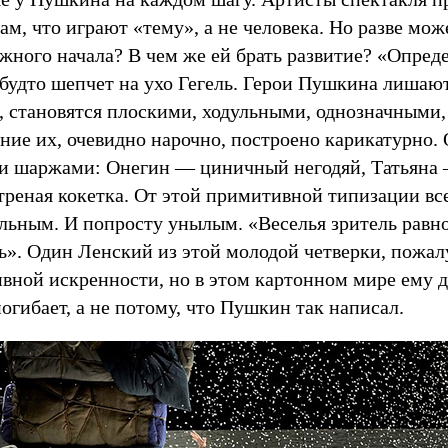
ам, что играют «тему», а не человека. Но разве мо
ожного начала? В чем же ей брать развитие? «Опред
 будто шепчет на ухо Гегель. Герои Пушкина лишают
, становятся плоскими, ходульными, однозначными,
ние их, очевидно нарочно, построено карикатурно.
 шаржами: Онегин — циничный негодяй, Татьяна 
реная кокетка. От этой примитивной типизации все
льным. И попросту унылым. «Веселья зритель равн
ть». Один Ленский из этой молодой четверки, пожалу
вной искренности, но в этом картонном мире ему д
огибает, а не потому, что Пушкин так написал.