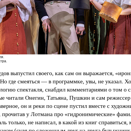
ля.
тра.
дов выпустил своего, как сам он выражается, «иро
Но где смеяться — в программке, увы, не указал. Х
ологию спектакля, снабдил комментариями о том о 
рые читали Онегин, Татьяна, Пушкин и сам режиссер
аверное, он и реки по сцене пустил вместе с худо
 прочитав у Лотмана про «гидронимические» фамил
ь только, не написал, в какой из книг справиться,
даизм (судя по сложенным друг на друга булыжничк