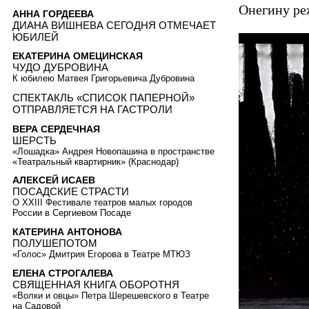
Онегину ре
АННА ГОРДЕЕВА
ДИАНА ВИШНЕВА СЕГОДНЯ ОТМЕЧАЕТ
ЮБИЛЕЙ
ЕКАТЕРИНА ОМЕЦИНСКАЯ
ЧУДО ДУБРОВИНА
К юбилею Матвея Григорьевича Дубровина
СПЕКТАКЛЬ «СПИСОК ПАПЕРНОЙ»
ОТПРАВЛЯЕТСЯ НА ГАСТРОЛИ
ВЕРА СЕРДЕЧНАЯ
ШЕРСТЬ
«Лошадка» Андрея Новопашина в пространстве
«Театральный квартирник» (Краснодар)
АЛЕКСЕЙ ИСАЕВ
ПОСАДСКИЕ СТРАСТИ
О XXIII Фестивале театров малых городов
России в Сергиевом Посаде
КАТЕРИНА АНТОНОВА
ПОЛУШЕПОТОМ
«Голос» Дмитрия Егорова в Театре МТЮЗ
ЕЛЕНА СТРОГАЛЕВА
СВЯЩЕННАЯ КНИГА ОБОРОТНЯ
«Волки и овцы» Петра Шерешевского в Театре
на Садовой