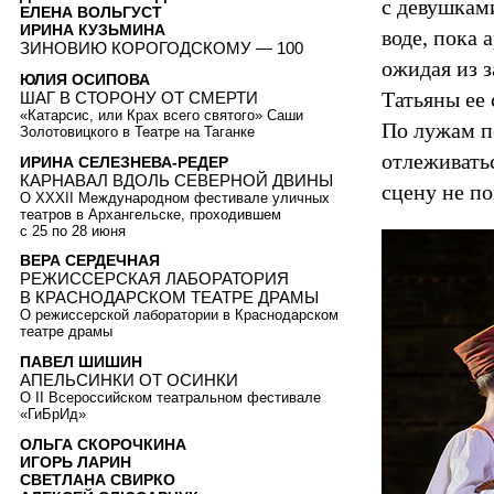
с девушкам
ЕЛЕНА ВОЛЬГУСТ
ИРИНА КУЗЬМИНА
воде, пока
ЗИНОВИЮ КОРОГОДСКОМУ — 100
ожидая из 
ЮЛИЯ ОСИПОВА
Татьяны ее
ШАГ В СТОРОНУ ОТ СМЕРТИ
«Катарсис, или Крах всего святого» Саши
По лужам п
Золотовицкого в Театре на Таганке
отлеживать
ИРИНА СЕЛЕЗНЕВА-РЕДЕР
КАРНАВАЛ ВДОЛЬ СЕВЕРНОЙ ДВИНЫ
сцену не п
О XXXII Международном фестивале уличных
театров в Архангельске, проходившем
с 25 по 28 июня
ВЕРА СЕРДЕЧНАЯ
РЕЖИССЕРСКАЯ ЛАБОРАТОРИЯ
В КРАСНОДАРСКОМ ТЕАТРЕ ДРАМЫ
О режиссерской лаборатории в Краснодарском
театре драмы
ПАВЕЛ ШИШИН
АПЕЛЬСИНКИ ОТ ОСИНКИ
О II Всероссийском театральном фестивале
«ГиБрИд»
ОЛЬГА СКОРОЧКИНА
ИГОРЬ ЛАРИН
СВЕТЛАНА СВИРКО