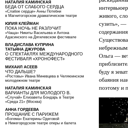
НАТАЛИЯ КАМИНСКАЯ
БЕДА ОТ СЛАБОГО СЕРДЦА
интервьюер
«Слабое сердце» Анны Потебни
живого, сл
в Магнитогорском драматическом театре
сузить», —
ЮЛИЯ КЛЕЙМАН
ПОКА НОЧЬ НЕ РАЗЛУЧИТ
содержания
«Чаща» Никиты Васильева и Антона
Адасинского на Дягилевском фестивале
Существова
ВЛАДИСЛАВА КУПРИНА
небрежными
ТАТЬЯНА ДЖУРОВА
О СПЕКТАКЛЯХ МЕЖДУНАРОДНОГО
Ольга — вет
ФЕСТИВАЛЯ «ХРОНОФЕСТ»
приблизите
МИХАИЛ АСЕЕВ
буду я зева
ЧТО ДАЛЬШЕ?
«Ростовы» Ивана Миневцева в Челяюинском
обаяния наи
молодежном театре
поэтому и п
НАТАЛИЯ КАМИНСКАЯ
ВАРИАНТЫ ДЛЯ МОЛОДОГО В.
«Случай» Елизаветы Бондарь в Театре
«Среда 21» (Москва)
АННА ГОРДЕЕВА
ПРОЩАНИЕ С ПАРИЖЕМ
«Богема» Екатерины Одеговой
в Нижегородском театре оперы и балета