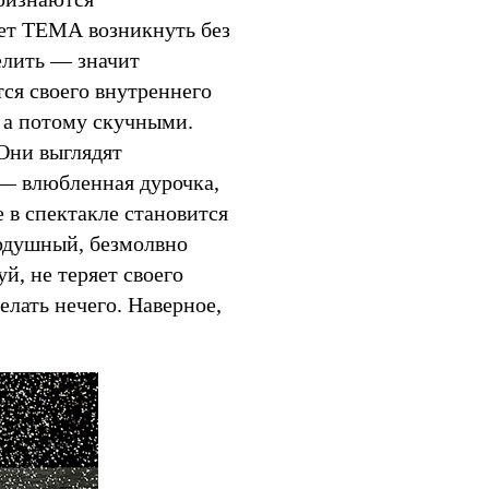
жет ТЕМА возникнуть без
елить — значит
ся своего внутреннего
 а потому скучными.
 Они выглядят
— влюбленная дурочка,
 в спектакле становится
одушный, безмолвно
й, не теряет своего
елать нечего. Наверное,