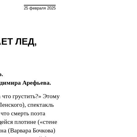
Мир
25 февраля 2025
ЕТ ЛЕД,
.
адимира Арефьева.
 что грустить?» Этому
Ленского), спектакль
 что смерть поэта
ейся плотине («стене
на (Варвара Бочкова)