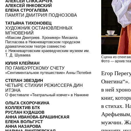
АЛЕКСЕЙ СЛЮСАРЧУК
АЛЕКСЕЙ ЯНКОВСКИЙ
ЕЛЕНА СТРОГАЛЕВА
ПАМЯТИ ДМИТРИЯ ПОДНОЗОВА
ТАТЬЯНА ТИХОНОВЕЦ
ХУДОЖНИК ОСТАНОВЛЕННЫХ
МГНОВЕНИЙ
«Максим Дмитриев. Хроникер» Михаила
Патласова в Нижневартовском городском
драматическом театре совместно
с Нижневартовским краеведческим музеем им.
Т. Д. Шуваева
Сцена из спектак
Фото — архив теа
ЮЛИЯ КЛЕЙМАН
ПО ГАМБУРГСКОМУ СЧЕТУ
Егор Перегу
«Сентиментальное путешествие» Анны Потебня
Онегина“». 
СТЕПАН ЗВЕЗДИН
ЧЕТЫРЕ СТИХИИ РЕЖИССЕРА ДИН
в ней хрон
ИТЭНА
О фестивале «Театральный ковчег» в Нанкине
книг, кото
ОЛЬГА СКОРОЧКИНА
в стихах. Н
КОЛЛЕКТИВ БТК
РУСЛАН КУДАШОВ
Арефьевым,
АННА ИВАНОВА-БРАШИНСКАЯ
мужчин. Жал
ЕЛЕНА ВОЛЬГУСТ
АННА НАЗАРОВА
принять иу