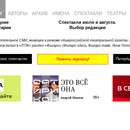
ОГ
АВТОРЫ
АРХИВ
ИМЕНА
СПЕКТАКЛИ
ТЕАТРЫ
дние
Спектакли июля и августа.
тарии
Выбор редакции
отдельное СМИ, живущее в режиме общероссийской театральной газеты. 
ов делал в «ПТЖ» раздел «Фигаро» (Фигаро здесь, Фигаро там). Лене Попо
ских спектаклях
Петербу
Помочь журналу!