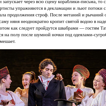
и запускает через всю сцену кораблики-письма, то
 артисты упражняются в декламации и льют потоки с
зала продолжения строф. После метаний и рычаний
 саму няня неоднократно кропит святой водою в на
отом как следует пройдутся швабрами — гостям Т
ся на полу после шумной ночки под одеялами-сугро
омешает.