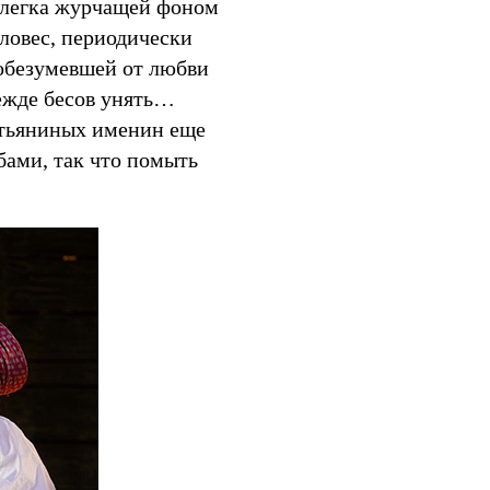
 слегка журчащей фоном
ловес, периодически
 обезумевшей от любви
дежде бесов унять…
атьяниных именин еще
бами, так что помыть