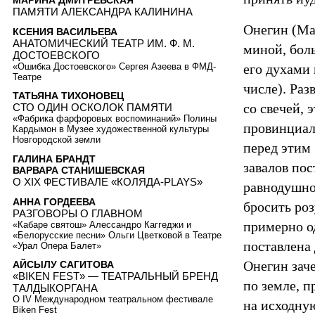
МАРИНА ДМИТРЕВСКАЯ
ПАМЯТИ АЛЕКСАНДРА КАЛИНИНА
Онегин (Ма
КСЕНИЯ ВАСИЛЬЕВА
АНАТОМИЧЕСКИЙ ТЕАТР ИМ. Ф. М.
миной, бол
ДОСТОЕВСКОГО
«Ошибка Достоевского» Сергея Азеева в ФМД-
его духами
Театре
числе). Раз
ТАТЬЯНА ТИХОНОВЕЦ
со свечей, 
СТО ОДИН ОСКОЛОК ПАМЯТИ
«Фабрика фарфоровых воспоминаний» Полины
провинциал
Кардымон в Музее художественной культуры
Новгородской земли
перед этим
ГАЛИНА БРАНДТ
завалов пос
ВАРВАРА СТАНИШЕВСКАЯ
О XIX ФЕСТИВАЛЕ «КОЛЯДА-PLAYS»
равнодушно 
АННА ГОРДЕЕВА
бросить роз
РАЗГОВОРЫ О ГЛАВНОМ
примерно о
«Кабаре святош» Алессандро Каггеджи и
«Белорусские песни» Ольги Цветковой в Театре
поставлена 
«Урал Опера Балет»
Онегин заче
АЙСЫЛУ САГИТОВА
«BIKEN FEST» — ТЕАТРАЛЬНЫЙ БРЕНД
по земле, 
ТАЛДЫКОРГАНА
О IV Международном театральном фестивале
на исходную
Biken Fest