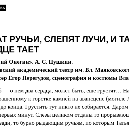
ОВА
Т РУЧЬИ, СЛЕПЯТ ЛУЧИ, И ТА
ДЦЕ ТАЕТ
ий Онегин». А. С. Пушкин.
ский академический театр им. Вл. Маяковского
ер Егор Перегудов, сценография и костюмы Вл
б — о нем два сердца, может быть, еще грустят… На
ращенному к горстке камней на авансцене (могиле 
 до конца. Грустить тут никто не собирается. Даром
 первых минут. Слезы целиком отданы то прорывающ
зади, то бурно рыдающим ручьям, по которым Татья