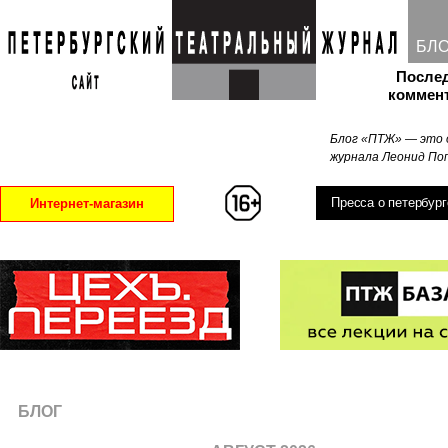
БЛ
После
коммен
Блог «ПТЖ» — это 
журнала Леонид Поп
Пресса о петербург
Интернет-магазин
БЛОГ