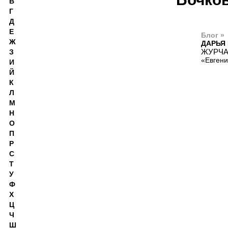
В
Г
Д
Е
Блог »
Ж
ДАРЬЯ
ЖУРЧАТ
З
«Евгени
И
Й
К
Л
М
Н
О
П
Р
С
Т
У
Ф
Х
Ц
Ч
Ш