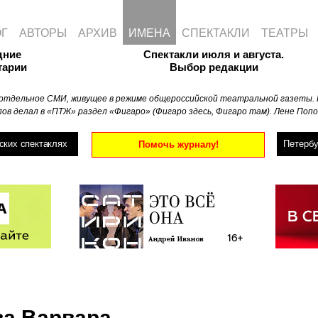
ОГ
АВТОРЫ
АРХИВ
ИМЕНА
СПЕКТАКЛИ
ТЕАТРЫ
дние
Спектакли июля и августа.
тарии
Выбор редакции
отдельное СМИ, живущее в режиме общероссийской театральной газеты. 
ов делал в «ПТЖ» раздел «Фигаро» (Фигаро здесь, Фигаро там). Лене Попо
ских спектаклях
Петербу
Помочь журналу!
ва Варвара