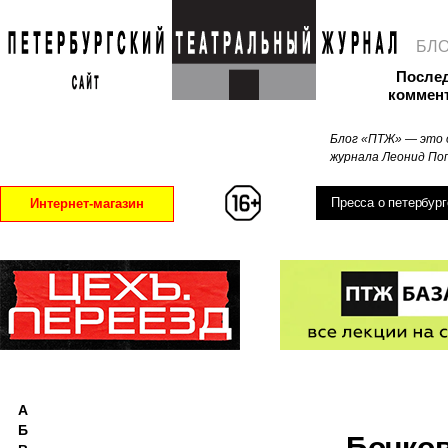
БЛ
После
коммен
Блог «ПТЖ» — это 
журнала Леонид Поп
Пресса о петербург
Интернет-магазин
А
Б
Бочко