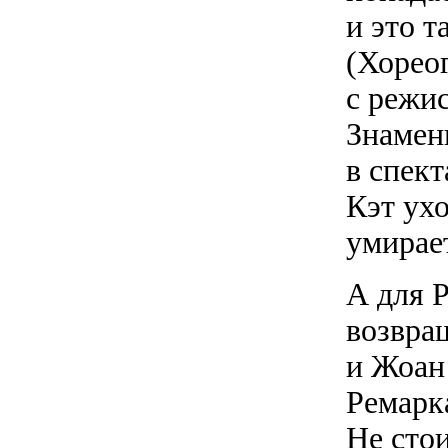
и это т
(Хорео
с режи
Знамен
в спект
Кэт ухо
умирает
А для Р
возвра
и Жоан
Ремарк
Не стои