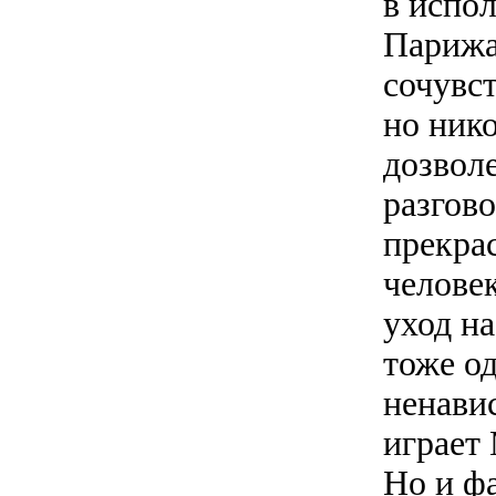
в испо
Парижа
сочувс
но ник
дозвол
разгов
прекра
человек
уход н
тоже од
ненави
играет
Но и ф