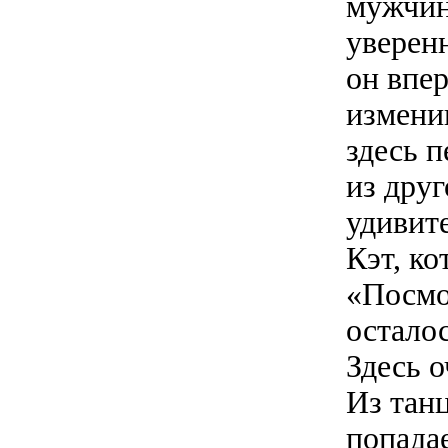
мужчин
уверен
он впе
измени
здесь 
из дру
удивите
Кэт, ко
«Посмот
осталос
Здесь о
Из тан
попадае