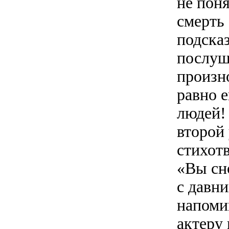
не поня
смерть
подска
послушн
произн
равно 
людей! 
второй
стихот
«Вы сн
с давн
напоми
актеру