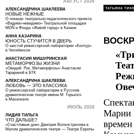
АВГУСТ 2026
ТАТЬЯНА ТИХ
АЛЕКСАНДРИНА ШАКЛЕЕВА
НОВЫЕ НЕЖНЫЕ
О показах театрально-педагогического проекта
«Видимо-невидимо» Театральной площадки
MOŇ и Фонда «Живой город» в Казани
АННА КАЗАРИНА
ВОСК
ЮНОСТЬ СТУЧИТСЯ В ДВЕРЬ
О шестой режиссерской лаборатории «Контур»
в Челябинске
«Тр
АНАСТАСИЯ МИШУРИНСКАЯ
Теат
МЕТАМОРФОЗЫ ЖИЗНИ
«Овидий. Рок. Метаморфозы» Анастасии
Тарариной в БТК
Реж
АЛЕКСАНДРИНА ШАКЛЕЕВА
Ове
ЛЮБОВЬ — ЭТО КЛАССИКА
О режиссерской лаборатории в Русском
драматическом театре имени М. Горького
Спекта
в Махачкале
ИЮЛЬ 2026
Марии 
ЛИДИЯ ТИЛЬГА
ЧТО ДАЛЬШЕ?
времен
«Счастливые дни» Дмитрия Волкострелова в
Малом драматическом театре — Театре Европы