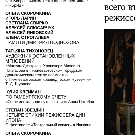
О II Всероссийском театральном фестивале
всего 
«ГиБрИд»
ОЛЬГА СКОРОЧКИНА
режисс
ИГОРЬ ЛАРИН
СВЕТЛАНА СВИРКО
АЛЕКСЕЙ СЛЮСАРЧУК
АЛЕКСЕЙ ЯНКОВСКИЙ
ЕЛЕНА СТРОГАЛЕВА
ПАМЯТИ ДМИТРИЯ ПОДНОЗОВА
ТАТЬЯНА ТИХОНОВЕЦ
ХУДОЖНИК ОСТАНОВЛЕННЫХ
МГНОВЕНИЙ
«Максим Дмитриев. Хроникер» Михаила
Патласова в Нижневартовском городском
драматическом театре совместно
с Нижневартовским краеведческим музеем им.
Т. Д. Шуваева
ЮЛИЯ КЛЕЙМАН
ПО ГАМБУРГСКОМУ СЧЕТУ
«Сентиментальное путешествие» Анны Потебня
СТЕПАН ЗВЕЗДИН
ЧЕТЫРЕ СТИХИИ РЕЖИССЕРА ДИН
ИТЭНА
О фестивале «Театральный ковчег» в Нанкине
ОЛЬГА СКОРОЧКИНА