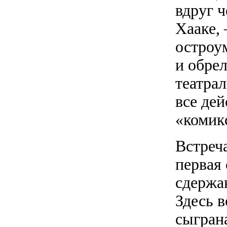
вдруг 
Хааке,
остроум
и обре
театра
все дей
«комик
Встреч
первая 
сдержа
Здесь 
сыграна