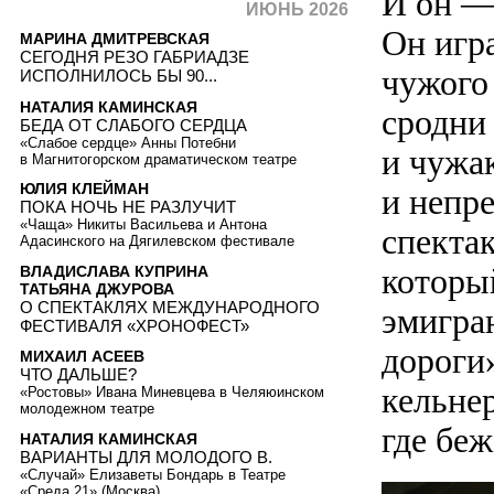
И он —
ИЮНЬ 2026
Он игр
МАРИНА ДМИТРЕВСКАЯ
СЕГОДНЯ РЕЗО ГАБРИАДЗЕ
чужого 
ИСПОЛНИЛОСЬ БЫ 90...
НАТАЛИЯ КАМИНСКАЯ
сродни
БЕДА ОТ СЛАБОГО СЕРДЦА
«Слабое сердце» Анны Потебни
и чужа
в Магнитогорском драматическом театре
ЮЛИЯ КЛЕЙМАН
и непр
ПОКА НОЧЬ НЕ РАЗЛУЧИТ
«Чаща» Никиты Васильева и Антона
спекта
Адасинского на Дягилевском фестивале
который
ВЛАДИСЛАВА КУПРИНА
ТАТЬЯНА ДЖУРОВА
О СПЕКТАКЛЯХ МЕЖДУНАРОДНОГО
эмигра
ФЕСТИВАЛЯ «ХРОНОФЕСТ»
дороги
МИХАИЛ АСЕЕВ
ЧТО ДАЛЬШЕ?
кельнер
«Ростовы» Ивана Миневцева в Челяюинском
молодежном театре
где бе
НАТАЛИЯ КАМИНСКАЯ
ВАРИАНТЫ ДЛЯ МОЛОДОГО В.
«Случай» Елизаветы Бондарь в Театре
«Среда 21» (Москва)