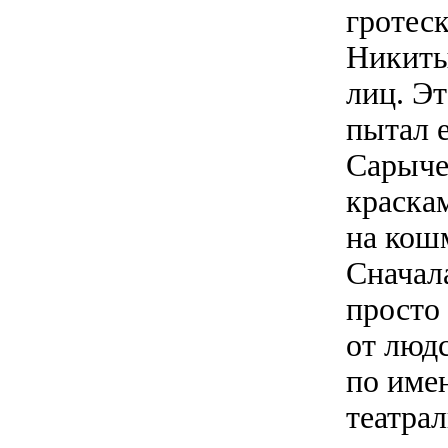
гротес
Никиты
лиц. Э
пытал 
Сарыче
краскам
на кош
Сначала
просто
от людс
по име
театра