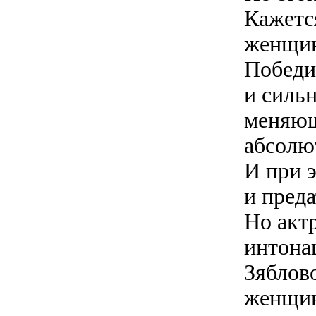
Кажетс
женщин
Победи
и силь
меняющ
абсолю
И при 
и преда
Но акт
интона
Зяблов
женщин