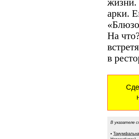
жизни.
арки. 
«Блюзо
На что
встрет
в рест
Сде
В указателе с
•
Триумфальная