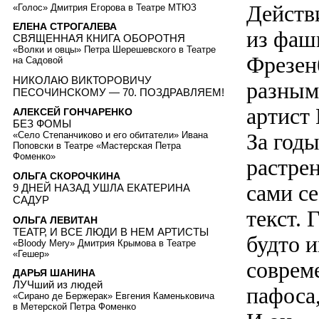
Действ
«Голос» Дмитрия Егорова в Театре МТЮЗ
ЕЛЕНА СТРОГАЛЕВА
из фаш
СВЯЩЕННАЯ КНИГА ОБОРОТНЯ
«Волки и овцы» Петра Шерешевского в Театре
Фрезен
на Садовой
НИКОЛАЮ ВИКТОРОВИЧУ
разным
ПЕСОЧИНСКОМУ — 70. ПОЗДРАВЛЯЕМ!
артист
АЛЕКСЕЙ ГОНЧАРЕНКО
БЕЗ ФОМЫ
За год
«Село Степанчиково и его обитатели» Ивана
Поповски в Театре «Мастерская Петра
Фоменко»
растре
ОЛЬГА СКОРОЧКИНА
сами с
9 ДНЕЙ НАЗАД УШЛА ЕКАТЕРИНА
САДУР
текст. 
ОЛЬГА ЛЕВИТАН
ТЕАТР, И ВСЕ ЛЮДИ В НЕМ АРТИСТЫ
будто 
«Bloody Mery» Дмитрия Крымова в Театре
«Гешер»
совреме
ДАРЬЯ ШАНИНА
ЛУЧший из людей
пафоса
«Сирано де Бержерак» Евгения Каменьковича
в Метерской Петра Фоменко