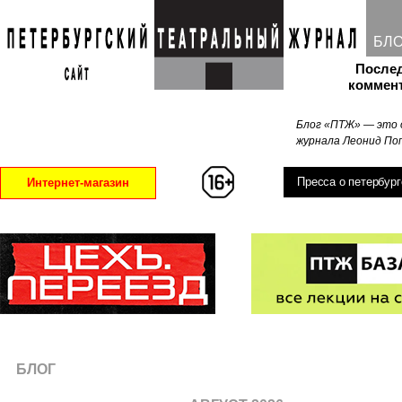
БЛ
После
коммен
Блог «ПТЖ» — это 
журнала Леонид Поп
Пресса о петербург
Интернет-магазин
БЛОГ