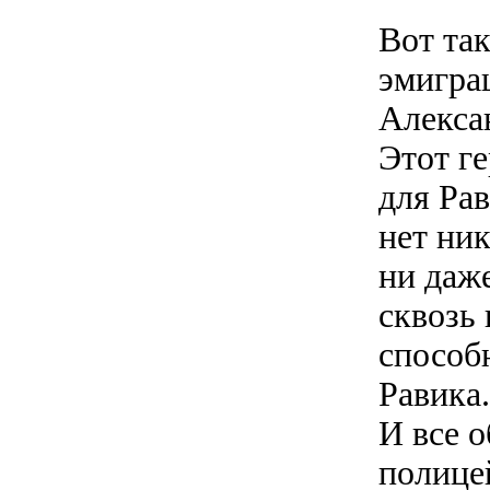
Вот так
эмиграц
Алекса
Этот ге
для Рав
нет ник
ни даж
сквозь 
способн
Равика
И все 
полице