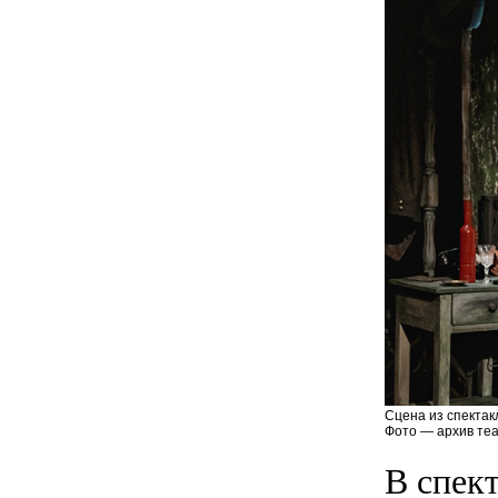
Сцена из спектак
Фото — архив теа
В спек