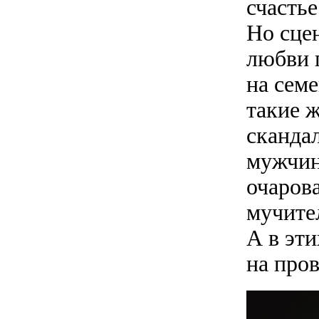
счастье
Но сцен
любви 
на сем
такие 
сканда
мужчин
очаров
мучите
А в эти
на про