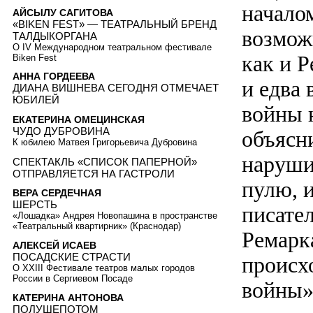
начало
АЙСЫЛУ САГИТОВА
«BIKEN FEST» — ТЕАТРАЛЬНЫЙ БРЕНД
возмож
ТАЛДЫКОРГАНА
О IV Международном театральном фестивале
как и 
Biken Fest
АННА ГОРДЕЕВА
и едва
ДИАНА ВИШНЕВА СЕГОДНЯ ОТМЕЧАЕТ
ЮБИЛЕЙ
войны н
ЕКАТЕРИНА ОМЕЦИНСКАЯ
ЧУДО ДУБРОВИНА
объясни
К юбилею Матвея Григорьевича Дубровина
наруши
СПЕКТАКЛЬ «СПИСОК ПАПЕРНОЙ»
ОТПРАВЛЯЕТСЯ НА ГАСТРОЛИ
пулю, 
ВЕРА СЕРДЕЧНАЯ
ШЕРСТЬ
писател
«Лошадка» Андрея Новопашина в пространстве
«Театральный квартирник» (Краснодар)
Ремарка
АЛЕКСЕЙ ИСАЕВ
ПОСАДСКИЕ СТРАСТИ
происх
О XXIII Фестивале театров малых городов
России в Сергиевом Посаде
войны»
КАТЕРИНА АНТОНОВА
ПОЛУШЕПОТОМ