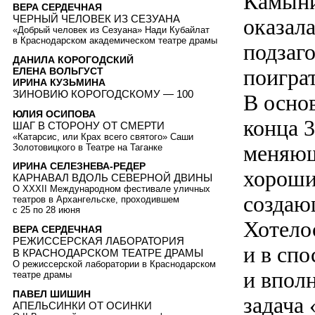
Камыни
ВЕРА СЕРДЕЧНАЯ
ЧЕРНЫЙ ЧЕЛОВЕК ИЗ СЕЗУАНА
оказал
«Добрый человек из Сезуана» Нади Кубайлат
в Краснодарском академическом театре драмы
подзаг
ДАНИЛА КОРОГОДСКИЙ
поиграт
ЕЛЕНА ВОЛЬГУСТ
ИРИНА КУЗЬМИНА
ЗИНОВИЮ КОРОГОДСКОМУ — 100
В осно
ЮЛИЯ ОСИПОВА
конца 
ШАГ В СТОРОНУ ОТ СМЕРТИ
«Катарсис, или Крах всего святого» Саши
меняющ
Золотовицкого в Театре на Таганке
ИРИНА СЕЛЕЗНЕВА-РЕДЕР
хороши
КАРНАВАЛ ВДОЛЬ СЕВЕРНОЙ ДВИНЫ
О XXXII Международном фестивале уличных
создаю
театров в Архангельске, проходившем
с 25 по 28 июня
Хотело
ВЕРА СЕРДЕЧНАЯ
РЕЖИССЕРСКАЯ ЛАБОРАТОРИЯ
и в спо
В КРАСНОДАРСКОМ ТЕАТРЕ ДРАМЫ
О режиссерской лаборатории в Краснодарском
и вполн
театре драмы
ПАВЕЛ ШИШИН
задача
АПЕЛЬСИНКИ ОТ ОСИНКИ