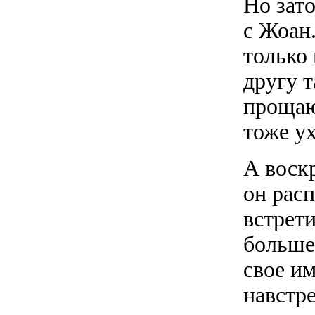
Но зат
с Жоан.
только
другу 
прощаю
тоже у
А воск
он рас
встрет
больше 
свое им
навстре