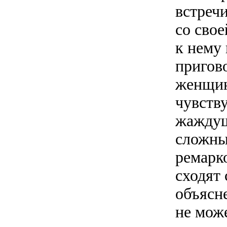
встречи
со сво
к нему 
пригов
женщин
чувств
жаждущ
сложны
ремарк
сходят
объясне
не мож