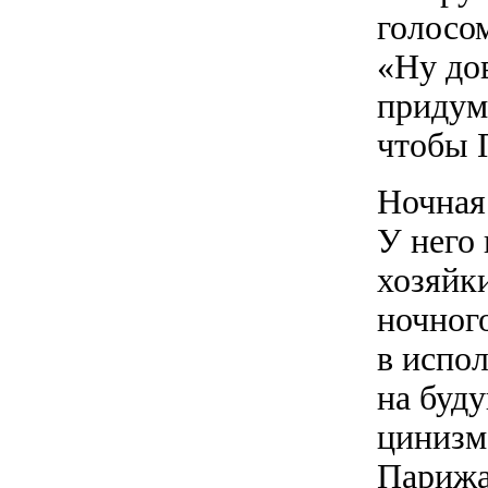
голосо
«Ну до
придума
чтобы 
Ночная
У него
хозяйки
ночног
в испо
на буду
цинизм
Парижа