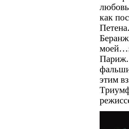
любовь
как по
Петена
Беранж
моей…»
Париж.
фальшив
этим вз
Триумф
режисс