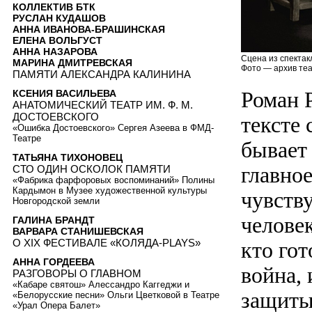
КОЛЛЕКТИВ БТК
РУСЛАН КУДАШОВ
АННА ИВАНОВА-БРАШИНСКАЯ
ЕЛЕНА ВОЛЬГУСТ
АННА НАЗАРОВА
Сцена из спектак
МАРИНА ДМИТРЕВСКАЯ
Фото — архив теа
ПАМЯТИ АЛЕКСАНДРА КАЛИНИНА
Роман 
КСЕНИЯ ВАСИЛЬЕВА
АНАТОМИЧЕСКИЙ ТЕАТР ИМ. Ф. М.
ДОСТОЕВСКОГО
тексте 
«Ошибка Достоевского» Сергея Азеева в ФМД-
Театре
бывает 
ТАТЬЯНА ТИХОНОВЕЦ
главное
СТО ОДИН ОСКОЛОК ПАМЯТИ
«Фабрика фарфоровых воспоминаний» Полины
Кардымон в Музее художественной культуры
чувств
Новгородской земли
челове
ГАЛИНА БРАНДТ
ВАРВАРА СТАНИШЕВСКАЯ
О XIX ФЕСТИВАЛЕ «КОЛЯДА-PLAYS»
кто гот
АННА ГОРДЕЕВА
война, 
РАЗГОВОРЫ О ГЛАВНОМ
«Кабаре святош» Алессандро Каггеджи и
защиты
«Белорусские песни» Ольги Цветковой в Театре
«Урал Опера Балет»