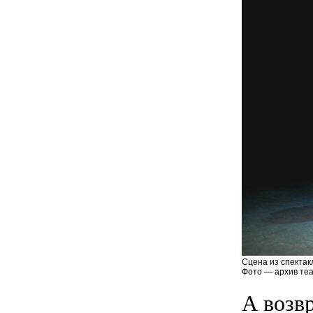
Сцена из спектак
Фото — архив теа
А возв