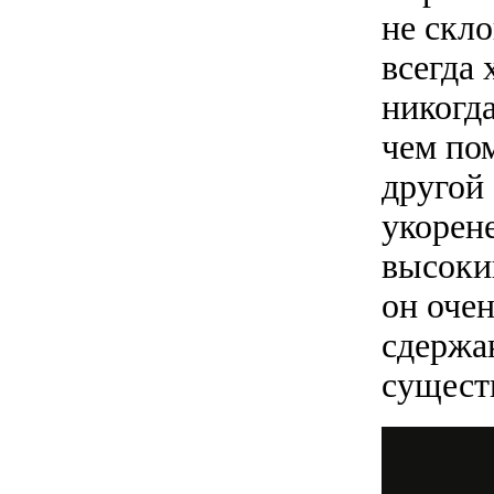
не скл
всегда
никогда
чем пом
другой
укорене
высоки
он оче
сдержа
сущест