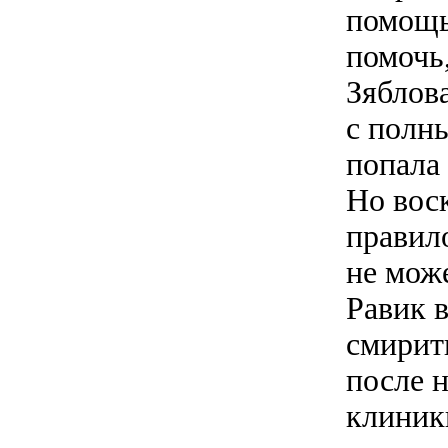
помощь
помочь,
Зяблов
с полн
попала
Но воск
правил
не мож
Равик в
смирить
после н
клиник