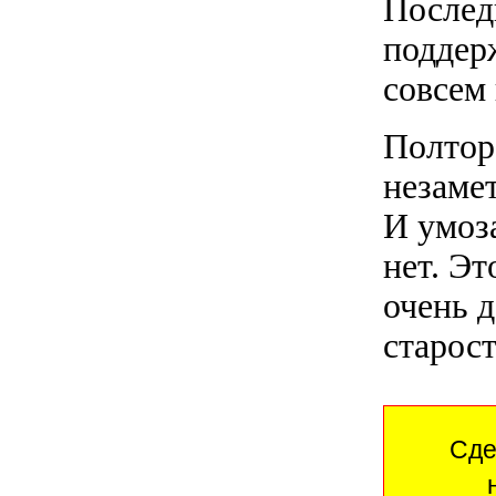
Послед
поддерж
совсем
Полтор
незамет
И умоз
нет. Эт
очень д
старост
Сде