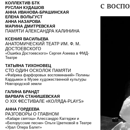
с восп
КОЛЛЕКТИВ БТК
РУСЛАН КУДАШОВ
АННА ИВАНОВА-БРАШИНСКАЯ
ЕЛЕНА ВОЛЬГУСТ
АННА НАЗАРОВА
МАРИНА ДМИТРЕВСКАЯ
ПАМЯТИ АЛЕКСАНДРА КАЛИНИНА
КСЕНИЯ ВАСИЛЬЕВА
АНАТОМИЧЕСКИЙ ТЕАТР ИМ. Ф. М.
ДОСТОЕВСКОГО
«Ошибка Достоевского» Сергея Азеева в ФМД-
Театре
ТАТЬЯНА ТИХОНОВЕЦ
СТО ОДИН ОСКОЛОК ПАМЯТИ
«Фабрика фарфоровых воспоминаний» Полины
Кардымон в Музее художественной культуры
Новгородской земли
ГАЛИНА БРАНДТ
ВАРВАРА СТАНИШЕВСКАЯ
О XIX ФЕСТИВАЛЕ «КОЛЯДА-PLAYS»
АННА ГОРДЕЕВА
РАЗГОВОРЫ О ГЛАВНОМ
«Кабаре святош» Алессандро Каггеджи и
«Белорусские песни» Ольги Цветковой в Театре
«Урал Опера Балет»