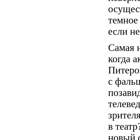
осущес
темное 
если не
Самая 
когда 
Питеро
с фаль
позави
телеве
зрителя
в театр
новый 