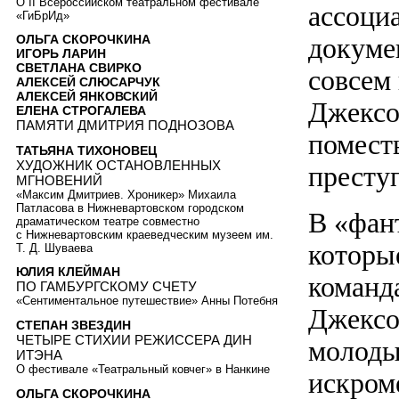
О II Всероссийском театральном фестивале
ассоци
«ГиБрИд»
докуме
ОЛЬГА СКОРОЧКИНА
ИГОРЬ ЛАРИН
СВЕТЛАНА СВИРКО
совсем
АЛЕКСЕЙ СЛЮСАРЧУК
АЛЕКСЕЙ ЯНКОВСКИЙ
Джексо
ЕЛЕНА СТРОГАЛЕВА
ПАМЯТИ ДМИТРИЯ ПОДНОЗОВА
помест
ТАТЬЯНА ТИХОНОВЕЦ
ХУДОЖНИК ОСТАНОВЛЕННЫХ
престу
МГНОВЕНИЙ
«Максим Дмитриев. Хроникер» Михаила
Патласова в Нижневартовском городском
В «фан
драматическом театре совместно
с Нижневартовским краеведческим музеем им.
которы
Т. Д. Шуваева
ЮЛИЯ КЛЕЙМАН
команда
ПО ГАМБУРГСКОМУ СЧЕТУ
«Сентиментальное путешествие» Анны Потебня
Джексо
СТЕПАН ЗВЕЗДИН
ЧЕТЫРЕ СТИХИИ РЕЖИССЕРА ДИН
молоды
ИТЭНА
О фестивале «Театральный ковчег» в Нанкине
искром
ОЛЬГА СКОРОЧКИНА