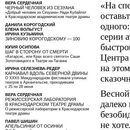
«На сп
ВЕРА СЕРДЕЧНАЯ
ЧЕРНЫЙ ЧЕЛОВЕК ИЗ СЕЗУАНА
«Добрый человек из Сезуана» Нади Кубайлат
оставьт
в Краснодарском академическом театре драмы
одного
ДАНИЛА КОРОГОДСКИЙ
ЕЛЕНА ВОЛЬГУСТ
серии 
ИРИНА КУЗЬМИНА
ЗИНОВИЮ КОРОГОДСКОМУ — 100
быстро
ЮЛИЯ ОСИПОВА
ШАГ В СТОРОНУ ОТ СМЕРТИ
Центра
«Катарсис, или Крах всего святого» Саши
Золотовицкого в Театре на Таганке
на это
ИРИНА СЕЛЕЗНЕВА-РЕДЕР
КАРНАВАЛ ВДОЛЬ СЕВЕРНОЙ ДВИНЫ
сказоч
О XXXII Международном фестивале уличных
театров в Архангельске, проходившем
с 25 по 28 июня
Весной
ВЕРА СЕРДЕЧНАЯ
РЕЖИССЕРСКАЯ ЛАБОРАТОРИЯ
далеко
В КРАСНОДАРСКОМ ТЕАТРЕ ДРАМЫ
О режиссерской лаборатории в Краснодарском
безоби
театре драмы
ПАВЕЛ ШИШИН
не хот
АПЕЛЬСИНКИ ОТ ОСИНКИ