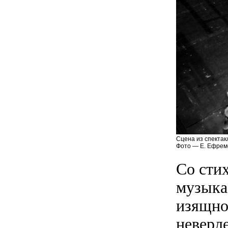
Сцена из спектак
Фото — Е. Ефрем
Со сти
музыка
изящно
неверле