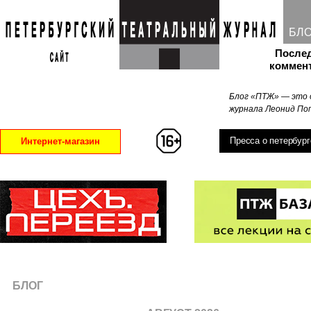
БЛ
После
коммен
Блог «ПТЖ» — это 
журнала Леонид Поп
Пресса о петербург
Интернет-магазин
БЛОГ