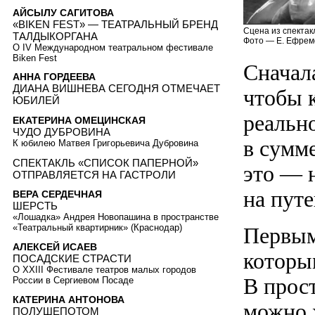
АЙСЫЛУ САГИТОВА
«BIKEN FEST» — ТЕАТРАЛЬНЫЙ БРЕНД
Сцена из спектак
ТАЛДЫКОРГАНА
Фото — Е. Ефрем
О IV Международном театральном фестивале
Biken Fest
Сначал
АННА ГОРДЕЕВА
ДИАНА ВИШНЕВА СЕГОДНЯ ОТМЕЧАЕТ
чтобы 
ЮБИЛЕЙ
реально
ЕКАТЕРИНА ОМЕЦИНСКАЯ
ЧУДО ДУБРОВИНА
в сумме
К юбилею Матвея Григорьевича Дубровина
СПЕКТАКЛЬ «СПИСОК ПАПЕРНОЙ»
это — 
ОТПРАВЛЯЕТСЯ НА ГАСТРОЛИ
на пут
ВЕРА СЕРДЕЧНАЯ
ШЕРСТЬ
«Лошадка» Андрея Новопашина в пространстве
«Театральный квартирник» (Краснодар)
Первым
АЛЕКСЕЙ ИСАЕВ
которы
ПОСАДСКИЕ СТРАСТИ
О XXIII Фестивале театров малых городов
В прос
России в Сергиевом Посаде
КАТЕРИНА АНТОНОВА
можно х
ПОЛУШЕПОТОМ