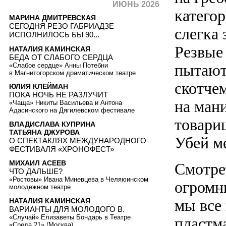
ИЮНЬ 2026
катего
МАРИНА ДМИТРЕВСКАЯ
СЕГОДНЯ РЕЗО ГАБРИАДЗЕ
слегка
ИСПОЛНИЛОСЬ БЫ 90...
Резвые
НАТАЛИЯ КАМИНСКАЯ
БЕДА ОТ СЛАБОГО СЕРДЦА
пытают
«Слабое сердце» Анны Потебни
в Магнитогорском драматическом театре
скотчем
ЮЛИЯ КЛЕЙМАН
ПОКА НОЧЬ НЕ РАЗЛУЧИТ
на ман
«Чаща» Никиты Васильева и Антона
Адасинского на Дягилевском фестивале
товари
ВЛАДИСЛАВА КУПРИНА
ТАТЬЯНА ДЖУРОВА
Убей м
О СПЕКТАКЛЯХ МЕЖДУНАРОДНОГО
ФЕСТИВАЛЯ «ХРОНОФЕСТ»
МИХАИЛ АСЕЕВ
Смотре
ЧТО ДАЛЬШЕ?
«Ростовы» Ивана Миневцева в Челяюинском
огромн
молодежном театре
мы все
НАТАЛИЯ КАМИНСКАЯ
ВАРИАНТЫ ДЛЯ МОЛОДОГО В.
«Случай» Елизаветы Бондарь в Театре
пластм
«Среда 21» (Москва)