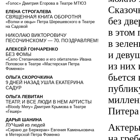
«Голос» Дмитрия Егорова в Театре МТЮЗ
Сказоч
ЕЛЕНА СТРОГАЛЕВА
СВЯЩЕННАЯ КНИГА ОБОРОТНЯ
без две
«Волки и овцы» Петра Шерешевского в Театре
на Садовой
в этом 
НИКОЛАЮ ВИКТОРОВИЧУ
ПЕСОЧИНСКОМУ — 70. ПОЗДРАВЛЯЕМ!
в зеле
АЛЕКСЕЙ ГОНЧАРЕНКО
и деву
БЕЗ ФОМЫ
«Село Степанчиково и его обитатели» Ивана
из них 
Поповски в Театре «Мастерская Петра
Фоменко»
бьется
ОЛЬГА СКОРОЧКИНА
9 ДНЕЙ НАЗАД УШЛА ЕКАТЕРИНА
публик
САДУР
ОЛЬГА ЛЕВИТАН
миллен
ТЕАТР, И ВСЕ ЛЮДИ В НЕМ АРТИСТЫ
«Bloody Mery» Дмитрия Крымова в Театре
Питера
«Гешер»
ДАРЬЯ ШАНИНА
Актеры
ЛУЧший из людей
«Сирано де Бержерак» Евгения Каменьковича
в Метерской Петра Фоменко
на гре