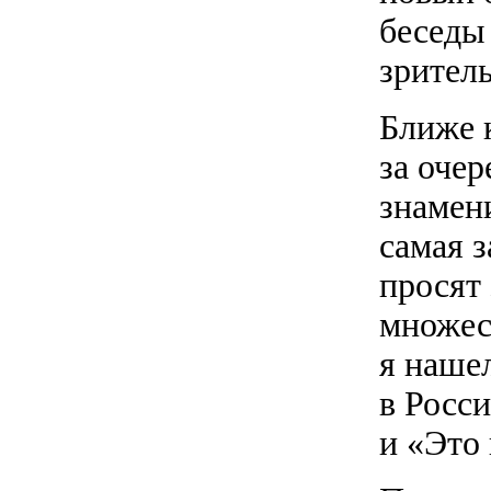
беседы
зрител
Ближе 
за оче
знамени
самая 
просят
множес
я наше
в Росс
и «Это 