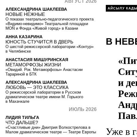
АВГУСТ 2026
АЙСЫЛУ КАД
АЛЕКСАНДРИНА ШАКЛЕЕВА
НОВЫЕ НЕЖНЫЕ
О показах театрально-педагогического проекта
«Видимо-невидимо» Театральной площадки
MOŇ и Фонда «Живой город» в Казани
АННА КАЗАРИНА
В НЕВ
ЮНОСТЬ СТУЧИТСЯ В ДВЕРЬ
О шестой режиссерской лаборатории «Контур»
в Челябинске
«Пи
АНАСТАСИЯ МИШУРИНСКАЯ
МЕТАМОРФОЗЫ ЖИЗНИ
Сит
«Овидий. Рок. Метаморфозы» Анастасии
Тарариной в БТК
и д
АЛЕКСАНДРИНА ШАКЛЕЕВА
ЛЮБОВЬ — ЭТО КЛАССИКА
Реж
О режиссерской лаборатории в Русском
драматическом театре имени М. Горького
Анд
в Махачкале
ИЮЛЬ 2026
Пав
ЛИДИЯ ТИЛЬГА
ЧТО ДАЛЬШЕ?
«Счастливые дни» Дмитрия Волкострелова в
Уже в 
Малом драматическом театре — Театре Европы