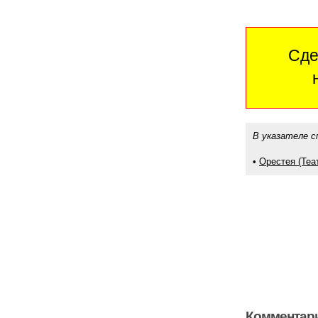
Сде
В указателе с
•
Орестея (Теа
Комментари