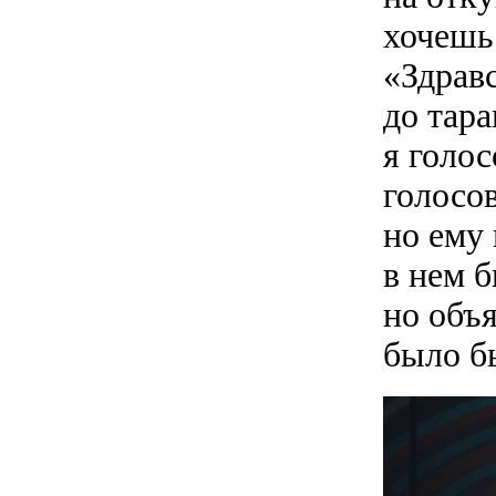
хочешь 
«Здравс
до тара
я голо
голосо
но ему 
в нем б
но объ
было б