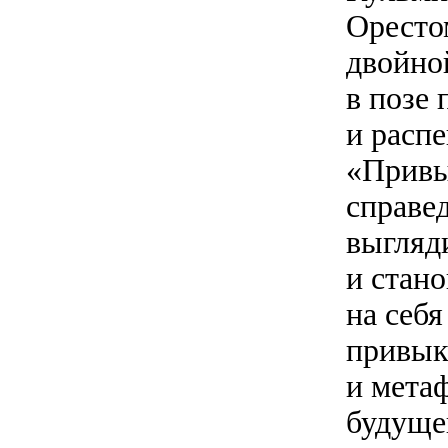
Оресто
двойно
в позе
и распе
«Привы
справед
выгляд
и стан
на себя
привык
и метаф
будущег