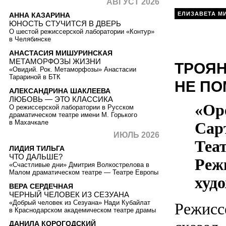
АВГУСТ 2026
ЕЛИЗАВЕТА М
АННА КАЗАРИНА
ЮНОСТЬ СТУЧИТСЯ В ДВЕРЬ
О шестой режиссерской лаборатории «Контур»
в Челябинске
АНАСТАСИЯ МИШУРИНСКАЯ
МЕТАМОРФОЗЫ ЖИЗНИ
ТРОЯН
«Овидий. Рок. Метаморфозы» Анастасии
Тарариной в БТК
НЕ П
АЛЕКСАНДРИНА ШАКЛЕЕВА
ЛЮБОВЬ — ЭТО КЛАССИКА
«Ор
О режиссерской лаборатории в Русском
драматическом театре имени М. Горького
в Махачкале
Сар
ИЮЛЬ 2026
Теат
ЛИДИЯ ТИЛЬГА
ЧТО ДАЛЬШЕ?
Реж
«Счастливые дни» Дмитрия Волкострелова в
Малом драматическом театре — Театре Европы
худ
ВЕРА СЕРДЕЧНАЯ
ЧЕРНЫЙ ЧЕЛОВЕК ИЗ СЕЗУАНА
«Добрый человек из Сезуана» Нади Кубайлат
Режисс
в Краснодарском академическом театре драмы
ДАНИЛА КОРОГОДСКИЙ