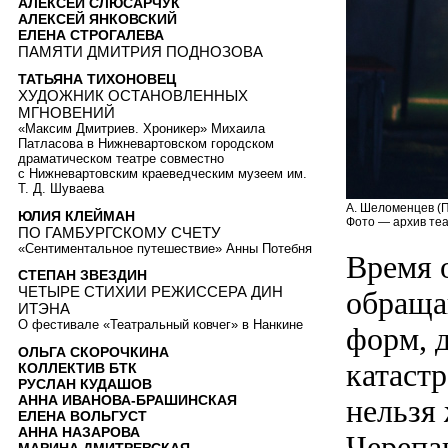
АЛЕКСЕЙ СЛЮСАРЧУК
АЛЕКСЕЙ ЯНКОВСКИЙ
ЕЛЕНА СТРОГАЛЕВА
ПАМЯТИ ДМИТРИЯ ПОДНОЗОВА
ТАТЬЯНА ТИХОНОВЕЦ
ХУДОЖНИК ОСТАНОВЛЕННЫХ
МГНОВЕНИЙ
«Максим Дмитриев. Хроникер» Михаила
Патласова в Нижневартовском городском
драматическом театре совместно
с Нижневартовским краеведческим музеем им.
Т. Д. Шуваева
А. Шеломенцев (П
ЮЛИЯ КЛЕЙМАН
Фото — архив теа
ПО ГАМБУРГСКОМУ СЧЕТУ
«Сентиментальное путешествие» Анны Потебня
Время 
СТЕПАН ЗВЕЗДИН
ЧЕТЫРЕ СТИХИИ РЕЖИССЕРА ДИН
обраща
ИТЭНА
О фестивале «Театральный ковчег» в Нанкине
форм, 
ОЛЬГА СКОРОЧКИНА
катаст
КОЛЛЕКТИВ БТК
РУСЛАН КУДАШОВ
АННА ИВАНОВА-БРАШИНСКАЯ
нельзя 
ЕЛЕНА ВОЛЬГУСТ
АННА НАЗАРОВА
Черепа