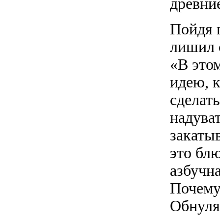
древние
Пойдя 
лишил 
«В это
идею, 
сделат
надува
закатыв
это бл
азбучна
Почему
Обнуля