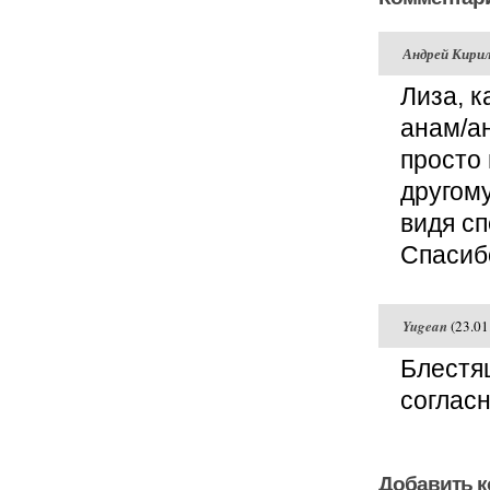
Андрей Кири
Лиза, к
анам/ан
просто 
другом
видя сп
Спасиб
Yugean
(23.01
Блестя
соглас
Добавить 