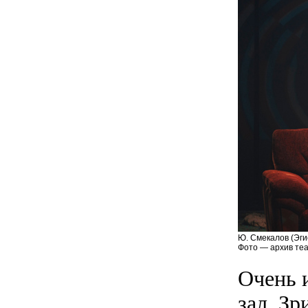
Ю. Смекалов (Эгис
Фото — архив теа
Очень и
зал. Зр