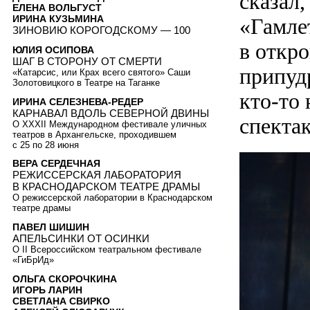
сказал,
ЕЛЕНА ВОЛЬГУСТ
ИРИНА КУЗЬМИНА
«Гамлет
ЗИНОВИЮ КОРОГОДСКОМУ — 100
в откр
ЮЛИЯ ОСИПОВА
ШАГ В СТОРОНУ ОТ СМЕРТИ
припуд
«Катарсис, или Крах всего святого» Саши
Золотовицкого в Театре на Таганке
кто-то 
ИРИНА СЕЛЕЗНЕВА-РЕДЕР
КАРНАВАЛ ВДОЛЬ СЕВЕРНОЙ ДВИНЫ
спекта
О XXXII Международном фестивале уличных
театров в Архангельске, проходившем
с 25 по 28 июня
ВЕРА СЕРДЕЧНАЯ
РЕЖИССЕРСКАЯ ЛАБОРАТОРИЯ
В КРАСНОДАРСКОМ ТЕАТРЕ ДРАМЫ
О режиссерской лаборатории в Краснодарском
театре драмы
ПАВЕЛ ШИШИН
АПЕЛЬСИНКИ ОТ ОСИНКИ
О II Всероссийском театральном фестивале
«ГиБрИд»
ОЛЬГА СКОРОЧКИНА
ИГОРЬ ЛАРИН
СВЕТЛАНА СВИРКО