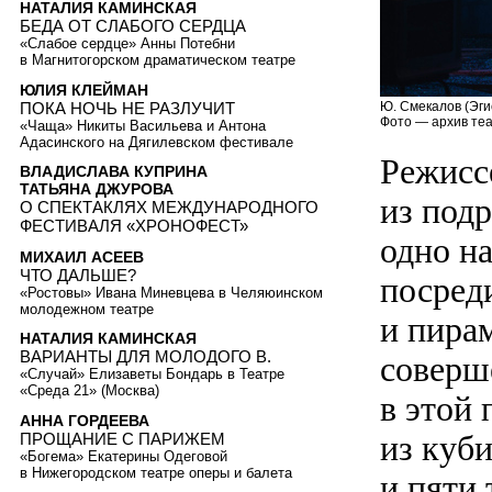
НАТАЛИЯ КАМИНСКАЯ
БЕДА ОТ СЛАБОГО СЕРДЦА
«Слабое сердце» Анны Потебни
в Магнитогорском драматическом театре
ЮЛИЯ КЛЕЙМАН
ПОКА НОЧЬ НЕ РАЗЛУЧИТ
Ю. Смекалов (Эги
Фото — архив теа
«Чаща» Никиты Васильева и Антона
Адасинского на Дягилевском фестивале
Режисс
ВЛАДИСЛАВА КУПРИНА
ТАТЬЯНА ДЖУРОВА
из под
О СПЕКТАКЛЯХ МЕЖДУНАРОДНОГО
ФЕСТИВАЛЯ «ХРОНОФЕСТ»
одно н
МИХАИЛ АСЕЕВ
ЧТО ДАЛЬШЕ?
посреди
«Ростовы» Ивана Миневцева в Челяюинском
молодежном театре
и пирам
НАТАЛИЯ КАМИНСКАЯ
ВАРИАНТЫ ДЛЯ МОЛОДОГО В.
соверш
«Случай» Елизаветы Бондарь в Театре
«Среда 21» (Москва)
в этой
АННА ГОРДЕЕВА
из куб
ПРОЩАНИЕ С ПАРИЖЕМ
«Богема» Екатерины Одеговой
в Нижегородском театре оперы и балета
и пяти