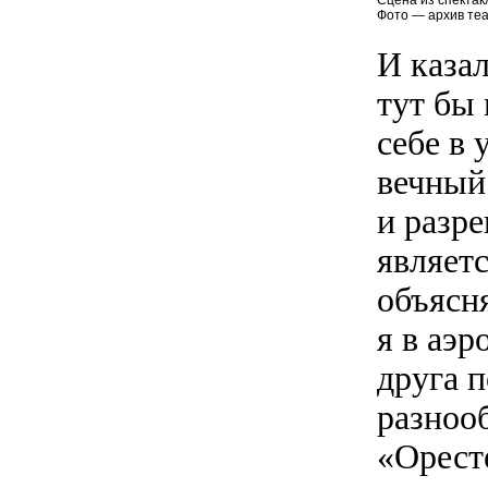
Сцена из спектак
Фото — архив теа
И казал
тут бы 
себе в
вечный
и разр
являетс
объясня
я в аэр
друга п
разнооб
«Оресте