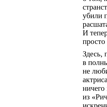
странст
убили п
расшат
И тепе
просто 
Здесь, 
в полн
не люб
актриса
ничего 
из «Рич
искренн