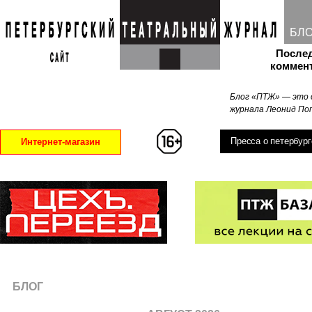
БЛ
После
коммен
Блог «ПТЖ» — это 
журнала Леонид Поп
Пресса о петербург
Интернет-магазин
БЛОГ