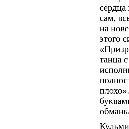
сердца 
сам, вс
на нов
этого 
«Призр
танца 
исполн
полнос
плохо».
буквами
обманк
Кульми