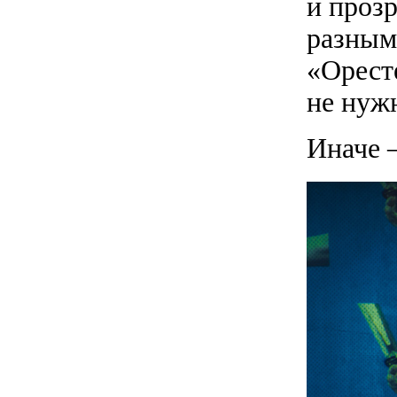
и проз
разным
«Орест
не нуж
Иначе 