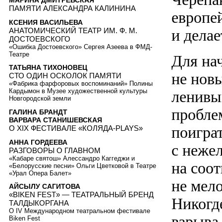
МАРИНА ДМИТРЕВСКАЯ
ПАМЯТИ АЛЕКСАНДРА КАЛИНИНА
европе
КСЕНИЯ ВАСИЛЬЕВА
АНАТОМИЧЕСКИЙ ТЕАТР ИМ. Ф. М.
и делае
ДОСТОЕВСКОГО
«Ошибка Достоевского» Сергея Азеева в ФМД-
Театре
Для нач
ТАТЬЯНА ТИХОНОВЕЦ
не новы
СТО ОДИН ОСКОЛОК ПАМЯТИ
«Фабрика фарфоровых воспоминаний» Полины
Кардымон в Музее художественной культуры
ленивы
Новгородской земли
пробле
ГАЛИНА БРАНДТ
ВАРВАРА СТАНИШЕВСКАЯ
поигра
О XIX ФЕСТИВАЛЕ «КОЛЯДА-PLAYS»
АННА ГОРДЕЕВА
с неже
РАЗГОВОРЫ О ГЛАВНОМ
«Кабаре святош» Алессандро Каггеджи и
на соо
«Белорусские песни» Ольги Цветковой в Театре
«Урал Опера Балет»
не мело
АЙСЫЛУ САГИТОВА
«BIKEN FEST» — ТЕАТРАЛЬНЫЙ БРЕНД
Никогд
ТАЛДЫКОРГАНА
О IV Международном театральном фестивале
взрыва
Biken Fest