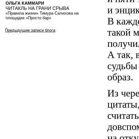
ОЛЬГА КАММАРИ
и энци
ЧИТАКЛЬ НА ГРАНИ СРЫВА
«Правила жизни» Тимура Салихова на
площадке «Просто бар»
В кажд
такой 
Предыдущие записи блога
получил
А так, 
судьбы 
образ.
Из чер
цитаты
считать
довспо
на отк