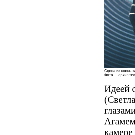
Сцена из спектак
Фото — архив теа
Идеей 
(Светл
глазами
Агамем
камере 