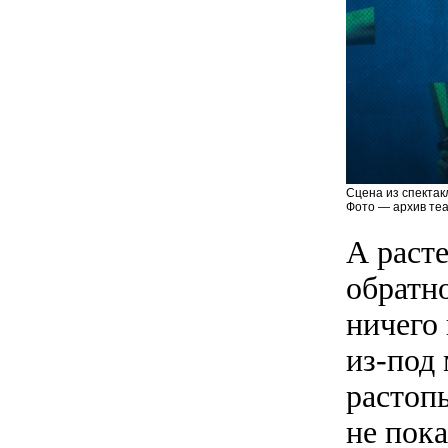
Сцена из спектак
Фото — архив теа
А раст
обратно
ничего 
из-под 
растоп
не пок