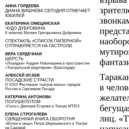
АННА ГОРДЕЕВА
зрител
ДИАНА ВИШНЕВА СЕГОДНЯ ОТМЕЧАЕТ
ЮБИЛЕЙ
звонка
ЕКАТЕРИНА ОМЕЦИНСКАЯ
предст
ЧУДО ДУБРОВИНА
К юбилею Матвея Григорьевича Дубровина
наобор
СПЕКТАКЛЬ «СПИСОК ПАПЕРНОЙ»
ОТПРАВЛЯЕТСЯ НА ГАСТРОЛИ
мутиро
ВЕРА СЕРДЕЧНАЯ
ШЕРСТЬ
фантази
«Лошадка» Андрея Новопашина в пространстве
«Театральный квартирник» (Краснодар)
Таракан
АЛЕКСЕЙ ИСАЕВ
ПОСАДСКИЕ СТРАСТИ
в чело
О XXIII Фестивале театров малых городов
России в Сергиевом Посаде
желате
КАТЕРИНА АНТОНОВА
ПОЛУШЕПОТОМ
бегуща
«Голос» Дмитрия Егорова в Театре МТЮЗ
ЕЛЕНА СТРОГАЛЕВА
лиц. «
СВЯЩЕННАЯ КНИГА ОБОРОТНЯ
«Волки и овцы» Петра Шерешевского в Театре
написан
на Садовой