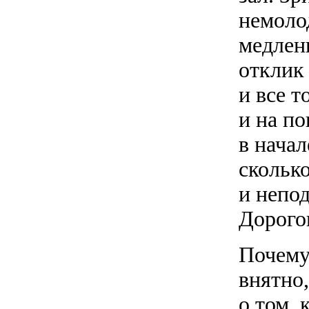
немоло
медлен
отклик
и все т
и на по
в начал
сколько
и непо
Дорогог
Почему,
внятно,
о том, 