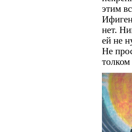
этим в
Ифиген
нет. Ни
ей не 
Не прос
толком 