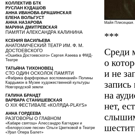
КОЛЛЕКТИВ БТК
РУСЛАН КУДАШОВ
АННА ИВАНОВА-БРАШИНСКАЯ
ЕЛЕНА ВОЛЬГУСТ
АННА НАЗАРОВА
Майя Плисецкая.
МАРИНА ДМИТРЕВСКАЯ
ПАМЯТИ АЛЕКСАНДРА КАЛИНИНА
***
КСЕНИЯ ВАСИЛЬЕВА
АНАТОМИЧЕСКИЙ ТЕАТР ИМ. Ф. М.
Среди 
ДОСТОЕВСКОГО
«Ошибка Достоевского» Сергея Азеева в ФМД-
о котор
Театре
ТАТЬЯНА ТИХОНОВЕЦ
и не за
СТО ОДИН ОСКОЛОК ПАМЯТИ
«Фабрика фарфоровых воспоминаний» Полины
запись 
Кардымон в Музее художественной культуры
Новгородской земли
на ауд
ГАЛИНА БРАНДТ
ВАРВАРА СТАНИШЕВСКАЯ
нет, ес
О XIX ФЕСТИВАЛЕ «КОЛЯДА-PLAYS»
АННА ГОРДЕЕВА
слышим
РАЗГОВОРЫ О ГЛАВНОМ
«Кабаре святош» Алессандро Каггеджи и
шестит
«Белорусские песни» Ольги Цветковой в Театре
«Урал Опера Балет»