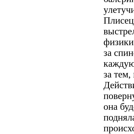
улетуч
Плисецк
выстре
физики.
за спин
каждую
за тем,
Действ
поверну
она буд
подняла
происх