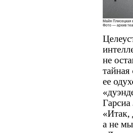
Майя Плисецкая 
Фото — архив теа
Целеус
интелл
не оста
тайная 
ее оду
«дуэнд
Гарсиа
«Итак, 
а не м