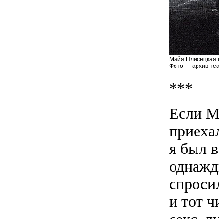
Майя Плисецкая 
Фото — архив теа
***
Если Ма
приехал
я был 
однажды
спросил
и тот 