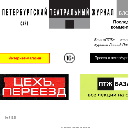
БЛ
После
коммен
Блог «ПТЖ» — это 
журнала Леонид Поп
Пресса о петербург
Интернет-магазин
БЛОГ