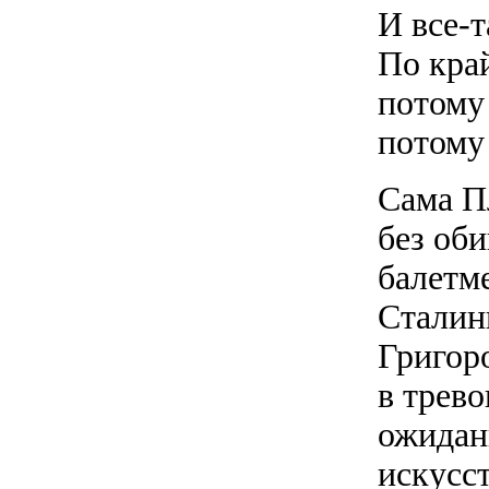
И все-
По кра
потому 
потому 
Сама П
без об
балетм
Сталин
Григор
в трев
ожидан
искусст