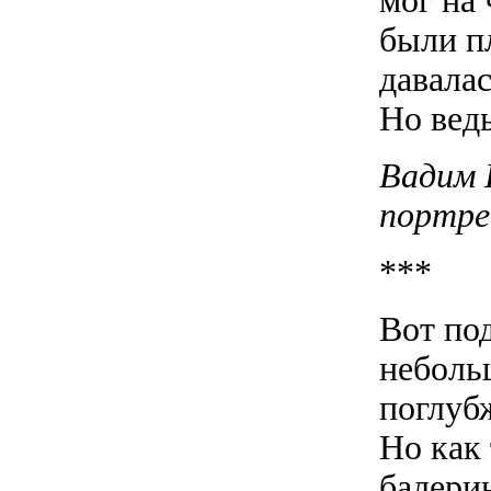
мог на 
были п
давалас
Но ведь
Вадим 
портр
***
Вот по
неболь
поглубж
Но как
балери