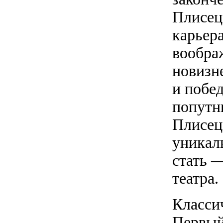
Плисецк
карьера
вообра
новизн
и побе
попутн
Плисец
уникал
стать 
театра.
Класси
Первый