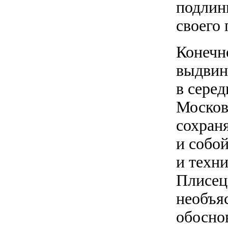
подлин
своего 
Конечн
выдвин
в серед
Москов
сохраня
и собо
и техн
Плисец
необъя
обосно