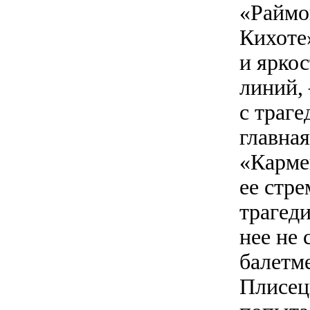
«Раймо
Кихоте
и яркос
линий,
с траге
главная
«Карме
ее стр
трагед
нее не 
балетм
Плисец