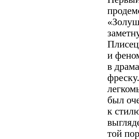
продемо
«Золуш
заметн
Плисец
и фено
в драм
фреску
легком
был оч
к стил
выгляд
той по