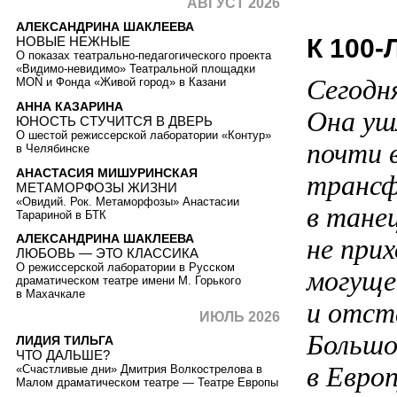
АВГУСТ 2026
АЛЕКСАНДРИНА ШАКЛЕЕВА
К 100
НОВЫЕ НЕЖНЫЕ
О показах театрально-педагогического проекта
«Видимо-невидимо» Театральной площадки
Сегодн
MOŇ и Фонда «Живой город» в Казани
АННА КАЗАРИНА
Она уш
ЮНОСТЬ СТУЧИТСЯ В ДВЕРЬ
О шестой режиссерской лаборатории «Контур»
почти в
в Челябинске
АНАСТАСИЯ МИШУРИНСКАЯ
трансф
МЕТАМОРФОЗЫ ЖИЗНИ
«Овидий. Рок. Метаморфозы» Анастасии
в тане
Тарариной в БТК
АЛЕКСАНДРИНА ШАКЛЕЕВА
не при
ЛЮБОВЬ — ЭТО КЛАССИКА
О режиссерской лаборатории в Русском
могуще
драматическом театре имени М. Горького
в Махачкале
и отст
ИЮЛЬ 2026
Большо
ЛИДИЯ ТИЛЬГА
ЧТО ДАЛЬШЕ?
в Евро
«Счастливые дни» Дмитрия Волкострелова в
Малом драматическом театре — Театре Европы