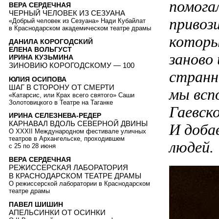
помога
ВЕРА СЕРДЕЧНАЯ
ЧЕРНЫЙ ЧЕЛОВЕК ИЗ СЕЗУАНА
привоз
«Добрый человек из Сезуана» Нади Кубайлат
в Краснодарском академическом театре драмы
которы
ДАНИЛА КОРОГОДСКИЙ
ЕЛЕНА ВОЛЬГУСТ
заново
ИРИНА КУЗЬМИНА
ЗИНОВИЮ КОРОГОДСКОМУ — 100
странн
ЮЛИЯ ОСИПОВА
ШАГ В СТОРОНУ ОТ СМЕРТИ
мы всп
«Катарсис, или Крах всего святого» Саши
Золотовицкого в Театре на Таганке
Гаевск
ИРИНА СЕЛЕЗНЕВА-РЕДЕР
КАРНАВАЛ ВДОЛЬ СЕВЕРНОЙ ДВИНЫ
И доба
О XXXII Международном фестивале уличных
театров в Архангельске, проходившем
людей.
с 25 по 28 июня
ВЕРА СЕРДЕЧНАЯ
РЕЖИССЕРСКАЯ ЛАБОРАТОРИЯ
В КРАСНОДАРСКОМ ТЕАТРЕ ДРАМЫ
О режиссерской лаборатории в Краснодарском
театре драмы
ПАВЕЛ ШИШИН
АПЕЛЬСИНКИ ОТ ОСИНКИ