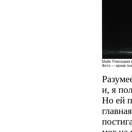
Майя Плисецкая 
Фото — архив теа
Разуме
и, я по
Но ей 
главная
постига