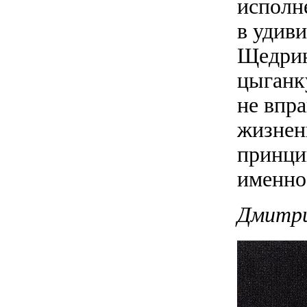
исполн
в удив
Щедрин
цыганк
не впра
жизнен
принци
именно
Дмитри