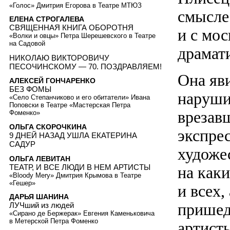
«Голос» Дмитрия Егорова в Театре МТЮЗ
смысле
ЕЛЕНА СТРОГАЛЕВА
СВЯЩЕННАЯ КНИГА ОБОРОТНЯ
и с мо
«Волки и овцы» Петра Шерешевского в Театре
на Садовой
драмат
НИКОЛАЮ ВИКТОРОВИЧУ
ПЕСОЧИНСКОМУ — 70. ПОЗДРАВЛЯЕМ!
Она яв
АЛЕКСЕЙ ГОНЧАРЕНКО
БЕЗ ФОМЫ
наруши
«Село Степанчиково и его обитатели» Ивана
Поповски в Театре «Мастерская Петра
врезав
Фоменко»
ОЛЬГА СКОРОЧКИНА
экспре
9 ДНЕЙ НАЗАД УШЛА ЕКАТЕРИНА
САДУР
художе
ОЛЬГА ЛЕВИТАН
ТЕАТР, И ВСЕ ЛЮДИ В НЕМ АРТИСТЫ
на каки
«Bloody Mery» Дмитрия Крымова в Театре
«Гешер»
и всех,
ДАРЬЯ ШАНИНА
пришед
ЛУЧший из людей
«Сирано де Бержерак» Евгения Каменьковича
в Метерской Петра Фоменко
артисты