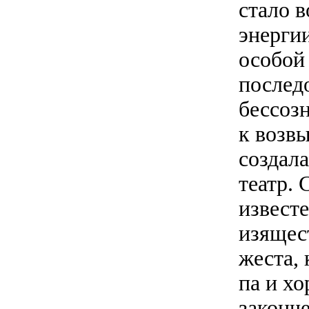
стало 
энергии
особой
послед
бессозн
к возвы
создала
театр.
извест
изящес
жеста,
па и хо
законч