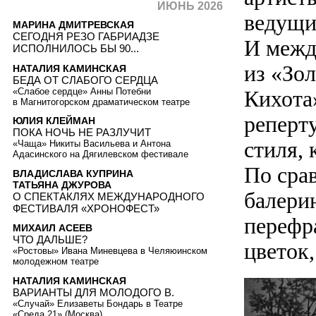
ИЮНЬ 2026
ведущи
МАРИНА ДМИТРЕВСКАЯ
СЕГОДНЯ РЕЗО ГАБРИАДЗЕ
И межд
ИСПОЛНИЛОСЬ БЫ 90...
из «Зо
НАТАЛИЯ КАМИНСКАЯ
БЕДА ОТ СЛАБОГО СЕРДЦА
«Слабое сердце» Анны Потебни
Кихота
в Магнитогорском драматическом театре
реперт
ЮЛИЯ КЛЕЙМАН
ПОКА НОЧЬ НЕ РАЗЛУЧИТ
стиля, 
«Чаща» Никиты Васильева и Антона
Адасинского на Дягилевском фестивале
По сра
ВЛАДИСЛАВА КУПРИНА
ТАТЬЯНА ДЖУРОВА
балерин
О СПЕКТАКЛЯХ МЕЖДУНАРОДНОГО
ФЕСТИВАЛЯ «ХРОНОФЕСТ»
перефр
МИХАИЛ АСЕЕВ
ЧТО ДАЛЬШЕ?
цветок
«Ростовы» Ивана Миневцева в Челяюинском
молодежном театре
НАТАЛИЯ КАМИНСКАЯ
ВАРИАНТЫ ДЛЯ МОЛОДОГО В.
«Случай» Елизаветы Бондарь в Театре
«Среда 21» (Москва)