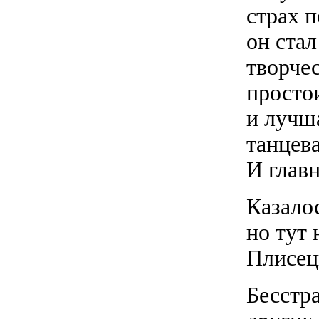
страх п
он стал
творчес
просто
и лучша
танцева
И главн
Казалос
но тут
Плисец
Бесстр