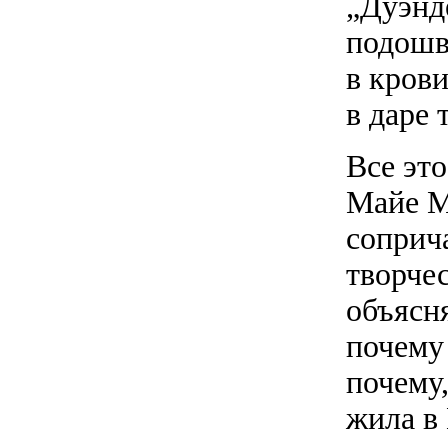
„Дуэнде
подошв“
в кров
в даре 
Все это
Майе М
соприча
творчес
объясня
почему
почему,
жила в