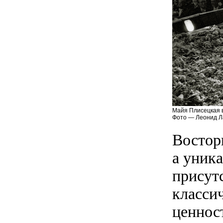
Майя Плисецкая 
Фото — Леонид Л
Востор
а уник
присутс
класси
ценнос