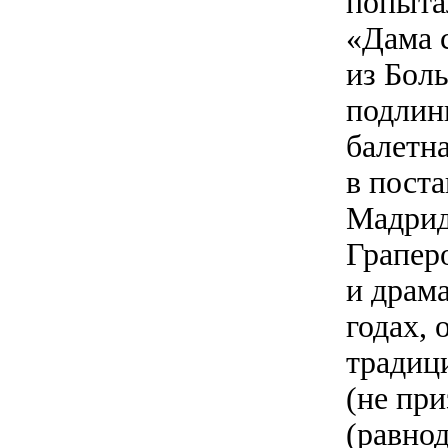
попыта
«Дама 
из Бол
подлин
балетн
в пост
Мадрид
Грапер
и драм
годах,
традиц
(не при
(равнод