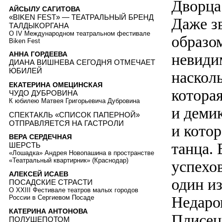
Дворца
АЙСЫЛУ САГИТОВА
«BIKEN FEST» — ТЕАТРАЛЬНЫЙ БРЕНД
Даже з
ТАЛДЫКОРГАНА
О IV Международном театральном фестивале
образо
Biken Fest
АННА ГОРДЕЕВА
невиди
ДИАНА ВИШНЕВА СЕГОДНЯ ОТМЕЧАЕТ
ЮБИЛЕЙ
наскол
ЕКАТЕРИНА ОМЕЦИНСКАЯ
которая
ЧУДО ДУБРОВИНА
К юбилею Матвея Григорьевича Дубровина
и деми
СПЕКТАКЛЬ «СПИСОК ПАПЕРНОЙ»
ОТПРАВЛЯЕТСЯ НА ГАСТРОЛИ
и кото
ВЕРА СЕРДЕЧНАЯ
танца.
ШЕРСТЬ
«Лошадка» Андрея Новопашина в пространстве
«Театральный квартирник» (Краснодар)
успехо
АЛЕКСЕЙ ИСАЕВ
один и
ПОСАДСКИЕ СТРАСТИ
О XXIII Фестивале театров малых городов
Недаро
России в Сергиевом Посаде
КАТЕРИНА АНТОНОВА
Плисец
ПОЛУШЕПОТОМ