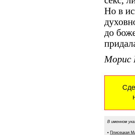
секс, л
Но в и
духовно
до бож
придал
Морис 
Сде
В именном ука
•
Плисецкая М