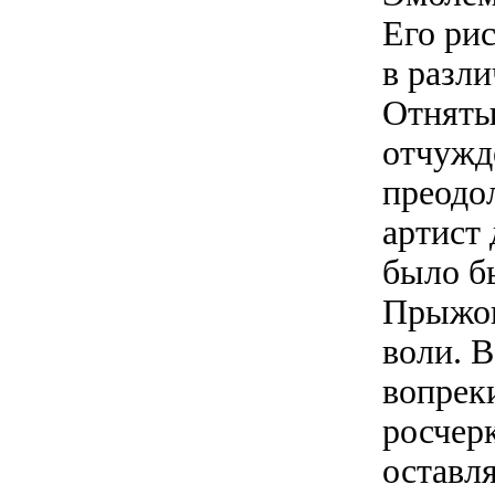
Его ри
в разл
Отняты
отчужд
преодо
артист
было б
Прыжок
воли. В
вопрек
росчерк
оставл