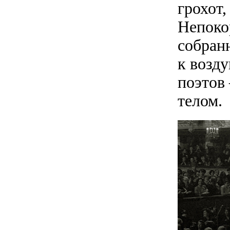
грохот,
Непоко
собран
к возд
поэтов
телом.