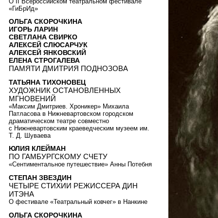
О II Всероссийском театральном фестивале
«ГиБрИд»
ОЛЬГА СКОРОЧКИНА
ИГОРЬ ЛАРИН
СВЕТЛАНА СВИРКО
АЛЕКСЕЙ СЛЮСАРЧУК
АЛЕКСЕЙ ЯНКОВСКИЙ
ЕЛЕНА СТРОГАЛЕВА
ПАМЯТИ ДМИТРИЯ ПОДНОЗОВА
ТАТЬЯНА ТИХОНОВЕЦ
ХУДОЖНИК ОСТАНОВЛЕННЫХ
МГНОВЕНИЙ
«Максим Дмитриев. Хроникер» Михаила
Патласова в Нижневартовском городском
драматическом театре совместно
с Нижневартовским краеведческим музеем им.
Т. Д. Шуваева
ЮЛИЯ КЛЕЙМАН
ПО ГАМБУРГСКОМУ СЧЕТУ
«Сентиментальное путешествие» Анны Потебня
СТЕПАН ЗВЕЗДИН
ЧЕТЫРЕ СТИХИИ РЕЖИССЕРА ДИН
ИТЭНА
О фестивале «Театральный ковчег» в Нанкине
ОЛЬГА СКОРОЧКИНА