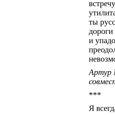
встреч
утилит
ты русс
дороги
и упадо
преодо
невозм
Артур 
совмес
***
Я всег