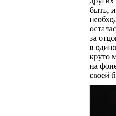
других 
быть, 
необход
остала
за отцо
в одино
круто 
на фон
своей 