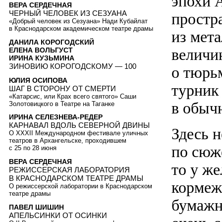
эпохи 
ВЕРА СЕРДЕЧНАЯ
ЧЕРНЫЙ ЧЕЛОВЕК ИЗ СЕЗУАНА
простра
«Добрый человек из Сезуана» Нади Кубайлат
в Краснодарском академическом театре драмы
из мет
ДАНИЛА КОРОГОДСКИЙ
величи
ЕЛЕНА ВОЛЬГУСТ
ИРИНА КУЗЬМИНА
ЗИНОВИЮ КОРОГОДСКОМУ — 100
о тюрьм
ЮЛИЯ ОСИПОВА
турник
ШАГ В СТОРОНУ ОТ СМЕРТИ
«Катарсис, или Крах всего святого» Саши
в обыч
Золотовицкого в Театре на Таганке
ИРИНА СЕЛЕЗНЕВА-РЕДЕР
КАРНАВАЛ ВДОЛЬ СЕВЕРНОЙ ДВИНЫ
Здесь н
О XXXII Международном фестивале уличных
театров в Архангельске, проходившем
по сюж
с 25 по 28 июня
ВЕРА СЕРДЕЧНАЯ
то у же
РЕЖИССЕРСКАЯ ЛАБОРАТОРИЯ
В КРАСНОДАРСКОМ ТЕАТРЕ ДРАМЫ
кормежк
О режиссерской лаборатории в Краснодарском
театре драмы
бумажн
ПАВЕЛ ШИШИН
АПЕЛЬСИНКИ ОТ ОСИНКИ