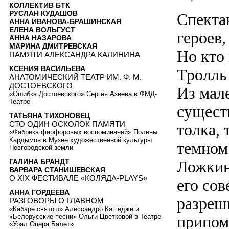
КОЛЛЕКТИВ БТК
РУСЛАН КУДАШОВ
Спектак
АННА ИВАНОВА-БРАШИНСКАЯ
ЕЛЕНА ВОЛЬГУСТ
героев,
АННА НАЗАРОВА
МАРИНА ДМИТРЕВСКАЯ
Но кто 
ПАМЯТИ АЛЕКСАНДРА КАЛИНИНА
КСЕНИЯ ВАСИЛЬЕВА
Тролль
АНАТОМИЧЕСКИЙ ТЕАТР ИМ. Ф. М.
ДОСТОЕВСКОГО
Из мал
«Ошибка Достоевского» Сергея Азеева в ФМД-
Театре
сущест
ТАТЬЯНА ТИХОНОВЕЦ
СТО ОДИН ОСКОЛОК ПАМЯТИ
толка, 
«Фабрика фарфоровых воспоминаний» Полины
Кардымон в Музее художественной культуры
темном
Новгородской земли
ГАЛИНА БРАНДТ
Ложкин)
ВАРВАРА СТАНИШЕВСКАЯ
О XIX ФЕСТИВАЛЕ «КОЛЯДА-PLAYS»
его сов
АННА ГОРДЕЕВА
разреш
РАЗГОВОРЫ О ГЛАВНОМ
«Кабаре святош» Алессандро Каггеджи и
припом
«Белорусские песни» Ольги Цветковой в Театре
«Урал Опера Балет»