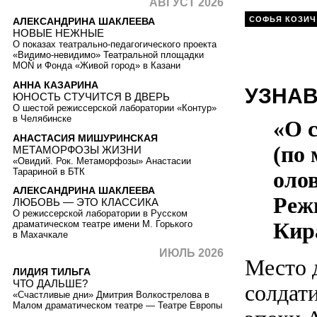
АВГУСТ 2026
СОФЬЯ КОЗИЧ
АЛЕКСАНДРИНА ШАКЛЕЕВА
НОВЫЕ НЕЖНЫЕ
О показах театрально-педагогического проекта
«Видимо-невидимо» Театральной площадки
MOŇ и Фонда «Живой город» в Казани
АННА КАЗАРИНА
УЗНА
ЮНОСТЬ СТУЧИТСЯ В ДВЕРЬ
О шестой режиссерской лаборатории «Контур»
в Челябинске
«О с
АНАСТАСИЯ МИШУРИНСКАЯ
(по
МЕТАМОРФОЗЫ ЖИЗНИ
«Овидий. Рок. Метаморфозы» Анастасии
Тарариной в БТК
оло
АЛЕКСАНДРИНА ШАКЛЕЕВА
Реж
ЛЮБОВЬ — ЭТО КЛАССИКА
О режиссерской лаборатории в Русском
Кир
драматическом театре имени М. Горького
в Махачкале
ИЮЛЬ 2026
Место 
ЛИДИЯ ТИЛЬГА
ЧТО ДАЛЬШЕ?
солдат
«Счастливые дни» Дмитрия Волкострелова в
Малом драматическом театре — Театре Европы