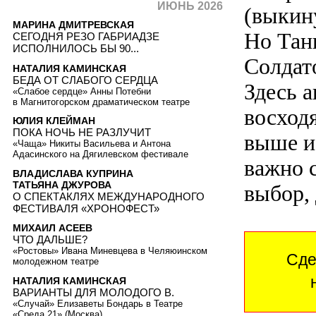
ИЮНЬ 2026
(выкин
МАРИНА ДМИТРЕВСКАЯ
Но Тан
СЕГОДНЯ РЕЗО ГАБРИАДЗЕ
ИСПОЛНИЛОСЬ БЫ 90...
Солдато
НАТАЛИЯ КАМИНСКАЯ
БЕДА ОТ СЛАБОГО СЕРДЦА
Здесь 
«Слабое сердце» Анны Потебни
в Магнитогорском драматическом театре
восход
ЮЛИЯ КЛЕЙМАН
ПОКА НОЧЬ НЕ РАЗЛУЧИТ
выше и
«Чаща» Никиты Васильева и Антона
Адасинского на Дягилевском фестивале
важно 
ВЛАДИСЛАВА КУПРИНА
ТАТЬЯНА ДЖУРОВА
выбор, 
О СПЕКТАКЛЯХ МЕЖДУНАРОДНОГО
ФЕСТИВАЛЯ «ХРОНОФЕСТ»
МИХАИЛ АСЕЕВ
ЧТО ДАЛЬШЕ?
«Ростовы» Ивана Миневцева в Челяюинском
Сде
молодежном театре
НАТАЛИЯ КАМИНСКАЯ
ВАРИАНТЫ ДЛЯ МОЛОДОГО В.
«Случай» Елизаветы Бондарь в Театре
«Среда 21» (Москва)