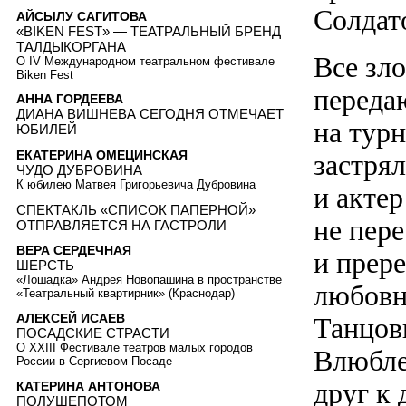
Солдато
АЙСЫЛУ САГИТОВА
«BIKEN FEST» — ТЕАТРАЛЬНЫЙ БРЕНД
ТАЛДЫКОРГАНА
Все зл
О IV Международном театральном фестивале
Biken Fest
переда
АННА ГОРДЕЕВА
ДИАНА ВИШНЕВА СЕГОДНЯ ОТМЕЧАЕТ
на турн
ЮБИЛЕЙ
ЕКАТЕРИНА ОМЕЦИНСКАЯ
застря
ЧУДО ДУБРОВИНА
К юбилею Матвея Григорьевича Дубровина
и актер
СПЕКТАКЛЬ «СПИСОК ПАПЕРНОЙ»
не пере
ОТПРАВЛЯЕТСЯ НА ГАСТРОЛИ
ВЕРА СЕРДЕЧНАЯ
и прер
ШЕРСТЬ
«Лошадка» Андрея Новопашина в пространстве
любовн
«Театральный квартирник» (Краснодар)
АЛЕКСЕЙ ИСАЕВ
Танцовщ
ПОСАДСКИЕ СТРАСТИ
О XXIII Фестивале театров малых городов
Влюбле
России в Сергиевом Посаде
друг к 
КАТЕРИНА АНТОНОВА
ПОЛУШЕПОТОМ