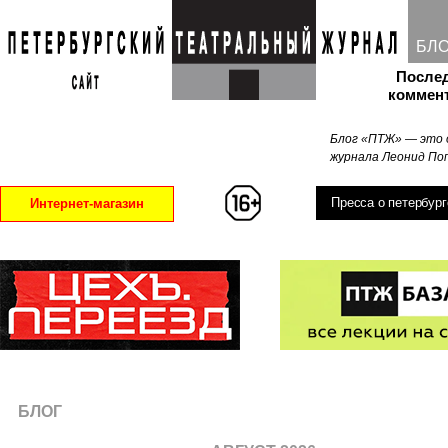
БЛ
После
коммен
Блог «ПТЖ» — это 
журнала Леонид Поп
Пресса о петербург
Интернет-магазин
БЛОГ