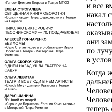
«Голос» Дмитрия Егорова в Театре МТЮЗ
и все в
ЕЛЕНА СТРОГАЛЕВА
накал 
СВЯЩЕННАЯ КНИГА ОБОРОТНЯ
«Волки и овцы» Петра Шерешевского в Театре
настол
на Садовой
НИКОЛАЮ ВИКТОРОВИЧУ
оказыв
ПЕСОЧИНСКОМУ — 70. ПОЗДРАВЛЯЕМ!
они зам
АЛЕКСЕЙ ГОНЧАРЕНКО
БЕЗ ФОМЫ
«Село Степанчиково и его обитатели» Ивана
по луч
Поповски в Театре «Мастерская Петра
Фоменко»
в услов
ОЛЬГА СКОРОЧКИНА
9 ДНЕЙ НАЗАД УШЛА ЕКАТЕРИНА
Когда ж
САДУР
ОЛЬГА ЛЕВИТАН
дальне
ТЕАТР, И ВСЕ ЛЮДИ В НЕМ АРТИСТЫ
«Bloody Mery» Дмитрия Крымова в Театре
Человек
«Гешер»
ДАРЬЯ ШАНИНА
Челове
ЛУЧший из людей
«Сирано де Бержерак» Евгения Каменьковича
теперь 
в Метерской Петра Фоменко